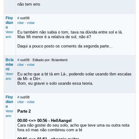
não tem erro
Floy
#
out/08
dian
citar
·
votar
o
Eu também não sabia o tom, tava na dúvida entre sol e lá.
Veter
Mas Mi menor é a relativa de sol, não é?
ano
Daqui a pouco posto os coments da segunda parte...
Bcla
#
out/08
· Editado por: Bclamberti
mbe
citar
·
votar
rti
Eu acho que a bt tá em Lá-, podendo solar usando tbm escalas
Veter
de Mi- e Dó+.
ano
Bom, eu gravei o solo usando essa teoria.
Floy
#
out/08
dian
citar
·
votar
o
Parte 2
Veter
ano
00:00 <=> 00:56 - HellAangel
Cara não gostei do seu solo, acho que teve uma ou outra nota
fora só mas não combinou com a bt