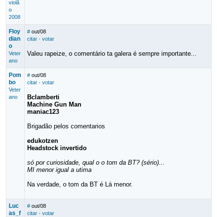
violã
o
2008
Floy
#
out/08
dian
citar
·
votar
o
Valeu rapeize, o comentário ta galera é sempre importante...
Veter
ano
Pom
#
out/08
bo
citar
·
votar
Veter
Bclamberti
ano
Machine Gun Man
maniac123
Brigadão pelos comentarios
edukotzen
Headstock invertido
só por curiosidade, qual o o tom da BT? (sério)...
MI menor igual a utima
Na verdade, o tom da BT é Lá menor.
Luc
#
out/08
as_f
citar
·
votar