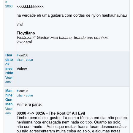
o
kkkkkkkkkkkkk
2008
na verdade eh uma guitarra com cordas de nylon hauhauhauhau
vlw!
Floydiano
Violãozin?! Gostei! Fico bacana, tirando uns errinhos.
vlw cara!
Hea
#
out/08
dsto
citar
·
votar
ck
inve
Valew
rtido
Veter
ano
Mac
#
out/08
hine
citar
·
votar
Gun
Man
Primeira parte:
Veter
00:00 <=> 00:56 - The Root Of All Evil
ano
Timbre bem cheio, gostei. Tá com a técnica em dia, não percebi
nenhuma nota engasgada nem nada do tipo. Quanto ao solo,
não curti muito... Achei que muitas frases foram desnecessárias
ou não acrescentaram muita coisa ao solo, e algumas notas