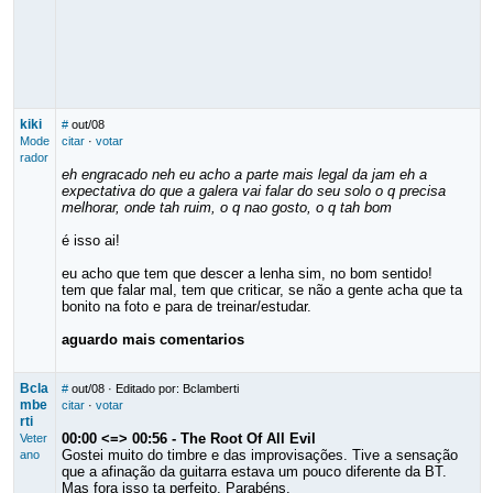
kiki
#
out/08
Mode
citar
·
votar
rador
eh engracado neh eu acho a parte mais legal da jam eh a
expectativa do que a galera vai falar do seu solo o q precisa
melhorar, onde tah ruim, o q nao gosto, o q tah bom
é isso ai!
eu acho que tem que descer a lenha sim, no bom sentido!
tem que falar mal, tem que criticar, se não a gente acha que ta
bonito na foto e para de treinar/estudar.
aguardo mais comentarios
Bcla
#
out/08
· Editado por: Bclamberti
mbe
citar
·
votar
rti
00:00 <=> 00:56 - The Root Of All Evil
Veter
Gostei muito do timbre e das improvisações. Tive a sensação
ano
que a afinação da guitarra estava um pouco diferente da BT.
Mas fora isso ta perfeito. Parabéns.