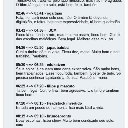
Tentativa de trabalhar pelo lado melódico, mas não me agradou.
O tibre tá legal, e o solo, está bem feito, também.
02:46 <=> 03:41 - ogaitnas
Fala, fio, curti esse solo seu, não. O timbre tá devendo,
digitalzão, e faltou bastante expressividade, tá bem quadradão.
03:41 <=> 04:36 - _JCM_
Ficou lá no fundo a mix, mas mesmo assim, ficou bom. Gostei
das escolhas melódicas. Bem legal. Melhora essa mix, só.
04:36 <=> 05:30 - japaubatuba
Curti o timbre dá sua viola. Ficou dez, mano. Muito bom o seu
trabalho. Parabéns.
05:30 <=> 06:25 - edukotzen
Seus solos já causam uma certa expectativa. São muito bons,
bem trabalhados. Esse ficou foda, também. Gostei de tudo. Só
precisa continuar lapidando a técnica. Parabéns, mano.
06:25 <=> 07:20 - filipe p marcato
Tá bem legal. Curti o final, bem agressivo. E o timbre também
ficou bom.
07:20 <=> 08:15 - Headstock invertido
Estuda um pouco de harmonia, fica mais fácil a vida.
08:15 <=> 09:10 - brunoepronto
Boas escolhas, ficou show. Muito bem conduzido seu solo,
cara.