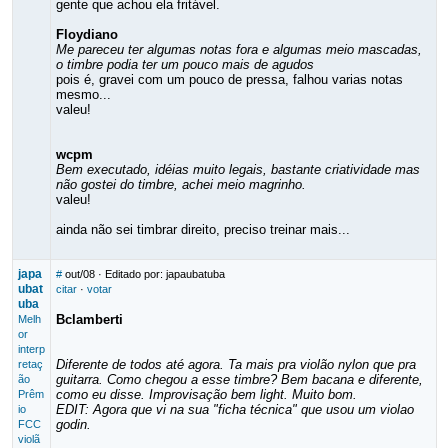
gente que achou ela fritável.
Floydiano
Me pareceu ter algumas notas fora e algumas meio mascadas,
o timbre podia ter um pouco mais de agudos
pois é, gravei com um pouco de pressa, falhou varias notas
mesmo...
valeu!
wcpm
Bem executado, idéias muito legais, bastante criatividade mas
não gostei do timbre, achei meio magrinho.
valeu!
ainda não sei timbrar direito, preciso treinar mais...
japa
#
out/08
· Editado por: japaubatuba
ubat
citar
·
votar
uba
Bclamberti
Melh
or
interp
Diferente de todos até agora. Ta mais pra violão nylon que pra
retaç
guitarra. Como chegou a esse timbre? Bem bacana e diferente,
ão
como eu disse. Improvisação bem light. Muito bom.
Prêm
EDIT: Agora que vi na sua "ficha técnica" que usou um violao
io
godin.
FCC
violã