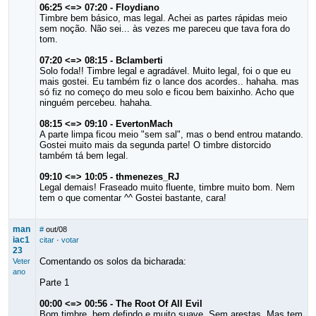
06:25 <=> 07:20 - Floydiano
Timbre bem básico, mas legal. Achei as partes rápidas meio
sem noção. Não sei... às vezes me pareceu que tava fora do
tom.
07:20 <=> 08:15 - Bclamberti
Solo foda!! Timbre legal e agradável. Muito legal, foi o que eu
mais gostei. Eu também fiz o lance dos acordes.. hahaha. mas
só fiz no começo do meu solo e ficou bem baixinho. Acho que
ninguém percebeu. hahaha.
08:15 <=> 09:10 - EvertonMach
A parte limpa ficou meio "sem sal", mas o bend entrou matando.
Gostei muito mais da segunda parte! O timbre distorcido
também tá bem legal.
09:10 <=> 10:05 - thmenezes_RJ
Legal demais! Fraseado muito fluente, timbre muito bom. Nem
tem o que comentar ^^ Gostei bastante, cara!
man
#
out/08
iac1
citar
·
votar
23
Comentando os solos da bicharada:
Veter
ano
Parte 1
00:00 <=> 00:56 - The Root Of All Evil
Bom timbre, bem defindo e muito suave. Sem arestas. Mas tem