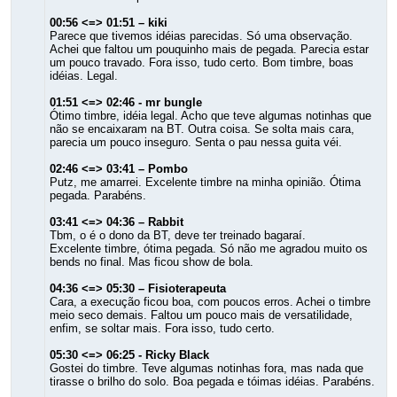
00:56 <=> 01:51 – kiki
Parece que tivemos idéias parecidas. Só uma observação.
Achei que faltou um pouquinho mais de pegada. Parecia estar
um pouco travado. Fora isso, tudo certo. Bom timbre, boas
idéias. Legal.
01:51 <=> 02:46 - mr bungle
Ótimo timbre, idéia legal. Acho que teve algumas notinhas que
não se encaixaram na BT. Outra coisa. Se solta mais cara,
parecia um pouco inseguro. Senta o pau nessa guita véi.
02:46 <=> 03:41 – Pombo
Putz, me amarrei. Excelente timbre na minha opinião. Ótima
pegada. Parabéns.
03:41 <=> 04:36 – Rabbit
Tbm, o é o dono da BT, deve ter treinado bagaraí.
Excelente timbre, ótima pegada. Só não me agradou muito os
bends no final. Mas ficou show de bola.
04:36 <=> 05:30 – Fisioterapeuta
Cara, a execução ficou boa, com poucos erros. Achei o timbre
meio seco demais. Faltou um pouco mais de versatilidade,
enfim, se soltar mais. Fora isso, tudo certo.
05:30 <=> 06:25 - Ricky Black
Gostei do timbre. Teve algumas notinhas fora, mas nada que
tirasse o brilho do solo. Boa pegada e tóimas idéias. Parabéns.