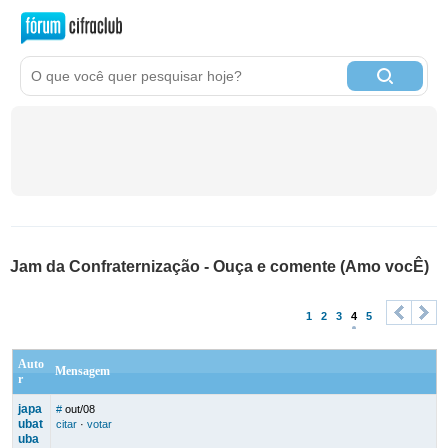
Jam da Confraternização - Ouça e comente (Amo vocÊ)
1
2
3
4
5
<
>
Auto
Mensagem
r
japa
#
out/08
ubat
citar
·
votar
uba