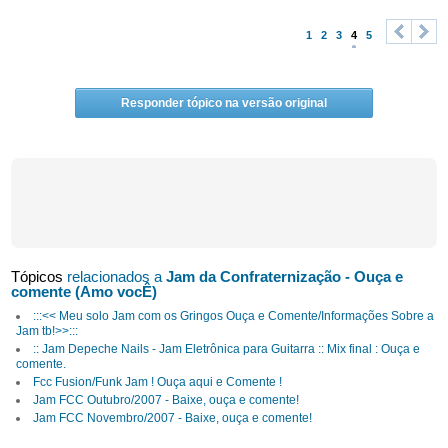
1
2
3
4
5
<
>
Responder tópico na versão original
Tópicos
relacionados a
Jam da Confraternização - Ouça e
comente (Amo vocÊ)
:::<< Meu solo Jam com os Gringos Ouça e Comente/Informações Sobre a
Jam tb!>>:::
:: Jam Depeche Nails - Jam Eletrônica para Guitarra :: Mix final : Ouça e
comente.
Fcc Fusion/Funk Jam ! Ouça aqui e Comente !
Jam FCC Outubro/2007 - Baixe, ouça e comente!
Jam FCC Novembro/2007 - Baixe, ouça e comente!