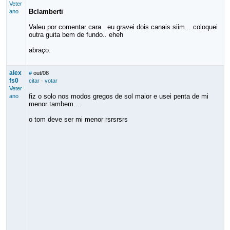
Veter
Bclamberti
ano
Valeu por comentar cara.. eu gravei dois canais siim... coloquei
outra guita bem de fundo.. eheh
abraço.
alex
#
out/08
fs0
citar
·
votar
Veter
fiz o solo nos modos gregos de sol maior e usei penta de mi
ano
menor tambem....
o tom deve ser mi menor rsrsrsrs