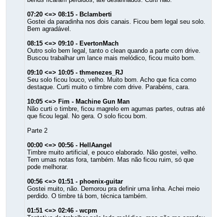
07:20 <=> 08:15 - Bclamberti
Gostei da paradinha nos dois canais. Ficou bem legal seu solo.
Bem agradável.
08:15 <=> 09:10 - EvertonMach
Outro solo bem legal, tanto o clean quando a parte com drive.
Buscou trabalhar um lance mais melódico, ficou muito bom.
09:10 <=> 10:05 - thmenezes_RJ
Seu solo ficou louco, velho. Muito bom. Acho que fica como
destaque. Curti muito o timbre com drive. Parabéns, cara.
10:05 <=> Fim - Machine Gun Man
Não curti o timbre, ficou magrelo em agumas partes, outras até
que ficou legal. No gera. O solo ficou bom.
Parte 2
00:00 <=> 00:56 - HellAangel
Timbre muito artificial, e pouco elaborado. Não gostei, velho.
Tem umas notas fora, também. Mas não ficou ruim, só que
pode melhorar.
00:56 <=> 01:51 - phoenix-guitar
Gostei muito, não. Demorou pra definir uma linha. Achei meio
perdido. O timbre tá bom, técnica também.
01:51 <=> 02:46 - wcpm