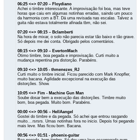
06:25 <=> 07:20 – Floydiano
Achei o timbre interessante. A improvisação foi boa, mas teve
horas que caiu em algumas notinhas erradas, saindo um pouco
da harmonia com a BT. Dá uma revisada nas escalas. Talvez a
guita não estava totalmente afinada tbm, não sei.
07:20 <=> 08:15 – Bclamberti
Na hora de mixar, o solo não parecia estar tão baixo e tão grave.
Só depois me dei conta. Obrigado pelos comentários.
08:15 <=> 09:10 – EvertonMach
Ótimo timbre, boa pegada e improvisação. Curti muito a
mudança repentina pra distorção. Parabéns.
09:10 <=> 10:05 - thmenezes_RJ
Curti muito o timbre inicial. Ficou parecido com Mark Knopfler,
muito bacana. Agilidade excepcional na execução das
distorções. Show.
10:05 <=> Fim - Machine Gun Man
Soube dosar bem a execução das distorções. Timbre muito
bom, boa pegada. Muito bom. Parabéns.
00:00 <=> 00:56 – HellAangel
Gostei do timbre e da pegada. Só achei que entrou rasgando
muito....rsrsrs. Umas notinhas fora no inicio. Depois foi pegando
mais leve. Mas ficou bom. Bacana.
00:56 <=> 01:51 - phoenix-guitar
Boa pegada, bom timbre. Só deu uma leve escorregada num