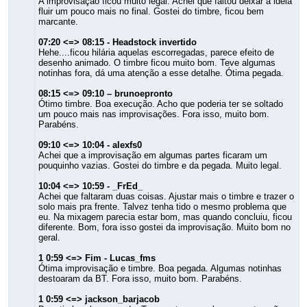
A improvisação ficou muito legal. Achei que faltou deixar a idéia
fluir um pouco mais no final. Gostei do timbre, ficou bem
marcante.
07:20 <=> 08:15 - Headstock invertido
Hehe....ficou hilária aquelas escorregadas, parece efeito de
desenho animado. O timbre ficou muito bom. Teve algumas
notinhas fora, dá uma atenção a esse detalhe. Ótima pegada.
08:15 <=> 09:10 – brunoepronto
Ótimo timbre. Boa execução. Acho que poderia ter se soltado
um pouco mais nas improvisações. Fora isso, muito bom.
Parabéns.
09:10 <=> 10:04 - alexfs0
Achei que a improvisação em algumas partes ficaram um
pouquinho vazias. Gostei do timbre e da pegada. Muito legal.
10:04 <=> 10:59 - _FrEd_
Achei que faltaram duas coisas. Ajustar mais o timbre e trazer o
solo mais pra frente. Talvez tenha tido o mesmo problema que
eu. Na mixagem parecia estar bom, mas quando concluiu, ficou
diferente. Bom, fora isso gostei da improvisação. Muito bom no
geral.
1 0:59 <=> Fim - Lucas_fms
Ótima improvisação e timbre. Boa pegada. Algumas notinhas
destoaram da BT. Fora isso, muito bom. Parabéns.
1 0:59 <=> jackson_barjacob