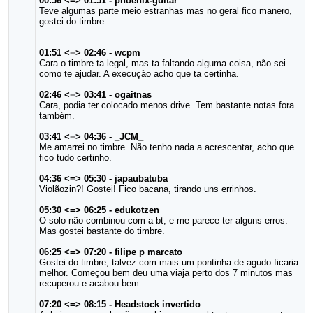
00:56 <=> 01:51 - phoenix-guitar
Teve algumas parte meio estranhas mas no geral fico manero,
gostei do timbre
01:51 <=> 02:46 - wcpm
Cara o timbre ta legal, mas ta faltando alguma coisa, não sei
como te ajudar. A execução acho que ta certinha.
02:46 <=> 03:41 - ogaitnas
Cara, podia ter colocado menos drive. Tem bastante notas fora
também.
03:41 <=> 04:36 - _JCM_
Me amarrei no timbre. Não tenho nada a acrescentar, acho que
fico tudo certinho.
04:36 <=> 05:30 - japaubatuba
Violãozin?! Gostei! Fico bacana, tirando uns errinhos.
05:30 <=> 06:25 - edukotzen
O solo não combinou com a bt, e me parece ter alguns erros.
Mas gostei bastante do timbre.
06:25 <=> 07:20 - filipe p marcato
Gostei do timbre, talvez com mais um pontinha de agudo ficaria
melhor. Começou bem deu uma viaja perto dos 7 minutos mas
recuperou e acabou bem.
07:20 <=> 08:15 - Headstock invertido