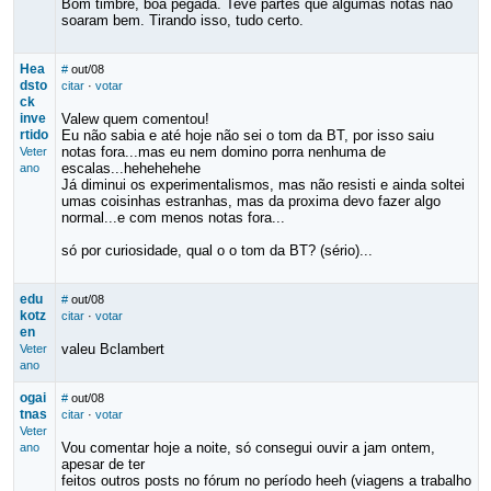
Bom timbre, boa pegada. Teve partes que algumas notas não
soaram bem. Tirando isso, tudo certo.
Hea
#
out/08
dsto
citar
·
votar
ck
inve
Valew quem comentou!
rtido
Eu não sabia e até hoje não sei o tom da BT, por isso saiu
notas fora...mas eu nem domino porra nenhuma de
Veter
escalas...hehehehehe
ano
Já diminui os experimentalismos, mas não resisti e ainda soltei
umas coisinhas estranhas, mas da proxima devo fazer algo
normal...e com menos notas fora...
só por curiosidade, qual o o tom da BT? (sério)...
edu
#
out/08
kotz
citar
·
votar
en
valeu Bclambert
Veter
ano
ogai
#
out/08
tnas
citar
·
votar
Veter
Vou comentar hoje a noite, só consegui ouvir a jam ontem,
ano
apesar de ter
feitos outros posts no fórum no período heeh (viagens a trabalho