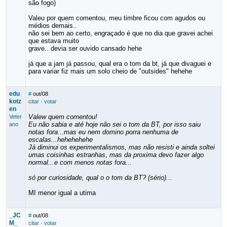
são fogo)
Valeu por quem comentou, meu timbre ficou com agudos ou
médios demais..
não sei bem ao certo, engraçado é que no dia que gravei achei
que estava muito
grave.. devia ser ouvido cansado hehe
já que a jam já passou, qual era o tom da bt, já que divaguei e
para variar fiz mais um solo cheio de "outsides" hehehe
edu
#
out/08
kotz
citar
·
votar
en
Valew quem comentou!
Veter
Eu não sabia e até hoje não sei o tom da BT, por isso saiu
ano
notas fora...mas eu nem domino porra nenhuma de
escalas...hehehehehe
Já diminui os experimentalismos, mas não resisti e ainda soltei
umas coisinhas estranhas, mas da proxima devo fazer algo
normal...e com menos notas fora...
só por curiosidade, qual o o tom da BT? (sério)...
MI menor igual a utima
_JC
#
out/08
M_
citar
·
votar