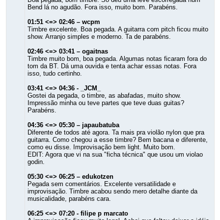
Bend lá no agudão. Fora isso, muito bom. Parabéns.
01:51 <=> 02:46 – wcpm
Timbre excelente. Boa pegada. A guitarra com pitch ficou muito
show. Arranjo simples e moderno. Ta de parabéns.
02:46 <=> 03:41 – ogaitnas
Timbre muito bom, boa pegada. Algumas notas ficaram fora do
tom da BT. Dá uma ouvida e tenta achar essas notas. Fora
isso, tudo certinho.
03:41 <=> 04:36 - _JCM_
Gostei da pegada, o timbre, as abafadas, muito show.
Impressão minha ou teve partes que teve duas guitas?
Parabéns.
04:36 <=> 05:30 – japaubatuba
Diferente de todos até agora. Ta mais pra violão nylon que pra
guitarra. Como chegou a esse timbre? Bem bacana e diferente,
como eu disse. Improvisação bem light. Muito bom.
EDIT: Agora que vi na sua "ficha técnica" que usou um violao
godin.
05:30 <=> 06:25 – edukotzen
Pegada sem comentários. Excelente versatilidade e
improvisação. Timbre acabou sendo mero detalhe diante da
musicalidade, parabéns cara.
06:25 <=> 07:20 - filipe p marcato