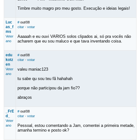
Timbre muito magro pro meu gosto. Execução e ideias legais!
Luc
#
out/08
as_f
citar
·
votar
ms
Aaaaah e eu ouvi VARIOS solos clipados ai, só pra vocês não
Veter
acharem que eu sou maluco e que tava inventando coisa.
ano
edu
#
out/08
kotz
citar
·
votar
en
valeu maniac123
Veter
ano
tu sabe qu sou teu fã hahahah
porque não participou da jam fio??
abraços
_FrE
#
out/08
d_
citar
·
votar
Veter
Pessoal, estou comentando a Jam, comentei a primeira metade,
ano
amanha termino e posto ok?