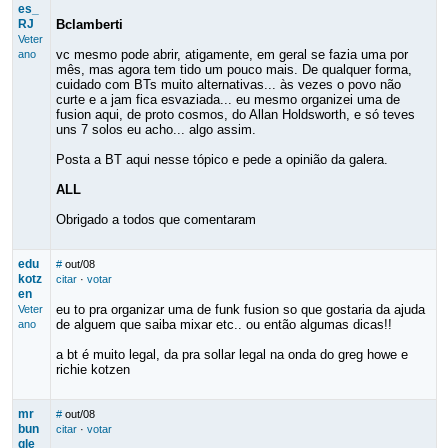
es_
RJ
Bclamberti
Veter
vc mesmo pode abrir, atigamente, em geral se fazia uma por
ano
mês, mas agora tem tido um pouco mais. De qualquer forma,
cuidado com BTs muito alternativas... às vezes o povo não
curte e a jam fica esvaziada... eu mesmo organizei uma de
fusion aqui, de proto cosmos, do Allan Holdsworth, e só teves
uns 7 solos eu acho... algo assim.
Posta a BT aqui nesse tópico e pede a opinião da galera.
ALL
Obrigado a todos que comentaram
edu
#
out/08
kotz
citar
·
votar
en
eu to pra organizar uma de funk fusion so que gostaria da ajuda
Veter
de alguem que saiba mixar etc.. ou então algumas dicas!!
ano
a bt é muito legal, da pra sollar legal na onda do greg howe e
richie kotzen
mr
#
out/08
bun
citar
·
votar
gle