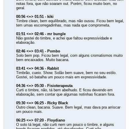
notas fora, que não soaram out. Porém, ficou muito bom, no
geral.
00:56 <=> 01:51 - kiki
Timbre clean, bem equilibrado, mas não ousou. Ficou bem legal,
tem umas escorregadinhas, mas nada que comprometa.
01:51 <=> 02:46 - mr bungle
Não gostei do timbre, e achei que faltou expressividade e
elaboração.
02:46 <=> 03:41 - Pombo
Solo bem pop. Ficou bem legal, com alguns cromatismos muito
bem encaixados. Muito bacana.
03:41 <=> 04:36 - Rabbit
Timbrão, cueio. Show. Solão bem suave, bem no seu estilo.
Gostei, só batalha um pouco mais em expressividade.
04:36 <=> 05:30 - Fisioterapeuta
Curti o timbre, não, tá bem abelhudo. E ficou devendo em
elaboração, sem contar que algumas notinhas ficaram fora.
05:30 <=> 06:25 - Ricky Black
Outro clean, bacana. Suave. Bem legal, mas dava pra arriscar
um pouco mais.
06:25 <=> 07:20 - Floydiano
O solo tá legal, não curti nem um pouco o timbre, e alguns
bends ficaram perdidos, até desafinados. Curti não.