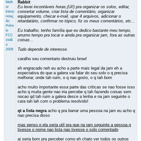
Rabbit
Melh
Eu levei incontáveis horas,(Ui!) pra organizar os solos, editar,
or
consertar volume, criar lista de comentário, organizar
interp
equipamento, checar e-mail, upar 4 arquivos, adicionar o
retaç
retardatário, confirmar no tópico, fiz os meus comentários, etc...
ão
Prêm
Eu trabalho, tenho família que eu dedico bastante meu tempo,
io
arrumo tempo pra tocar e ainda pra organizar jam, fora as outras
FCC
coisas...
violã
o
Tudo depende de interesse.
2008
caralho seu comentario destruiu brow!
eh engracado neh eu acho a parte mais legal da jam eh a
expectativa do que a galera vai falar do seu solo o q precisa
melhorar, onde tah ruim, o q nao gosto, o q tah bom
acho muito importante essa parte das criticas se nao fosse isso
acho q muita gente nao iria percebe q tah fazendo coisas sem
nocao qd tah ruim a galera desce a lenha e na jam seguinte o
cara tah lah com o problema resolvido!
qt a lista negra
acho q pra barrar uma pessoa na jam eu acho q
nao precisa disso
mas penso q ela seria util pra que na jam seguinte a pessoa q
tivesse o nome nao lista nao tivesse o solo comentado
ai seria bom pra perceber como eh chato ver todos os outros