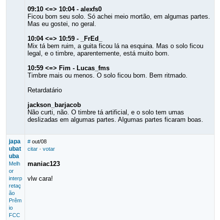
09:10 <=> 10:04 - alexfs0
Ficou bom seu solo. Só achei meio mortão, em algumas partes.
Mas eu gostei, no geral.
10:04 <=> 10:59 - _FrEd_
Mix tá bem ruim, a guita ficou lá na esquina. Mas o solo ficou
legal, e o timbre, aparentemente, está muito bom.
10:59 <=> Fim - Lucas_fms
Timbre mais ou menos. O solo ficou bom. Bem ritmado.
Retardatário
jackson_barjacob
Não curti, não. O timbre tá artificial, e o solo tem umas
deslizadas em algumas partes. Algumas partes ficaram boas.
japa
#
out/08
ubat
citar
·
votar
uba
maniac123
Melh
or
vlw cara!
interp
retaç
ão
Prêm
io
FCC