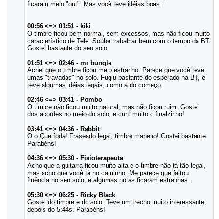
ficaram meio "out". Mas você teve idéias boas.
00:56 <=> 01:51 - kiki
O timbre ficou bem normal, sem excessos, mas não ficou muito
característico de Tele. Soube trabalhar bem com o tempo da BT.
Gostei bastante do seu solo.
01:51 <=> 02:46 - mr bungle
Achei que o timbre ficou meio estranho. Parece que você teve
umas "travadas" no solo. Fugiu bastante do esperado na BT, e
teve algumas idéias legais, como a do começo.
02:46 <=> 03:41 - Pombo
O timbre não ficou muito natural, mas não ficou ruim. Gostei
dos acordes no meio do solo, e curti muito o finalzinho!
03:41 <=> 04:36 - Rabbit
O.o Que foda! Fraseado legal, timbre maneiro! Gostei bastante.
Parabéns!
04:36 <=> 05:30 - Fisioterapeuta
Acho que a guitarra ficou muito alta e o timbre não tá tão legal,
mas acho que você tá no caminho. Me parece que faltou
fluência no seu solo, e algumas notas ficaram estranhas.
05:30 <=> 06:25 - Ricky Black
Gostei do timbre e do solo. Teve um trecho muito interessante,
depois do 5:44s. Parabéns!