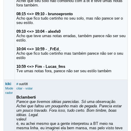
Achei que seu solo não combinou com a bt e teve umas notas
fora também.
08:15 <=> 09:10 - brunoepronto
Acho que fico tudo certinho no seu solo, mas não parece ser o
seu estilo.
09:10 <=> 10:04 - alexfs0
Acho que teve umas notas erradas, também parece não ser seu
estilo.
10:04 <=> 10:59 - _FrEd_
Acho que fico tudo certinho mas também parece não ser o seu
estilo
10:59 <=> Fim - Lucas_fms
Tve umas notas fora, parece não ser seu estilo também
kiki
#
out/08
Mode
citar
·
votar
rador
Bclamberti
Parece que tivemos idéias parecidas. Só uma observação.
Achei que faltou um pouquinho mais de pegada. Parecia estar
um pouco travado. Fora isso, tudo certo. Bom timbre, boas
idéias. Legal.
valeu!
é, eu achei mesmo que a gente interpretou a BT meio na
mesma linha. eu imaginei ela bem mansa, mas pelo visto teve