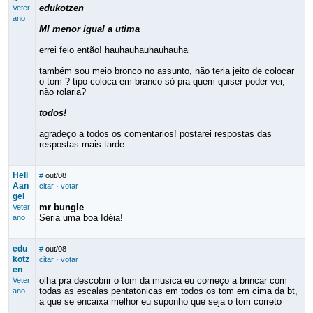
edukotzen
Veter
ano
MI menor igual a utima
errei feio então! hauhauhauhauhauha
também sou meio bronco no assunto, não teria jeito de colocar
o tom ? tipo coloca em branco só pra quem quiser poder ver,
não rolaria?
todos!
agradeço a todos os comentarios! postarei respostas das
respostas mais tarde
Hell
#
out/08
Aan
citar
·
votar
gel
mr bungle
Veter
Seria uma boa Idéia!
ano
edu
#
out/08
kotz
citar
·
votar
en
olha pra descobrir o tom da musica eu começo a brincar com
Veter
todas as escalas pentatonicas em todos os tom em cima da bt,
ano
a que se encaixa melhor eu suponho que seja o tom correto