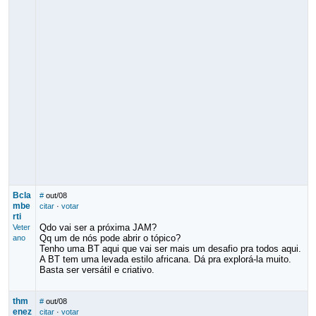
Bcla
#
out/08
mbe
citar
·
votar
rti
Qdo vai ser a próxima JAM?
Veter
Qq um de nós pode abrir o tópico?
ano
Tenho uma BT aqui que vai ser mais um desafio pra todos aqui.
A BT tem uma levada estilo africana. Dá pra explorá-la muito.
Basta ser versátil e criativo.
thm
#
out/08
enez
citar
·
votar