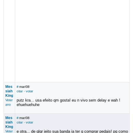
Mes
#
mar/08
siah
citar
·
votar
King
putz kra... usa efeito qm gosta! eu n vivo sem delay e wah !
Veter
ehuehuehuhe
ano
Mes
#
mar/08
siah
citar
·
votar
King
e otra... de qlqr jeito sua banda ia ter q comprar pedais! pq como
Veter