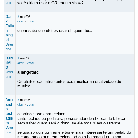
vocês iriam usar o GR em um show?!
ano
Dar
#
mar/08
k
citar
·
votar
Falle
n
quem sabe que efeitos usar eh quem toca...
Ang
el
Veter
ano
BaN
#
mar/08
dAi
citar
·
votar
D
allangothic
Veter
ano
Os efeitos são intrumentos para auxiliar na criatividade do
musico.
fern
#
mar/08
and
citar
·
votar
o
tecl
acontece isso com teclado
adis
tanto teclado ou pedaleira porcessador de efx, sai de fabrica
ta
sem saber quem será o dono, se ele toca blues ou trance...
Veter
se usa só dois ou tres efeitos é mais interessante um pedal, do
ano
mesmo modo que tem teclado só com hammond ou piano