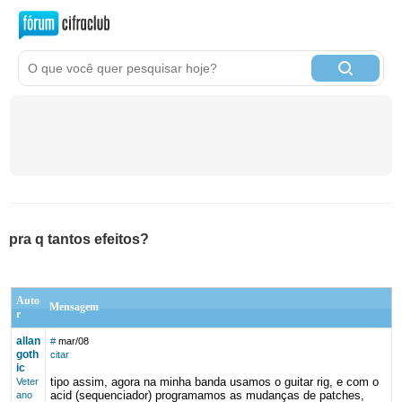
pra q tantos efeitos?
Auto
Mensagem
r
allan
#
mar/08
goth
citar
ic
tipo assim, agora na minha banda usamos o guitar rig, e com o
Veter
acid (sequenciador) programamos as mudanças de patches,
ano