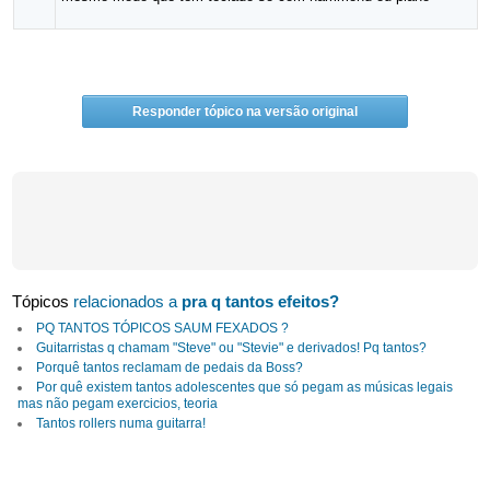
Responder tópico na versão original
Tópicos
relacionados a
pra q tantos efeitos?
PQ TANTOS TÓPICOS SAUM FEXADOS ?
Guitarristas q chamam "Steve" ou "Stevie" e derivados! Pq tantos?
Porquê tantos reclamam de pedais da Boss?
Por quê existem tantos adolescentes que só pegam as músicas legais
mas não pegam exercicios, teoria
Tantos rollers numa guitarra!