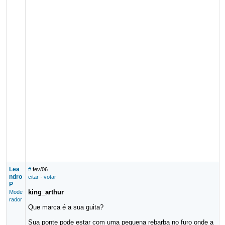
Lea
#
fev/06
ndro
citar
·
votar
P
king_arthur
Mode
rador
Que marca é a sua guita?
Sua ponte pode estar com uma pequena rebarba no furo onde a