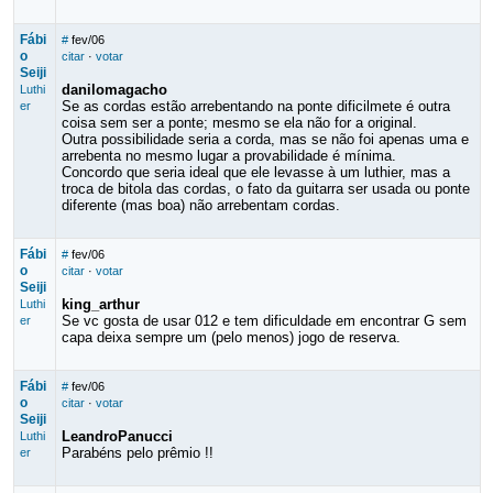
Fábi
#
fev/06
o
citar
·
votar
Seiji
danilomagacho
Luthi
Se as cordas estão arrebentando na ponte dificilmete é outra
er
coisa sem ser a ponte; mesmo se ela não for a original.
Outra possibilidade seria a corda, mas se não foi apenas uma e
arrebenta no mesmo lugar a provabilidade é mínima.
Concordo que seria ideal que ele levasse à um luthier, mas a
troca de bitola das cordas, o fato da guitarra ser usada ou ponte
diferente (mas boa) não arrebentam cordas.
Fábi
#
fev/06
o
citar
·
votar
Seiji
king_arthur
Luthi
Se vc gosta de usar 012 e tem dificuldade em encontrar G sem
er
capa deixa sempre um (pelo menos) jogo de reserva.
Fábi
#
fev/06
o
citar
·
votar
Seiji
LeandroPanucci
Luthi
Parabéns pelo prêmio !!
er