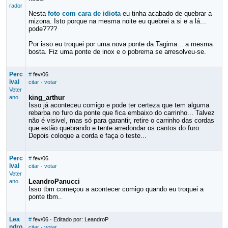
rador
Nesta
foto com cara de idiota
eu tinha acabado de quebrar a
mizona. Isto porque na mesma noite eu quebrei a si e a lá...
pode????
Por isso eu troquei por uma nova ponte da Tagima... a mesma
bosta. Fiz uma ponte de inox e o pobrema se arresolveu-se.
Perc
#
fev/06
ival
citar
·
votar
Veter
king_arthur
ano
Isso já aconteceu comigo e pode ter certeza que tem alguma
rebarba no furo da ponte que fica embaixo do carrinho... Talvez
não é visivel, mas só para garantir, retire o carrinho das cordas
que estão quebrando e tente arredondar os cantos do furo.
Depois coloque a corda e faça o teste...
Perc
#
fev/06
ival
citar
·
votar
Veter
LeandroPanucci
ano
Isso tbm começou a acontecer comigo quando eu troquei a
ponte tbm..
Lea
#
fev/06
· Editado por: LeandroP
ndro
citar
·
votar