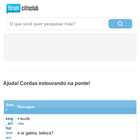
Ajuda! Cordas estourando na ponte!
Auto
Mensagem
r
king
#
fev/06
_art
citar
hur
e aí galera, beleza?
Veter
ano