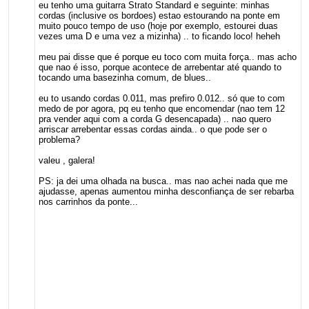
eu tenho uma guitarra Strato Standard e seguinte: minhas
cordas (inclusive os bordoes) estao estourando na ponte em
muito pouco tempo de uso (hoje por exemplo, estourei duas
vezes uma D e uma vez a mizinha) .. to ficando loco! heheh
meu pai disse que é porque eu toco com muita força.. mas acho
que nao é isso, porque acontece de arrebentar até quando to
tocando uma basezinha comum, de blues..
eu to usando cordas 0.011, mas prefiro 0.012.. só que to com
medo de por agora, pq eu tenho que encomendar (nao tem 12
pra vender aqui com a corda G desencapada) .. nao quero
arriscar arrebentar essas cordas ainda.. o que pode ser o
problema?
valeu , galera!
PS: ja dei uma olhada na busca.. mas nao achei nada que me
ajudasse, apenas aumentou minha desconfiança de ser rebarba
nos carrinhos da ponte...