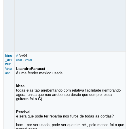
king
#
fev/06
_art
citar
·
votar
hur
LeandroPanucci
Veter
é uma fender mexico usada..
ano
kbza
todas elas tao arrebentando com relativa facilidade (lembrando
agora, unica que nao arrebentou desde que comprei essa
guitarra foi a G)
Percival
e sera que pode ter rebarba nos furos de todas as cordas?
bom.. por ser usada, pode ser que sim né , pelo menos foi o que