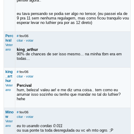
pensei agora..
eu tava pensando se podia ser algo no tensor, (eu passei ela de
9 pra 11 sem nenhuma regulagem, mas como ficou tranquilo vou
esperar levar no luthier pra por as 12 direto)
Perc
#
fev/06
ival
citar
·
votar
Veter
king_arthur
ano
90% de chances de ser isso mesmo... na minha tbm era em
todas...
king
#
fev/06
_art
citar
·
votar
hur
Percival
Veter
hum, beleza! valeu ae! e me diz uma coisa.. tem como eu
ano
arrumar isso sozinho ou tenho que mandar no tal do luthier?
hehe
Mino
#
fev/06
w
citar
·
votar
Veter
eu to usando cordas 0.011
ano
ou sua ponte ta toda desregulada ou vc eh mto ogro. ;P