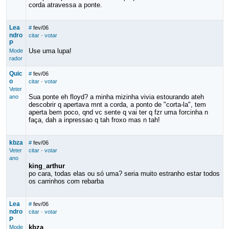
corda atravessa a ponte.
Lea
#
fev/06
ndro
citar
·
votar
P
Use uma lupa!
Mode
rador
Quic
#
fev/06
o
citar
·
votar
Veter
Sua ponte eh floyd? a minha mizinha vivia estourando ateh
ano
descobrir q apertava mnt a corda, a ponto de "corta-la", tem
aperta bem poco, qnd vc sente q vai ter q fzr uma forcinha n
faça, dah a inpressao q tah froxo mas n tah!
kbza
#
fev/06
Veter
citar
·
votar
ano
king_arthur
po cara, todas elas ou só uma? seria muito estranho estar todos
os carrinhos com rebarba
Lea
#
fev/06
ndro
citar
·
votar
P
kbza
Mode