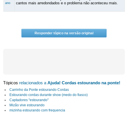
cantos mais arredondados e o problema não aconteceu mais.
ano
Responder tópico na versão original
Tópicos
relacionados a
Ajuda! Cordas estourando na ponte!
Carrinho da Ponte estourando Cordas
Estourando cordas durante show (medo do fiasco)
Captadores "estourando"
Mizão vive estourando
mizinha estourando com frequencia