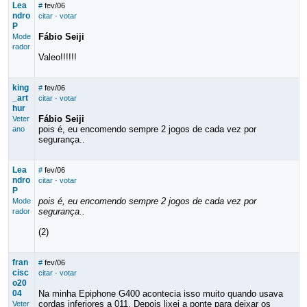
Lea
#
fev/06
ndro
citar
·
votar
P
Fábio Seiji
Mode
rador
Valeo!!!!!!
king
#
fev/06
_art
citar
·
votar
hur
Fábio Seiji
Veter
pois é, eu encomendo sempre 2 jogos de cada vez por
ano
segurança..
Lea
#
fev/06
ndro
citar
·
votar
P
pois é, eu encomendo sempre 2 jogos de cada vez por
Mode
segurança..
rador
(2)
fran
#
fev/06
cisc
citar
·
votar
o20
04
Na minha Epiphone G400 acontecia isso muito quando usava
cordas inferiores a 011. Depois lixei a ponte para deixar os
Veter