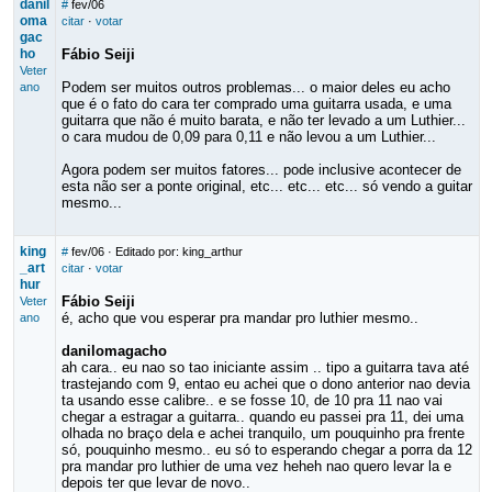
danil
#
fev/06
oma
citar
·
votar
gac
ho
Fábio Seiji
Veter
Podem ser muitos outros problemas... o maior deles eu acho
ano
que é o fato do cara ter comprado uma guitarra usada, e uma
guitarra que não é muito barata, e não ter levado a um Luthier...
o cara mudou de 0,09 para 0,11 e não levou a um Luthier...
Agora podem ser muitos fatores... pode inclusive acontecer de
esta não ser a ponte original, etc... etc... etc... só vendo a guitar
mesmo...
king
#
fev/06
· Editado por: king_arthur
_art
citar
·
votar
hur
Fábio Seiji
Veter
é, acho que vou esperar pra mandar pro luthier mesmo..
ano
danilomagacho
ah cara.. eu nao so tao iniciante assim .. tipo a guitarra tava até
trastejando com 9, entao eu achei que o dono anterior nao devia
ta usando esse calibre.. e se fosse 10, de 10 pra 11 nao vai
chegar a estragar a guitarra.. quando eu passei pra 11, dei uma
olhada no braço dela e achei tranquilo, um pouquinho pra frente
só, pouquinho mesmo.. eu só to esperando chegar a porra da 12
pra mandar pro luthier de uma vez heheh nao quero levar la e
depois ter que levar de novo..