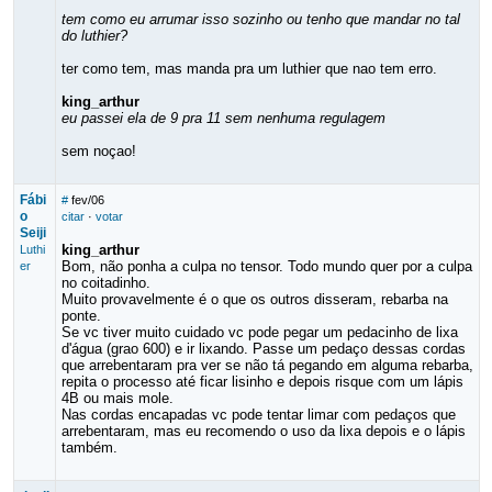
tem como eu arrumar isso sozinho ou tenho que mandar no tal
do luthier?
ter como tem, mas manda pra um luthier que nao tem erro.
king_arthur
eu passei ela de 9 pra 11 sem nenhuma regulagem
sem noçao!
Fábi
#
fev/06
o
citar
·
votar
Seiji
king_arthur
Luthi
Bom, não ponha a culpa no tensor. Todo mundo quer por a culpa
er
no coitadinho.
Muito provavelmente é o que os outros disseram, rebarba na
ponte.
Se vc tiver muito cuidado vc pode pegar um pedacinho de lixa
d'água (grao 600) e ir lixando. Passe um pedaço dessas cordas
que arrebentaram pra ver se não tá pegando em alguma rebarba,
repita o processo até ficar lisinho e depois risque com um lápis
4B ou mais mole.
Nas cordas encapadas vc pode tentar limar com pedaços que
arrebentaram, mas eu recomendo o uso da lixa depois e o lápis
também.