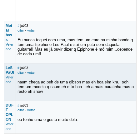
Met
#
jul/03
al
citar
·
votar
bas
s
Eu nunca toquei com uma, mas tem um cara na minha banda q
tem uma Epiphone Les Paul e saí um puta som daquela
Veter
guitarra!! Mas eu já ouvir dizer q Epiphone é mó ruim...depende
ano
de cada um!!
LeS
#
jul/03
PaUl
citar
·
votar
Veter
naum chega ao peh de uma gibson mas eh boa sim kra.. soh
ano
tem um modelo q naum eh mto boa.. eh a mais baratinha mas o
resto eh show
DUF
#
jul/03
F
citar
·
votar
OPL
ON
eu tenho uma e gosto muito dela.
Veter
ano