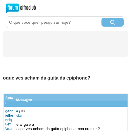
oque vcs acham da guita da epiphone?
Auto
Mensagem
r
gabr
#
jul/03
ielhe
citar
nriq
uef
e ai galera
oque vcs acham da guita epiphone, boa ou ruim?
Veter