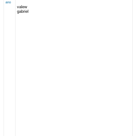
ano
valew
gabriel