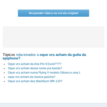
Responder tópico na versão original
Tópicos
relacionados a
oque vcs acham da guita da
epiphone?
Oque vcs acham da Aria Pró II Excel????
Oque vcs acham desse nome pra banda?
Oque vcs acham numa Flying V modelo Gibson,e uma L
oque vcs acham da musica gaúcha?
Oque vcs acham das Washburn WR-120?