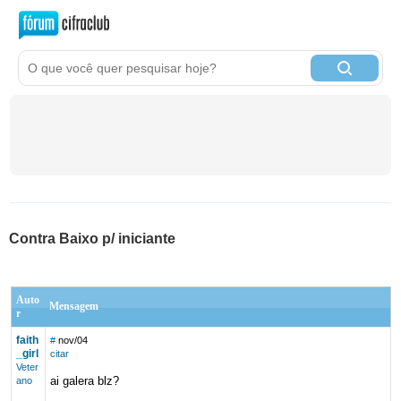
Contra Baixo p/ iniciante
Auto
Mensagem
r
faith
#
nov/04
_girl
citar
Veter
ai galera blz?
ano