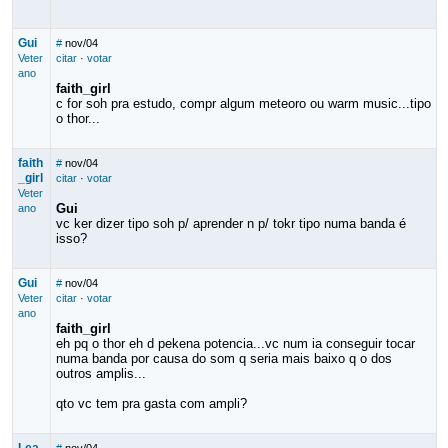
Gui
#
nov/04
Veter
citar
·
votar
ano
faith_girl
c for soh pra estudo, compr algum meteoro ou warm music...tipo
o thor...
faith
#
nov/04
_girl
citar
·
votar
Veter
Gui
ano
vc ker dizer tipo soh p/ aprender n p/ tokr tipo numa banda é
isso?
Gui
#
nov/04
Veter
citar
·
votar
ano
faith_girl
eh pq o thor eh d pekena potencia...vc num ia conseguir tocar
numa banda por causa do som q seria mais baixo q o dos
outros amplis...
qto vc tem pra gasta com ampli?