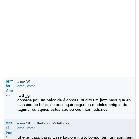
renf
#
nov/04
bn
citar
·
votar
Veter
faith_girl
ano
comece por um baixo de 4 cordas, sugiro um jazz bass que eh
classico ne hehe, se conseguir pegue os modelos antigos da
tagima, ou squier, estes sao baixos intermediarios
Met
#
nov/04
· Editado por: Metal bass
al
citar
·
votar
bas
s
Shelter Jazz bass. Esse baixo é muito bonito, tem um som bem