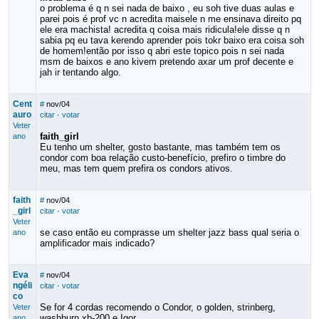
o problema é q n sei nada de baixo , eu soh tive duas aulas e
parei pois é prof vc n acredita maisele n me ensinava direito pq
ele era machista! acredita q coisa mais ridicula!ele disse q n
sabia pq eu tava kerendo aprender pois tokr baixo era coisa soh
de homem!então por isso q abri este topico pois n sei nada
msm de baixos e ano kivem pretendo axar um prof decente e
jah ir tentando algo.
Cent
#
nov/04
auro
citar
·
votar
Veter
faith_girl
ano
Eu tenho um shelter, gosto bastante, mas também tem os
condor com boa relação custo-benefício, prefiro o timbre do
meu, mas tem quem prefira os condors ativos.
faith
#
nov/04
_girl
citar
·
votar
Veter
se caso então eu comprasse um shelter jazz bass qual seria o
ano
amplificador mais indicado?
Eva
#
nov/04
ngéli
citar
·
votar
co
Se for 4 cordas recomendo o Condor, o golden, strinberg,
Veter
washburn xb-200 e Igor.
ano