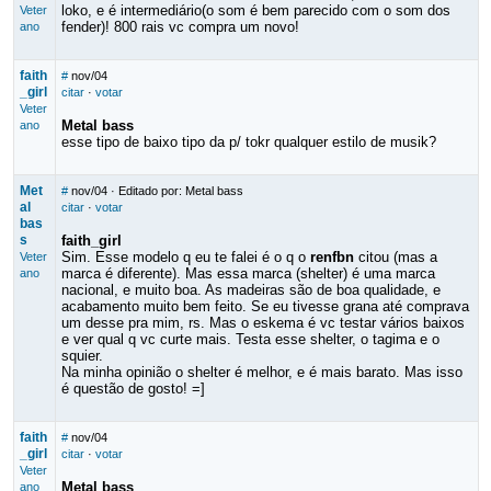
loko, e é intermediário(o som é bem parecido com o som dos
Veter
fender)! 800 rais vc compra um novo!
ano
faith
#
nov/04
_girl
citar
·
votar
Veter
Metal bass
ano
esse tipo de baixo tipo da p/ tokr qualquer estilo de musik?
Met
#
nov/04
· Editado por: Metal bass
al
citar
·
votar
bas
s
faith_girl
Sim. Esse modelo q eu te falei é o q o
renfbn
citou (mas a
Veter
marca é diferente). Mas essa marca (shelter) é uma marca
ano
nacional, e muito boa. As madeiras são de boa qualidade, e
acabamento muito bem feito. Se eu tivesse grana até comprava
um desse pra mim, rs. Mas o eskema é vc testar vários baixos
e ver qual q vc curte mais. Testa esse shelter, o tagima e o
squier.
Na minha opinião o shelter é melhor, e é mais barato. Mas isso
é questão de gosto! =]
faith
#
nov/04
_girl
citar
·
votar
Veter
Metal bass
ano