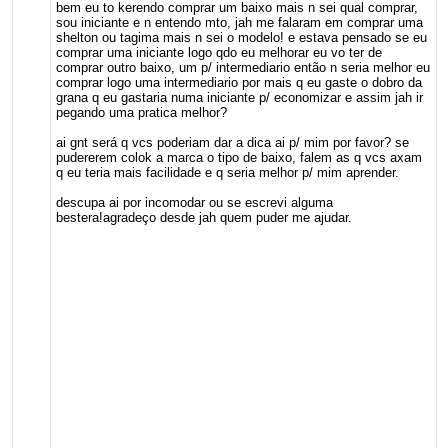
bem eu to kerendo comprar um baixo mais n sei qual comprar,
sou iniciante e n entendo mto, jah me falaram em comprar uma
shelton ou tagima mais n sei o modelo! e estava pensado se eu
comprar uma iniciante logo qdo eu melhorar eu vo ter de
comprar outro baixo, um p/ intermediario então n seria melhor eu
comprar logo uma intermediario por mais q eu gaste o dobro da
grana q eu gastaria numa iniciante p/ economizar e assim jah ir
pegando uma pratica melhor?
ai gnt será q vcs poderiam dar a dica ai p/ mim por favor? se
pudererem colok a marca o tipo de baixo, falem as q vcs axam
q eu teria mais facilidade e q seria melhor p/ mim aprender.
descupa ai por incomodar ou se escrevi alguma
bestera!agradeço desde jah quem puder me ajudar.