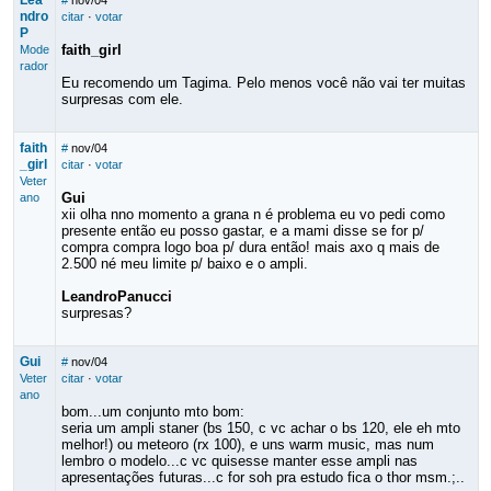
Lea
#
nov/04
ndro
citar
·
votar
P
faith_girl
Mode
rador
Eu recomendo um Tagima. Pelo menos você não vai ter muitas
surpresas com ele.
faith
#
nov/04
_girl
citar
·
votar
Veter
Gui
ano
xii olha nno momento a grana n é problema eu vo pedi como
presente então eu posso gastar, e a mami disse se for p/
compra compra logo boa p/ dura então! mais axo q mais de
2.500 né meu limite p/ baixo e o ampli.
LeandroPanucci
surpresas?
Gui
#
nov/04
Veter
citar
·
votar
ano
bom...um conjunto mto bom:
seria um ampli staner (bs 150, c vc achar o bs 120, ele eh mto
melhor!) ou meteoro (rx 100), e uns warm music, mas num
lembro o modelo...c vc quisesse manter esse ampli nas
apresentações futuras...c for soh pra estudo fica o thor msm.;..