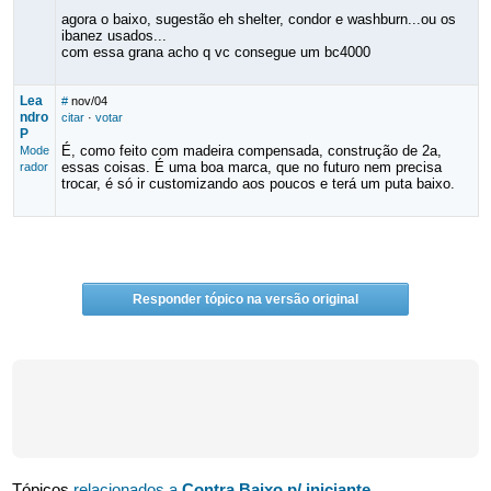
agora o baixo, sugestão eh shelter, condor e washburn...ou os
ibanez usados...
com essa grana acho q vc consegue um bc4000
Lea
#
nov/04
ndro
citar
·
votar
P
É, como feito com madeira compensada, construção de 2a,
Mode
essas coisas. É uma boa marca, que no futuro nem precisa
rador
trocar, é só ir customizando aos poucos e terá um puta baixo.
Responder tópico na versão original
Tópicos
relacionados a
Contra Baixo p/ iniciante