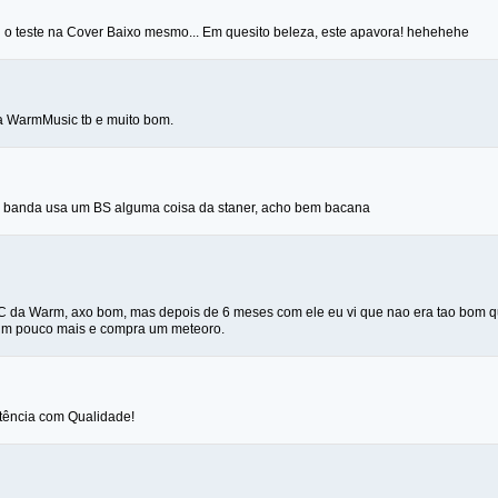
vi o teste na Cover Baixo mesmo... Em quesito beleza, este apavora! hehehehe
 a WarmMusic tb e muito bom.
a banda usa um BS alguma coisa da staner, acho bem bacana
C da Warm, axo bom, mas depois de 6 meses com ele eu vi que nao era tao bom 
 um pouco mais e compra um meteoro.
ência com Qualidade!