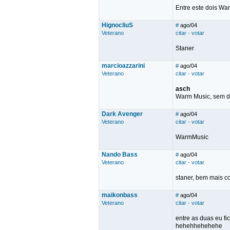
Entre este dois W
HignocliuS
#
ago/04
Veterano
citar
·
votar
Staner
marcioazzarini
#
ago/04
Veterano
citar
·
votar
asch
Warm Music, sem d
Dark Avenger
#
ago/04
Veterano
citar
·
votar
WarmMusic
Nando Bass
#
ago/04
Veterano
citar
·
votar
staner, bem mais con
maikonbass
#
ago/04
Veterano
citar
·
votar
entre as duas eu fi
hehehhehehehe