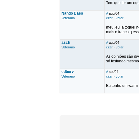
Tem que ter um equa
Nando Bass
#
ago/04
Veterano
citar
·
votar
meu, eu ja toquei 
mais o tranco q ess
asch
#
ago/04
Veterano
citar
·
votar
As opiniões são div
só testando mesmo
edberv
#
set/04
Veterano
citar
·
votar
Eu tenho um warm m