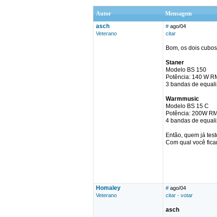
Autor
Mensagem
asch
#
ago/04
Veterano
citar
Bom, os dois cubo
Staner
Modelo BS 150
Potência: 140 W 
3 bandas de equal
Warmmusic
Modelo BS 15 C
Potência: 200W R
4 bandas de equal
Então, quem já test
Com qual você ficar
Homaley
#
ago/04
Veterano
citar
·
votar
asch