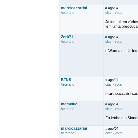
marcioazzarini
#
ago/04
Veterano
citar
·
votar
Já toquei em vário
tem tanta preocupa
Zer071
#
ago/04
Veterano
citar
·
votar
o Warma music tem
BTNS
#
ago/04
Veterano
citar
·
votar
marcioazzarini
car
mamoluc
#
ago/04
Veterano
citar
·
votar
Eu tenho um Staner
marcioazzarini
#
ago/04
Veterano
citar
·
votar