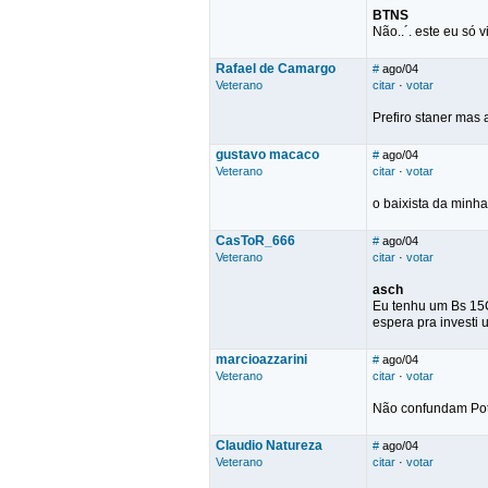
BTNS
Não..´. este eu só 
Rafael de Camargo
#
ago/04
Veterano
citar
·
votar
Prefiro staner mas
gustavo macaco
#
ago/04
Veterano
citar
·
votar
o baixista da minh
CasToR_666
#
ago/04
Veterano
citar
·
votar
asch
Eu tenhu um Bs 15
espera pra investi
marcioazzarini
#
ago/04
Veterano
citar
·
votar
Não confundam Pot
Claudio Natureza
#
ago/04
Veterano
citar
·
votar