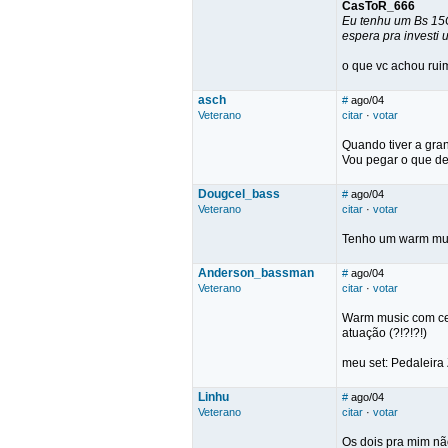
CasToR_666
Eu tenhu um Bs 15
espera pra investi
o que vc achou rui
asch
#
ago/04
Veterano
citar
·
votar
Quando tiver a gran
Vou pegar o que de
Dougcel_bass
#
ago/04
Veterano
citar
·
votar
Tenho um warm musi
Anderson_bassman
#
ago/04
Veterano
citar
·
votar
Warm music com cer
atuação (?!?!?!)
meu set: Pedaleira
Linhu
#
ago/04
Veterano
citar
·
votar
Os dois pra mim nã