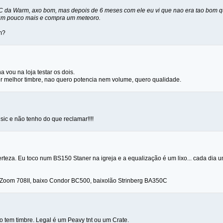
C da Warm, axo bom, mas depois de 6 meses com ele eu vi que nao era tao bom 
 um pouco mais e compra um meteoro.
m?
a vou na loja testar os dois.
r melhor timbre, nao quero potencia nem volume, quero qualidade.
c e não tenho do que reclamar!!!!
teza. Eu toco num BS150 Staner na igreja e a equalização é um lixo... cada dia u
 Zoom 708II, baixo Condor BC500, baixolão Strinberg BA350C
o tem timbre. Legal é um Peavy tnt ou um Crate.