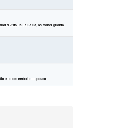
mod d vista ua ua ua ua, os staner guanta
edio e o som embola um pouco.