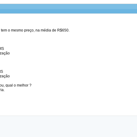
s tem o mesmo preço, na média de R$650.
RMS
ização
MS
ização
ou, qual o melhor ?
ia.