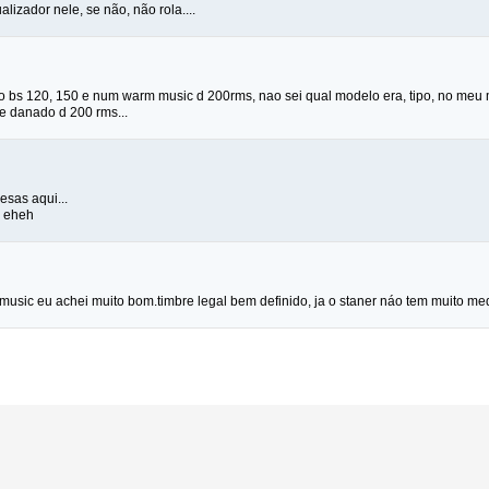
lizador nele, se não, não rola....
no bs 120, 150 e num warm music d 200rms, nao sei qual modelo era, tipo, no meu 
e danado d 200 rms...
esas aqui...
 eheh
usic eu achei muito bom.timbre legal bem definido, ja o staner náo tem muito m