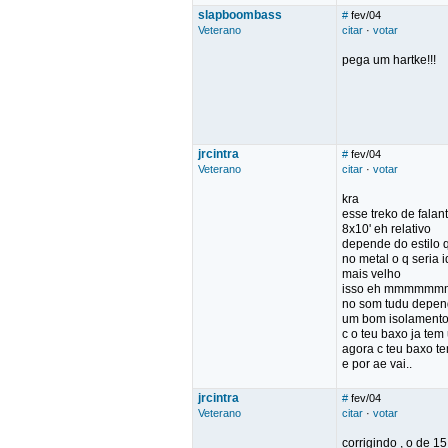
slapboombass
#
fev/04
Veterano
citar
·
votar
pega um hartke!!!
jrcintra
#
fev/04
Veterano
citar
·
votar
kra
esse treko de falant
8x10' eh relativo
depende do estilo q
no metal o q seria 
mais velho
isso eh mmmmmm
no som tudu depende
um bom isolamento e
c o teu baxo ja tem
agora c teu baxo te
e por ae vai..
jrcintra
#
fev/04
Veterano
citar
·
votar
corrigindo , o de 1