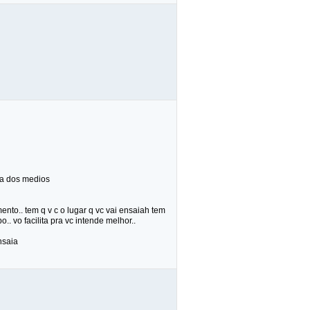
cia dos medios
ento.. tem q v c o lugar q vc vai ensaiah tem
. vo facilita pra vc intende melhor..
nsaia