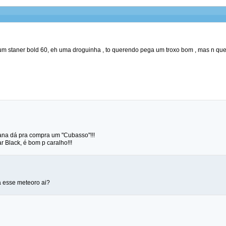
 um staner bold 60, eh uma droguinha , to querendo pega um troxo bom , mas n que
ana dá pra compra um "Cubasso"!!!
r Black, é bom p caralho!!!
a esse meteoro ai?