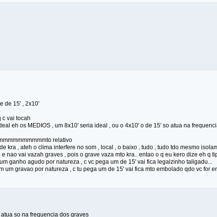
e de 15' , 2x10'
 c vai tocah
ideal eh os MEDIOS , um 8x10' seria ideal , ou o 4x10' o de 15' so atua na frequen
mmmmmmmmmmto relativo
 kra , ateh o clima interfere no som , local , o baixo , tudo , tudo tdo mesmo isolam
 nao vai vazah graves , pois o grave vaza mto kra.. entao o q eu kero dize eh q tipo.
 um ganho agudo por natureza , c vc pega um de 15' vai fica legalzinho taligadu...
m um gravao por natureza , c tu pega um de 15' vai fica mto embolado qdo vc for e
5 atua so na frequencia dos graves