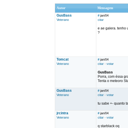
Autor
Mensagem
GusBass
#
jan/04
Veterano
citar
e ae galera. tenho
?
Tomcat
#
jan/04
Veterano
citar
·
votar
GusBass
Porra, com éssa gr
Tenta o meteoro Sta
GusBass
#
jan/04
Veterano
citar
·
votar
tu sabe +- quanto t
jrcintra
#
jan/04
Veterano
citar
·
votar
q starblack oq