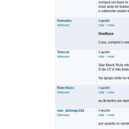
compra um bass in 
esse amp eh fodas
o cabecote usado 
Homaley
#
jan/04
Veterano
citar
·
votar
GusBass
Cara, comprei o me
Tomcat
#
jan/04
Veterano
citar
·
votar
Star BlacK Rula mto
O de 15' é mto foda
Na igreja onde eu 
Rato Bass
#
jan/04
Veterano
citar
·
votar
eu tb tenho um stan
tom_delonge182
#
fev/04
Veterano
citar
·
votar
por quantu vc vend