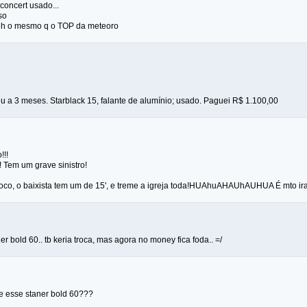
concert usado...
so
eh o mesmo q o TOP da meteoro
u a 3 meses. Starblack 15, falante de alumínio; usado. Paguei R$ 1.100,00
!!!
! Tem um grave sinistro!
toco, o baixista tem um de 15', e treme a igreja toda!HUAhuAHAUhAUHUA É mto ir
er bold 60.. tb keria troca, mas agora no money fica foda.. =/
e esse staner bold 60???