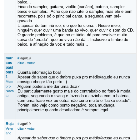
baixo...
Ficando sampler, guitarra, violão (canário), bateria, sampler,
baixo e sampler... Acho que não citei o sampler, mas ele é bem
recorrente, pois só o principal canta, a segunda vem pré-
gravada...
E apesar do tom irônico, é o que funciona... Nesse meio,
ninguém quer ouvir uma banda ao vivo, quer ouvir o som do CD.
O grande problema, é que no estúdio, dá para resolver muita
coisa de "errado", que ao vivo não dá... Inclusive o timbre do
baixo, a afinação da voz e tudo mais...
mar
#
ago/19
cos
citar
·
votar
paul
oms
Quanta informação boa!
1
Apesar de saber que o timbre puxa pro médio/agudo eu nunca
consigo chegar tão perto. :(
Mem
Alguém poderia me dar uma dica?
bro
Eu particularmente gosto mais do contrabaixo no forró à moda
Nova
antiga, segurando o swing e fazendo a cozinha com a bateria,
to
com uma frase vez ou outra, não curto muito o "baixo solado".
Porém, não vejo como ponto negativo, toda mudança,
principalmente quando desafiadora é sempre legal.
Buja
#
ago/19
Veter
citar
·
votar
ano
Apesar de saber que o timbre puxa pro médio/agudo eu nunca