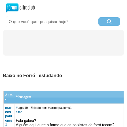
Baixo no Forró - estudando
Auto
Mensagem
r
mar
#
ago/19
· Editado por: marcospauloms1
cos
citar
paul
oms
Fala galera?
1
Alguém aqui curte a forma que os baixistas de forró tocam?