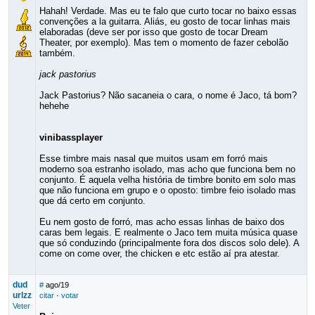
Hahah! Verdade. Mas eu te falo que curto tocar no baixo essas
convenções a la guitarra. Aliás, eu gosto de tocar linhas mais
elaboradas (deve ser por isso que gosto de tocar Dream
Theater, por exemplo). Mas tem o momento de fazer cebolão
também.
jack pastorius
Jack Pastorius? Não sacaneia o cara, o nome é Jaco, tá bom?
hehehe
vinibassplayer
Esse timbre mais nasal que muitos usam em forró mais
moderno soa estranho isolado, mas acho que funciona bem no
conjunto. É aquela velha história de timbre bonito em solo mas
que não funciona em grupo e o oposto: timbre feio isolado mas
que dá certo em conjunto.
Eu nem gosto de forró, mas acho essas linhas de baixo dos
caras bem legais. E realmente o Jaco tem muita música quase
que só conduzindo (principalmente fora dos discos solo dele). A
come on come over, the chicken e etc estão aí pra atestar.
dud
#
ago/19
urlzz
citar
·
votar
Veter