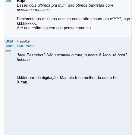
Buja
ano
Esses dois ultimos pra mim, sao otimos baixistas com
pessimas musicas.
Realmente as musicas desses caras são chatas pra c******, pqp
kkkkkkkkk.
Até que enfim alguém que pensa como eu.
Buja
#
ago/19
Veter
citar
·
votar
ano
Jack Pastorius? Não sacaneia o cara, o nome é Jaco, tá bom?
hehehe
kkkkk erro de digitação. Mas ele toca melhor do que o Bili
Xirran.