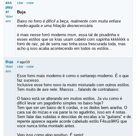
ass
citar
·
votar
play
er
Buja
Veter
Baixo no forro é dificil a beça, realmente com muita enfase
ano
medio-aguda e uma fritação desnecessária.
é mais nesse forró moderno msm, essa tal de pisadinha e
esses estilos que os kras usam cabelo com xapinha kkkkkkk o
forró de raiz, pé de serra nao tinha essa frescurada toda, mas
acho q isso acaba acontecendo em todos os estilos...
Buja
#
ago/19
Veter
citar
·
votar
ano
Esse forro mais moderno é como o sertanejo moderno. É o que
faz sucesso.
Inclusive esse forro novo ta muito misturado com outros estilos.
Tem muito de axe nele. Massss....falando de contrabaixo:
O baixo está se alterando em muitos estilos. Ja viu como é
dificil levar um pagodinho simples no baixo hoje?
Tem que ser um baixo de 6 cordas, e os dedos bem aranha. O
cara sai do mizao e vai parar la no agudinho, isso em 4 notas.
Sem falar das subidas e descidas de escalas a la "guitarra" e de
repente aparece aquele acorde cabeludo estilo F4sus9#/G que
voce nunca tinha montado antes.
Vejo isso como algo
positivo
. É serio!