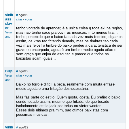
vinib
#
ago/19
ass
citar
·
votar
play
er
tenho vontade de aprender, é a unica coisa q toca aki na regiao,
mas nao tenho saco pra ouvir as musicas, mto menos tirar...
Veter
tenho percebido que o baixo ta cada vez mais tecnico, digamos
ano
assim, os kras tao fritando demais, mas os timbres tao cada
vez mais feios! o timbre do baixo perdeu a caracteristica de ser
grave ou encorpado, agora é um timbre medio-agudo xôxo e
sem graça que enjoa de escutar, e parece que todos os
baixistas soam iguais...
Buja
#
ago/19
Veter
citar
·
votar
ano
Baixo no forro é dificil a beça, realmente com muita enfase
medio-aguda e uma fritação desnecessária.
Mas faz parte do estilo. Quem gosta, gosta. Eu prefiro o baixo
sendo tocado assim, mesmo que fritado, do que tocado
isoladamente estilo jack pastorius ou victor wooten.
Esses dois ultimos pra mim, sao otimos baixistas com
pessimas musicas.
vinib
#
ago/19