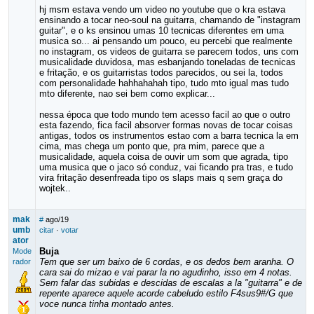
hj msm estava vendo um video no youtube que o kra estava
ensinando a tocar neo-soul na guitarra, chamando de "instagram
guitar", e o ks ensinou umas 10 tecnicas diferentes em uma
musica so... ai pensando um pouco, eu percebi que realmente
no instagram, os videos de guitarra se parecem todos, uns com
musicalidade duvidosa, mas esbanjando toneladas de tecnicas
e fritação, e os guitarristas todos parecidos, ou sei la, todos
com personalidade hahhahahah tipo, tudo mto igual mas tudo
mto diferente, nao sei bem como explicar...
nessa época que todo mundo tem acesso facil ao que o outro
esta fazendo, fica facil absorver formas novas de tocar coisas
antigas, todos os instrumentos estao com a barra tecnica la em
cima, mas chega um ponto que, pra mim, parece que a
musicalidade, aquela coisa de ouvir um som que agrada, tipo
uma musica que o jaco só conduz, vai ficando pra tras, e tudo
vira fritação desenfreada tipo os slaps mais q sem graça do
wojtek..
mak
#
ago/19
umb
citar
·
votar
ator
Buja
Mode
Tem que ser um baixo de 6 cordas, e os dedos bem aranha. O
rador
cara sai do mizao e vai parar la no agudinho, isso em 4 notas.
Sem falar das subidas e descidas de escalas a la "guitarra" e de
repente aparece aquele acorde cabeludo estilo F4sus9#/G que
voce nunca tinha montado antes.