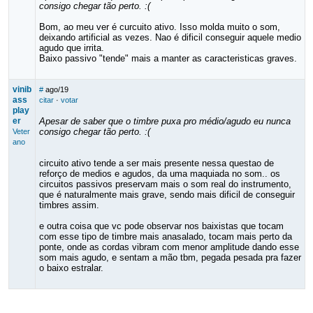
consigo chegar tão perto. :(
Bom, ao meu ver é curcuito ativo. Isso molda muito o som,
deixando artificial as vezes. Nao é dificil conseguir aquele medio
agudo que irrita.
Baixo passivo "tende" mais a manter as caracteristicas graves.
vinib
#
ago/19
ass
citar
·
votar
play
er
Apesar de saber que o timbre puxa pro médio/agudo eu nunca
consigo chegar tão perto. :(
Veter
ano
circuito ativo tende a ser mais presente nessa questao de
reforço de medios e agudos, da uma maquiada no som.. os
circuitos passivos preservam mais o som real do instrumento,
que é naturalmente mais grave, sendo mais dificil de conseguir
timbres assim.
e outra coisa que vc pode observar nos baixistas que tocam
com esse tipo de timbre mais anasalado, tocam mais perto da
ponte, onde as cordas vibram com menor amplitude dando esse
som mais agudo, e sentam a mão tbm, pegada pesada pra fazer
o baixo estralar.