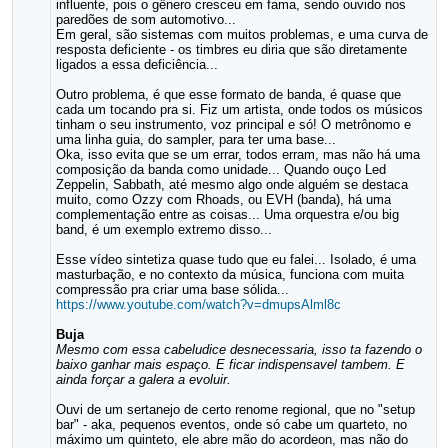
influente, pois o gênero cresceu em fama, sendo ouvido nos
paredões de som automotivo...
Em geral, são sistemas com muitos problemas, e uma curva de
resposta deficiente - os timbres eu diria que são diretamente
ligados a essa deficiência...
Outro problema, é que esse formato de banda, é quase que
cada um tocando pra si. Fiz um artista, onde todos os músicos
tinham o seu instrumento, voz principal e só! O metrônomo e
uma linha guia, do sampler, para ter uma base...
Oka, isso evita que se um errar, todos erram, mas não há uma
composição da banda como unidade... Quando ouço Led
Zeppelin, Sabbath, até mesmo algo onde alguém se destaca
muito, como Ozzy com Rhoads, ou EVH (banda), há uma
complementação entre as coisas... Uma orquestra e/ou big
band, é um exemplo extremo disso...
Esse vídeo sintetiza quase tudo que eu falei... Isolado, é uma
masturbação, e no contexto da música, funciona com muita
compressão pra criar uma base sólida...
https://www.youtube.com/watch?v=dmupsAlml8c
Buja
Mesmo com essa cabeludice desnecessaria, isso ta fazendo o
baixo ganhar mais espaço. E ficar indispensavel tambem. E
ainda forçar a galera a evoluir.
Ouvi de um sertanejo de certo renome regional, que no "setup
bar" - aka, pequenos eventos, onde só cabe um quarteto, no
máximo um quinteto, ele abre mão do acordeon, mas não do