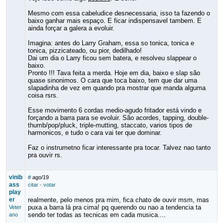
Mesmo com essa cabeludice desnecessaria, isso ta fazendo o
baixo ganhar mais espaço. E ficar indispensavel tambem. E
ainda forçar a galera a evoluir.
Imagina: antes do Larry Graham, essa so tonica, tonica e
tonica, pizzicateado, ou pior, dedilhado!
Dai um dia o Larry ficou sem batera, e resolveu slappear o
baixo.
Pronto !!! Tava feita a merda. Hoje em dia, baixo e slap são
quase sinonimos. O cara que toca baixo, tem que dar uma
slapadinha de vez em quando pra mostrar que manda alguma
coisa rsrs.
Esse movimento 6 cordas medio-agudo fritador está vindo e
forçando a barra para se evoluir. São acordes, tapping, double-
thumb/pop/pluck, triple-mutting, staccato, varios tipos de
harmonicos, e tudo o cara vai ter que dominar.
Faz o instrumetno ficar interessante pra tocar. Talvez nao tanto
pra ouvir rs.
vinib
#
ago/19
ass
citar
·
votar
play
er
realmente, pelo menos pra mim, fica chato de ouvir msm, mas
puxa a barra lá pra cima! pq querendo ou nao a tendencia ta
Veter
sendo ter todas as tecnicas em cada musica....
ano