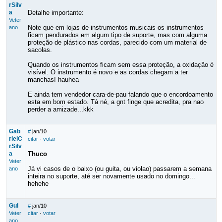
rSilv
a
Detalhe importante:
Veter
Note que em lojas de instrumentos musicais os instrumentos
ano
ficam pendurados em algum tipo de suporte, mas com alguma
proteção de plástico nas cordas, parecido com um material de
sacolas.
Quando os instrumentos ficam sem essa proteção, a oxidação é
visível. O instrumento é novo e as cordas chegam a ter
manchas! hauhea
E ainda tem vendedor cara-de-pau falando que o encordoamento
esta em bom estado. Tá né, a gnt finge que acredita, pra nao
perder a amizade...kkk
Gab
#
jan/10
rielC
citar
·
votar
rSilv
a
Thuco
Veter
Já vi casos de o baixo (ou guita, ou violao) passarem a semana
ano
inteira no suporte, até ser novamente usado no domingo...
hehehe
Gui
#
jan/10
Veter
citar
·
votar
ano