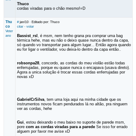
Thuco
cordas viradas para o chão mesmo!=D
Thu
#
jan/10
· Editado por: Thuco
co
citar
·
votar
Veter
Bassist_rsl
, é msm, nem tenho grana pra comprar uma bag
ano
térmica hehe, mas eu não o deixo quase nunca dentro da capa,
só quando vo transportar para algum lugar... Então agora quando
eu for ligar o ventilador, vou deixa-lo dentro da capa então..
robsonpa28
, concordo, as cordas do meu violão estão todas
enferrujadas, porque eu quase nunca o encapava (usava direto).
Agora a unica solução é trocar essas cordas enferrujadas por
novas xD
GabrielCrSilva
, tem uma loja aqui na minha cidade que os
instrumentos novos ficam pendurados lá no altão, pra ninguem
ver as cordas, hehe
Gui
, estou deixando o meu baixo no suporte de parede msm,
pore
com as cordas viradas para a parede
Se isso for errado
alguem por favor me avise xD