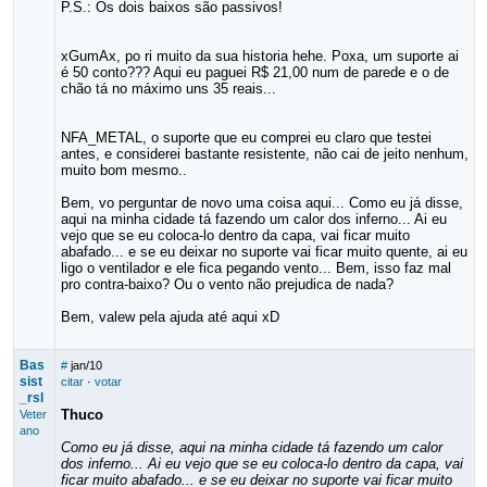
P.S.: Os dois baixos são passivos!
xGumAx, po ri muito da sua historia hehe. Poxa, um suporte ai
é 50 conto??? Aqui eu paguei R$ 21,00 num de parede e o de
chão tá no máximo uns 35 reais...
NFA_METAL, o suporte que eu comprei eu claro que testei
antes, e considerei bastante resistente, não cai de jeito nenhum,
muito bom mesmo..
Bem, vo perguntar de novo uma coisa aqui... Como eu já disse,
aqui na minha cidade tá fazendo um calor dos inferno... Ai eu
vejo que se eu coloca-lo dentro da capa, vai ficar muito
abafado... e se eu deixar no suporte vai ficar muito quente, ai eu
ligo o ventilador e ele fica pegando vento... Bem, isso faz mal
pro contra-baixo? Ou o vento não prejudica de nada?
Bem, valew pela ajuda até aqui xD
Bas
#
jan/10
sist
citar
·
votar
_rsl
Thuco
Veter
ano
Como eu já disse, aqui na minha cidade tá fazendo um calor
dos inferno... Ai eu vejo que se eu coloca-lo dentro da capa, vai
ficar muito abafado... e se eu deixar no suporte vai ficar muito