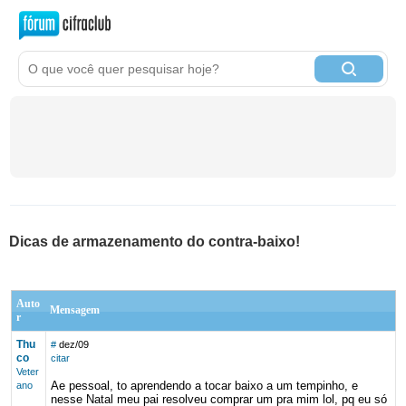
Dicas de armazenamento do contra-baixo!
Auto
Mensagem
r
Thu
#
dez/09
co
citar
Veter
Ae pessoal, to aprendendo a tocar baixo a um tempinho, e
ano
nesse Natal meu pai resolveu comprar um pra mim lol, pq eu só