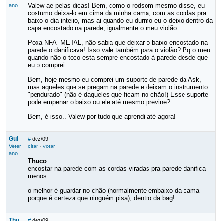
Valew ae pelas dicas! Bem, como o rodsom mesmo disse, eu
ano
costumo deixa-lo em cima da minha cama, com as cordas pra
baixo o dia inteiro, mas ai quando eu durmo eu o deixo dentro da
capa encostado na parede, igualmente o meu violão .
Poxa NFA_METAL, não sabia que deixar o baixo encostado na
parede o danificava! Isso vale também para o violão? Pq o meu
quando não o toco esta sempre encostado à parede desde que
eu o comprei...
Bem, hoje mesmo eu comprei um suporte de parede da Ask,
mas aqueles que se pregam na parede e deixam o instrumento
"pendurado" (não é daqueles que ficam no chão!) Esse suporte
pode empenar o baixo ou ele até mesmo previne?
Bem, é isso.. Valew por tudo que aprendi até agora!
Gui
#
dez/09
Veter
citar
·
votar
ano
Thuco
encostar na parede com as cordas viradas pra parede danifica
menos...
o melhor é guardar no chão (normalmente embaixo da cama
porque é certeza que ninguém pisa), dentro da bag!
Thu
#
dez/09