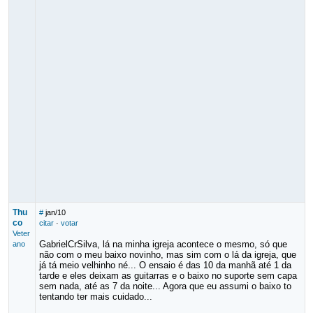
Thu
#
jan/10
co
citar
·
votar
Veter
GabrielCrSilva, lá na minha igreja acontece o mesmo, só que
ano
não com o meu baixo novinho, mas sim com o lá da igreja, que
já tá meio velhinho né... O ensaio é das 10 da manhã até 1 da
tarde e eles deixam as guitarras e o baixo no suporte sem capa
sem nada, até as 7 da noite... Agora que eu assumi o baixo to
tentando ter mais cuidado...