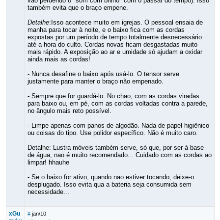
vao perdendo o "som com brilho" com o passar do tempo). Isso
também evita que o braço empene.
Detalhe
:Isso acontece muito em igrejas. O pessoal ensaia de
manha para tocar à noite, e o baixo fica com as cordas
expostas por um período de tempo totalmente desnecessário
até a hora do culto. Cordas novas ficam desgastadas muito
mais rápido. A exposição ao ar e umidade só ajudam a oxidar
ainda mais as cordas!
- Nunca desafine o baixo após usá-lo. O tensor serve
justamente para manter o braço não empenado.
- Sempre que for guardá-lo: No chao, com as cordas viradas
para baixo ou, em pé, com as cordas voltadas contra a parede,
no ângulo mais reto possível.
- Limpe apenas com panos de algodão. Nada de papel higiênico
ou coisas do tipo. Use polidor específico. Não é muito caro.
Detalhe: Lustra móveis também serve, só que, por ser à base
de água, nao é muito recomendado... Cuidado com as cordas ao
limpar! hhauhe
- Se o baixo for ativo, quando nao estiver tocando, deixe-o
desplugado. Isso evita qua a bateria seja consumida sem
necessidade...
xGu
#
jan/10