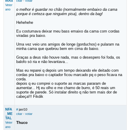
mAx
citar
·
votar
Veter
o melhor é guardar no chão (normalmente embaixo da cama
ano
porque é certeza que ninguém pisa), dentro da bag!
Hehehehe
Eu costumava deixar meu bass emaixo da cama com cordas
viradas pra baixo.
Uma vez veio uns amigos de longe (gorduchos) e pularam na
minha cama que quebrou bem em cima do baixo.
Graças a deus não houve nada, mas o desespero foi foda, os
balofo só ria e não levantava...
Mas eu reparei q depois um tempo deixando ele deitado com
cordas pra baixo o captador ficou marcado pq o peso ficava na
corda.
depois q eu comprei o suporte as marcas pararam de
aumentar... Hj eu olho e me chamo de burro, é 50 reais um
suporte de parede. Só instalar direito q não tem mais dor de
cabeça!!! Fikdik
NFA
#
jan/10
_ME
citar
·
votar
TAL
Thuco
Veter
ano