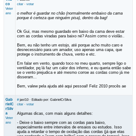
co
citar
·
votar
Veter
o melhor é guardar no chão (normalmente embaixo da cama
ano
porque é certeza que ninguém pisa), dentro da bag!
Ok Gui, mas mesmo guardado em baixo da cama deve estar
com as cordas viradas para baixo né? Assim como o violão..
Bem, eu não tenho um estojo, até porque acho muito caro e
desnecessário para um amador, uso apenas uma capa, que
protege o instrumento de chuva, vento e etc.
Em falar em vento, quando toco no meu quarto, sempre ligo o
ventilador, pq lá faz um calor dos inferno, e eu queria então sabe
se o vento prejudica e até mesmo corroe as cordas como já me
disseram...
Bem, valew pela ajuda até aqui pessoal! Feliz 2010 procês ae
Gab
#
jan/10
· Editado por: GabrielCrSilva
rielC
citar
·
votar
rSilv
a
Algumas dicas, com mais alguns detalhes:
Veter
- Deixe o baixo sempre com as cordas para baixo,
ano
especialmente entre intervalos de ensaios ou estudos. Isso
ajuda a retardar o tempo de oxidação das cordas (já que elas