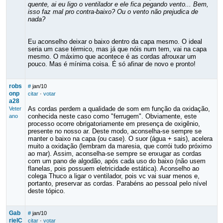
quente, ai eu ligo o ventilador e ele fica pegando vento... Bem,
isso faz mal pro contra-baixo? Ou o vento não prejudica de
nada?
Eu aconselho deixar o baixo dentro da capa mesmo. O ideal
seria um case térmico, mas já que nóis num tem, vai na capa
mesmo. O máximo que acontece é as cordas afrouxar um
pouco. Mas é mínima coisa. É só afinar de novo e pronto!
robs
#
jan/10
onp
citar
·
votar
a28
As cordas perdem a qualidade de som em função da oxidação,
Veter
conhecida neste caso como "ferrugem". Obviamente, este
ano
processo ocorre obrigatoriamente em presença de oxigênio,
presente no nosso ar. Deste modo, aconselha-se sempre se
manter o baixo na capa (ou case). O suor (água + sais), acelera
muito a oxidação (lembram da maresia, que corrói tudo próximo
ao mar). Assim, aconselha-se sempre se enxugar as cordas
com um pano de algodão, após cada uso do baixo (não usem
flanelas, pois possuem eletricidade estática). Aconselho ao
colega Thuco a ligar o ventilador, pois vc vai suar menos e,
portanto, preservar as cordas. Parabéns ao pessoal pelo nível
deste tópico.
Gab
#
jan/10
rielC
citar
·
votar