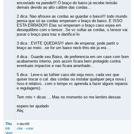
encostado na parede!!! O braço do baixo já recebe tensão
demais devido ao alto calibre das cordas...
2 dica: Nao afrouxe as cordas ao guardar o baixo!!! todo mundo
pensa que só as cordas empenam o braço do baixo..E ISSO
ESTA ERRADO!!! Elas so´empenam o braço caso esjea em
desequilibrio com o tensor...Se vc soltar as cordas, o tensor vai
puxar o braço para traz e danifica'-lo
3 dica : EVITE QUEDAS!!! alem de empenar, pode partir o
braço ao meio...se for um baixo neck-thru ele ja era ...
4 dica : Guarde seu Baixo, de preferencia em um case com bom
acabamento interno, pois assim ficara bem protegido contra
eventuais impactos e nao ficara arranhado...
5 dica : Leve-o ao luthier caso ele seja novo, cada vez que
quiser trocar o cal. das cordas ou instalar qualquer peça nova (
Isso é relativo...com o tempo vc aprenda a fazer alguns reparos
e regulagens)..
Tem mto + dicas ....Mas no momento so me lembro dessas
espero ter ajudado
Abç
Thu
#
dez/09
co
citar
·
votar
Veter