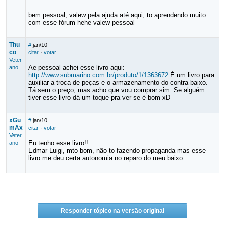
bem pessoal, valew pela ajuda até aqui, to aprendendo muito
com esse fórum hehe valew pessoal
Thu
#
jan/10
co
citar
·
votar
Veter
Ae pessoal achei esse livro aqui:
ano
http://www.submarino.com.br/produto/1/1363672
É um livro para
auxiliar a troca de peças e o armazenamento do contra-baixo.
Tá sem o preço, mas acho que vou comprar sim. Se alguém
tiver esse livro dá um toque pra ver se é bom xD
xGu
#
jan/10
mAx
citar
·
votar
Veter
Eu tenho esse livro!!
ano
Edmar Luigi, mto bom, não to fazendo propaganda mas esse
livro me deu certa autonomia no reparo do meu baixo...
Responder tópico na versão original