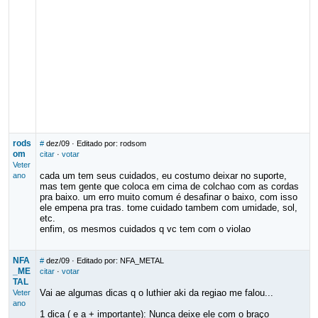
rods
#
dez/09
· Editado por: rodsom
om
citar
·
votar
Veter
cada um tem seus cuidados, eu costumo deixar no suporte,
ano
mas tem gente que coloca em cima de colchao com as cordas
pra baixo. um erro muito comum é desafinar o baixo, com isso
ele empena pra tras. tome cuidado tambem com umidade, sol,
etc.
enfim, os mesmos cuidados q vc tem com o violao
NFA
#
dez/09
· Editado por: NFA_METAL
_ME
citar
·
votar
TAL
Vai ae algumas dicas q o luthier aki da regiao me falou...
Veter
ano
1 dica ( e a + importante): Nunca deixe ele com o braço