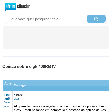
Opinão sobre o gk 400RB IV
Auto
Mensagem
r
Find
#
jan/08
anS
citar
Veter
ALguém tem esse cabeçote ou alguém tem uma opnião sobre
ano
ele^? Estou pesando em comprá-lo e gostaria da opnião de vcs.