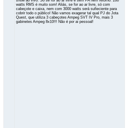
show ao vivo. Só se for ao ar livre e sem PA nem retorno. 280
watts RMS é muito som! Aliás, se for ao ar livre, só com
cabeçote e caixa, nem com 3000 watts será sufieciente para
cobrir todo o público! Não vamos exagerar tal qual PJ do Jota
Quest, que utiliza 3 cabeçotes Ampeg SVT IV Pro, mais 3
gabinetes Ampeg 8x10!!! Não é por ai pessoal!