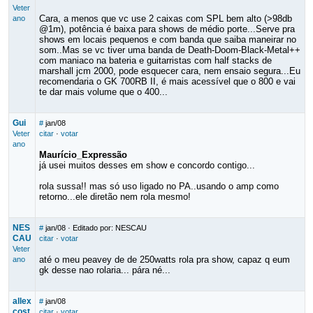
Veter
Cara, a menos que vc use 2 caixas com SPL bem alto (>98db
ano
@1m), potência é baixa para shows de médio porte...Serve pra
shows em locais pequenos e com banda que saiba maneirar no
som..Mas se vc tiver uma banda de Death-Doom-Black-Metal++
com maniaco na bateria e guitarristas com half stacks de
marshall jcm 2000, pode esquecer cara, nem ensaio segura...Eu
recomendaria o GK 700RB II, é mais acessível que o 800 e vai
te dar mais volume que o 400...
Gui
#
jan/08
Veter
citar
·
votar
ano
Maurício_Expressão
já usei muitos desses em show e concordo contigo...
rola sussa!! mas só uso ligado no PA..usando o amp como
retorno...ele diretão nem rola mesmo!
NES
#
jan/08
· Editado por: NESCAU
CAU
citar
·
votar
Veter
até o meu peavey de de 250watts rola pra show, capaz q eum
ano
gk desse nao rolaria... pára né...
allex
#
jan/08
cost
citar
·
votar