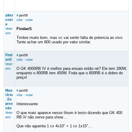
allex
#
jan/08
cost
citar
·
votar
a
FindanS
Veter
ano
Timbre muito bom, mas vc vai sentir falta de potencia ao vivo.
Tente achar um 800 usado por valor similar.
Find
#
jan/08
anS
citar
·
votar
Veter
O GK 4000RB IV é melhor para ensaio então né? Ele tem 280W,
ano
enquanto o 800RB tem 400W. Foda que o 800RB é o dobro do
preço!
Mau
#
jan/08
rício
citar
·
votar
_Ex
pres
Interessante:
são
O que mais aparece nesse fórum é texto dizendo que GK 400
Veter
RB iV não serve para show....
ano
Que não aguenta 1 cx 4x10" + 1 cx 1x15"....