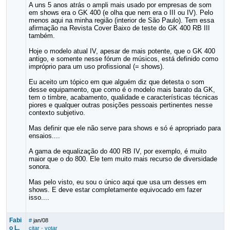
A uns 5 anos atrás o ampli mais usado por empresas de som
em shows era o GK 400 (e olha que nem era o III ou IV). Pelo
menos aqui na minha região (interior de São Paulo). Tem essa
afirmação na Revista Cover Baixo de teste do GK 400 RB III
também.
Hoje o modelo atual IV, apesar de mais potente, que o GK 400
antigo, e somente nesse fórum de músicos, está definido como
impróprio para um uso profissional (= shows).
Eu aceito um tópico em que alguém diz que detesta o som
desse equipamento, que como é o modelo mais barato da GK,
tem o timbre, acabamento, qualidade e características técnicas
piores e qualquer outras posições pessoais pertinentes nesse
contexto subjetivo.
Mas definir que ele não serve para shows e só é apropriado para
ensaios....
A gama de equalização do 400 RB IV, por exemplo, é muito
maior que o do 800. Ele tem muito mais recurso de diversidade
sonora.
Mas pelo visto, eu sou o único aqui que usa um desses em
shows. E deve estar completamente equivocado em fazer
isso....
Fabi
#
jan/08
o L.
citar
·
votar