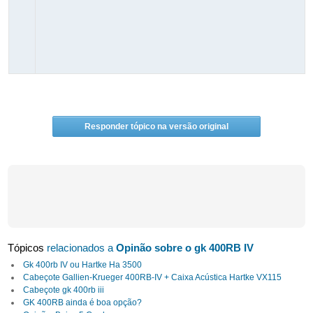
Responder tópico na versão original
Tópicos
relacionados a
Opinão sobre o gk 400RB IV
Gk 400rb IV ou Hartke Ha 3500
Cabeçote Gallien-Krueger 400RB-IV + Caixa Acústica Hartke VX115
Cabeçote gk 400rb iii
GK 400RB ainda é boa opção?