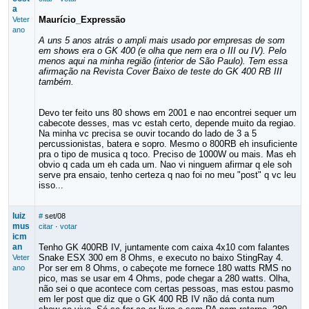
a
Maurício_Expressão
Veter
ano
A uns 5 anos atrás o ampli mais usado por empresas de som
em shows era o GK 400 (e olha que nem era o III ou IV). Pelo
menos aqui na minha região (interior de São Paulo). Tem essa
afirmação na Revista Cover Baixo de teste do GK 400 RB III
também.
Devo ter feito uns 80 shows em 2001 e nao encontrei sequer um
cabecote desses, mas vc estah certo, depende muito da regiao.
Na minha vc precisa se ouvir tocando do lado de 3 a 5
percussionistas, batera e sopro. Mesmo o 800RB eh insuficiente
pra o tipo de musica q toco. Preciso de 1000W ou mais. Mas eh
obvio q cada um eh cada um. Nao vi ninguem afirmar q ele soh
serve pra ensaio, tenho certeza q nao foi no meu "post" q vc leu
isso...
luiz
#
set/08
mus
citar
·
votar
icm
an
Tenho GK 400RB IV, juntamente com caixa 4x10 com falantes
Snake ESX 300 em 8 Ohms, e executo no baixo StingRay 4.
Veter
Por ser em 8 Ohms, o cabeçote me fornece 180 watts RMS no
ano
pico, mas se usar em 4 Ohms, pode chegar a 280 watts. Olha,
não sei o que acontece com certas pessoas, mas estou pasmo
em ler post que diz que o GK 400 RB IV não dá conta num