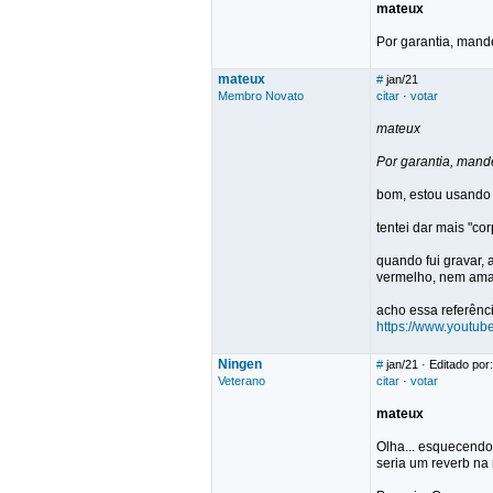
mateux
Por garantia, mand
mateux
#
jan/21
Membro Novato
citar
·
votar
mateux
Por garantia, mand
bom, estou usando 
tentei dar mais "cor
quando fui gravar,
vermelho, nem amar
acho essa referênci
https://www.yout
Ningen
#
jan/21
· Editado por
Veterano
citar
·
votar
mateux
Olha... esquecendo 
seria um reverb na 