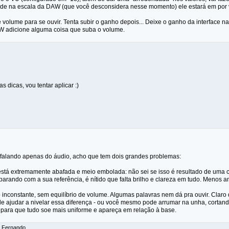
ade na escala da DAW (que você desconsidera nesse momento) ele estará em por v
 volume para se ouvir. Tenta subir o ganho depois... Deixe o ganho da interface 
W adicione alguma coisa que suba o volume.
s dicas, vou tentar aplicar :)
falando apenas do áudio, acho que tem dois grandes problemas:
 está extremamente abafada e meio embolada: não sei se isso é resultado de uma
arando com a sua referência, é nítido que falta brilho e clareza em tudo. Menos 
o inconstante, sem equilíbrio de volume. Algumas palavras nem dá pra ouvir. Claro q
 ajudar a nivelar essa diferença - ou você mesmo pode arrumar na unha, cortand
, para que tudo soe mais uniforme e apareça em relação à base.
: Fernando