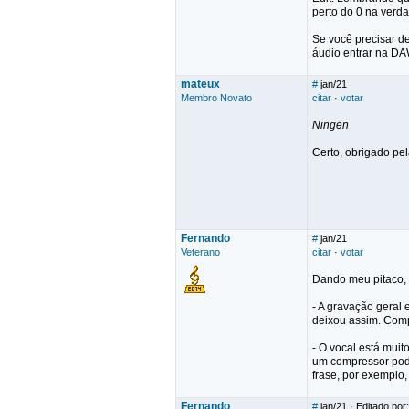
perto do 0 na verd
Se você precisar de
áudio entrar na DA
mateux
#
jan/21
Membro Novato
citar
·
votar
Ningen
Certo, obrigado pela
Fernando
#
jan/21
Veterano
citar
·
votar
Dando meu pitaco, 
- A gravação geral
deixou assim. Comp
- O vocal está muit
um compressor pode
frase, por exemplo
Fernando
#
jan/21
· Editado por