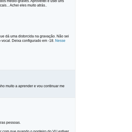
dos médio-graves. Aproveitei e usei uns
is... Achei eles muito atrás..
 que dá uma distorcida na gravação. Não sei
 o vocal. Deixa configurado em -18.
Nesse
nho muito a aprender e vou continuar me
tras pessoas.
er com que quando o ponteiro do VU estiver