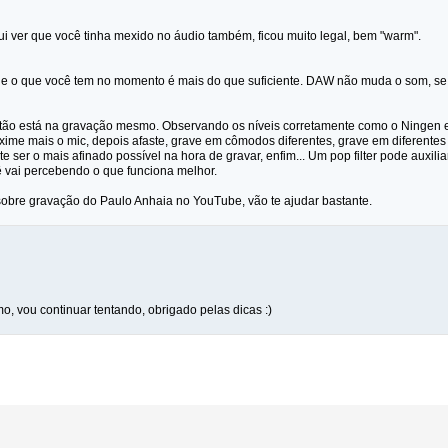
ui ver que você tinha mexido no áudio também, ficou muito legal, bem "warm".
e o que você tem no momento é mais do que suficiente. DAW não muda o som, se 
ão está na gravação mesmo. Observando os níveis corretamente como o Ningen ex
roxime mais o mic, depois afaste, grave em cômodos diferentes, grave em diferentes
te ser o mais afinado possível na hora de gravar, enfim... Um pop filter pode auxil
ê vai percebendo o que funciona melhor.
sobre gravação do Paulo Anhaia no YouTube, vão te ajudar bastante.
, vou continuar tentando, obrigado pelas dicas :)