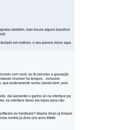
, ajudou também, mas trouxe alguns barulhos
ual).
 o teclado em estéreo, o seu parece mono aqui.
concordo com você, eu tb percebo a gravação
ntando resolver ha tempos... inclusive
do, que praticamente sumiu (ainda bem, pois
pido. daí aumentei o ganho só na interface pq
r, na interface deixo ele baixo para não
 software ou hardware? depois disso já troquei
essa novela já dura uns anos kkkkk