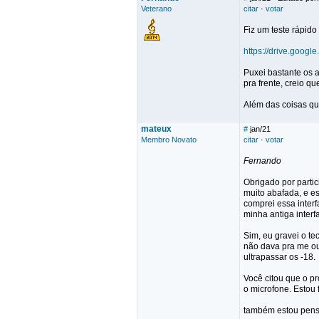
Veterano
citar
·
votar
Fiz um teste rápido
https://drive.goo
Puxei bastante os 
pra frente, creio qu
Além das coisas que
mateux
#
jan/21
Membro Novato
citar
·
votar
Fernando
Obrigado por partic
muito abafada, e es
comprei essa interf
minha antiga interfa
Sim, eu gravei o te
não dava pra me ou
ultrapassar os -18.
Você citou que o pr
o microfone. Estou
também estou pensa