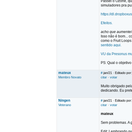
Passei o Ozone, qu
simuladores pra pux
https://dl.dropbo
Efeitos.
acho que aumentei
Isso não é bom... c
como o Fruit Loops 
sentido aqui.
VU da Presonus m
PS: Qual o objetiv
mateux
#
jan/21
· Editado por
Membro Novato
citar
·
votar
Muito obrigado pel
dedicando. Eu pret
Ningen
#
jan/21
· Editado por
Veterano
citar
·
votar
mateux
Sem problemas. A g
Edit: Lembrando qu