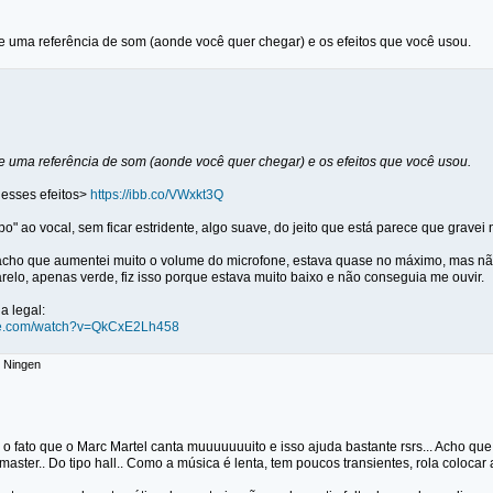
e uma referência de som (aonde você quer chegar) e os efeitos que você usou.
e uma referência de som (aonde você quer chegar) e os efeitos que você usou.
esses efeitos>
https://ibb.co/VWxkt3Q
po" ao vocal, sem ficar estridente, algo suave, do jeito que está parece que gravei n
 acho que aumentei muito o volume do microfone, estava quase no máximo, mas não
elo, apenas verde, fiz isso porque estava muito baixo e não conseguia me ouvir.
a legal:
ube.com/watch?v=QkCxE2Lh458
: Ningen
o fato que o Marc Martel canta muuuuuuuito e isso ajuda bastante rsrs... Acho que 
master.. Do tipo hall.. Como a música é lenta, tem poucos transientes, rola coloca