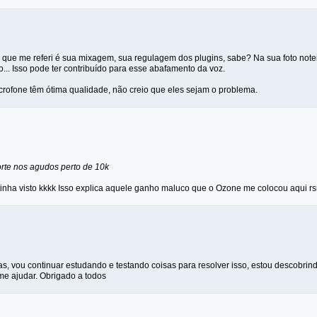
que me referi é sua mixagem, sua regulagem dos plugins, sabe? Na sua foto note
... Isso pode ter contribuído para esse abafamento da voz.
crofone têm ótima qualidade, não creio que eles sejam o problema.
rte nos agudos perto de 10k
tinha visto kkkk Isso explica aquele ganho maluco que o Ozone me colocou aqui rs
as, vou continuar estudando e testando coisas para resolver isso, estou descobr
me ajudar. Obrigado a todos