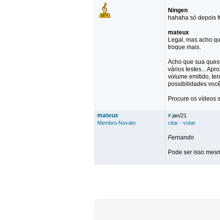
Ningen
hahaha só depois f
mateux
Legal, mas acho qu
troque mais.
Acho que sua quest
vários testes... Ap
volume emitido, ten
possibilidades voc
Procure os vídeos 
mateux
#
jan/21
Membro Novato
citar
·
votar
Fernando
Pode ser isso mesmo