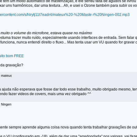
e tem um modo automático de masterização, e ele sentiu falta de agudos se livrou 
ar uns harmônicos, dar uma textura... Ah, e usei o Ozone também para subir os voca
xusercontent.com/s/hlrytj11t7eadr4/mateux%20-%20Maste r%20Ningen-002.mp3
 muito o volume do microfone, estava quase no máximo
ostuma trazer muito ruído, especialmente usando interfaces de entrada. Sem falar
funciona, nunca entendi direito o fluxo... Mas tenta usar um VU quando for gravar
uito bom FREE
o da gravação?
: mateux
a ajuda não esperava que fosse dar todo esse trabalho, muito obrigado mesmo, te
endo fazer videos de covers, mais uma vez obrigado ^^
: Ningen
ente sempre aprende alguma coisa nova quando tenta trabalhar gravações de ou
e o VU (configurado em -18), além de dar uma "arredondada" nos valores, vai faz