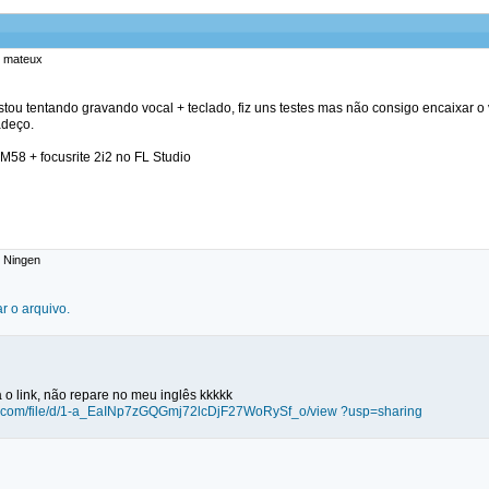
: mateux
stou tentando gravando vocal + teclado, fiz uns testes mas não consigo encaixar 
adeço.
58 + focusrite 2i2 no FL Studio
: Ningen
r o arquivo.
 o link, não repare no meu inglês kkkkk
gle.com/file/d/1-a_EaINp7zGQGmj72lcDjF27WoRySf_o/view ?usp=sharing