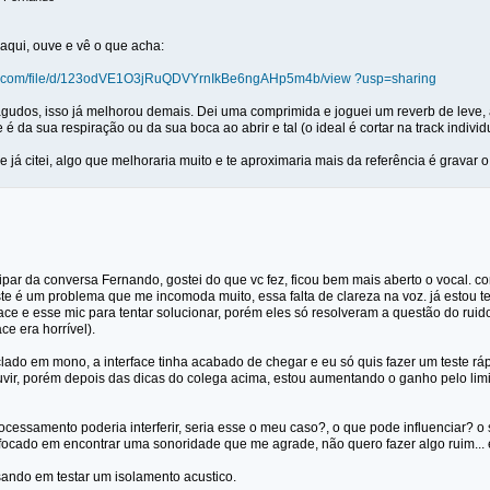
 aqui, ouve e vê o que acha:
gle.com/file/d/123odVE1O3jRuQDVYrnIkBe6ngAHp5m4b/view ?usp=sharing
agudos, isso já melhorou demais. Dei uma comprimida e joguei um reverb de leve
e é da sua respiração ou da sua boca ao abrir e tal (o ideal é cortar na track individ
 já citei, algo que melhoraria muito e te aproximaria mais da referência é gravar
ipar da conversa Fernando, gostei do que vc fez, ficou bem mais aberto o vocal. 
te é um problema que me incomoda muito, essa falta de clareza na voz. já estou te
ace e esse mic para tentar solucionar, porém eles só resolveram a questão do rui
ce era horrível).
clado em mono, a interface tinha acabado de chegar e eu só quis fazer um teste rá
vir, porém depois das dicas do colega acima, estou aumentando o ganho pelo limite
ocessamento poderia interferir, seria esse o meu caso?, o que pode influenciar? o
 focado em encontrar uma sonoridade que me agrade, não quero fazer algo ruim... 
ndo em testar um isolamento acustico.