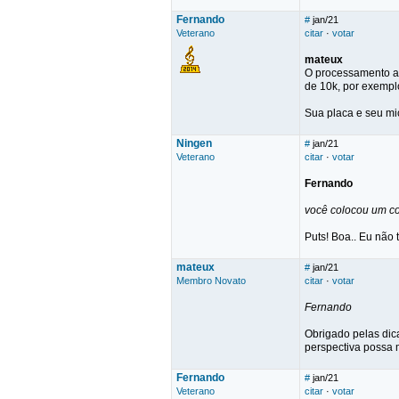
Fernando
#
jan/21
Veterano
citar
·
votar
mateux
O processamento a 
de 10k, por exemplo
Sua placa e seu mi
Ningen
#
jan/21
Veterano
citar
·
votar
Fernando
você colocou um co
Puts! Boa.. Eu não 
mateux
#
jan/21
Membro Novato
citar
·
votar
Fernando
Obrigado pelas dic
perspectiva possa 
Fernando
#
jan/21
Veterano
citar
·
votar