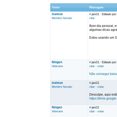
Autor
Mensagem
mateux
#
jan/21
· Editado por
Membro Novato
citar
Bom dia pessoal, e
algumas dicas agr
Estou usando um SM
Ningen
#
jan/21
· Editado por
Veterano
citar
·
votar
Não consegui baixa
mateux
#
jan/21
Membro Novato
citar
·
votar
Desculpe, aqui está
https://drive.goo
Ningen
#
jan/21
Veterano
citar
·
votar