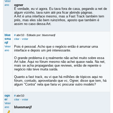
Veter
ogner
ano
É verdade, eu vi agora. Eu tava fora de casa, pegando a net de
algum vizinho, tava ruim até pra ficar abrindo páginas.
A Art é uma interface mesmo, mas a Fast Track também tem
prés, mas eles são bem ruinzinhos, aposto que também é
assim no caso dessa Art.
blue
#
abr/10
· Editado por: bluesmanjf
sma
citar
·
votar
njf
Pois é pessoal. Acho que o negócio então é arrumar uma
Veter
interface e depois um pré interessante.
ano
O grande problema é q realmente não achei muito sobre essa
Art tube. Aqui no fórum mesmo não achei quase nada. Na net,
mais se acha propagandas que reviews, então de repente o
negócio não teve muita saída.
Quanto a fast track, eu vi que há milhões de tópicos aqui no
fórum, contudo, aproveitando que vc, Ogner, disse que tem, há
algum "Contra" nela que faria vc procurar outro modelo?
ogn
#
abr/10
er
citar
·
votar
Veter
bluesmanjf
ano