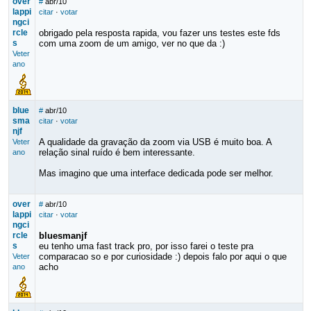
over
#
abr/10
lappi
citar
·
votar
ngci
rcle
obrigado pela resposta rapida, vou fazer uns testes este fds
s
com uma zoom de um amigo, ver no que da :)
Veter
ano
blue
#
abr/10
sma
citar
·
votar
njf
A qualidade da gravação da zoom via USB é muito boa. A
Veter
relação sinal ruído é bem interessante.
ano
Mas imagino que uma interface dedicada pode ser melhor.
over
#
abr/10
lappi
citar
·
votar
ngci
rcle
bluesmanjf
s
eu tenho uma fast track pro, por isso farei o teste pra
comparacao so e por curiosidade :) depois falo por aqui o que
Veter
acho
ano