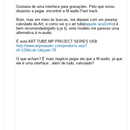
Gostaria de uma interface para gravações. Pelo que estou
disposto a pagar, encontrei a M-audio Fast track.
Bom, mas em meio às buscas, me deparei com um preamp
valvulado da Art, e como sei q o art tube(
aquele azulzinho
) é
bem recomendado(pelo q ja li), este modelo me pareceu uma
alternativa à m-audio.
É este ART TUBE MP PROJECT SERIES USB
http://www.artproaudio.com/products.asp?
id=124&cat=1&type=79
O que acham? É mais negócio pegar ele que a M-audio, já que
ele é uma interface , além de tudo, valvulado?