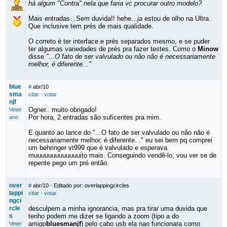
há algum "Contra" nela que faria vc procurar outro modelo?
Mais entradas...Sem duvida!! hehe...ja estou de olho na Ultra.
Que inclusive tem prés de mais qualidade.
O correto é ter interface e prés separados mesmo, e se puder
ter algumas variedades de prés pra fazer testes. Como o
Minow
disse
"...O fato de ser valvulado ou não não é necessariamente
melhor, é diferente..."
blue
#
abr/10
sma
citar
·
votar
njf
Ogner.. muito obrigado!
Veter
Por hora, 2 entradas são suficentes pra mim.
ano
E quanto ao lance do "...O fato de ser valvulado ou não não é
necessariamente melhor, é diferente..." eu sei bem pq comprei
um behringer vt999 que é valvulado e esperava
muuuuuuuuuuuuuito mais. Conseguindo vendê-lo, vou ver se de
repente pego um pré então.
over
#
abr/10
· Editado por: overlappingcircles
lappi
citar
·
votar
ngci
rcle
desculpem a minha ignorancia, mas pra tirar uma duvida que
s
tenho podem me dizer se ligando a zoom (tipo a do
amigo
bluesmanjf
) pelo cabo usb ela nao funcionara como
Veter