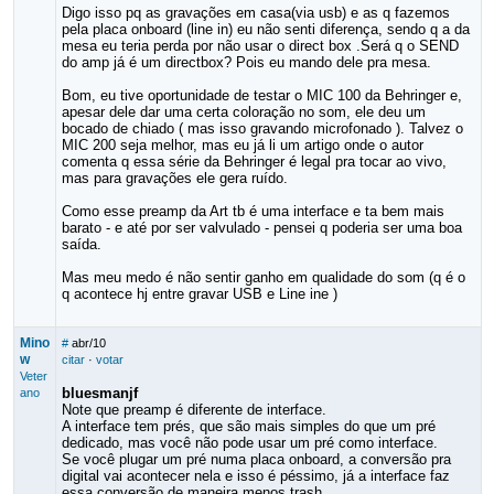
Digo isso pq as gravações em casa(via usb) e as q fazemos
pela placa onboard (line in) eu não senti diferença, sendo q a da
mesa eu teria perda por não usar o direct box .Será q o SEND
do amp já é um directbox? Pois eu mando dele pra mesa.
Bom, eu tive oportunidade de testar o MIC 100 da Behringer e,
apesar dele dar uma certa coloração no som, ele deu um
bocado de chiado ( mas isso gravando microfonado ). Talvez o
MIC 200 seja melhor, mas eu já li um artigo onde o autor
comenta q essa série da Behringer é legal pra tocar ao vivo,
mas para gravações ele gera ruído.
Como esse preamp da Art tb é uma interface e ta bem mais
barato - e até por ser valvulado - pensei q poderia ser uma boa
saída.
Mas meu medo é não sentir ganho em qualidade do som (q é o
q acontece hj entre gravar USB e Line ine )
Mino
#
abr/10
w
citar
·
votar
Veter
bluesmanjf
ano
Note que preamp é diferente de interface.
A interface tem prés, que são mais simples do que um pré
dedicado, mas você não pode usar um pré como interface.
Se você plugar um pré numa placa onboard, a conversão pra
digital vai acontecer nela e isso é péssimo, já a interface faz
essa conversão de maneira menos trash.