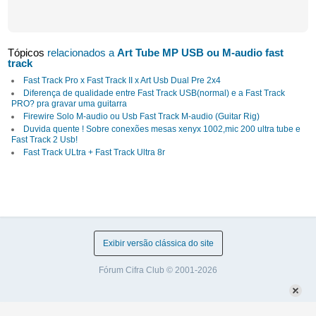
Tópicos
relacionados a
Art Tube MP USB ou M-audio fast
track
Fast Track Pro x Fast Track II x Art Usb Dual Pre 2x4
Diferença de qualidade entre Fast Track USB(normal) e a Fast Track
PRO? pra gravar uma guitarra
Firewire Solo M-audio ou Usb Fast Track M-audio (Guitar Rig)
Duvida quente ! Sobre conexões mesas xenyx 1002,mic 200 ultra tube e
Fast Track 2 Usb!
Fast Track ULtra + Fast Track Ultra 8r
Exibir versão clássica do site
Fórum Cifra Club © 2001-2026