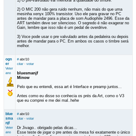
1) O pré-valvulado vai melhorar a qualidade do timbre.
2) O MIC 200 não gera ruido nenhum, não mais do que uma
mesinha xenyx 100% transistor. Uso ele para gravar no PC
antes de mandar para a placa de som Audiophile 2496. Esse da
ART também deve ser silencioso. O segredo é não exagerar no
Gain, lembre que isso não é um pedal de overdrive.
3) Voce pode usar o pre valvulado antes da pedaleira ou depois
antes de mandar para o PC. Em ambos os casos o timbre será
melhor.
ogn
#
abr/10
er
citar
·
votar
Veter
bluesmanjf
ano
Minow
Pelo que eu entendi, essa art é Interface e preamp juntos...
Antes como eu disse so conhecia os prés da Art, como o V3
que eu comprei e me dei mal..hehe
blue
#
abr/10
sma
citar
·
votar
njf
Dr Jivago.. obrigado pelas dicas...
Veter
Esse teste de jogar o pre antes da mesa foi exatamente o único
ano