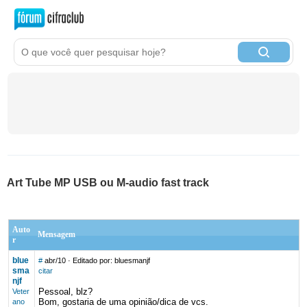
Art Tube MP USB ou M-audio fast track
Auto
Mensagem
r
blue
#
abr/10
· Editado por: bluesmanjf
sma
citar
njf
Pessoal, blz?
Veter
Bom, gostaria de uma opinião/dica de vcs.
ano