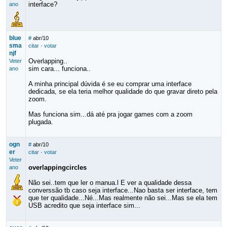
interface?
ano
blue
#
abr/10
sma
citar
·
votar
njf
Overlapping..
Veter
sim cara... funciona..
ano
A minha principal dúvida é se eu comprar uma interface
dedicada, se ela teria melhor qualidade do que gravar direto pela
zoom.
Mas funciona sim...dá até pra jogar games com a zoom
plugada.
ogn
#
abr/10
er
citar
·
votar
Veter
overlappingcircles
ano
Não sei..tem que ler o manua.l E ver a qualidade dessa
converssão tb caso seja interface...Nao basta ser interface, tem
que ter qualidade...Né...Mas realmente não sei...Mas se ela tem
USB acredito que seja interface sim...