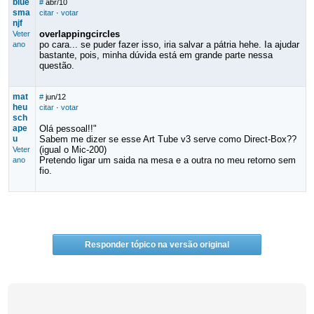
blue
#
abr/10
sma
citar
·
votar
njf
overlappingcircles
Veter
po cara... se puder fazer isso, iria salvar a pátria hehe. Ia ajudar
ano
bastante, pois, minha dúvida está em grande parte nessa
questão.
mat
#
jun/12
heu
citar
·
votar
sch
ape
Olá pessoal!!"
u
Sabem me dizer se esse Art Tube v3 serve como Direct-Box??
(igual o Mic-200)
Veter
Pretendo ligar um saida na mesa e a outra no meu retorno sem
ano
fio.
Responder tópico na versão original