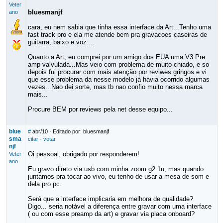
Veter
bluesmanjf
ano
cara, eu nem sabia que tinha essa interface da Art...Tenho uma
fast track pro e ela me atende bem pra gravacoes caseiras de
guitarra, baixo e voz....
Quanto a Art, eu comprei por um amigo dos EUA uma V3 Pre
amp valvulada...Mas veio com problema de muito chiado, e so
depois fui procurar com mais atenção por reviwes gringos e vi
que esse problema da nesse modelo já havia ocorrido algumas
vezes...Nao dei sorte, mas tb nao confio muito nessa marca
mais...
Procure BEM por reviews pela net desse equipo...
blue
#
abr/10
· Editado por: bluesmanjf
sma
citar
·
votar
njf
Oi pessoal, obrigado por responderem!
Veter
ano
Eu gravo direto via usb com minha zoom g2.1u, mas quando
juntamos pra tocar ao vivo, eu tenho de usar a mesa de som e
dela pro pc.
Será que a interface implicaria em melhora de qualidade?
Digo... seria notável a diferença entre gravar com uma interface
( ou com esse preamp da art) e gravar via placa onboard?