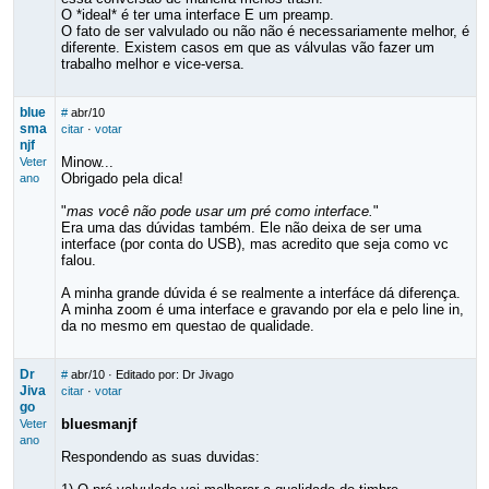
O *ideal* é ter uma interface E um preamp.
O fato de ser valvulado ou não não é necessariamente melhor, é
diferente. Existem casos em que as válvulas vão fazer um
trabalho melhor e vice-versa.
blue
#
abr/10
sma
citar
·
votar
njf
Minow...
Veter
Obrigado pela dica!
ano
"
mas você não pode usar um pré como interface.
"
Era uma das dúvidas também. Ele não deixa de ser uma
interface (por conta do USB), mas acredito que seja como vc
falou.
A minha grande dúvida é se realmente a interfáce dá diferença.
A minha zoom é uma interface e gravando por ela e pelo line in,
da no mesmo em questao de qualidade.
Dr
#
abr/10
· Editado por: Dr Jivago
Jiva
citar
·
votar
go
bluesmanjf
Veter
ano
Respondendo as suas duvidas: