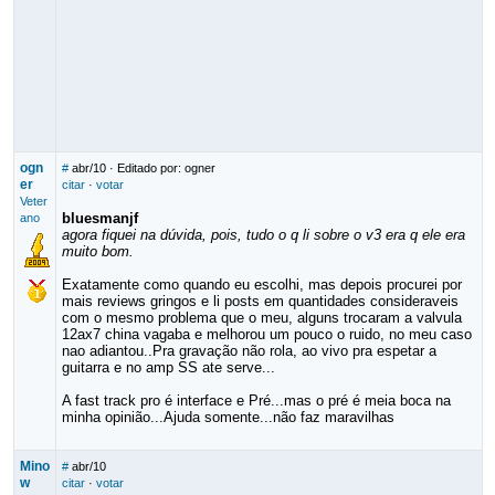
ogn
#
abr/10
· Editado por: ogner
er
citar
·
votar
Veter
bluesmanjf
ano
agora fiquei na dúvida, pois, tudo o q li sobre o v3 era q ele era
muito bom.
Exatamente como quando eu escolhi, mas depois procurei por
mais reviews gringos e li posts em quantidades consideraveis
com o mesmo problema que o meu, alguns trocaram a valvula
12ax7 china vagaba e melhorou um pouco o ruido, no meu caso
nao adiantou..Pra gravação não rola, ao vivo pra espetar a
guitarra e no amp SS ate serve...
A fast track pro é interface e Pré...mas o pré é meia boca na
minha opinião...Ajuda somente...não faz maravilhas
Mino
#
abr/10
w
citar
·
votar