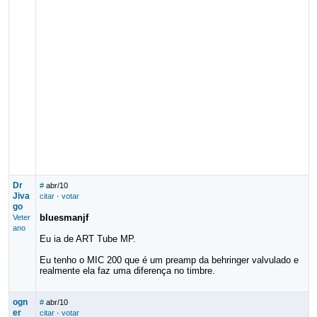
Dr
#
abr/10
Jiva
citar
·
votar
go
bluesmanjf
Veter
ano
Eu ia de ART Tube MP.
Eu tenho o MIC 200 que é um preamp da behringer valvulado e
realmente ela faz uma diferença no timbre.
ogn
#
abr/10
er
citar
·
votar