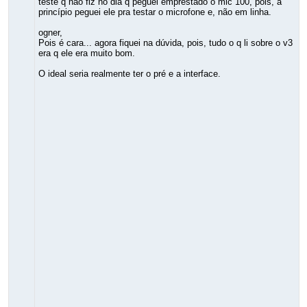
teste q não fiz no dia q peguei emprestado o mic 100, pois, a
princípio peguei ele pra testar o microfone e, não em linha.
ogner,
Pois é cara... agora fiquei na dúvida, pois, tudo o q li sobre o v3
era q ele era muito bom.
O ideal seria realmente ter o pré e a interface.