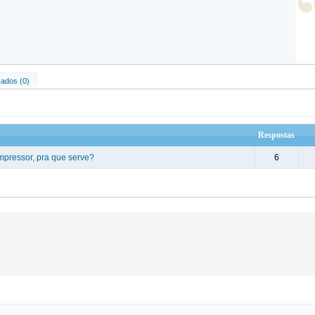
ados (0)
Respostas
pressor, pra que serve?
6