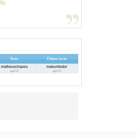
Data
Último envio
matheuschapeu
makumbator
ago/13
ago/13