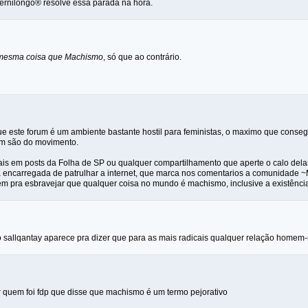
rnilongo® resolve essa parada na hora.
mesma coisa que Machismo
, só que ao contrário.
e este forum é um ambiente bastante hostil para feministas, o maximo que conseg
m são do movimento.
is em posts da Folha de SP ou qualquer compartilhamento que aperte o calo de
ia encarregada de patrulhar a internet, que marca nos comentarios a comunidade 
em pra esbravejar que qualquer coisa no mundo é machismo, inclusive a existênci
 sallqantay aparece pra dizer que para as mais radicais qualquer relação homem
r quem foi fdp que disse que machismo é um termo pejorativo