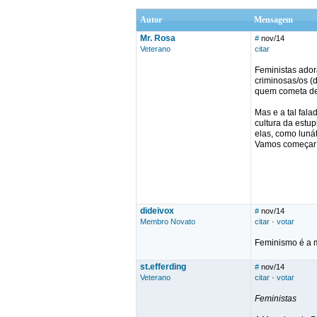
Autor
Mensagem
Mr. Rosa
#
nov/14
Veterano
citar
Feministas adora
criminosas/os (
quem cometa des
Mas e a tal fala
cultura da estu
elas, como luná
Vamos começar a
dideivox
#
nov/14
Membro Novato
citar
·
votar
Feminismo é a 
st.efferding
#
nov/14
Veterano
citar
·
votar
Feministas