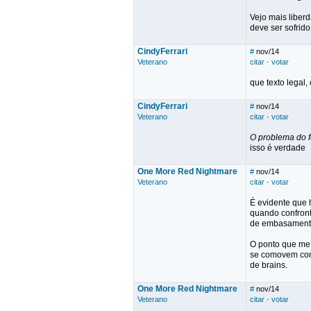
Vejo mais liber
deve ser sofrido
CindyFerrari
#
nov/14
Veterano
citar
·
votar
que texto legal,
CindyFerrari
#
nov/14
Veterano
citar
·
votar
O problema do f
isso é verdade
One More Red Nightmare
#
nov/14
Veterano
citar
·
votar
É evidente que 
quando confront
de embasamento 
O ponto que me 
se comovem com 
de brains.
One More Red Nightmare
#
nov/14
Veterano
citar
·
votar