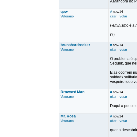
A Manobra do Pe
qew
#
nov/14
Veterano
citar
·
votar
Feminismo é a 
(?)
brunohardrocker
#
nov/14
Veterano
citar
·
votar
O problema é qu
Sedunk, que ne
Elas ocorrem ma
soldadx solitar
vespeiro todo v
Drowned Man
#
nov/14
Veterano
citar
·
votar
Daqui a pouco o
Mr. Rosa
#
nov/14
Veterano
citar
·
votar
queria descobri