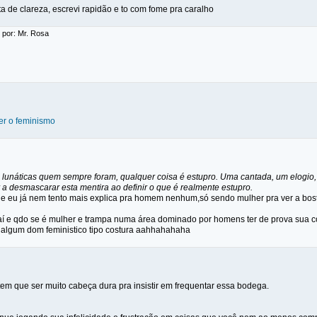
a de clareza, escrevi rapidão e to com fome pra caralho
 por: Mr. Rosa
er o feminismo
 lunáticas quem sempre foram, qualquer coisa é estupro. Uma cantada, um elogio, u
 desmascarar esta mentira ao definir o que é realmente estupro.
que eu já nem tento mais explica pra homem nenhum,só sendo mulher pra ver a bos
í e qdo se é mulher e trampa numa área dominado por homens ter de prova sua co
 algum dom feministico tipo costura aahhahahaha
 tem que ser muito cabeça dura pra insistir em frequentar essa bodega.