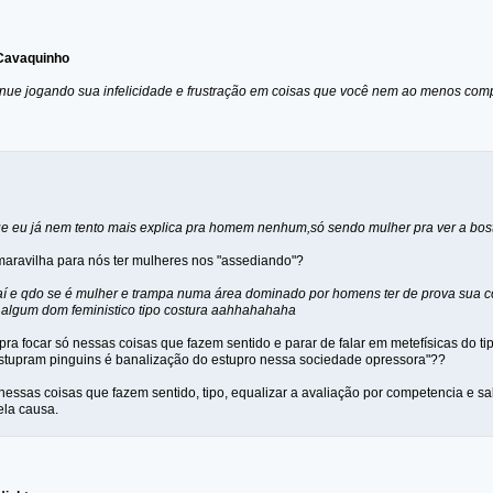
Cavaquinho
inue jogando sua infelicidade e frustração em coisas que você nem ao menos comp
que eu já nem tento mais explica pra homem nenhum,só sendo mulher pra ver a bos
aravilha para nós ter mulheres nos "assediando"?
í e qdo se é mulher e trampa numa área dominado por homens ter de prova sua co
 algum dom feministico tipo costura aahhahahaha
ra focar só nessas coisas que fazem sentido e parar de falar em metefísicas do tip
stupram pinguins é banalização do estupro nessa sociedade opressora"??
 nessas coisas que fazem sentido, tipo, equalizar a avaliação por competencia e s
ela causa.