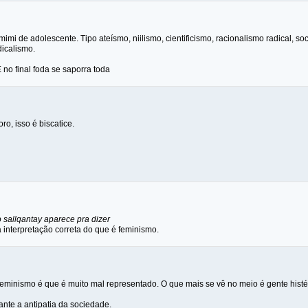
mi de adolescente. Tipo ateísmo, niilismo, cientificismo, racionalismo radical, s
dicalismo.
E no final foda se saporra toda
o, isso é biscatice.
 sallqantay aparece pra dizer
 interpretação correta do que é feminismo.
eminismo é que é muito mal representado. O que mais se vê no meio é gente histé
ante a antipatia da sociedade.