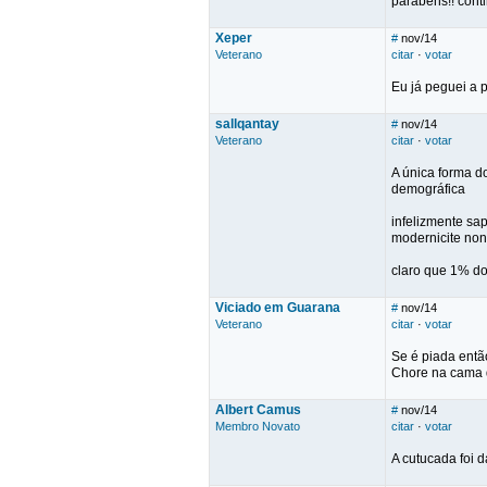
parabéns!! cont
Xeper
#
nov/14
Veterano
citar
·
votar
Eu já peguei a 
sallqantay
#
nov/14
Veterano
citar
·
votar
A única forma d
demográfica
infelizmente sap
modernicite non
claro que 1% do
Viciado em Guarana
#
nov/14
Veterano
citar
·
votar
Se é piada entã
Chore na cama q
Albert Camus
#
nov/14
Membro Novato
citar
·
votar
A cutucada foi 