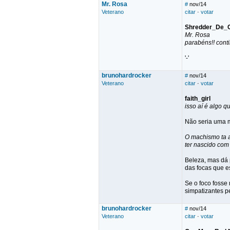
Mr. Rosa
#
nov/14
Veterano
citar
·
votar
Shredder_De_
Mr. Rosa
parabéns!! cont
'-'
brunohardrocker
#
nov/14
Veterano
citar
·
votar
faith_girl
isso aí é algo 
Não seria uma m
O machismo ta a
ter nascido com
Beleza, mas dá p
das focas que e
Se o foco fosse
simpatizantes p
brunohardrocker
#
nov/14
Veterano
citar
·
votar