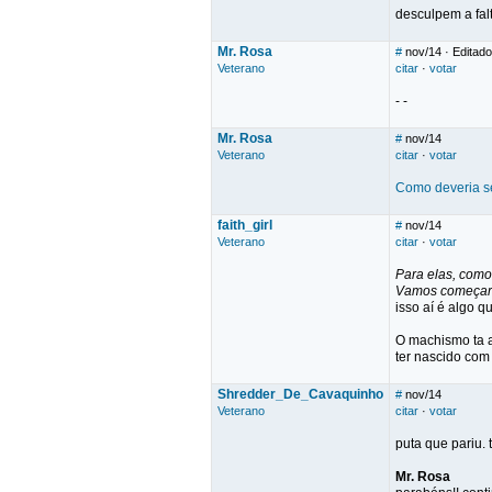
desculpem a falt
Mr. Rosa
#
nov/14
· Editado
Veterano
citar
·
votar
- -
Mr. Rosa
#
nov/14
Veterano
citar
·
votar
Como deveria s
faith_girl
#
nov/14
Veterano
citar
·
votar
Para elas, como
Vamos começar a
isso aí é algo 
O machismo ta a
ter nascido com
Shredder_De_Cavaquinho
#
nov/14
Veterano
citar
·
votar
puta que pariu.
Mr. Rosa