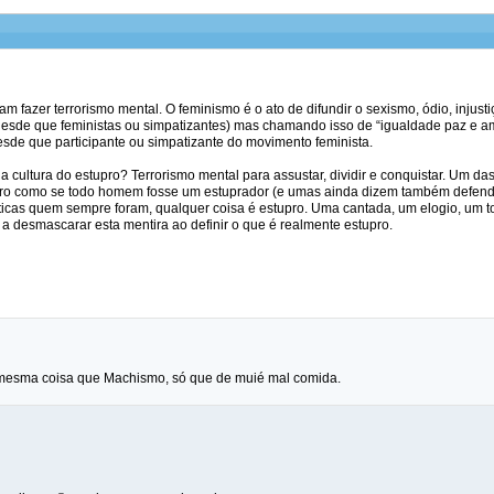
m fazer terrorismo mental. O feminismo é o ato de difundir o sexismo, ódio, injust
desde que feministas ou simpatizantes) mas chamando isso de “igualdade paz e 
de que participante ou simpatizante do movimento feminista.
da cultura do estupro? Terrorismo mental para assustar, dividir e conquistar. Um da
pro como se todo homem fosse um estuprador (e umas ainda dizem também defende
ticas quem sempre foram, qualquer coisa é estupro. Uma cantada, um elogio, um toq
 desmascarar esta mentira ao definir o que é realmente estupro.
mesma coisa que Machismo, só que de muié mal comida.