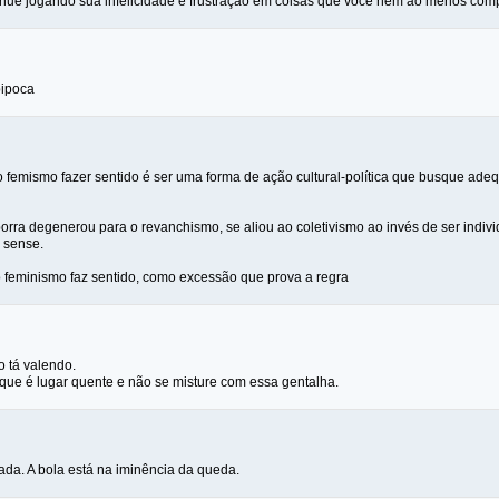
inue jogando sua infelicidade e frustração em coisas que você nem ao menos comp
pipoca
o femismo fazer sentido é ser uma forma de ação cultural-política que busque adequ
orra degenerou para o revanchismo, se aliou ao coletivismo ao invés de ser individ
 sense.
 feminismo faz sentido, como excessão que prova a regra
o tá valendo.
ue é lugar quente e não se misture com essa gentalha.
dada. A bola está na iminência da queda.