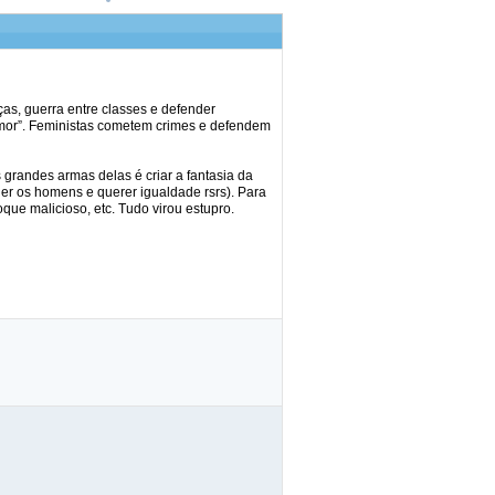
iças, guerra entre classes e defender
amor”. Feministas cometem crimes e defendem
s grandes armas delas é criar a fantasia da
r os homens e querer igualdade rsrs). Para
ue malicioso, etc. Tudo virou estupro.