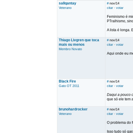
sallqantay
#
nov/14
Veterano
citar
·
votar
Feminismo é mimi
PTralhismo, sin
A lista é longa. 
Thiago Livgren que toca
#
nov/14
mais ou menos
citar
·
votar
Membro Novato
Aqui onde eu mor
Black Fire
#
nov/14
Gato OT 2011
citar
·
votar
Daqui a pouco o
que só ele tem a
brunohardrocker
#
nov/14
Veterano
citar
·
votar
O problema do f
Isso tudo só gar