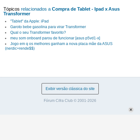
Tópicos
relacionados a
Compra de Tablet - Ipad x Asus
Transformer
"Tablet" da Apple: iPad
Garoto bebe gasolina para virar Transformer
Qual o seu Transformer favorito?
meu som onboard parou de funcionar [asus p5vd1-x]
Jogo em q os melhores ganham a nova placa mãe da ASUS
(nerdic+rende$$)
Exibir versão clássica do site
Fórum Cifra Club © 2001-2026