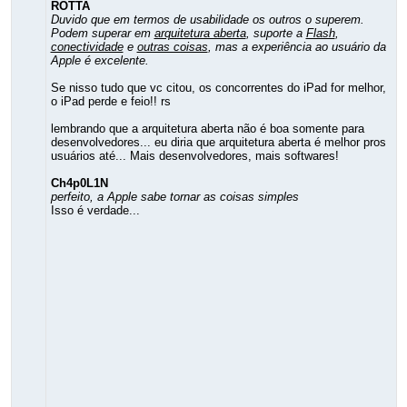
ROTTA
Duvido que em termos de usabilidade os outros o superem.
Podem superar em
arquitetura aberta
, suporte a
Flash
,
conectividade
e
outras coisas
, mas a experiência ao usuário da
Apple é excelente.
Se nisso tudo que vc citou, os concorrentes do iPad for melhor,
o iPad perde e feio!! rs
lembrando que a arquitetura aberta não é boa somente para
desenvolvedores... eu diria que arquitetura aberta é melhor pros
usuários até... Mais desenvolvedores, mais softwares!
Ch4p0L1N
perfeito, a Apple sabe tornar as coisas simples
Isso é verdade...