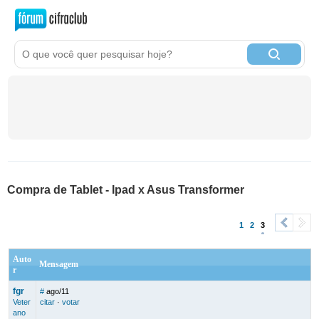
Compra de Tablet - Ipad x Asus Transformer
1
2
3
<
>
Auto
Mensagem
r
fgr
#
ago/11
Veter
citar
·
votar
ano