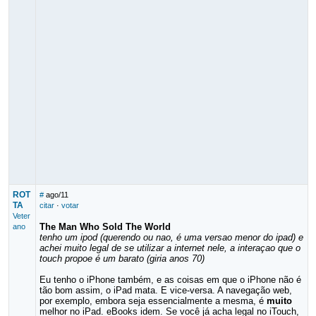
ROT
#
ago/11
TA
citar
·
votar
Veter
The Man Who Sold The World
ano
tenho um ipod (querendo ou nao, é uma versao menor do ipad) e
achei muito legal de se utilizar a internet nele, a interaçao que o
touch propoe é um barato (giria anos 70)
Eu tenho o iPhone também, e as coisas em que o iPhone não é
tão bom assim, o iPad mata. E vice-versa. A navegação web,
por exemplo, embora seja essencialmente a mesma, é
muito
melhor no iPad. eBooks idem. Se você já acha legal no iTouch,