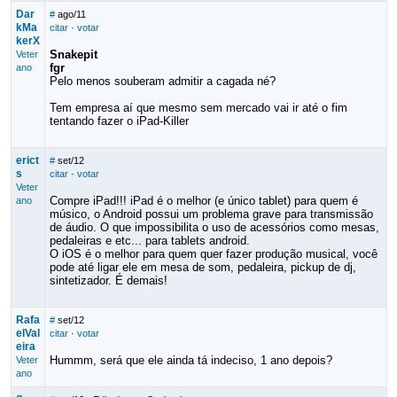
Dar
#
ago/11
kMa
citar
·
votar
kerX
Snakepit
Veter
fgr
ano
Pelo menos souberam admitir a cagada né?
Tem empresa aí que mesmo sem mercado vai ir até o fim
tentando fazer o iPad-Killer
erict
#
set/12
s
citar
·
votar
Veter
Compre iPad!!! iPad é o melhor (e único tablet) para quem é
ano
músico, o Android possui um problema grave para transmissão
de áudio. O que impossibilita o uso de acessórios como mesas,
pedaleiras e etc... para tablets android.
O iOS é o melhor para quem quer fazer produção musical, você
pode até ligar ele em mesa de som, pedaleira, pickup de dj,
sintetizador. É demais!
Rafa
#
set/12
elVal
citar
·
votar
eira
Hummm, será que ele ainda tá indeciso, 1 ano depois?
Veter
ano