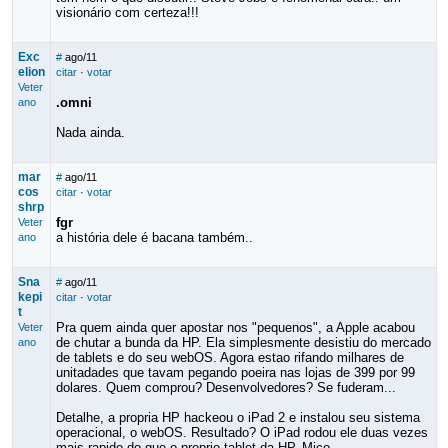
visionário com certeza!!!
Exc
#
ago/11
elion
citar
·
votar
Veter
.omni
ano
Nada ainda.
mar
#
ago/11
cos
citar
·
votar
shrp
fgr
Veter
a história dele é bacana também..
ano
Sna
#
ago/11
kepi
citar
·
votar
t
Pra quem ainda quer apostar nos "pequenos", a Apple acabou
Veter
de chutar a bunda da HP. Ela simplesmente desistiu do mercado
ano
de tablets e do seu webOS. Agora estao rifando milhares de
unitadades que tavam pegando poeira nas lojas de 399 por 99
dolares. Quem comprou? Desenvolvedores? Se fuderam...
Detalhe, a propria HP hackeou o iPad 2 e instalou seu sistema
operacional, o webOS. Resultado? O iPad rodou ele duas vezes
mais rapido do que o proprio tablet da HP. Mico...