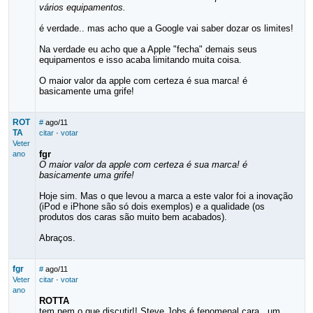
vários equipamentos.
é verdade.. mas acho que a Google vai saber dozar os limites!
Na verdade eu acho que a Apple "fecha" demais seus
equipamentos e isso acaba limitando muita coisa.
O maior valor da apple com certeza é sua marca! é
basicamente uma grife!
ROT
#
ago/11
TA
citar
·
votar
Veter
fgr
ano
O maior valor da apple com certeza é sua marca! é
basicamente uma grife!
Hoje sim. Mas o que levou a marca a este valor foi a inovação
(iPod e iPhone são só dois exemplos) e a qualidade (os
produtos dos caras são muito bem acabados).
Abraços.
fgr
#
ago/11
Veter
citar
·
votar
ano
ROTTA
tem nem o que discutir!! Steve Jobs é fenomenal cara.. um