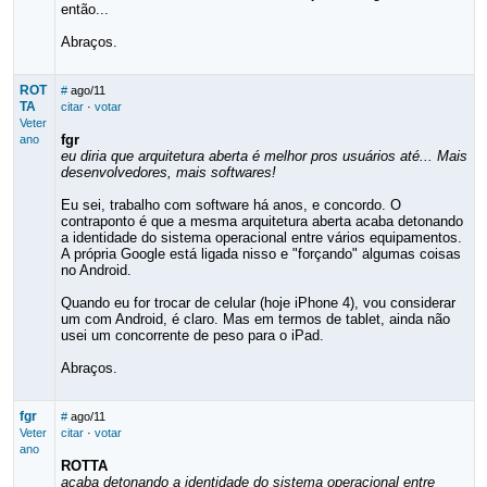
então...
Abraços.
ROT
#
ago/11
TA
citar
·
votar
Veter
fgr
ano
eu diria que arquitetura aberta é melhor pros usuários até... Mais
desenvolvedores, mais softwares!
Eu sei, trabalho com software há anos, e concordo. O
contraponto é que a mesma arquitetura aberta acaba detonando
a identidade do sistema operacional entre vários equipamentos.
A própria Google está ligada nisso e "forçando" algumas coisas
no Android.
Quando eu for trocar de celular (hoje iPhone 4), vou considerar
um com Android, é claro. Mas em termos de tablet, ainda não
usei um concorrente de peso para o iPad.
Abraços.
fgr
#
ago/11
Veter
citar
·
votar
ano
ROTTA
acaba detonando a identidade do sistema operacional entre