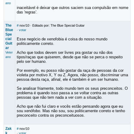
ano
inaceitável é deixar que outros saciem sua compulsão em nome
das 'regras'.
The
#
nov/10
· Editado por: The Blue Special Guitar
Blue
·
votar
Spe
cial
Esse negócio de xenofobia é coisa do nosso mundo
Guit
politicamente correto.
ar
Acho que todos devem ser livres pra gostar ou não dos
Veter
tipos/raças que quiserem, desde que não se perca o respeito
ano
pelo ser humano.
Por exemplo, eu posso não gostar da raça de pessoas da cor
violeta por motivo X, Y ou Z. Agora, não posso, discriminar uma
pessoa desta raça, afinal, ele é também é um ser humano.
Se analisar friamente, todo mundo tem os seus preconceitos. O
problema é quando isso passa a se voltar contra as outras
pessoas que não tem nada a ver com a situação.
Acho que não fui claro e vocês estão pensando agora que eu
sou xenófobo. Mas não sou, sou politicamente correto e tenho
preconceito contra os preconceituosos.
Zak
#
nov/10
k
·
votar