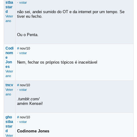
stba
·
votar
star
d
não sei, andei sumido do OT e da internet por um tempo. Se
tiver eu fecho.
Veter
ano
Ou o Penta.
Codi
#
nov/10
nom
·
votar
e
Jon
Nem, fechar os próprios tópicos é inaceitável
es
Veter
ano
tncv
#
nov/10
Veter
·
votar
ano
.tumblr.com/
amém Kensei!
gho
#
nov/10
stba
·
votar
star
d
Codinome Jones
Veter