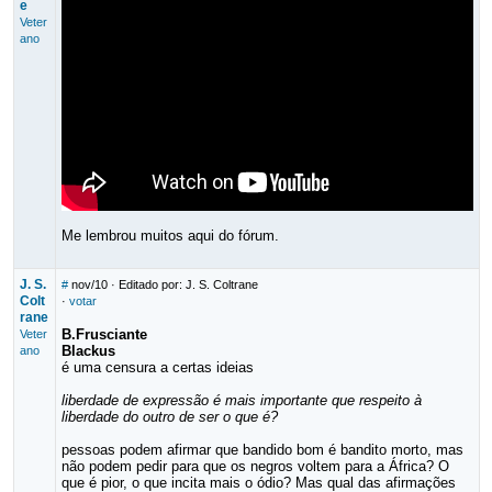
e
Veter
ano
Me lembrou muitos aqui do fórum.
J. S.
#
nov/10
· Editado por: J. S. Coltrane
Colt
·
votar
rane
B.Frusciante
Veter
Blackus
ano
é uma censura a certas ideias
liberdade de expressão é mais importante que respeito à
liberdade do outro de ser o que é?
pessoas podem afirmar que bandido bom é bandito morto, mas
não podem pedir para que os negros voltem para a África? O
que é pior, o que incita mais o ódio? Mas qual das afirmações