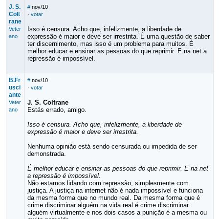
J. S.
#
nov/10
Colt
·
votar
rane
Isso é censura. Acho que, infelizmente, a liberdade de
Veter
expressão é maior e deve ser irrestrita. É uma questão de saber
ano
ter discernimento, mas isso é um problema para muitos. É
melhor educar e ensinar as pessoas do que reprimir. E na net a
repressão é impossível.
B.Fr
#
nov/10
usci
·
votar
ante
J. S. Coltrane
Veter
Estás errado, amigo.
ano
Isso é censura. Acho que, infelizmente, a liberdade de
expressão é maior e deve ser irrestrita.
Nenhuma opinião está sendo censurada ou impedida de ser
demonstrada.
É melhor educar e ensinar as pessoas do que reprimir. E na net
a repressão é impossível.
Não estamos lidando com repressão, simplesmente com
justiça. A justiça na internet não é nada impossível e funciona
da mesma forma que no mundo real. Da mesma forma que é
crime discriminar alguém na vida real é crime discriminar
alguém virtualmente e nos dois casos a punição é a mesma ou