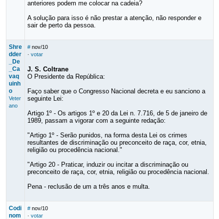
anteriores podem me colocar na cadeia?
A solução para isso é não prestar a atenção, não responder e
sair de perto da pessoa.
Shre
#
nov/10
dder
·
votar
_De
_Ca
J. S. Coltrane
vaq
O Presidente da República:
uinh
o
Faço saber que o Congresso Nacional decreta e eu sanciono a
seguinte Lei:
Veter
ano
Artigo 1º - Os artigos 1º e 20 da Lei n. 7.716, de 5 de janeiro de
1989, passam a vigorar com a seguinte redação:
"Artigo 1º - Serão punidos, na forma desta Lei os crimes
resultantes de discriminação ou preconceito de raça, cor, etnia,
religião ou procedência nacional."
"Artigo 20 - Praticar, induzir ou incitar a discriminação ou
preconceito de raça, cor, etnia, religião ou procedência nacional.
Pena - reclusão de um a três anos e multa.
Codi
#
nov/10
nom
·
votar