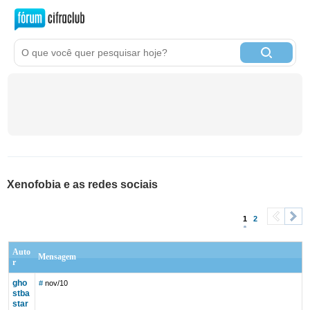
Xenofobia e as redes sociais
1
2
<
>
Auto
Mensagem
r
gho
#
nov/10
stba
star