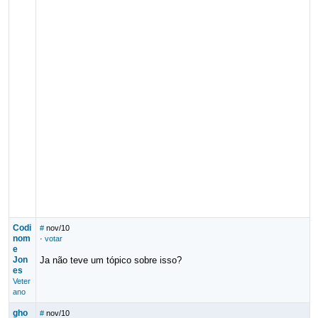
Codi
#
nov/10
nom
·
votar
e
Jon
Ja não teve um tópico sobre isso?
es
Veter
ano
gho
#
nov/10