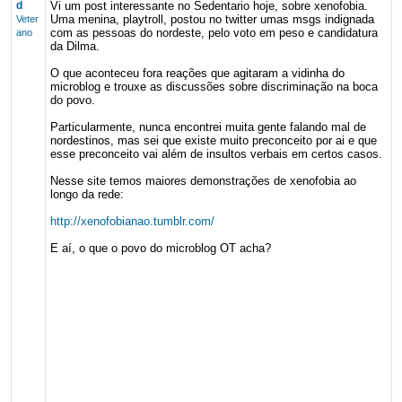
d
Vi um post interessante no Sedentario hoje, sobre xenofobia.
Uma menina, playtroll, postou no twitter umas msgs indignada
Veter
com as pessoas do nordeste, pelo voto em peso e candidatura
ano
da Dilma.
O que aconteceu fora reações que agitaram a vidinha do
microblog e trouxe as discussões sobre discriminação na boca
do povo.
Particularmente, nunca encontrei muita gente falando mal de
nordestinos, mas sei que existe muito preconceito por ai e que
esse preconceito vai além de insultos verbais em certos casos.
Nesse site temos maiores demonstrações de xenofobia ao
longo da rede:
http://xenofobianao.tumblr.com/
E aí, o que o povo do microblog OT acha?