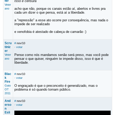
fer
Isso é censura
Veter
acho que não, porque os canais estão aí, abertos e livres pra
ano
cada um dizer o que pensa, está aí a liberdade.
a "repressão" a esse ato ocorre por consequência, mas nada o
impede de ser realizado
e xenofobia é atestado de cabeça de camarão :)
Scru
#
nov/10
tiniz
·
votar
er
Pense como nós mandamos senão será preso, mas você pode
Veter
pensar o que quiser, ninguém te impede disso, isso é que é
ano
liberdade.
Blac
#
nov/10
k
·
votar
Fire
O engraçado é que o preconceito é generalizado, mas o
Gato
problema é só quando tornam público.
OT
2011
And
#
nov/10
erso
·
votar
n
Esli