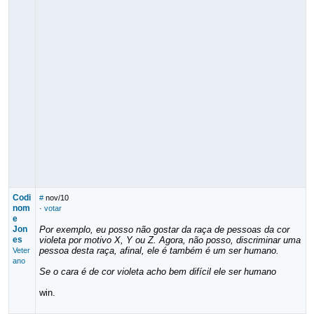
Codi
#
nov/10
nom
·
votar
e
Jon
Por exemplo, eu posso não gostar da raça de pessoas da cor
es
violeta por motivo X, Y ou Z. Agora, não posso, discriminar uma
pessoa desta raça, afinal, ele é também é um ser humano.
Veter
ano
Se o cara é de cor violeta acho bem difícil ele ser humano
win.