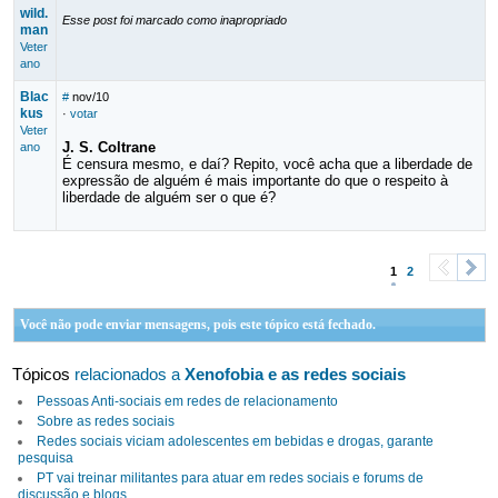
wild.
Esse post foi marcado como inapropriado
man
Veter
ano
Blac
#
nov/10
kus
·
votar
Veter
J. S. Coltrane
ano
É censura mesmo, e daí? Repito, você acha que a liberdade de
expressão de alguém é mais importante do que o respeito à
liberdade de alguém ser o que é?
1
2
<
>
Você não pode enviar mensagens, pois este tópico está fechado.
Tópicos
relacionados a
Xenofobia e as redes sociais
Pessoas Anti-sociais em redes de relacionamento
Sobre as redes sociais
Redes sociais viciam adolescentes em bebidas e drogas, garante
pesquisa
PT vai treinar militantes para atuar em redes sociais e forums de
discussão e blogs