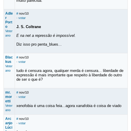
muito parecida.
Adle
#
nov/10
r
·
votar
Port
o
J. S. Coltrane
Veter
E na net a repressão é impossível.
ano
Diz isso pro penta_blues...
Blac
#
nov/10
kus
·
votar
Veter
tudo é censura agora, qualquer merda é censura... liberdade de
ano
expressão é mais importante que respeito à liberdade do outro
de ser o que é?
mr.
#
nov/10
mor
·
votar
etti
xenofobia é uma coisa feia...agora xanafobia é coisa de viado
Veter
ano
Arc
#
nov/10
anjo
·
votar
Lúci