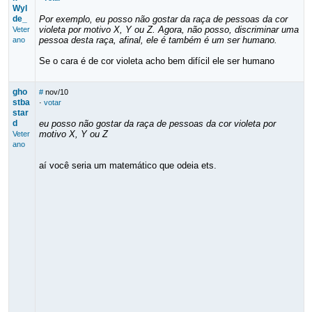
Wyl
de_
Por exemplo, eu posso não gostar da raça de pessoas da cor
violeta por motivo X, Y ou Z. Agora, não posso, discriminar uma
Veter
pessoa desta raça, afinal, ele é também é um ser humano.
ano
Se o cara é de cor violeta acho bem difícil ele ser humano
gho
#
nov/10
stba
·
votar
star
d
eu posso não gostar da raça de pessoas da cor violeta por
motivo X, Y ou Z
Veter
ano
aí você seria um matemático que odeia ets.