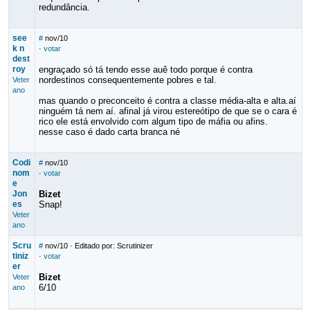
redundância.
see
#
nov/10
k n
·
votar
dest
roy
engraçado só tá tendo esse auê todo porque é contra
nordestinos consequentemente pobres e tal.
Veter
ano
mas quando o preconceito é contra a classe média-alta e alta.aí
ninguém tá nem aí. afinal já virou estereótipo de que se o cara é
rico ele está envolvido com algum tipo de máfia ou afins.
nesse caso é dado carta branca né
Codi
#
nov/10
nom
·
votar
e
Jon
Bizet
es
Snap!
Veter
ano
Scru
#
nov/10
· Editado por: Scrutinizer
tiniz
·
votar
er
Bizet
Veter
6/10
ano