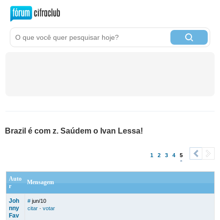
Brazil é com z. Saúdem o Ivan Lessa!
1
2
3
4
5
<
>
Auto
Mensagem
r
Joh
#
jun/10
nny
citar
·
votar
Fav