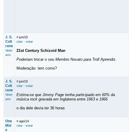
J. S.
#
jun/10
Colt
citar
·
votar
rane
21st Century Schizoid Man
Veter
ano
Poderiam trocar o seu Membro Novato para Troll Aprendiz.
Moderação: tem como?
J. S.
#
jun/10
Colt
citar
·
votar
rane
Estima-se que Jimmy Page tenha participado em 60% da
Veter
música rock gravada em Inglaterra entre 1963 e 1966
ano
o dia dele devia ter 36 horas
One
#
ago/14
Mor
citar
·
votar
e