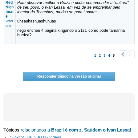
Red
Para observar melhor o Brazil e poder compreender a "cultura"
Nigh
de seu povo, o Ivan Lessa, em vez de se embrenhar pelo
tmar
interior do Tocantins, mudou-se para Londres.
e
uhsauhashuashuhuas
Veter
ano
nego encheu 4 página xingando o 21st, como pode tamanha
burrice?
1
2
3
4
5
<
>
Responder tópico na versão original
Tópicos
relacionados a
Brazil é com z. Saúdem o Ivan Lessa!
Slipknot Live in Brazil - Videos