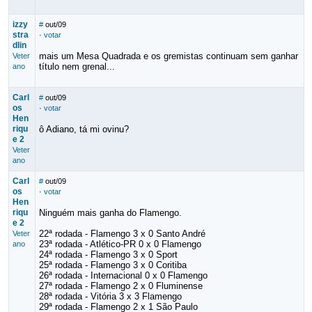
izzy
#
out/09
stra
·
votar
dlin
mais um Mesa Quadrada e os gremistas continuam sem ganhar
Veter
título nem grenal...
ano
Carl
#
out/09
os
·
votar
Hen
riqu
ô Adiano, tá mi ovinu?
e 2
Veter
ano
Carl
#
out/09
os
·
votar
Hen
riqu
Ninguém mais ganha do Flamengo.
e 2
22ª rodada - Flamengo 3 x 0 Santo André
Veter
23ª rodada - Atlético-PR 0 x 0 Flamengo
ano
24ª rodada - Flamengo 3 x 0 Sport
25ª rodada - Flamengo 3 x 0 Coritiba
26ª rodada - Internacional 0 x 0 Flamengo
27ª rodada - Flamengo 2 x 0 Fluminense
28ª rodada - Vitória 3 x 3 Flamengo
29ª rodada - Flamengo 2 x 1 São Paulo