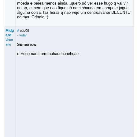
moeda e perea menos ainda...quero só ver esse hugo q vai vir
do sp, espero que nao fique só caminhando em campo e jogue
alguma coisa, faz horas q nao vejo um centroavante DECENTE
no meu Grêmio :(
Midg
#
out/09
ard
·
votar
Veter
Sumerrew
ano
o Hugo nao corre auhauehuaehuae