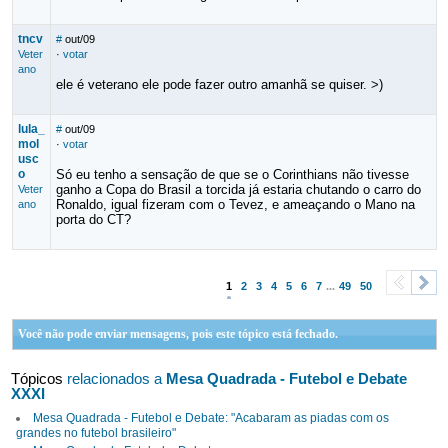
tncv
#
out/09
Veter
·
votar
ano
ele é veterano ele pode fazer outro amanhã se quiser. >)
lula_
#
out/09
mol
·
votar
usc
o
Só eu tenho a sensação de que se o Corinthians não tivesse
ganho a Copa do Brasil a torcida já estaria chutando o carro do
Veter
Ronaldo, igual fizeram com o Tevez, e ameaçando o Mano na
ano
porta do CT?
1
2
3
4
5
6
7
...
49
50
<
>
Você não pode enviar mensagens, pois este tópico está fechado.
Tópicos
relacionados a
Mesa Quadrada - Futebol e Debate
XXXI
Mesa Quadrada - Futebol e Debate: "Acabaram as piadas com os
grandes no futebol brasileiro"