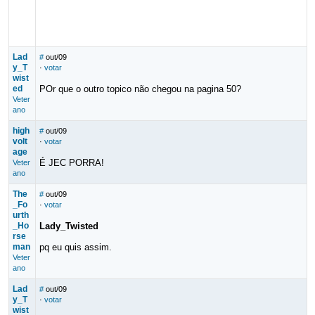
Lad
#
out/09
y_T
·
votar
wist
ed
POr que o outro topico não chegou na pagina 50?
Veter
ano
high
#
out/09
volt
·
votar
age
É JEC PORRA!
Veter
ano
The
#
out/09
_Fo
·
votar
urth
_Ho
Lady_Twisted
rse
man
pq eu quis assim.
Veter
ano
Lad
#
out/09
y_T
·
votar
wist