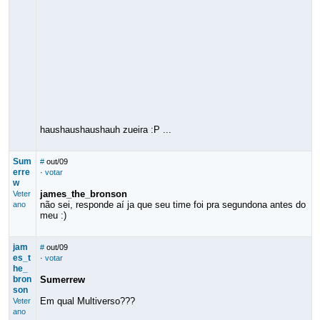
haushaushaushauh zueira :P ...
Sum
#
out/09
erre
·
votar
w
james_the_bronson
Veter
não sei, responde aí ja que seu time foi pra segundona antes do
ano
meu :)
jam
#
out/09
es_t
·
votar
he_
bron
Sumerrew
son
Em qual Multiverso???
Veter
ano