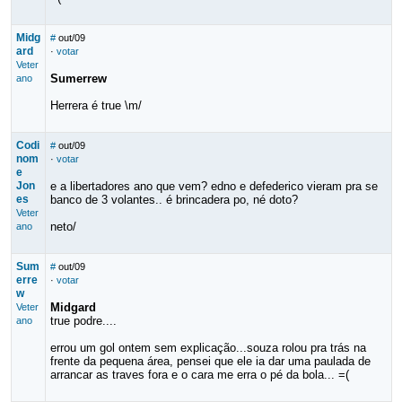
Midg
#
out/09
ard
·
votar
Veter
Sumerrew
ano
Herrera é true \m/
Codi
#
out/09
nom
·
votar
e
Jon
e a libertadores ano que vem? edno e defederico vieram pra se
es
banco de 3 volantes.. é brincadera po, né doto?
Veter
neto/
ano
Sum
#
out/09
erre
·
votar
w
Midgard
Veter
true podre....
ano
errou um gol ontem sem explicação...souza rolou pra trás na
frente da pequena área, pensei que ele ia dar uma paulada de
arrancar as traves fora e o cara me erra o pé da bola... =(