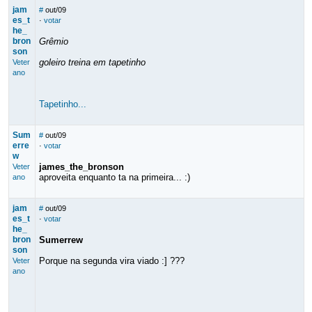
jam
#
out/09
es_t
·
votar
he_
bron
Grêmio
son
goleiro treina em tapetinho
Veter
ano
Tapetinho...
Sum
#
out/09
erre
·
votar
w
james_the_bronson
Veter
aproveita enquanto ta na primeira... :)
ano
jam
#
out/09
es_t
·
votar
he_
bron
Sumerrew
son
Porque na segunda vira viado :] ???
Veter
ano