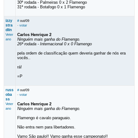
30ª rodada - Palmeiras 0 x 2 Flamengo
31ª rodada - Botafogo 0 x 1 Flamengo
izzy
#
out/09
stra
·
votar
dlin
Carlos Henrique 2
Veter
Ninguém mais ganha do Flamengo.
ano
26ª rodada - Internacional 0 x 0 Flamengo
pela ordem de classificação quem deveria ganhar de nós era
vocês..
rá!
=P
russ
#
out/09
oba
·
votar
ss
Carlos Henrique 2
Veter
Ninguém mais ganha do Flamengo.
ano
Flamengo é cavalo paraguaio.
Não entra nem para libertadores.
Vamo São paulo!! Vamo ganha esse campeonato!!