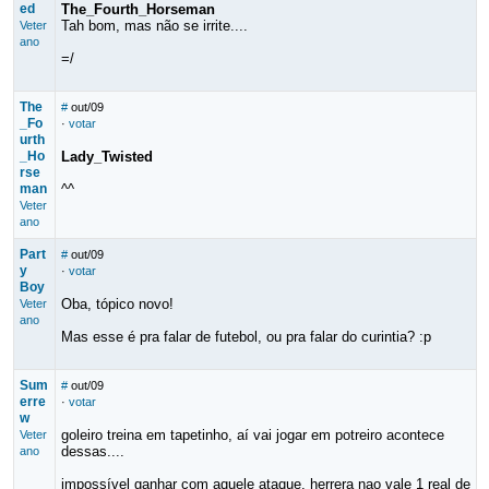
ed
The_Fourth_Horseman
Tah bom, mas não se irrite....
Veter
ano
=/
The
#
out/09
_Fo
·
votar
urth
_Ho
Lady_Twisted
rse
man
^^
Veter
ano
Part
#
out/09
y
·
votar
Boy
Oba, tópico novo!
Veter
ano
Mas esse é pra falar de futebol, ou pra falar do curintia? :p
Sum
#
out/09
erre
·
votar
w
goleiro treina em tapetinho, aí vai jogar em potreiro acontece
Veter
dessas....
ano
impossível ganhar com aquele ataque, herrera nao vale 1 real de