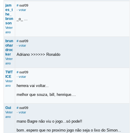
jam
#
out/09
es_t
·
votar
he_
bron
_o_ ...
son
Veter
ano
brun
#
out/09
ohar
·
votar
droc
ker
Adriano >>>>>> Ronaldo
Veter
ano
TWT
#
out/09
ICE
·
votar
Veter
herrera vai voltar...
ano
melhor que souza, bill, henrique....
Gui
#
out/09
Veter
·
votar
ano
mano Bagre não viu o jogo...só pode!!
bom..espero que no proximo jogo não seja o lixo do Simon...