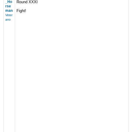
_Ho
Round XXXI
rse
man
Fight!
Veter
ano