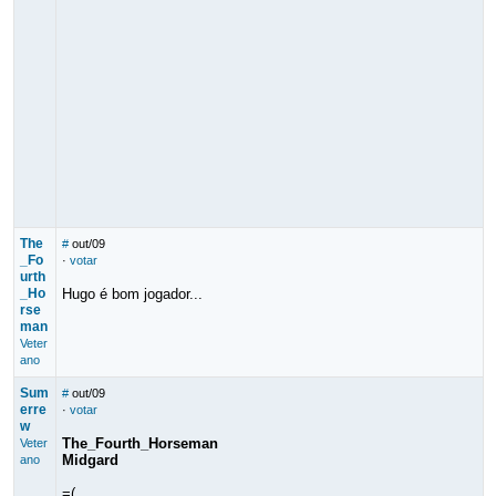
The
#
out/09
_Fo
·
votar
urth
_Ho
Hugo é bom jogador...
rse
man
Veter
ano
Sum
#
out/09
erre
·
votar
w
The_Fourth_Horseman
Veter
Midgard
ano
=(