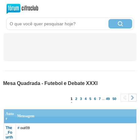
Mesa Quadrada - Futebol e Debate XXXI
1
2
3
4
5
6
7
...
49
50
<
>
Auto
Mensagem
r
The
#
out/09
_Fo
urth