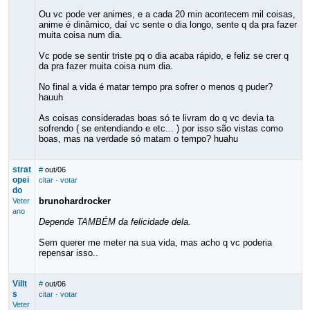
Ou vc pode ver animes, e a cada 20 min acontecem mil coisas,
anime é dinâmico, daí vc sente o dia longo, sente q da pra fazer
muita coisa num dia.
Vc pode se sentir triste pq o dia acaba rápido, e feliz se crer q
da pra fazer muita coisa num dia.
No final a vida é matar tempo pra sofrer o menos q puder?
hauuh
As coisas consideradas boas só te livram do q vc devia ta
sofrendo ( se entendiando e etc... ) por isso são vistas como
boas, mas na verdade só matam o tempo? huahu
strat
#
out/06
opei
citar
·
votar
do
brunohardrocker
Veter
ano
Depende TAMBÉM da felicidade dela.
Sem querer me meter na sua vida, mas acho q vc poderia
repensar isso..
Villt
#
out/06
s
citar
·
votar
Veter