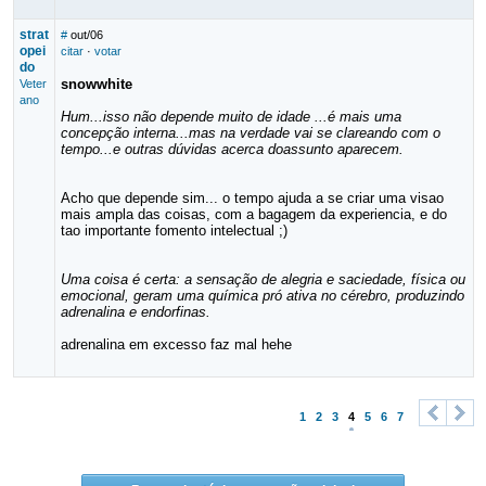
strat
#
out/06
opei
citar
·
votar
do
snowwhite
Veter
ano
Hum...isso não depende muito de idade ...é mais uma
concepção interna...mas na verdade vai se clareando com o
tempo...e outras dúvidas acerca doassunto aparecem.
Acho que depende sim... o tempo ajuda a se criar uma visao
mais ampla das coisas, com a bagagem da experiencia, e do
tao importante fomento intelectual ;)
Uma coisa é certa: a sensação de alegria e saciedade, física ou
emocional, geram uma química pró ativa no cérebro, produzindo
adrenalina e endorfinas.
adrenalina em excesso faz mal hehe
1
2
3
4
5
6
7
<
>