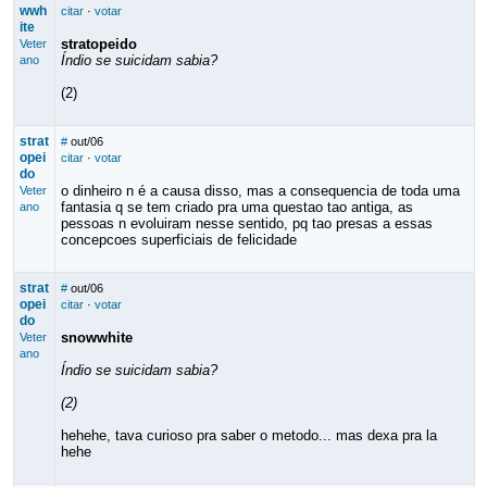
wwh
citar
·
votar
ite
stratopeido
Veter
Índio se suicidam sabia?
ano
(2)
strat
#
out/06
opei
citar
·
votar
do
o dinheiro n é a causa disso, mas a consequencia de toda uma
Veter
fantasia q se tem criado pra uma questao tao antiga, as
ano
pessoas n evoluiram nesse sentido, pq tao presas a essas
concepcoes superficiais de felicidade
strat
#
out/06
opei
citar
·
votar
do
snowwhite
Veter
ano
Índio se suicidam sabia?
(2)
hehehe, tava curioso pra saber o metodo... mas dexa pra la
hehe