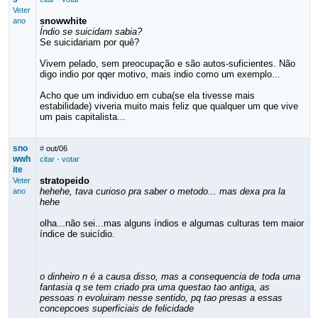
Veter
snowwhite
ano
Índio se suicidam sabia?
Se suicidariam por quê?
Vivem pelado, sem preocupação e são autos-suficientes. Não
digo indio por qqer motivo, mais indio como um exemplo...
Acho que um individuo em cuba(se ela tivesse mais
estabilidade) viveria muito mais feliz que qualquer um que vive
um pais capitalista...
sno
#
out/06
wwh
citar
·
votar
ite
stratopeido
Veter
hehehe, tava curioso pra saber o metodo... mas dexa pra la
ano
hehe
olha...não sei...mas alguns índios e algumas culturas tem maior
índice de suicídio.
o dinheiro n é a causa disso, mas a consequencia de toda uma
fantasia q se tem criado pra uma questao tao antiga, as
pessoas n evoluiram nesse sentido, pq tao presas a essas
concepcoes superficiais de felicidade