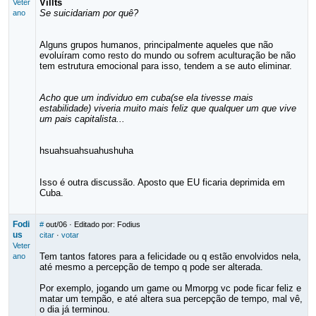
Villts
Veter
Se suicidariam por quê?
ano
Alguns grupos humanos, principalmente aqueles que não
evoluíram como resto do mundo ou sofrem aculturação be não
tem estrutura emocional para isso, tendem a se auto eliminar.
Acho que um individuo em cuba(se ela tivesse mais
estabilidade) viveria muito mais feliz que qualquer um que vive
um pais capitalista...
hsuahsuahsuahushuha
Isso é outra discussão. Aposto que EU ficaria deprimida em
Cuba.
Fodi
#
out/06
· Editado por: Fodius
us
citar
·
votar
Veter
Tem tantos fatores para a felicidade ou q estão envolvidos nela,
ano
até mesmo a percepção de tempo q pode ser alterada.
Por exemplo, jogando um game ou Mmorpg vc pode ficar feliz e
matar um tempão, e até altera sua percepção de tempo, mal vê,
o dia já terminou.