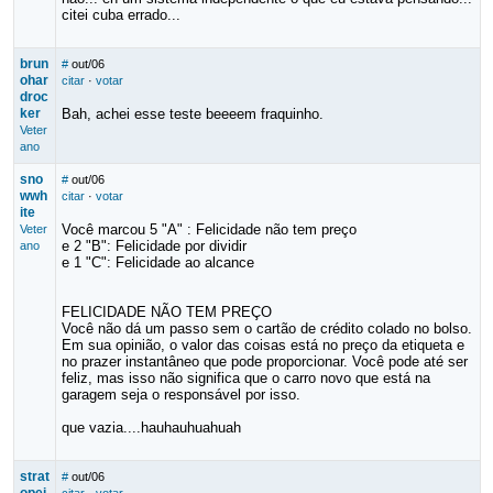
citei cuba errado...
brun
#
out/06
ohar
citar
·
votar
droc
ker
Bah, achei esse teste beeeem fraquinho.
Veter
ano
sno
#
out/06
wwh
citar
·
votar
ite
Você marcou 5 "A" : Felicidade não tem preço
Veter
e 2 "B": Felicidade por dividir
ano
e 1 "C": Felicidade ao alcance
FELICIDADE NÃO TEM PREÇO
Você não dá um passo sem o cartão de crédito colado no bolso.
Em sua opinião, o valor das coisas está no preço da etiqueta e
no prazer instantâneo que pode proporcionar. Você pode até ser
feliz, mas isso não significa que o carro novo que está na
garagem seja o responsável por isso.
que vazia....hauhauhuahuah
strat
#
out/06