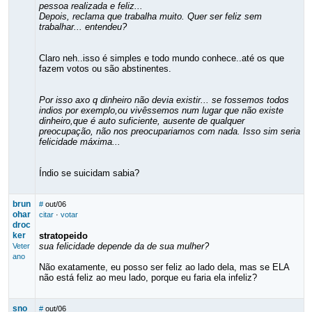
pessoa realizada e feliz...
Depois, reclama que trabalha muito. Quer ser feliz sem
trabalhar... entendeu?
Claro neh..isso é simples e todo mundo conhece..até os que
fazem votos ou são abstinentes.
Por isso axo q dinheiro não devia existir... se fossemos todos
indios por exemplo,ou vivêssemos num lugar que não existe
dinheiro,que é auto suficiente, ausente de qualquer
preocupação, não nos preocupariamos com nada. Isso sim seria
felicidade máxima...
Índio se suicidam sabia?
brun
#
out/06
ohar
citar
·
votar
droc
ker
stratopeido
sua felicidade depende da de sua mulher?
Veter
ano
Não exatamente, eu posso ser feliz ao lado dela, mas se ELA
não está feliz ao meu lado, porque eu faria ela infeliz?
sno
#
out/06