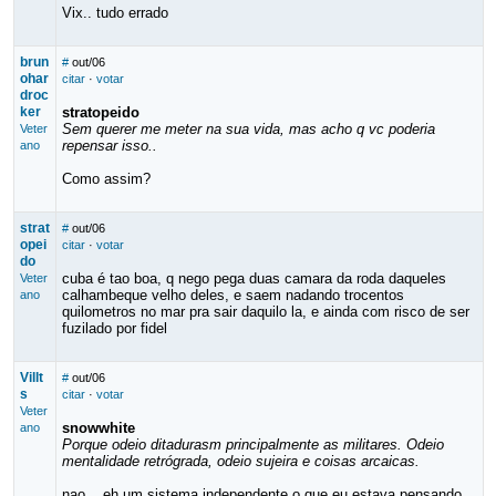
Vix.. tudo errado
brun
#
out/06
ohar
citar
·
votar
droc
ker
stratopeido
Sem querer me meter na sua vida, mas acho q vc poderia
Veter
repensar isso..
ano
Como assim?
strat
#
out/06
opei
citar
·
votar
do
cuba é tao boa, q nego pega duas camara da roda daqueles
Veter
calhambeque velho deles, e saem nadando trocentos
ano
quilometros no mar pra sair daquilo la, e ainda com risco de ser
fuzilado por fidel
Villt
#
out/06
s
citar
·
votar
Veter
snowwhite
ano
Porque odeio ditadurasm principalmente as militares. Odeio
mentalidade retrógrada, odeio sujeira e coisas arcaicas.
nao... eh um sistema independente o que eu estava pensando...