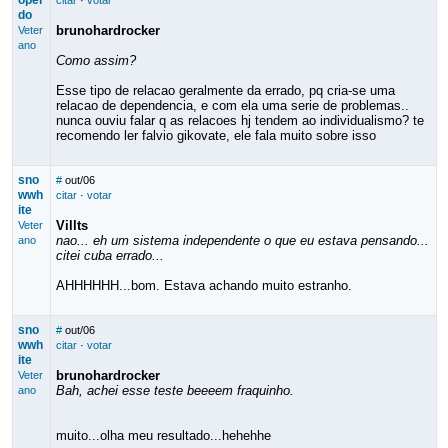
opei
citar
·
votar
do
brunohardrocker
Veter
ano
Como assim?
Esse tipo de relacao geralmente da errado, pq cria-se uma
relacao de dependencia, e com ela uma serie de problemas..
nunca ouviu falar q as relacoes hj tendem ao individualismo? te
recomendo ler falvio gikovate, ele fala muito sobre isso
sno
#
out/06
wwh
citar
·
votar
ite
Villts
Veter
nao... eh um sistema independente o que eu estava pensando...
ano
citei cuba errado...
AHHHHHH...bom. Estava achando muito estranho.
sno
#
out/06
wwh
citar
·
votar
ite
brunohardrocker
Veter
Bah, achei esse teste beeeem fraquinho.
ano
muito...olha meu resultado...hehehhe