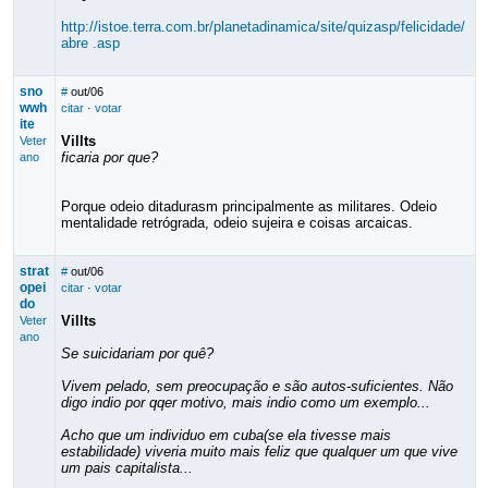
http://istoe.terra.com.br/planetadinamica/site/quizasp/felicidade/
abre .asp
sno
#
out/06
wwh
citar
·
votar
ite
Villts
Veter
ficaria por que?
ano
Porque odeio ditadurasm principalmente as militares. Odeio
mentalidade retrógrada, odeio sujeira e coisas arcaicas.
strat
#
out/06
opei
citar
·
votar
do
Villts
Veter
ano
Se suicidariam por quê?
Vivem pelado, sem preocupação e são autos-suficientes. Não
digo indio por qqer motivo, mais indio como um exemplo...
Acho que um individuo em cuba(se ela tivesse mais
estabilidade) viveria muito mais feliz que qualquer um que vive
um pais capitalista...