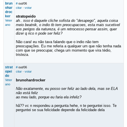
brun
#
out/06
ohar
citar
·
votar
droc
ker
stratopeido
ah.. isso é daquele cliche sofista do "desapego", aquela coisa
Veter
meio beatnik, o indio tb tem preocupacoes, esta mais sucetivel
ano
aos perigos da natureza, é um retrocesso pensar assim, quer
dizer q rico n pode ser feliz?
Não cara! eu não tava falando que o indio não tem
preocupações. Eu me referia a qualquer um que não tenha nada
com que se preocupar, chega um momento que vira tédio,
tristeza.
strat
#
out/06
opei
citar
·
votar
do
brunohardrocker
Veter
ano
Não exatamente, eu posso ser feliz ao lado dela, mas se ELA
não está feliz
ao meu lado, porque eu faria ela infeliz?
hã?? vc n respondeu a pergunta hehe, n te perguntei isso. Te
perguntei se sua felicidade depende da felicidade dela