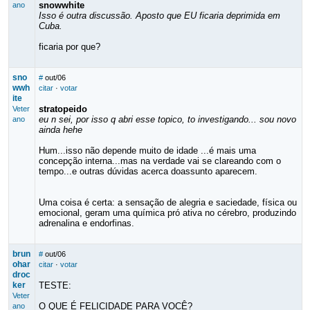
snowwhite
ano
Isso é outra discussão. Aposto que EU ficaria deprimida em
Cuba.
ficaria por que?
sno
#
out/06
wwh
citar
·
votar
ite
stratopeido
Veter
eu n sei, por isso q abri esse topico, to investigando... sou novo
ano
ainda hehe
Hum...isso não depende muito de idade ...é mais uma
concepção interna...mas na verdade vai se clareando com o
tempo...e outras dúvidas acerca doassunto aparecem.
Uma coisa é certa: a sensação de alegria e saciedade, física ou
emocional, geram uma química pró ativa no cérebro, produzindo
adrenalina e endorfinas.
brun
#
out/06
ohar
citar
·
votar
droc
ker
TESTE:
Veter
O QUE É FELICIDADE PARA VOCÊ?
ano