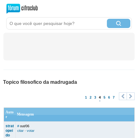
Topico filosofico da madrugada
1
2
3
4
5
6
7
<
>
Auto
Mensagem
r
strat
#
out/06
opei
citar
·
votar
do