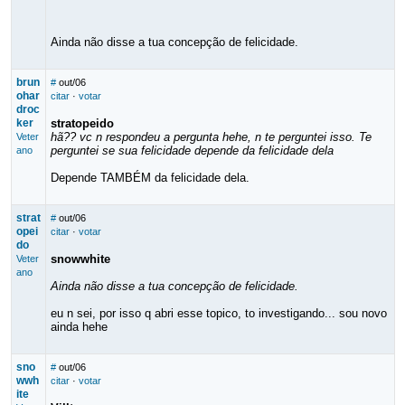
Ainda não disse a tua concepção de felicidade.
brun
#
out/06
ohar
citar
·
votar
droc
ker
stratopeido
hã?? vc n respondeu a pergunta hehe, n te perguntei isso. Te
Veter
perguntei se sua felicidade depende da felicidade dela
ano
Depende TAMBÉM da felicidade dela.
strat
#
out/06
opei
citar
·
votar
do
snowwhite
Veter
ano
Ainda não disse a tua concepção de felicidade.
eu n sei, por isso q abri esse topico, to investigando... sou novo
ainda hehe
sno
#
out/06
wwh
citar
·
votar
ite