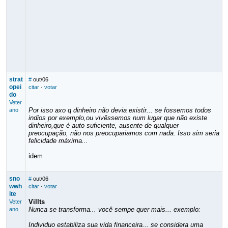
strat
#
out/06
opei
citar
·
votar
do
Veter
Por isso axo q dinheiro não devia existir... se fossemos todos
ano
indios por exemplo,ou vivêssemos num lugar que não existe
dinheiro,que é auto suficiente, ausente de qualquer
preocupação, não nos preocupariamos com nada. Isso sim seria
felicidade máxima...
idem
sno
#
out/06
wwh
citar
·
votar
ite
Villts
Veter
Nunca se transforma... você sempe quer mais... exemplo:
ano
Individuo estabiliza sua vida financeira... se considera uma