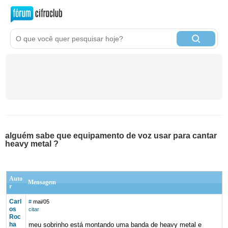
alguém sabe que equipamento de voz usar para cantar
heavy metal ?
Auto
Mensagem
r
Carl
#
mai/05
os
citar
Roc
ha
meu sobrinho está montando uma banda de heavy metal e