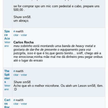
se for comprar spo um mic com pedestal e cabo, prepare uns
500,00 .
Shure sm58.
um abraço.
Spa
#
mai/05
ce
citar
·
votar
Ace
Carlos Rocha
Veter
meu sobrinho está montando uma banda de heavy metal e
ano
gostaria de dar-lhe de presente o equipamento para voz
putzgrila, isso é que é tio,que gesto bonito... sniff, chego até a
me emocionar,minha mãe mal me dá dinheiro preu pegar onibus
até o lugar do ensaio
The
#
mai/05
Spli
citar
·
votar
nter
s
Shure sm58.
Acho que eh o melhor microfone. Ou ateh um Leson sm58, tbm.
Veter
:D
ano
Carl
#
mai/05
os
citar
·
votar
Roc