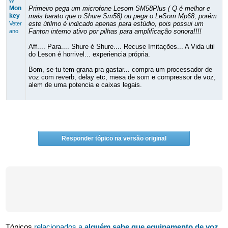
w
Mon
Primeiro pega um microfone Lesom SM58Plus ( Q é melhor e
key
mais barato que o Shure Sm58) ou pega o LeSom Mp68, porém
este útilmo é indicado apenas para estúdio, pois possui um
Veter
Fanton interno ativo por pilhas para amplificação sonora!!!!
ano
Aff.... Para.... Shure é Shure.... Recuse Imitações... A Vida util
do Leson é horrivel... experiencia própria.
Bom, se tu tem grana pra gastar... compra um processador de
voz com reverb, delay etc, mesa de som e compressor de voz,
alem de uma potencia e caixas legais.
Responder tópico na versão original
Tópicos
relacionados a
alguém sabe que equipamento de voz