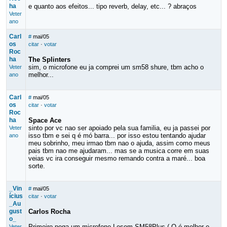
ha
e quanto aos efeitos... tipo reverb, delay, etc... ? abraços
Veter
ano
Carl
#
mai/05
os
citar
·
votar
Roc
ha
The Splinters
sim, o microfone eu ja comprei um sm58 shure, tbm acho o
Veter
melhor...
ano
Carl
#
mai/05
os
citar
·
votar
Roc
ha
Space Ace
sinto por vc nao ser apoiado pela sua familia, eu ja passei por
Veter
isso tbm e sei q é mó barra... por isso estou tentando ajudar
ano
meu sobrinho, meu irmao tbm nao o ajuda, assim como meus
pais tbm nao me ajudaram... mas se a musica corre em suas
veias vc ira conseguir mesmo remando contra a maré... boa
sorte.
_Vin
#
mai/05
ícius
citar
·
votar
_Au
gust
Carlos Rocha
o_
Primeiro pega um microfone Lesom SM58Plus ( Q é melhor e
Veter