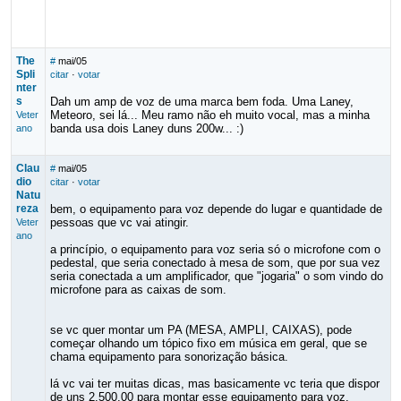
The
#
mai/05
Spli
citar
·
votar
nter
s
Dah um amp de voz de uma marca bem foda. Uma Laney,
Meteoro, sei lá... Meu ramo não eh muito vocal, mas a minha
Veter
banda usa dois Laney duns 200w... :)
ano
Clau
#
mai/05
dio
citar
·
votar
Natu
reza
bem, o equipamento para voz depende do lugar e quantidade de
pessoas que vc vai atingir.
Veter
ano
a princípio, o equipamento para voz seria só o microfone com o
pedestal, que seria conectado à mesa de som, que por sua vez
seria conectada a um amplificador, que "jogaria" o som vindo do
microfone para as caixas de som.
se vc quer montar um PA (MESA, AMPLI, CAIXAS), pode
começar olhando um tópico fixo em música em geral, que se
chama equipamento para sonorização básica.
lá vc vai ter muitas dicas, mas basicamente vc teria que dispor
de uns 2.500,00 para montar esse equipamento para voz.