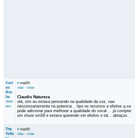
Carl
#
mai/05
os
citar
·
votar
Roc
ha
Claudio Natureza
olá, sim eu estava pensando na qualidade da voz, nao
Veter
nescessariamente na potencia... tipo os recursos e efeitos q se
ano
pode adicionar para melhorar a qualidade do vocal.... já comprei
um shure sm58 e estava querendo ver efeitos e tal... abraços.
The
#
mai/05
Yello
citar
·
votar