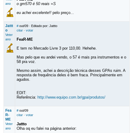
o gm570 é 50 reais =S
ano
eu achei excelente!!
pelo preço...
Jattt
#
out/09
· Editado por: Jattto
o
citar
·
votar
Veter
FeaR-ME
ano
E tem no Mercado Livre 3 por 110,00. Hehehe.
Mas pelo que eu andei vendo, o 57 é mais pra instrumentos e o
58 pra voz.
Mesmo assim, achei a descrição técnica desses GPAs ruim. A
resposta de frequência deles é bem fraca. Principalmente em
agudos.
EDIT:
Referência:
http://www.equipo.com.br/gpa/produtos/
Fea
#
out/09
R-
citar
·
votar
ME
Jattto
Veter
Olha oq eu falei na página anterior:
ano