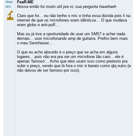
FeaR-ME
Veter
Nossa então foi muito util pra vc sua pergunta hauehaeh
ano
Claro que foi... eu não tenho o mic e tinha essa dúvida pois li na
internet de que os microfones eram idênticos... O que mudava
eram globo e anti-puff...
Mas eu já tive a oportunidade de usar um SM57 e achei nada
demais... usei microfonando amp de guitarra. Prefiro bem mais
o meu Sennheiser...
O que eu acho absurdo é o preço que se acha em alguns
lugares... pois não era pra ser um microfone tão caro... ele é
apenas 'famoso'... Acho que eles usam isso como pretexto pra
subir o preço, sendo que lá fora o mic é barato como qlq outro (e
não deixou de ser famoso por isso).