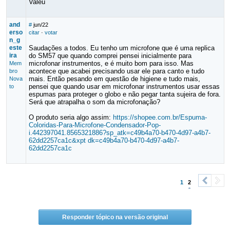
Valeu
and
#
jun/22
erso
citar
·
votar
n_g
este
Saudações a todos. Eu tenho um microfone que é uma replica
ira
do SM57 que quando comprei pensei inicialmente para
microfonar instrumentos, e é muito bom para isso. Mas
Mem
acontece que acabei precisando usar ele para canto e tudo
bro
mais. Então pesando em questão de higiene e tudo mais,
Nova
pensei que quando usar em microfonar instrumentos usar essas
to
espumas para proteger o globo e não pegar tanta sujeira de fora.
Será que atrapalha o som da microfonação?
O produto seria algo assim:
https://shopee.com.br/Espuma-
Coloridas-Para-Microfone-Condensador-Pop-
i.442397041.8565321886?sp_atk=c49b4a70-b470-4d97-a4b7-
62dd2257ca1c&xpt dk=c49b4a70-b470-4d97-a4b7-
62dd2257ca1c
1
2
<
>
Responder tópico na versão original