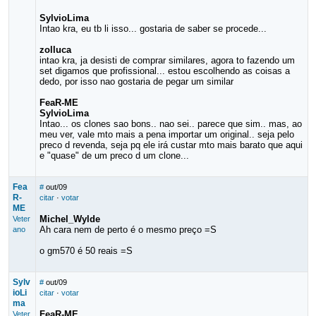
SylvioLima
Intao kra, eu tb li isso... gostaria de saber se procede...
zolluca
intao kra, ja desisti de comprar similares, agora to fazendo um
set digamos que profissional... estou escolhendo as coisas a
dedo, por isso nao gostaria de pegar um similar
FeaR-ME
SylvioLima
Intao... os clones sao bons.. nao sei.. parece que sim.. mas, ao
meu ver, vale mto mais a pena importar um original.. seja pelo
preco d revenda, seja pq ele irá custar mto mais barato que aqui
e "quase" de um preco d um clone...
Fea
#
out/09
R-
citar
·
votar
ME
Michel_Wylde
Veter
Ah cara nem de perto é o mesmo preço =S
ano
o gm570 é 50 reais =S
Sylv
#
out/09
ioLi
citar
·
votar
ma
FeaR-ME
Veter