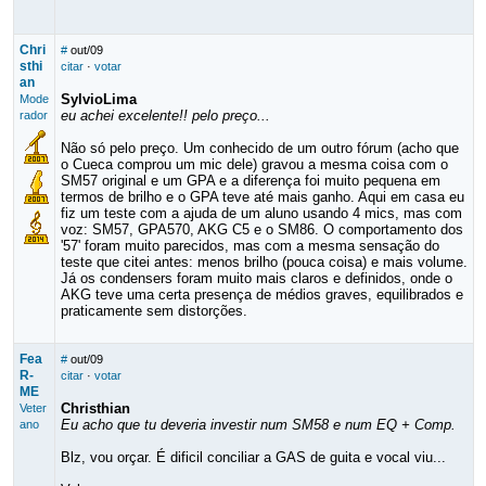
Chri
#
out/09
sthi
citar
·
votar
an
SylvioLima
Mode
eu achei excelente!! pelo preço...
rador
Não só pelo preço. Um conhecido de um outro fórum (acho que
o Cueca comprou um mic dele) gravou a mesma coisa com o
SM57 original e um GPA e a diferença foi muito pequena em
termos de brilho e o GPA teve até mais ganho. Aqui em casa eu
fiz um teste com a ajuda de um aluno usando 4 mics, mas com
voz: SM57, GPA570, AKG C5 e o SM86. O comportamento dos
'57' foram muito parecidos, mas com a mesma sensação do
teste que citei antes: menos brilho (pouca coisa) e mais volume.
Já os condensers foram muito mais claros e definidos, onde o
AKG teve uma certa presença de médios graves, equilibrados e
praticamente sem distorções.
Fea
#
out/09
R-
citar
·
votar
ME
Christhian
Veter
Eu acho que tu deveria investir num SM58 e num EQ + Comp.
ano
Blz, vou orçar. É dificil conciliar a GAS de guita e vocal viu...