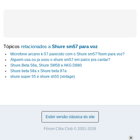
Tópicos
relacionados a
Shure sm57 para voz
Microfone arcano k-57 parecido com o Shure sm57?bom para voz?
Alguem usa ou ja usou o shure sm57 em palco pra cantar?
Shure Beta 58a, Shure SM58 e AKG D880
Shure beta 58a x Shure beta 87a
shure super 55 e shure sh55 (vintage)
Exibir versão clássica do site
Fórum Cifra Club © 2001-2026