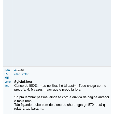
Fea
#
out/09
R-
citar
·
votar
ME
SylvioLima
Veter
Concordo 500%, mas no Brasil é td assim. Tudo chega com o
ano
preço 3, 4, 5 vezes maior que o preço la fora.
Só pra lembrar pessoal ainda to com a dúvida da pagina anterior
e mais uma:
Tão falando muito bem do clone do shure: gpa gm570, será q
rola? É tao baratim..