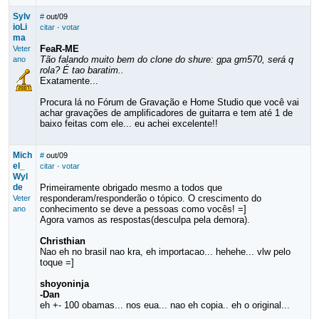
Sylv
#
out/09
ioLi
citar
·
votar
ma
FeaR-ME
Veter
Tão falando muito bem do clone do shure: gpa gm570, será q
ano
rola? É tao baratim..
Exatamente...
Procura lá no Fórum de Gravação e Home Studio que você vai
achar gravações de amplificadores de guitarra e tem até 1 de
baixo feitas com ele... eu achei excelente!!
Mich
#
out/09
el_
citar
·
votar
Wyl
de
Primeiramente obrigado mesmo a todos que
responderam/responderão o tópico. O crescimento do
Veter
conhecimento se deve a pessoas como vocês! =]
ano
Agora vamos as respostas(desculpa pela demora).
Christhian
Nao eh no brasil nao kra, eh importacao... hehehe... vlw pelo
toque =]
shoyoninja
-Dan
eh +- 100 obamas... nos eua... nao eh copia.. eh o original...