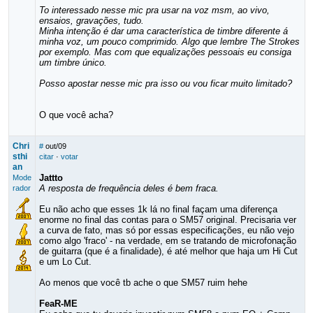
To interessado nesse mic pra usar na voz msm, ao vivo,
ensaios, gravações, tudo.
Minha intenção é dar uma característica de timbre diferente á
minha voz, um pouco comprimido. Algo que lembre The Strokes
por exemplo. Mas com que equalizações pessoais eu consiga
um timbre único.
Posso apostar nesse mic pra isso ou vou ficar muito limitado?
O que você acha?
Chri
#
out/09
sthi
citar
·
votar
an
Jattto
Mode
A resposta de frequência deles é bem fraca.
rador
Eu não acho que esses 1k lá no final façam uma diferença
enorme no final das contas para o SM57 original. Precisaria ver
a curva de fato, mas só por essas especificações, eu não vejo
como algo 'fraco' - na verdade, em se tratando de microfonação
de guitarra (que é a finalidade), é até melhor que haja um Hi Cut
e um Lo Cut.
Ao menos que você tb ache o que SM57 ruim hehe
FeaR-ME