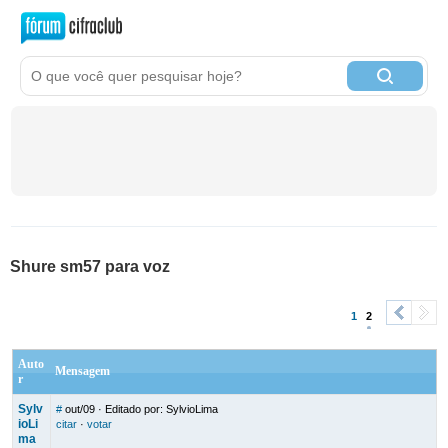
Shure sm57 para voz
1
2
<
>
Auto
Mensagem
r
Sylv
#
out/09
· Editado por: SylvioLima
ioLi
citar
·
votar
ma