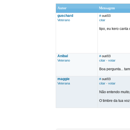
Autor
Mensagem
guschard
#
out/03
Veterano
citar
tipo, eu kero canta
Anibal
#
out/03
Veterano
citar
·
votar
Boa pergunta... ta
maggie
#
out/03
Veterana
citar
·
votar
Não entendo muito
O timbre da tua vo