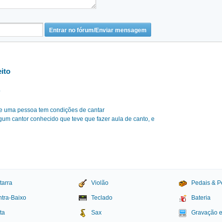
eito
?
 se uma pessoa tem condições de cantar
gum cantor conhecido que teve que fazer aula de canto, e
tarra
Violão
Pedais & P
tra-Baixo
Teclado
Bateria
ta
Sax
Gravação 