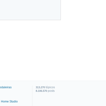
edaleiras
tópicos
313.270
posts
8.106.570
e Home Studio