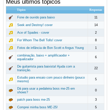
Meus últimos tópicos
Tópico
Respostas
Fone de ouvido para baixo
11
Seek and Destroy! cover
14
Ace of Spades - cover
2
For Whom The Bell Tolls! cover
8
Fotos de infância de Bon Scott e Angus Young
1
combinação, baixo + amplificaodor +
6
equalizador
De guitarrista para baixista! Ajuda com a
22
transição.
Estudio para ensaio com pouco dinheiro (pouco
5
mesmo)
Dá para usar a pedaleira boss me-25 em
0
shows?
patch para boss me-25
3
Comprei minha boss ME-25!
5