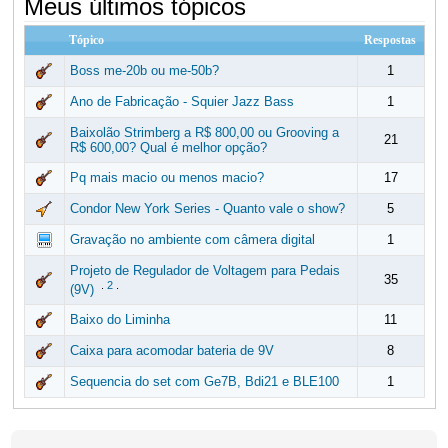
Meus últimos tópicos
Tópico
Respostas
Boss me-20b ou me-50b?
1
Ano de Fabricação - Squier Jazz Bass
1
Baixolão Strimberg a R$ 800,00 ou Grooving a
21
R$ 600,00? Qual é melhor opção?
Pq mais macio ou menos macio?
17
Condor New York Series - Quanto vale o show?
5
Gravação no ambiente com câmera digital
1
Projeto de Regulador de Voltagem para Pedais
35
.
2
.
(9V)
Baixo do Liminha
11
Caixa para acomodar bateria de 9V
8
Sequencia do set com Ge7B, Bdi21 e BLE100
1