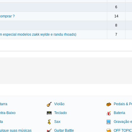
6
 comprar ?
14
8
em especial modelos zakk wylde e randu rhoads)
7
tarra
Violão
Pedais & P
tra-Baixo
Teclado
Bateria
ta
Sax
Gravação 
ulgue suas músicas
Guitar Battle
OFF TOPI