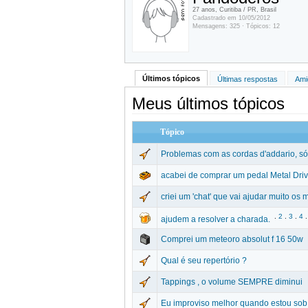
27 anos, Curitiba / PR, Brasil
Cadastrado em 10/05/2012
Mensagens: 325 · Tópicos: 12
Últimos tópicos
Últimas respostas
Ami
Meus últimos tópicos
Tópico
Problemas com as cordas d'addario, s
acabei de comprar um pedal Metal Dri
criei um 'chat' que vai ajudar muito os
.
2
.
3
.
4
ajudem a resolver a charada.
Comprei um meteoro absolut f 16 50w
Qual é seu repertório ?
Tappings , o volume SEMPRE diminui
Eu improviso melhor quando estou sob 