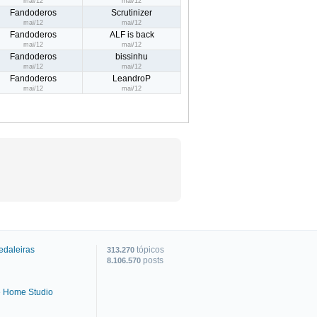
mai/12
mai/12
Fandoderos
Scrutinizer
mai/12
mai/12
Fandoderos
ALF is back
mai/12
mai/12
Fandoderos
bissinhu
mai/12
mai/12
Fandoderos
LeandroP
mai/12
mai/12
edaleiras
tópicos
313.270
posts
8.106.570
e Home Studio
C