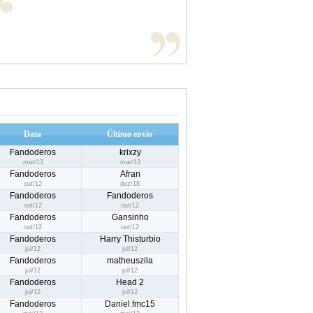
Data
Último envio
Fandoderos
krixzy
mar/13
mar/13
Fandoderos
Afran
out/12
dez/18
Fandoderos
Fandoderos
out/12
out/12
Fandoderos
Gansinho
out/12
out/12
Fandoderos
Harry Thisturbio
jul/12
jul/12
Fandoderos
matheuszila
jul/12
jul/12
Fandoderos
Head 2
jul/12
jul/12
Fandoderos
Daniel.fmc15