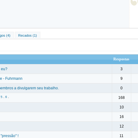
gos (4)
Recados (1)
Respostas
ó eu?
3
ve - Fuhrmann
9
 membros a divulgarem seu trabalho.
0
.
5
.
6
.
168
10
16
12
"pressão" !
11