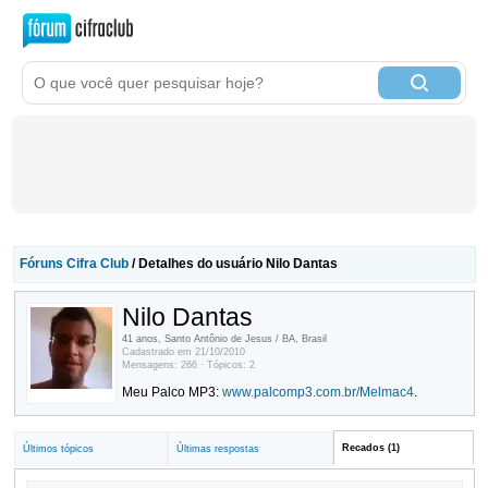
Fóruns Cifra Club
/ Detalhes do usuário Nilo Dantas
Nilo Dantas
41 anos, Santo Antônio de Jesus / BA, Brasil
Cadastrado em 21/10/2010
Mensagens: 266 · Tópicos: 2
Meu Palco MP3:
www.palcomp3.com.br/Melmac4
.
Recados (1)
Últimos tópicos
Últimas respostas