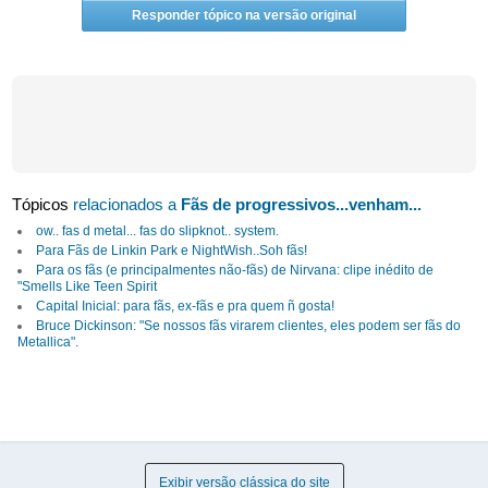
Responder tópico na versão original
Tópicos
relacionados a
Fãs de progressivos...venham...
ow.. fas d metal... fas do slipknot.. system.
Para Fãs de Linkin Park e NightWish..Soh fãs!
Para os fãs (e principalmentes não-fãs) de Nirvana: clipe inédito de
"Smells Like Teen Spirit
Capital Inicial: para fãs, ex-fãs e pra quem ñ gosta!
Bruce Dickinson: "Se nossos fãs virarem clientes, eles podem ser fãs do
Metallica".
Exibir versão clássica do site