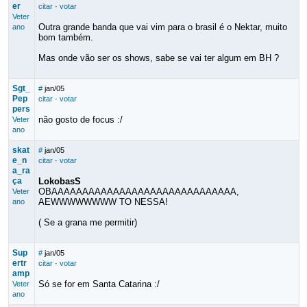
er
citar
·
votar
Veter
Outra grande banda que vai vim para o brasil é o Nektar, muito
ano
bom também.
Mas onde vão ser os shows, sabe se vai ter algum em BH ?
Sgt_
#
jan/05
Pep
citar
·
votar
pers
não gosto de focus :/
Veter
ano
skat
#
jan/05
e_n
citar
·
votar
a_ra
ça
LokobasS
OBAAAAAAAAAAAAAAAAAAAAAAAAAAAAAA,
Veter
AEWWWWWWWW TO NESSA!
ano
( Se a grana me permitir)
Sup
#
jan/05
ertr
citar
·
votar
amp
Só se for em Santa Catarina :/
Veter
ano