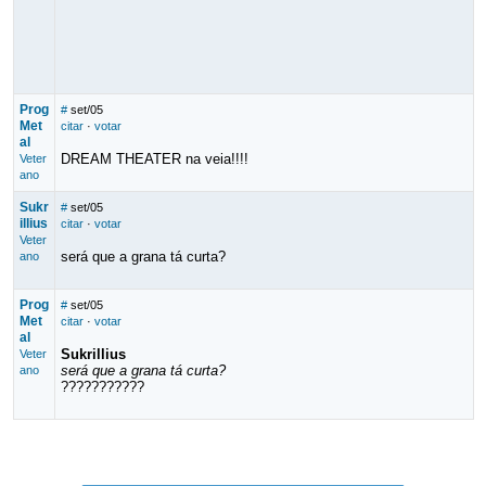
Prog
#
set/05
Met
citar
·
votar
al
DREAM THEATER na veia!!!!
Veter
ano
Sukr
#
set/05
illius
citar
·
votar
Veter
será que a grana tá curta?
ano
Prog
#
set/05
Met
citar
·
votar
al
Sukrillius
Veter
será que a grana tá curta?
ano
???????????