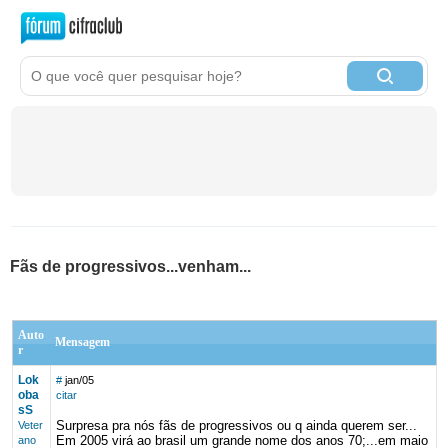
Fãs de progressivos...venham...
Auto
Mensagem
r
Lok
#
jan/05
oba
citar
sS
Surpresa pra nós fãs de progressivos ou q ainda querem ser...
Veter
Em 2005 virá ao brasil um grande nome dos anos 70;...em maio
ano