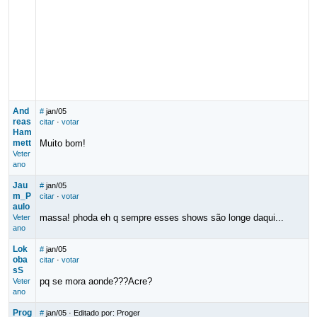
And
#
jan/05
reas
citar
·
votar
Ham
mett
Muito bom!
Veter
ano
Jau
#
jan/05
m_P
citar
·
votar
aulo
massa! phoda eh q sempre esses shows são longe daqui...
Veter
ano
Lok
#
jan/05
oba
citar
·
votar
sS
pq se mora aonde???Acre?
Veter
ano
Prog
#
jan/05
· Editado por: Proger