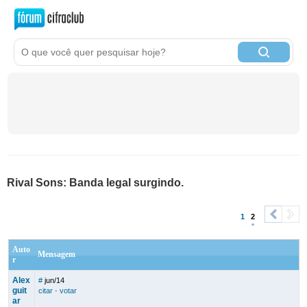
Rival Sons: Banda legal surgindo.
1
2
<
>
Auto
Mensagem
r
Alex
#
jun/14
guit
citar
·
votar
ar