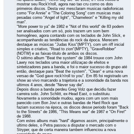
mostrar seu Rock'n'roll, agora nao tao cru como os dois
primeiros discos. Desta vez mesclaram musicas radiofonicas
como "For Annie" e "The Coloring Song" com musicas mais
pesadas como "Angel of light", "Chameleon" e "Killing my old
man".
"More power to ya" de 1982 e "Not of this world" de 83 podem
ser analisados com um só, pois trazem um som bem
homogêneo, agora contando com os teclados de John Slick, e
acompanhando as tendências do rock da época. Merecem
destaque as músicas "Judas Kiss"(MPTY), com um riff inicial
simples e criativo, "Road to zion"(MPTY), "GraveRobber"
(NOTW) e as faixas-titulo de ambos os discos.
O sétimo album "Beat the system" de 1984 trouxe com John
Lawry nos teclados uma maior utilizaçao de efeitos e
sintetizadores para a banda, e foi o maior sucesso do grupo até
então, destaque para "Beat the system", "Clean" e uma nova
versao de "God gave rock'n'roll to you". Em 85 foi registrado um
show ao vivo marcando a trajetoria e a sonoridade da banda nos
ultimos 4 anos, desde "Never say die".
Depois disso a banda perdeu Greg Volz que decidiu fazer
carreira solo. John Schlitt, ex-Head East, o substituiu.
Novamente a sonoridade mudou, agora com um som mais
parecido com Bon Jovi e outras bandas de Hard Rock que
faziam sucesso na época, os discos desse periodo foram "Back
to the Streets" de 1986, "This Means war" de 1987 e "On Fire!"
de 1988.
Com estes albuns mais "hard" digamos assim, principalmente o
ultimo deles, o Petra passou a disputar o mercado com o
Stryper, que de certa maneira tambem influenciou a nova