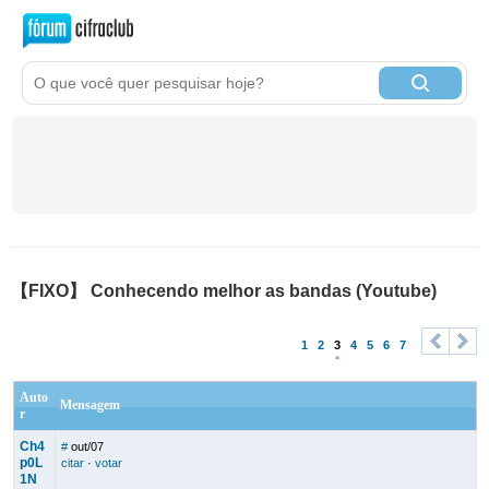
【FIXO】 Conhecendo melhor as bandas (Youtube)
1
2
3
4
5
6
7
<
>
Auto
Mensagem
r
Ch4
#
out/07
p0L
citar
·
votar
1N