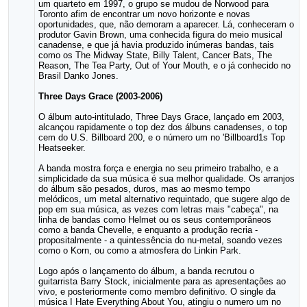
um quarteto em 1997, o grupo se mudou de Norwood para
Toronto afim de encontrar um novo horizonte e novas
oportunidades, que, não demoram a aparecer. Lá, conheceram o
produtor Gavin Brown, uma conhecida figura do meio musical
canadense, e que já havia produzido inúmeras bandas, tais
como os The Midway State, Billy Talent, Cancer Bats, The
Reason, The Tea Party, Out of Your Mouth, e o já conhecido no
Brasil Danko Jones.
Three Days Grace (2003-2006)
O álbum auto-intitulado, Three Days Grace, lançado em 2003,
alcançou rapidamente o top dez dos álbuns canadenses, o top
cem do U.S. Billboard 200, e o número um no 'Billboard1s Top
Heatseeker.
A banda mostra força e energia no seu primeiro trabalho, e a
simplicidade da sua música é sua melhor qualidade. Os arranjos
do álbum são pesados, duros, mas ao mesmo tempo
melódicos, um metal alternativo requintado, que sugere algo de
pop em sua música, as vezes com letras mais "cabeça", na
linha de bandas como Helmet ou os seus contemporâneos
como a banda Chevelle, e enquanto a produção recria -
propositalmente - a quintessência do nu-metal, soando vezes
como o Korn, ou como a atmosfera do Linkin Park.
Logo após o lançamento do álbum, a banda recrutou o
guitarrista Barry Stock, inicialmente para as apresentações ao
vivo, e posteriormente como membro definitivo. O single da
música I Hate Everything About You, atingiu o numero um no