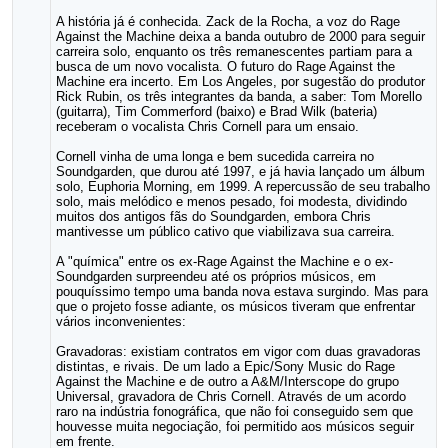
A história já é conhecida. Zack de la Rocha, a voz do Rage
Against the Machine deixa a banda outubro de 2000 para seguir
carreira solo, enquanto os três remanescentes partiam para a
busca de um novo vocalista. O futuro do Rage Against the
Machine era incerto. Em Los Angeles, por sugestão do produtor
Rick Rubin, os três integrantes da banda, a saber: Tom Morello
(guitarra), Tim Commerford (baixo) e Brad Wilk (bateria)
receberam o vocalista Chris Cornell para um ensaio.
Cornell vinha de uma longa e bem sucedida carreira no
Soundgarden, que durou até 1997, e já havia lançado um álbum
solo, Euphoria Morning, em 1999. A repercussão de seu trabalho
solo, mais melódico e menos pesado, foi modesta, dividindo
muitos dos antigos fãs do Soundgarden, embora Chris
mantivesse um público cativo que viabilizava sua carreira.
A "química" entre os ex-Rage Against the Machine e o ex-
Soundgarden surpreendeu até os próprios músicos, em
pouquíssimo tempo uma banda nova estava surgindo. Mas para
que o projeto fosse adiante, os músicos tiveram que enfrentar
vários inconvenientes:
Gravadoras: existiam contratos em vigor com duas gravadoras
distintas, e rivais. De um lado a Epic/Sony Music do Rage
Against the Machine e de outro a A&M/Interscope do grupo
Universal, gravadora de Chris Cornell. Através de um acordo
raro na indústria fonográfica, que não foi conseguido sem que
houvesse muita negociação, foi permitido aos músicos seguir
em frente.