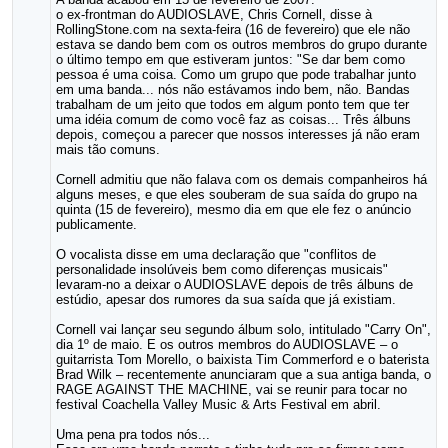
o ex-frontman do AUDIOSLAVE, Chris Cornell, disse à
RollingStone.com na sexta-feira (16 de fevereiro) que ele não
estava se dando bem com os outros membros do grupo durante
o último tempo em que estiveram juntos: "Se dar bem como
pessoa é uma coisa. Como um grupo que pode trabalhar junto
em uma banda... nós não estávamos indo bem, não. Bandas
trabalham de um jeito que todos em algum ponto tem que ter
uma idéia comum de como você faz as coisas... Três álbuns
depois, começou a parecer que nossos interesses já não eram
mais tão comuns.
Cornell admitiu que não falava com os demais companheiros há
alguns meses, e que eles souberam de sua saída do grupo na
quinta (15 de fevereiro), mesmo dia em que ele fez o anúncio
publicamente.
O vocalista disse em uma declaração que "conflitos de
personalidade insolúveis bem como diferenças musicais"
levaram-no a deixar o AUDIOSLAVE depois de três álbuns de
estúdio, apesar dos rumores da sua saída que já existiam.
Cornell vai lançar seu segundo álbum solo, intitulado "Carry On",
dia 1º de maio. E os outros membros do AUDIOSLAVE – o
guitarrista Tom Morello, o baixista Tim Commerford e o baterista
Brad Wilk – recentemente anunciaram que a sua antiga banda, o
RAGE AGAINST THE MACHINE, vai se reunir para tocar no
festival Coachella Valley Music & Arts Festival em abril.
Uma pena pra todos nós...