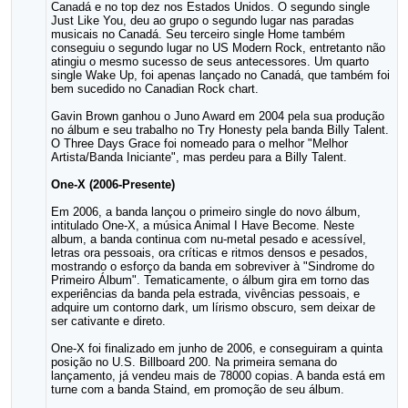
Canadá e no top dez nos Estados Unidos. O segundo single
Just Like You, deu ao grupo o segundo lugar nas paradas
musicais no Canadá. Seu terceiro single Home também
conseguiu o segundo lugar no US Modern Rock, entretanto não
atingiu o mesmo sucesso de seus antecessores. Um quarto
single Wake Up, foi apenas lançado no Canadá, que também foi
bem sucedido no Canadian Rock chart.
Gavin Brown ganhou o Juno Award em 2004 pela sua produção
no álbum e seu trabalho no Try Honesty pela banda Billy Talent.
O Three Days Grace foi nomeado para o melhor "Melhor
Artista/Banda Iniciante", mas perdeu para a Billy Talent.
One-X (2006-Presente)
Em 2006, a banda lançou o primeiro single do novo álbum,
intitulado One-X, a música Animal I Have Become. Neste
album, a banda continua com nu-metal pesado e acessível,
letras ora pessoais, ora críticas e ritmos densos e pesados,
mostrando o esforço da banda em sobreviver à "Sindrome do
Primeiro Álbum". Tematicamente, o álbum gira em torno das
experiências da banda pela estrada, vivências pessoais, e
adquire um contorno dark, um lírismo obscuro, sem deixar de
ser cativante e direto.
One-X foi finalizado em junho de 2006, e conseguiram a quinta
posição no U.S. Billboard 200. Na primeira semana do
lançamento, já vendeu mais de 78000 copias. A banda está em
turne com a banda Staind, em promoção de seu álbum.