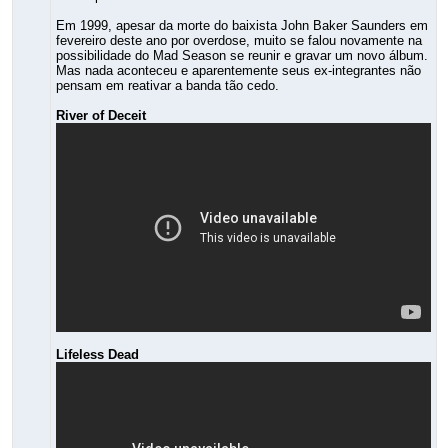
Em 1999, apesar da morte do baixista John Baker Saunders em
fevereiro deste ano por overdose, muito se falou novamente na
possibilidade do Mad Season se reunir e gravar um novo álbum.
Mas nada aconteceu e aparentemente seus ex-integrantes não
pensam em reativar a banda tão cedo.
River of Deceit
Lifeless Dead