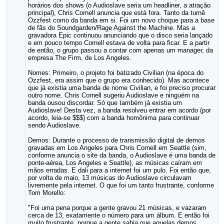
horários dos shows (o Audioslave seria um headliner, a atração
principal), Chris Cornell anuncia que está fora. Tanto da turnê
Ozzfest como da banda em si. Foi um novo choque para a base
de fãs do Soundgarden/Rage Against the Machine. Mas a
gravadora Epic continuou anunciando que o disco seria lançado
e em pouco tempo Cornell estava de volta para ficar. E a partir
de então, o grupo passou a contar com apenas um manager, da
empresa The Firm, de Los Angeles.
Nomes: Primeiro, o projeto foi batizado Civilian (na época do
Ozzfest, era assim que o grupo era conhecido). Mas acontece
que já existia uma banda de nome Civilian, e foi preciso procurar
outro nome. Chris Cornell sugeriu Audioslave e ninguém na
banda ousou discordar. Só que também já existia um
Audioslave! Desta vez, a banda resolveu entrar em acordo (por
acordo, leia-se $$$) com a banda homônima para continuar
sendo Audioslave.
Demos: Durante o processo de transmissão digital de demos
gravadas em Los Angeles para Chris Cornell em Seattle (sim,
conforme anuncia o site da banda, o Audioslave é uma banda de
ponte-aérea, Los Angeles e Seattle), as músicas caíram em
mãos erradas. E dali para a internet foi um pulo. Foi então que,
por volta de maio, 13 músicas do Audioslave circulavam
livremente pela internet. O que foi um tanto frustrante, conforme
Tom Morello:
"Foi uma pena porque a gente gravou 21 músicas, e vazaram
cerca de 13, exatamente o número para um álbum. E então foi
muito frustrante, porque a gente sabia que aquelas demos