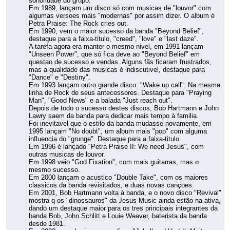
sonoridade do grupo.
Em 1989, lançam um disco só com musicas de "louvor" com
algumas versoes mais "modernas" por assim dizer. O album é
Petra Praise: The Rock cries out.
Em 1990, vem o maior sucesso da banda "Beyond Belief",
destaque para a faixa-titulo, "creed", "love" e "last daze".
A tarefa agora era manter o mesmo nivel, em 1991 lançam
"Unseen Power", que só fica deve ao "Beyond Belief" em
questao de sucesso e vendas. Alguns fãs ficaram frustrados,
mas a qualidade das musicas é indiscutivel, destaque para
"Dance" e "Destiny".
Em 1993 lançam outro grande disco: "Wake up call". Na mesma
linha de Rock de seus antecessores. Destaque para "Praying
Man", "Good News" e a balada "Just reach out".
Depois de todo o sucesso destes discos, Bob Hartmann e John
Lawry saem da banda para dedicar mais tempo à familia.
Foi inevitavel que o estilo da banda mudasse novamente, em
1995 lançam "No doubt", um album mais "pop" com alguma
influencia do "grunge". Destaque para a faixa-titulo.
Em 1996 é lançado "Petra Praise II: We need Jesus", com
outras musicas de louvor.
Em 1998 veio "God Fixation", com mais guitarras, mas o
mesmo sucesso.
Em 2000 lançam o acustico "Double Take", com os maiores
classicos da banda revisitados, e duas novas cançoes.
Em 2001, Bob Hartmann volta à banda, e o novo disco "Revival"
mostra q os "dinossauros" da Jesus Music ainda estão na ativa,
dando um destaque maior para os tres principais integrantes da
banda Bob, John Schlitt e Louie Weaver, baterista da banda
desde 1981.