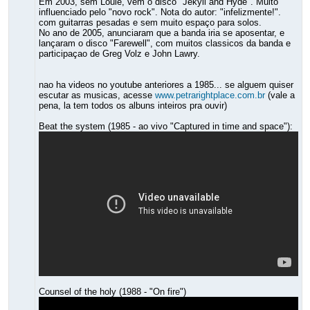
Em 2003, sem Louie, vem o disco "Jekyll and Hyde". Muito
influenciado pelo "novo rock". Nota do autor: "infelizmente!".
com guitarras pesadas e sem muito espaço para solos.
No ano de 2005, anunciaram que a banda iria se aposentar, e
lançaram o disco "Farewell", com muitos classicos da banda e
participaçao de Greg Volz e John Lawry.
nao ha videos no youtube anteriores a 1985... se alguem quiser
escutar as musicas, acesse
www.petrarightplace.com.br
(vale a
pena, la tem todos os albuns inteiros pra ouvir)
Beat the system (1985 - ao vivo "Captured in time and space"):
Counsel of the holy (1988 - "On fire")