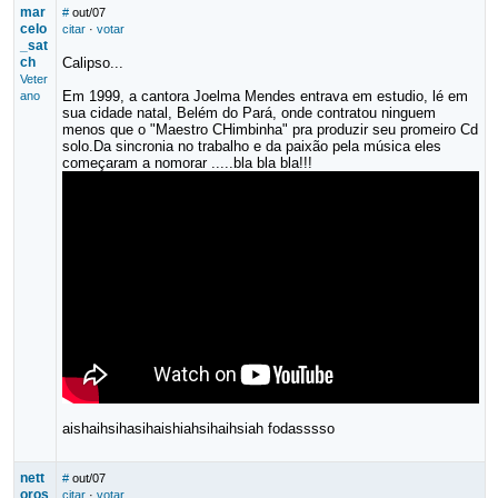
mar
#
out/07
celo
citar
·
votar
_sat
ch
Calipso...
Veter
Em 1999, a cantora Joelma Mendes entrava em estudio, lé em
ano
sua cidade natal, Belém do Pará, onde contratou ninguem
menos que o "Maestro CHimbinha" pra produzir seu promeiro Cd
solo.Da sincronia no trabalho e da paixão pela música eles
começaram a nomorar .....bla bla bla!!!
aishaihsihasihaishiahsihaihsiah fodasssso
nett
#
out/07
oros
citar
·
votar