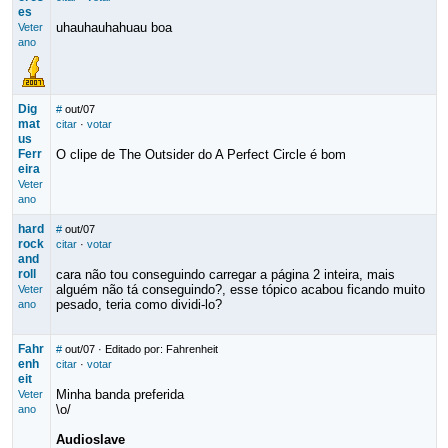
es
uhauhauhahuau boa
Veter
ano
Dig
#
out/07
mat
citar
·
votar
us
Ferr
O clipe de The Outsider do A Perfect Circle é bom
eira
Veter
ano
hard
#
out/07
rock
citar
·
votar
and
roll
cara não tou conseguindo carregar a página 2 inteira, mais
alguém não tá conseguindo?, esse tópico acabou ficando muito
Veter
pesado, teria como dividi-lo?
ano
Fahr
#
out/07
· Editado por: Fahrenheit
enh
citar
·
votar
eit
Minha banda preferida
Veter
\o/
ano
Audioslave