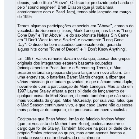
depois, sob o título "Above". O disco foi produzido pela banda e
pelo "sound engineer" Brett Eliason (que já trabalhara
anteriormente com o Pearl Jam), tendo sido lançado em março
de 1995.
Temos algumas participações especiais em "Above", como a do
vocalista do Screaming Trees, Mark Lanegan, nas faixas "Long
Gone Day" e "I'm Above" , e do saxofonista Nalgas Sin Carne
em "I Don't Want to be a Soldier" e novamente "Long Gone
Day". O disco foi bem sucedido comercialmente, gerando
alguns hits como "River of Deceit" e "I Don't Know Anything".
Em 1997, vários rumores davam conta que, apesar dos grupos
originais dos integrantes estarem bastante ocupados
(principalmente o Pearl Jam e o Screaming Trees), o Mad
Season estaria se preparando para lançar um novo álbum. Em
uma entrevista, o baterista Barret Martin chegou a dizer que
várias músicas já estariam gravadas, e que o álbum seria duplo,
novamente com a participação de Mark Lanegan. Mas ainda em
1997 Layne Staley afasta a possibilidade de lançamento de
qualquer coisa do Mad Season, dizendo também que não seria
mais vocalista do grupo. Mike McCready, por sua vez, falou que
o Mad Season continuava vivo, e que caso Layne não quisesse
mais participar do conjunto, ele procuraria um novo vocalista.
Cogitou-se que Brian Wood, irmão do falecido Andrew Wood
(que foi vocalista do Mother Love Bone), poderia assumir o
cargo que foi de Staley. Também falou-se na possibilidade de o
próprio Staley retornar ao grupo, mas eram apenas boatos e
banda passou a estar desativada oficialmente.