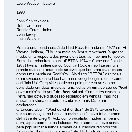
Louie Weaver - bateria
1990
John Schlitt - vocal
Bob Hartmann
Ronnie Cates - baixo
John Lawry
Louie Weaver
Petra é uma banda cristã de Hard Rock formada em 1972 em Ft
Wayne, Indiana, EUA, em meio ao Jesus Movement (a grosso
modo, uma resposta dos jovens cirstaos ao movimento hippie).
Seus dois primeiros albuns (PETRA-1974 e Come and Join Us-
1977) tiveram influência do Country Rock e não fizeram um
grande sucesso, mas pode-se dizer que firmaram suas bases
como uma banda de Rock'n'roll. No disco "PETRA" os vocais
eram divididos entre Bob hartman e Greg Hough, e em "Come
and Join Us" Greg Volz participou pela primeira vez como
convidado em duas musicas, uma delas eh uma versao de "God
gave rock'n'roll to you" de Russ Ballard. Com estes discos o
Petra nao obteve o sucesso esperado em vendas, mas nos
shows a historia era outra e cada vez mais fãs eram
arrebatados.
O terceiro album "Washes whitter than" de 1979 apresentou
varias mudanças na banda, a mais significativa foi a entrada
definitiva de Greg X. Volz como vocalista, mudou tambem o
som, agora com muitas baladas. Este som mais leve serviu
para popularizar a banda através de sucessos radiofonicos.
No quarto album, "never say die" de 1981, o Petra voltou a