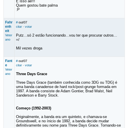
É isso aê!!!
Quem gostou bate palma
:P
Fahr
#
out/07
enh
citar
·
votar
eit
Putz...só 2 estão funcionando...vou ter que procurar outros...
Veter
=/
ano
Mil vezes droga
Fant
#
out/07
e
citar
·
votar
Veter
Three Days Grace
ano
Three Days Grace (também conhecida como 3DG ou TDG) é
uma banda canadense de hard rock/post-grunge formada em
1997. A banda consiste de Adam Gontier, Brad Walst, Neil
Sanderson e Barry Stock.
Começo (1992-2003)
Originalmente, a banda era um quinteto, e chamava-se
Groundswell, e no ínicio de 1992, a banda decide mudar
definitivamente seu nome para Three Days Grace. Tornando-se