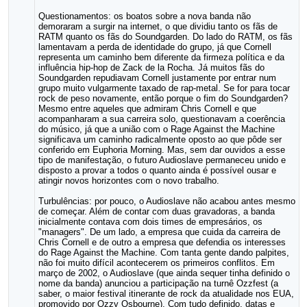
Questionamentos: os boatos sobre a nova banda não
demoraram a surgir na internet, o que dividiu tanto os fãs de
RATM quanto os fãs do Soundgarden. Do lado do RATM, os fãs
lamentavam a perda de identidade do grupo, já que Cornell
representa um caminho bem diferente da firmeza política e da
influência hip-hop de Zack de la Rocha. Já muitos fãs do
Soundgarden repudiavam Cornell justamente por entrar num
grupo muito vulgarmente taxado de rap-metal. Se for para tocar
rock de peso novamente, então porque o fim do Soundgarden?
Mesmo entre aqueles que admiram Chris Cornell e que
acompanharam a sua carreira solo, questionavam a coerência
do músico, já que a união com o Rage Against the Machine
significava um caminho radicalmente oposto ao que pôde ser
conferido em Euphoria Morning. Mas, sem dar ouvidos a esse
tipo de manifestação, o futuro Audioslave permaneceu unido e
disposto a provar a todos o quanto ainda é possível ousar e
atingir novos horizontes com o novo trabalho.
Turbulências: por pouco, o Audioslave não acabou antes mesmo
de começar. Além de contar com duas gravadoras, a banda
inicialmente contava com dois times de empresários, os
"managers". De um lado, a empresa que cuida da carreira de
Chris Cornell e de outro a empresa que defendia os interesses
do Rage Against the Machine. Com tanta gente dando palpites,
não foi muito difícil acontecerem os primeiros conflitos. Em
março de 2002, o Audioslave (que ainda sequer tinha definido o
nome da banda) anunciou a participação na turnê Ozzfest (a
saber, o maior festival itinerante de rock da atualidade nos EUA,
promovido por Ozzy Osbourne). Com tudo definido, datas e