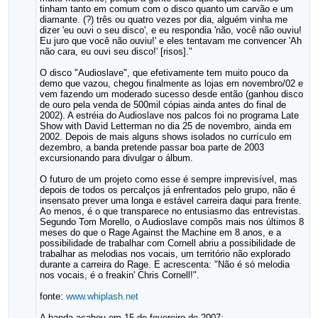
tinham tanto em comum com o disco quanto um carvão e um
diamante. (?) três ou quatro vezes por dia, alguém vinha me
dizer 'eu ouvi o seu disco', e eu respondia 'não, você não ouviu!
Eu juro que você não ouviu!' e eles tentavam me convencer 'Ah
não cara, eu ouvi seu disco!' [risos]."
O disco "Audioslave", que efetivamente tem muito pouco da
demo que vazou, chegou finalmente as lojas em novembro/02 e
vem fazendo um moderado sucesso desde então (ganhou disco
de ouro pela venda de 500mil cópias ainda antes do final de
2002). A estréia do Audioslave nos palcos foi no programa Late
Show with David Letterman no dia 25 de novembro, ainda em
2002. Depois de mais alguns shows isolados no currículo em
dezembro, a banda pretende passar boa parte de 2003
excursionando para divulgar o álbum.
O futuro de um projeto como esse é sempre imprevisível, mas
depois de todos os percalços já enfrentados pelo grupo, não é
insensato prever uma longa e estável carreira daqui para frente.
Ao menos, é o que transparece no entusiasmo das entrevistas.
Segundo Tom Morello, o Audioslave compôs mais nos últimos 8
meses do que o Rage Against the Machine em 8 anos, e a
possibilidade de trabalhar com Cornell abriu a possibilidade de
trabalhar as melodias nos vocais, um território não explorado
durante a carreira do Rage. E acrescenta: "Não é só melodia
nos vocais, é o freakin' Chris Cornell!".
fonte:
www.whiplash.net
A banda acabou em 15 de fevereiro de 2007: