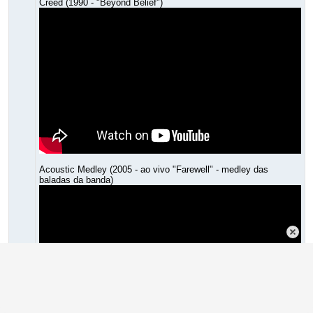
Creed (1990 - "Beyond Belief")
Acoustic Medley (2005 - ao vivo "Farewell" - medley das
baladas da banda)