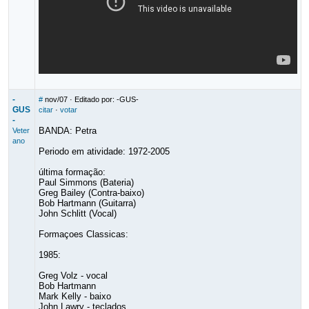
-
#
nov/07
· Editado por: -GUS-
GUS
citar
·
votar
-
BANDA: Petra
Veter
ano
Periodo em atividade: 1972-2005
última formação:
Paul Simmons (Bateria)
Greg Bailey (Contra-baixo)
Bob Hartmann (Guitarra)
John Schlitt (Vocal)
Formaçoes Classicas:
1985:
Greg Volz - vocal
Bob Hartmann
Mark Kelly - baixo
John Lawry - teclados