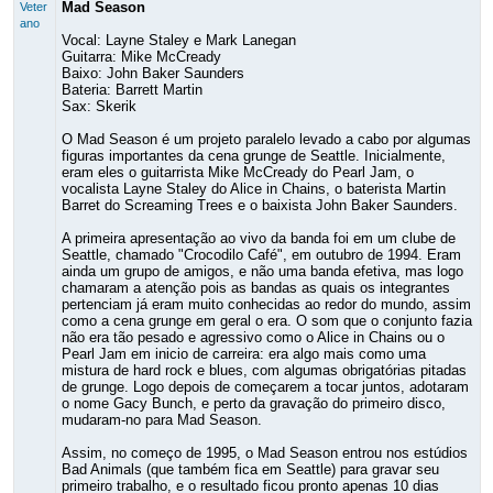
Mad Season
Veter
ano
Vocal: Layne Staley e Mark Lanegan
Guitarra: Mike McCready
Baixo: John Baker Saunders
Bateria: Barrett Martin
Sax: Skerik
O Mad Season é um projeto paralelo levado a cabo por algumas
figuras importantes da cena grunge de Seattle. Inicialmente,
eram eles o guitarrista Mike McCready do Pearl Jam, o
vocalista Layne Staley do Alice in Chains, o baterista Martin
Barret do Screaming Trees e o baixista John Baker Saunders.
A primeira apresentação ao vivo da banda foi em um clube de
Seattle, chamado "Crocodilo Café", em outubro de 1994. Eram
ainda um grupo de amigos, e não uma banda efetiva, mas logo
chamaram a atenção pois as bandas as quais os integrantes
pertenciam já eram muito conhecidas ao redor do mundo, assim
como a cena grunge em geral o era. O som que o conjunto fazia
não era tão pesado e agressivo como o Alice in Chains ou o
Pearl Jam em inicio de carreira: era algo mais como uma
mistura de hard rock e blues, com algumas obrigatórias pitadas
de grunge. Logo depois de começarem a tocar juntos, adotaram
o nome Gacy Bunch, e perto da gravação do primeiro disco,
mudaram-no para Mad Season.
Assim, no começo de 1995, o Mad Season entrou nos estúdios
Bad Animals (que também fica em Seattle) para gravar seu
primeiro trabalho, e o resultado ficou pronto apenas 10 dias