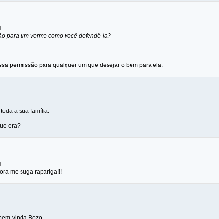
d
o para um verme como você defendê-la?
.
ssa permissão para qualquer um que desejar o bem para ela.
 toda a sua família.
que era?
d
ora me suga rapariga!!!
 bem-vinda,Bozo.