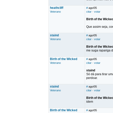
heathcliff
#
ago/05
Veterano
citar
·
votar
Birth of the Wicke
Que assim seja, co
staind
#
ago/05
Veterano
citar
·
votar
Birth of the Wicke
me suga rapariga de
Birth of the Wicked
#
ago/05
Veterano
citar
·
votar
staind
Só dá para tirar u
perdoar.
staind
#
ago/05
Veterano
citar
·
votar
Birth of the Wicke
idem
Birth of the Wicked
#
ago/05