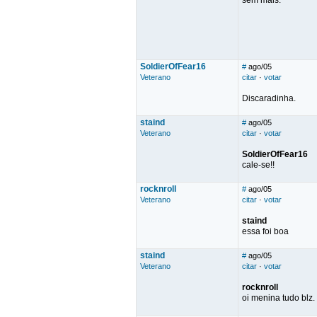
sem mais.
SoldierOfFear16
#
ago/05
Veterano
citar
·
votar
Discaradinha.
staind
#
ago/05
Veterano
citar
·
votar
SoldierOfFear16
cale-se!!
rocknroll
#
ago/05
Veterano
citar
·
votar
staind
essa foi boa
staind
#
ago/05
Veterano
citar
·
votar
rocknroll
oi menina tudo blz.