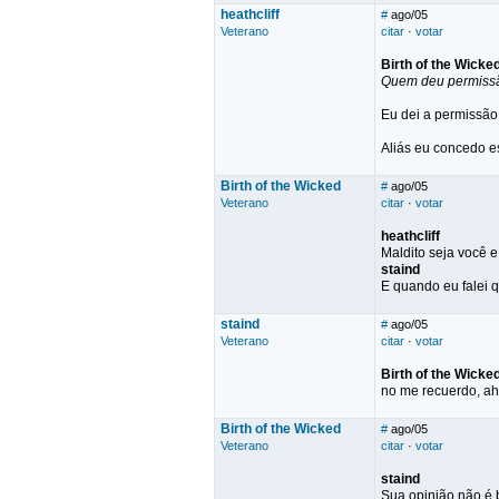
heathcliff
#
ago/05
Veterano
citar
·
votar
Birth of the Wicke
Quem deu permissã
Eu dei a permissão
Aliás eu concedo e
Birth of the Wicked
#
ago/05
Veterano
citar
·
votar
heathcliff
Maldito seja você e
staind
E quando eu falei 
staind
#
ago/05
Veterano
citar
·
votar
Birth of the Wicke
no me recuerdo, ah
Birth of the Wicked
#
ago/05
Veterano
citar
·
votar
staind
Sua opinião não é