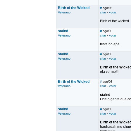
Birth of the Wicked
#
ago/05
Veterano
citar
·
votar
Birth of the wicked
staind
#
ago/05
Veterano
citar
·
votar
festa no ape.
staind
#
ago/05
Veterano
citar
·
votar
Birth of the Wicke
ola verme!!!
Birth of the Wicked
#
ago/05
Veterano
citar
·
votar
staind
Odeio gente que cop
staind
#
ago/05
Veterano
citar
·
votar
Birth of the Wicke
hauhauah me chupa 