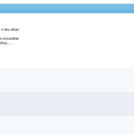
r o teu olhar
do encontrar
os.......