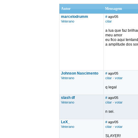
Autor
Mensagem
marcelodrumm
#
ago/05
Veterano
citar
a lua que faz brilha
meu amor
eu fico aqui tentan
a amplitude dos sonh
Johnson Nascimento
#
ago/05
Veterano
citar
·
votar
q legal
slash df
#
ago/05
Veterano
citar
·
votar
n sei.
LeX_
#
ago/05
Veterano
citar
·
votar
SLAYER!