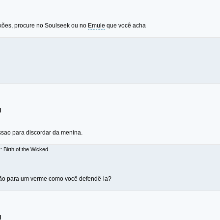
xões, procure no Soulseek ou no
Emule
que você acha
d
sao para discordar da menina.
: Birth of the Wicked
o para um verme como você defendê-la?
d