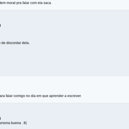
tem moral pra falar com ela saca.
d
o de discordar dela.
ara falar comigo no dia em que aprender a escrever.
d
srsona buena . 8(