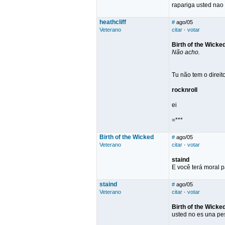
rapariga usted nao 
heathcliff
#
ago/05
Veterano
citar
·
votar
Birth of the Wicke
Não acho.
Tu não tem o direit
rocknroll
ei
=***
Birth of the Wicked
#
ago/05
Veterano
citar
·
votar
staind
E você terá moral p
staind
#
ago/05
Veterano
citar
·
votar
Birth of the Wicke
usted no es una pe