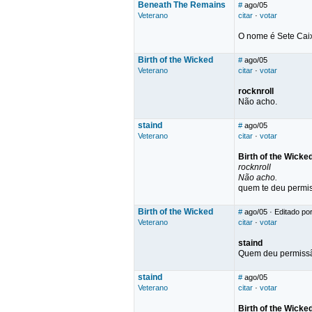
Beneath The Remains
#
ago/05
Veterano
citar
·
votar
O nome é Sete Cai
Birth of the Wicked
#
ago/05
Veterano
citar
·
votar
rocknroll
Não acho.
staind
#
ago/05
Veterano
citar
·
votar
Birth of the Wicke
rocknroll
Não acho.
quem te deu permis
Birth of the Wicked
#
ago/05
· Editado por
Veterano
citar
·
votar
staind
Quem deu permissã
staind
#
ago/05
Veterano
citar
·
votar
Birth of the Wicke