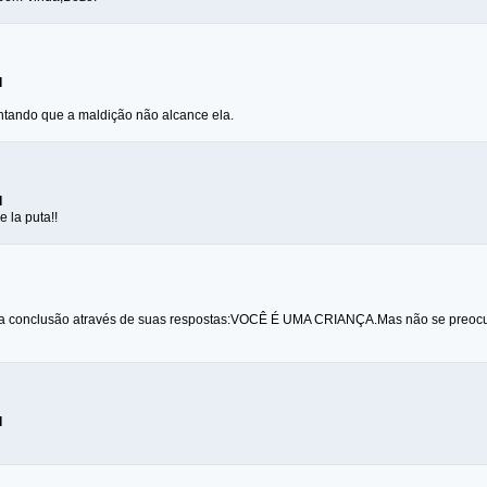
d
ntando que a maldição não alcance ela.
d
 la puta!!
ma conclusão através de suas respostas:VOCÊ É UMA CRIANÇA.Mas não se preocupe
d