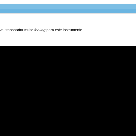
vel transportar muito
feeling
para este instrumento.