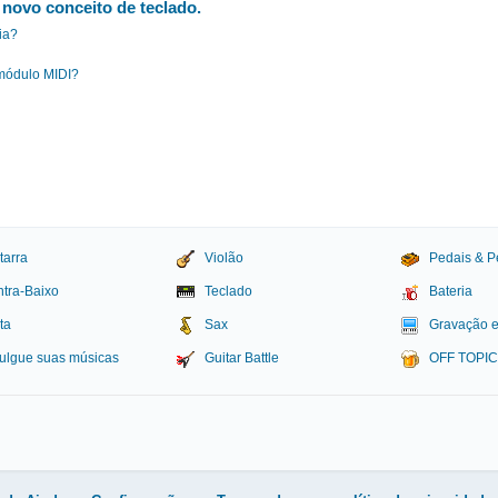
novo conceito de teclado.
ia?
 módulo MIDI?
tarra
Violão
Pedais & P
tra-Baixo
Teclado
Bateria
ta
Sax
Gravação 
ulgue suas músicas
Guitar Battle
OFF TOPI
igital