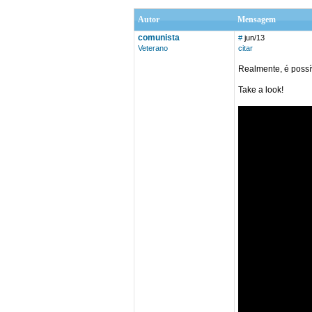
Autor
Mensagem
comunista
#
jun/13
Veterano
citar
Realmente, é possí
Take a look!