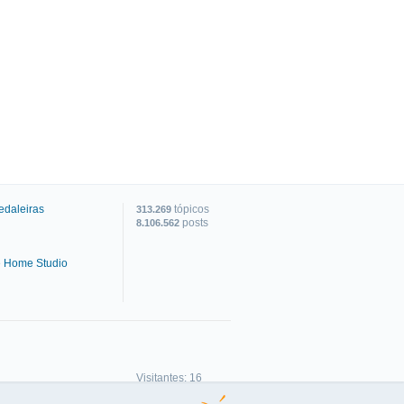
edaleiras
tópicos
313.269
posts
8.106.562
e Home Studio
C
Visitantes: 16
Membros: 0