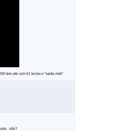
200 tem até com 61 teclas e "saida midi"
dade , não?