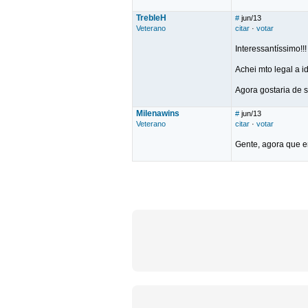
TrebleH
#
jun/13
Veterano
citar
·
votar
Interessantíssimo!!!
Achei mto legal a id
Agora gostaria de s
Milenawins
#
jun/13
Veterano
citar
·
votar
Gente, agora que e