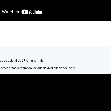
 e que este ai do JR é muito mais
r este e não lembrar do teclado flexivel que vende no ML