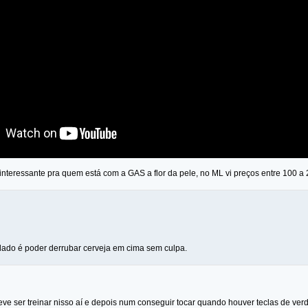
interessante pra quem está com a GAS a flor da pele, no ML vi preços entre 100 a 
lado é poder derrubar cerveja em cima sem culpa.
ve ser treinar nisso aí e depois num conseguir tocar quando houver teclas de ver