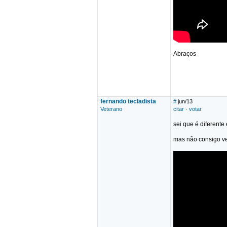
Abraços
fernando tecladista
#
jun/13
Veterano
citar
·
votar
sei que é diferente
mas não consigo ve