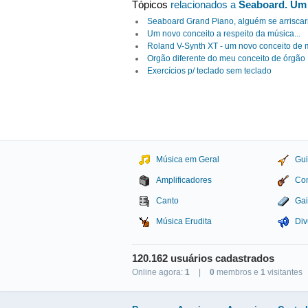
Tópicos
relacionados a
Seaboard. Um 
Seaboard Grand Piano, alguém se arriscar
Um novo conceito a respeito da música...
Roland V-Synth XT - um novo conceito de
Orgão diferente do meu conceito de órgão
Exercícios p/ teclado sem teclado
Música em Geral
Gui
Amplificadores
Con
Canto
Gai
Música Erudita
Div
120.162 usuários cadastrados
Online agora:
1
|
0
membros e
1
visitantes
Studio Sol Comunicação D