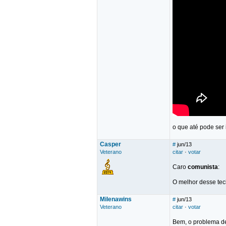
o que até pode ser 
Casper
#
jun/13
Veterano
citar
·
votar
Caro
comunista
:
O melhor desse tec
Milenawins
#
jun/13
Veterano
citar
·
votar
Bem, o problema de