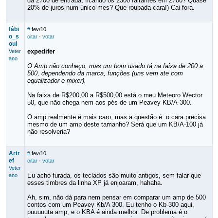
dá 2700 de entrada, ficando os 2300 faltantes em 2700? Quase
20% de juros num único mes? Que roubada cara!) Cai fora.
fábi
#
fev/10
o_s
citar
·
votar
oul
expedifer
Veter
ano
O Amp não conheço, mas um bom usado tá na faixa de 200 a
500, dependendo da marca, funções (uns vem ate com
equalizador e mixer).
Na faixa de R$200,00 a R$500,00 está o meu Meteoro Wector
50, que não chega nem aos pés de um Peavey KB/A-300.
O amp realmente é mais caro, mas a questão é: o cara precisa
mesmo de um amp deste tamanho? Será que um KB/A-100 já
não resolveria?
Artr
#
fev/10
ef
citar
·
votar
Veter
Eu acho furada, os teclados são muito antigos, sem falar que
ano
esses timbres da linha XP já enjoaram, hahaha.
Ah, sim, não dá para nem pensar em comparar um amp de 500
contos com um Peavey Kb/A 300. Eu tenho o Kb-300 aqui,
puuuuuta amp, e o KBA é ainda melhor. De problema é o