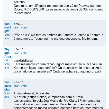
sozinho.
Quanto ao amplificador recomendo que vá no Peavey ou num
Roland KC (KB?) 300. Esse negócio de ampli de 300 conto não
tá com nada.
ban
#
fev/10
daidi
citar
·
votar
gital
P/S: se o GW8 tem os timbres do Fantom X, então o Fantom X
Veter
é uma merda. Toquei num e me deu desespero. Muito ruim.
ano
Thy
#
fev/10
ago
citar
·
votar
Ama
ral
bandaidigital
Cara realmente vc tem razão, agora meio off, eu nunca viu um
Veter
Ketron em lojas, isso confere? Ou eu ando meio desatualizado
ano
pra o lado de arranjadores? Onde se acha isso aqui no Brazil?
ban
#
fev/10
daidi
citar
·
votar
gital
ThyagoAmaral, boa noite.
Veter
A Ketron (antiga Solton) é importada para o Brasil
ano
exclusivamente pela Jog Music de Rio Claro/SP, empresa da
qual o dono é muito meu amigo. Durante cinco anos eu fui
demonstrador da marca portanto conheço bem os instrumentos.