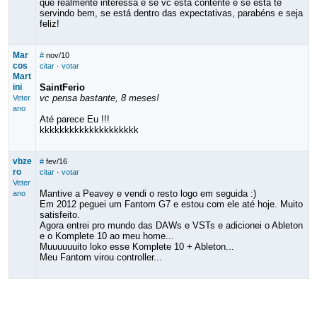
que realmente interessa é se vc está contente e se está te
servindo bem, se está dentro das expectativas, parabéns e seja
feliz!
Mar
#
nov/10
cos
citar
·
votar
Mart
ini
SaintFerio
vc pensa bastante, 8 meses!
Veter
ano
Até parece Eu !!!
kkkkkkkkkkkkkkkkkkkk
vbze
#
fev/16
ro
citar
·
votar
Veter
Mantive a Peavey e vendi o resto logo em seguida :)
ano
Em 2012 peguei um Fantom G7 e estou com ele até hoje. Muito
satisfeito.
Agora entrei pro mundo das DAWs e VSTs e adicionei o Ableton
e o Komplete 10 ao meu home...
Muuuuuuito loko esse Komplete 10 + Ableton...
Meu Fantom virou controller...