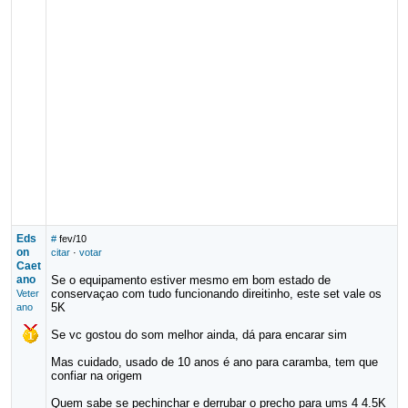
Eds
#
fev/10
on
citar
·
votar
Caet
ano
Se o equipamento estiver mesmo em bom estado de
conservaçao com tudo funcionando direitinho, este set vale os
Veter
5K
ano
Se vc gostou do som melhor ainda, dá para encarar sim
Mas cuidado, usado de 10 anos é ano para caramba, tem que
confiar na origem
Quem sabe se pechinchar e derrubar o precho para ums 4 4.5K