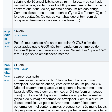
sobrinho de 10 anos! Eitcha coisa ruim! Talvez meu cunhado
não saiba usar, sei lá. Esse G-600 que meu amigo tem faz uma
sonzera que fiquei doido, mesmo sendo um teclado antigo.
Como eu disse, meu set dos sonhos (Tyros 3 e Fantom G) está
fora de cogitação. Os outros yamahas que vi tem som de
brinquedo. Realmente não sei o que fazer... :(
exp
#
fev/10
edif
citar
·
votar
er
Pois é: teu cunhado não sabe controlar. O GW8 além de
Veter
equalizador, que o G600 não tem, ainda tem os timbres do
ano
Fantom X (obs: nem leve em conta os "falantinhos" que o GW*
tem. Ouça só na amplificação mesmo.
ban
#
fev/10
daidi
citar
·
votar
gital
vbzero, boa noite
Veter
vc tem razão.. a linha G da Roland é bem bacana como
ano
arranjador. Apesar de antiga, com certeza dá um pau no GW.
Não sei exatamente quanto vc tá querendo investir, mas nessa
faixa de 5000 você compra um Ketron X1 ou (com um pouco
mais) um Ketron SD1 que com certeza é o que há de melhor
(depois do Audya) em termos de arranjador. Com qualquer um
desses modelos vc pode utilizar ritmos automáticos com
performance inteligente, samples e sequencer. São muito fáceis
de programar e na minha opnião é o que há de melhor para tocar