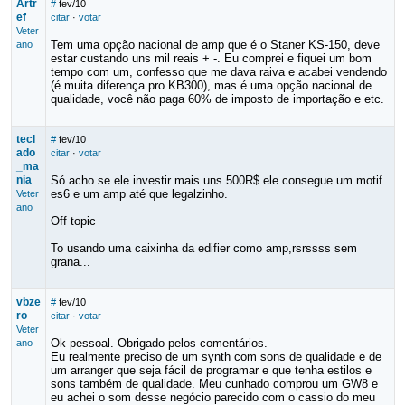
Artr
#
fev/10
ef
citar
·
votar
Veter
Tem uma opção nacional de amp que é o Staner KS-150, deve
ano
estar custando uns mil reais + -. Eu comprei e fiquei um bom
tempo com um, confesso que me dava raiva e acabei vendendo
(é muita diferença pro KB300), mas é uma opção nacional de
qualidade, você não paga 60% de imposto de importação e etc.
tecl
#
fev/10
ado
citar
·
votar
_ma
nia
Só acho se ele investir mais uns 500R$ ele consegue um motif
es6 e um amp até que legalzinho.
Veter
ano
Off topic
To usando uma caixinha da edifier como amp,rsrssss sem
grana...
vbze
#
fev/10
ro
citar
·
votar
Veter
Ok pessoal. Obrigado pelos comentários.
ano
Eu realmente preciso de um synth com sons de qualidade e de
um arranger que seja fácil de programar e que tenha estilos e
sons também de qualidade. Meu cunhado comprou um GW8 e
eu achei o som desse negócio parecido com o cassio do meu