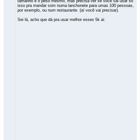
tamanho e o peso mesmo, mas precisa ver se você vai usar só
isso pra mandar som numa lanchonete para umas 100 pessoas,
por exemplo, ou num restaurante. (aí você vai precisar).
Sei lá, acho que dá pra usar melhor esses 5k aí.