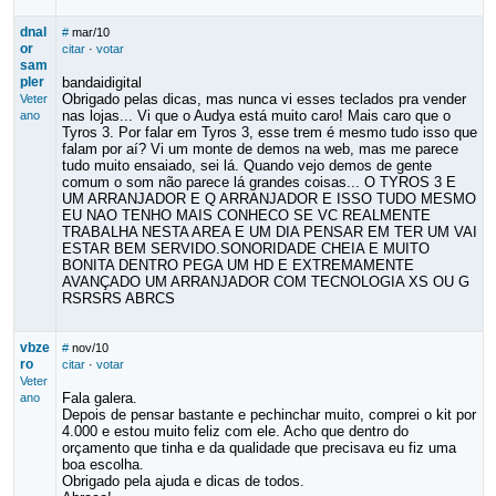
dnal
#
mar/10
or
citar
·
votar
sam
pler
bandaidigital
Obrigado pelas dicas, mas nunca vi esses teclados pra vender
Veter
nas lojas... Vi que o Audya está muito caro! Mais caro que o
ano
Tyros 3. Por falar em Tyros 3, esse trem é mesmo tudo isso que
falam por aí? Vi um monte de demos na web, mas me parece
tudo muito ensaiado, sei lá. Quando vejo demos de gente
comum o som não parece lá grandes coisas... O TYROS 3 E
UM ARRANJADOR E Q ARRANJADOR E ISSO TUDO MESMO
EU NAO TENHO MAIS CONHECO SE VC REALMENTE
TRABALHA NESTA AREA E UM DIA PENSAR EM TER UM VAI
ESTAR BEM SERVIDO.SONORIDADE CHEIA E MUITO
BONITA DENTRO PEGA UM HD E EXTREMAMENTE
AVANÇADO UM ARRANJADOR COM TECNOLOGIA XS OU G
RSRSRS ABRCS
vbze
#
nov/10
ro
citar
·
votar
Veter
Fala galera.
ano
Depois de pensar bastante e pechinchar muito, comprei o kit por
4.000 e estou muito feliz com ele. Acho que dentro do
orçamento que tinha e da qualidade que precisava eu fiz uma
boa escolha.
Obrigado pela ajuda e dicas de todos.