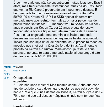
É bem verdade que não se encontra em muitas lojas pelo Brasil
afora, mas frequentemente testemunhos músicos do Brasil todo
que vem à Rio Claro à procura de um instrumento desses. É
bem verdade também que esses arranjadores (Solton MS-
50/60/100 e Ketron X1, SD-1 e SD5) apesar de terem um
mercado meio que restrito, tem talvez o maior percentual de
proprietários satisfeitos. Eu mesmo tive um Solton MS50 por 7
anos e depois um Ketron X1 por 10 anos e quando resolvi
vender, abri a boca e fiquei sem ele em menos de 1 semana.
Posso estar enganado, mas na minha opinião o mercado
desses instrumentos apesar de pequeno é bastante aquecido.
Talvez por isso seja difícil de encontrá-los. A propósito todos os
modelos que citei acima já estão fora de linha. Atualmente o
produto da Ketron é o Audya. Maravilhoso, já testei e fiquei
surpreso, no entanto para o mercado nacional seu preço é alto
demais: cerca de R$ 23.000,00.
vbze
#
fev/10
ro
citar
·
votar
Veter
Ok rapaziada.
ano
expedifer
É... ele não sabe mesmo! Mas mesmo assim! Acho que esse
tipo de teclado o cara deve ligar e gostar do que está ouvindo,
não é? Pelo que vi nas demos do Tyros 3, Ketron Audya e do G-
70, o som é que sai dessas máquinas é lindo sem ter que ficar
editando...
bandaidigital