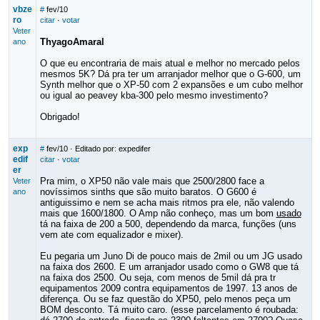
vbze
#
fev/10
ro
citar
·
votar
Veter
ThyagoAmaral
ano
O que eu encontraria de mais atual e melhor no mercado pelos
mesmos 5K? Dá pra ter um arranjador melhor que o G-600, um
Synth melhor que o XP-50 com 2 expansões e um cubo melhor
ou igual ao peavey kba-300 pelo mesmo investimento?
Obrigado!
exp
#
fev/10
· Editado por: expedifer
edif
citar
·
votar
er
Pra mim, o XP50 não vale mais que 2500/2800 face a
Veter
novíssimos sinths que são muito baratos. O G600 é
ano
antiguissimo e nem se acha mais ritmos pra ele, não valendo
mais que 1600/1800. O Amp não conheço, mas um bom
usado
tá na faixa de 200 a 500, dependendo da marca, funções (uns
vem ate com equalizador e mixer).
Eu pegaria um Juno Di de pouco mais de 2mil ou um JG usado
na faixa dos 2600. E um arranjador usado como o GW8 que tá
na faixa dos 2500. Ou seja, com menos de 5mil dá pra tr
equipamentos 2009 contra equipamentos de 1997. 13 anos de
diferença. Ou se faz questão do XP50, pelo menos peça um
BOM desconto. Tá muito caro. (esse parcelamento é roubada: