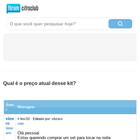
Qual é o preço atual desse kit?
Auto
Mensagem
r
vbze
#
fev/10
· Editado por: vbzero
ro
citar
Veter
Olá pessoal.
ano
Estou querendo comprar um set para tocar na noite.