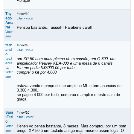
Abraço!
Thy
#
nov/10
ago
citar
·
votar
Ama
ral
Pensou bastante... uiaaa!!! Parabéns cara!!!
Veter
ano
fern
#
nov/10
and
citar
·
votar
o
tecl
um XP-50 com duas placas de expansão, um G-600, um
adis
amplificador Peavey KBA-300 e uma mesa de 8 canais
ta
Ele me pediu R$5000,00 por tudo
comprei o kit por 4.000
Veter
ano
estava vendo o preço desse ampli no ML e tem anuncios de
3.300 4.300...
se pagou 4.000 por tudo, comprou o ampli e o resto saiu de
graça
Sain
#
nov/10
tFeri
citar
·
votar
o
Heheh vc pensa bastante, 8 meses! Mas comprou por um bom
Veter
preço. XP 50 é um teclado antigo mas mesmo assim legal! O
ano