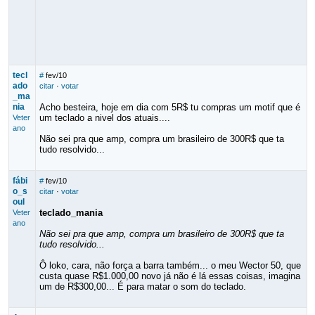
tecl
#
fev/10
ado
citar
·
votar
_ma
nia
Acho besteira, hoje em dia com 5R$ tu compras um motif que é
um teclado a nivel dos atuais....
Veter
ano
Não sei pra que amp, compra um brasileiro de 300R$ que ta
tudo resolvido...
fábi
#
fev/10
o_s
citar
·
votar
oul
teclado_mania
Veter
ano
Não sei pra que amp, compra um brasileiro de 300R$ que ta
tudo resolvido...
Ô loko, cara, não força a barra também... o meu Wector 50, que
custa quase R$1.000,00 novo já não é lá essas coisas, imagina
um de R$300,00... É para matar o som do teclado.