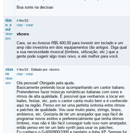
Boa sorte na decisao
fábi
#
fev/10
o_s
citar
·
votar
oul
vbzero
Veter
ano
Cara, se eu tivesse R$5.400,00 para investir em teclado e um
amp não investiria em dois equipamentos tão antigos. Diga qual
a sua necessidade musical (timbres, utilização, etc.) que a
gente pode sugerir algo mais novo, e até melhor para você.
vbze
#
fev/10
· Editado por: vbzero
ro
citar
·
votar
Veter
Olá pessoal! Obrigado pela ajuda.
ano
Basicamente pretendo tocar acompanhando um cantor italiano.
Pretendemos fazer músicas românticas italianas com sons e
ritmos de alta qualidade. É possível que venhamos a tocar em
bailes, festas, etc, pois o cantor canta muito bem e é conhecido
aqui na região. Penso em ter uma perfeita sintonia entre ritmos
e patches de qualidade. Vou usar muito piano, strings, brass,
ambience, etc. Gostaria de ter um arranjador que seja fácil de
programar novos estilos e preferencialmente que tenha ótimos
timbres, mas não é tão fácil conseguir tudo isso num arranjador,
então penso em ter um belo synth para usar os patches.
Eu conheço o G-600/800/1000 e também a linha XP. Sempre fui