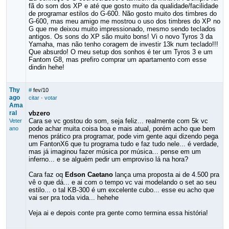
fã do som dos XP e até que gosto muito da qualidade/facilidade
de programar estilos do G-600. Não gosto muito dos timbres do
G-600, mas meu amigo me mostrou o uso dos timbres do XP no
G que me deixou muito impressionado, mesmo sendo teclados
antigos. Os sons do XP são muito bons! Vi o novo Tyros 3 da
Yamaha, mas não tenho coragem de investir 13k num teclado!!!
Que absurdo! O meu setup dos sonhos é ter um Tyros 3 e um
Fantom G8, mas prefiro comprar um apartamento com esse
dindin hehe!
Thy
#
fev/10
ago
citar
·
votar
Ama
ral
vbzero
Cara se vc gostou do som, seja feliz... realmente com 5k vc
Veter
pode achar muita coisa boa e mais atual, porém acho que bem
ano
menos prático pra programar, pode vim gente aqui dizendo pega
um FantonX6 que tu programa tudo e faz tudo nele... é verdade,
mas já imaginou fazer música por música... pense em um
inferno... e se alguém pedir um emproviso lá na hora?
Cara faz oq
Edson Caetano
lança uma proposta ai de 4.500 pra
vê o que dá... e ai com o tempo vc vai modelando o set ao seu
estilo... o tal KB-300 é um excelente cubo... esse eu acho que
vai ser pra toda vida... hehehe
Veja ai e depois conte pra gente como termina essa história!