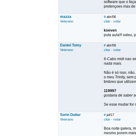
software que o faça
pretençoes mas de u
mazza
#
abr/06
Veterano
citar
·
votar
kseven
puta aula!!! valeu,
Daniel Tomy
#
abr/06
Veterano
citar
·
votar
6-Cabo midi nao ser
nada mais.
Não é só isso, não.
o meu Trinity, sem 
timbres que utilize
119997
gostaria de saber 
Se esse mudar for n
Sorin Guitar
#
jul/17
Veterano
citar
·
votar
Boa noite galera, 
mesmo porem mais 