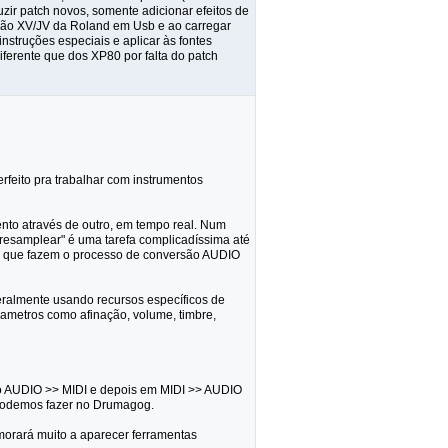
zir patch novos, somente adicionar efeitos de
ção XV/JV da Roland em Usb e ao carregar
struções especiais e aplicar às fontes
iferente que dos XP80 por falta do patch
feito pra trabalhar com instrumentos
ento através de outro, em tempo real. Num
"resamplear" é uma tarefa complicadíssima até
as que fazem o processo de conversão AUDIO
ralmente usando recursos específicos de
rametros como afinação, volume, timbre,
ão AUDIO >> MIDI e depois em MIDI >> AUDIO
 podemos fazer no Drumagog.
orará muito a aparecer ferramentas