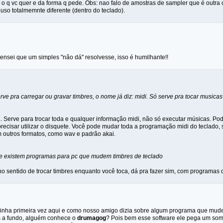
 o q vc quer e da forma q pede. Obs: nao falo de amostras de sampler que é outra
so totalmemnte diferente (dentro do teclado).
 pensei que um simples "não dá" resolvesse, isso é humilhante!!
ve pra carregar ou gravar timbres, o nome já diz: midi. Só serve pra tocar musicas
.. Serve para trocar toda e qualquer informação midi, não só executar músicas. Pod
precisar utilizar o disquete. Você pode mudar toda a programação midi do teclado
m outros formatos, como wav e padrão akai.
se existem programas para pc que mudem timbres de teclado
o sentido de trocar timbres enquanto você toca, dá pra fazer sim, com programas 
minha primeira vez aqui e como nosso amigo dizia sobre algum programa que mud
a fundo, alguém conhece o
drumagog
? Pois bem esse software ele pega um so