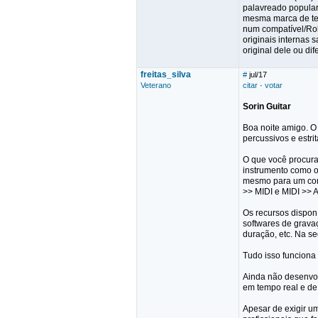
palavreado popular)
mesma marca de tec
num compatível/Rol
originais internas 
original dele ou di
freitas_silva
#
jul/17
Veterano
citar
·
votar
Sorin Guitar
Boa noite amigo. O
percussivos e estri
O que você procura
instrumento como o
mesmo para um comp
>> MIDI e MIDI >> 
Os recursos dispon
softwares de grava
duração, etc. Na se
Tudo isso funciona 
Ainda não desenvo
em tempo real e de
Apesar de exigir 