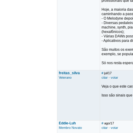
profissionais que 
Hoje, a maioria da
caminhando a pass
- O Melodyne depoi
- Diversas pedalei
machine, synth, pia
(hexafônicos);
- Várias DAWs pos
- Aplicativos para 
São muitos os exemp
exemplo, se popula
Só nos resta esper
freitas_silva
#
jul/17
Veterano
citar
·
votar
Veja o que este ca
Isso são sinais que
Eddie-Luh
#
ago/17
Membro Novato
citar
·
votar