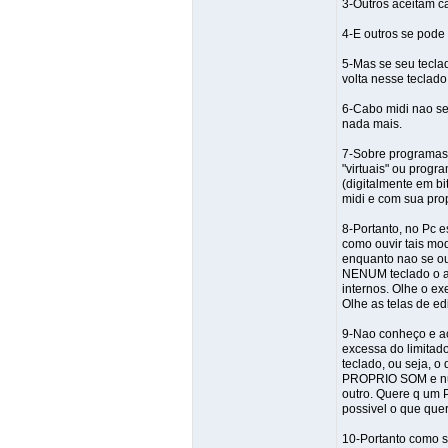
3-Outros aceitam c
4-E outros se pode 
5-Mas se seu tecla
volta nesse teclado
6-Cabo midi nao ser
nada mais.
7-Sobre programas,
"virtuais" ou prog
(digitalmente em bi
midi e com sua prop
8-Portanto, no Pc 
como ouvir tais mo
enquanto nao se ouv
NENUM teclado o ac
internos. Olhe o e
Olhe as telas de ed
9-Nao conheço e ac
excessa do limitad
teclado, ou seja, 
PROPRIO SOM e nunc
outro. Quere q um 
possivel o que que
10-Portanto como só