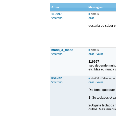
Autor
Mensagem
119997
#
abr/06
Veterano
citar
gostaria de saber 
mano_a_mano
#
abr/06
Veterano
citar
·
votar
119997
Isso depende muito
etc. Mas eu nunca o
kseven
#
abr/06
· Editado po
Veterano
citar
·
votar
Da forma que quer 
1- Só teclados c/ 
2-Alguns teclados n
outros. Mas tem qu