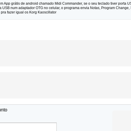
um App grátis de android chamado Midi Commander, se o seu teclado tiver porta USB
ta USB num adaptador OTG no celular, o programa envia Notas, Program Change, S
ra fazer igual os Korg Kaoscillator
unto