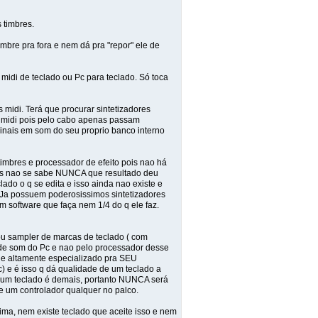
 timbres.
bre pra fora e nem dá pra "repor" ele de
 midi de teclado ou Pc para teclado. Só toca
idi. Terá que procurar sintetizadores
bo midi pois pelo cabo apenas passam
 sinais em som do seu proprio banco interno
imbres e processador de efeito pois nao há
 mas nao se sabe NUNCA que resultado deu
lado o q se edita e isso ainda nao existe e
. Ja possuem poderosissimos sintetizadores
m software que faça nem 1/4 do q ele faz.
ou sampler de marcas de teclado ( com
 de som do Pc e nao pelo processador desse
 e altamente especializado pra SEU
 e é isso q dá qualidade de um teclado a
 um teclado é demais, portanto NUNCA será
e um controlador qualquer no palco.
sima, nem existe teclado que aceite isso e nem