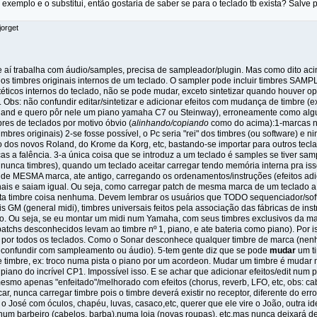
exemplo e o substitui, então gostaria de saber se para o teclado tb exista? Salve p
jorget
 aí trabalha com áudio/samples, precisa de sampleador/plugin. Mas como dito ac
os timbres originais internos de um teclado. O sampler pode incluir timbres SAM
ntéticos internos do teclado, não se pode mudar, exceto sintetizar quando houver op
. Obs: não confundir editar/sintetizar e adicionar efeitos com mudança de timbre 
and e quero pôr nele um piano yamaha C7 ou Steinway), erroneamente como algu
res de teclados por motivo óbvio (
alinhando/copiando
como do acima):1-marcas n
(timbres originais) 2-se fosse possível, o Pc seria "rei" dos timbres (ou software)
 dos novos Roland, do Krome da Korg, etc, bastando-se importar para outros tecl
s a falência. 3-a única coisa que se introduz a um teclado é samples se tiver sampl
nunca timbres), quando um teclado aceitar carregar tendo memória interna pra iss
de MESMA marca, ate antigo, carregando os ordenamentos/instruções (efeitos adic
inais e saiam igual. Ou seja, como carregar patch de mesma marca de um teclado a 
ta timbre coisa nenhuma. Devem lembrar os usuários que TODO sequenciador/sof
is GM (general midi), timbres universais feitos pela associação das fábricas de in
o. Ou seja, se eu montar um midi num Yamaha, com seus timbres exclusivos da ma
patchs desconhecidos levam ao timbre nº 1, piano, e ate bateria como piano). Por
 por todos os teclados. Como o Sonar desconhece qualquer timbre de marca (n
confundir com sampleamento ou áudio). 5-tem gente diz que se pode
mudar
um ti
imbre, ex: troco numa pista o piano por um acordeon. Mudar um timbre é mudar 
iano do incrível CP1. Impossível isso. E se achar que adicionar efeitos/edit num p
mesmo apenas "enfeitado"/melhorado com efeitos (chorus, reverb, LFO, etc, obs: ca
ocar, nunca carregar timbre pois o timbre deverá existir no receptor, diferente do e
 o José com óculos, chapéu, luvas, casaco,etc, querer que ele vire o João, outra i
) num barbeiro (cabelos, barba),numa loja (novas roupas), etc,mas nunca deixará 