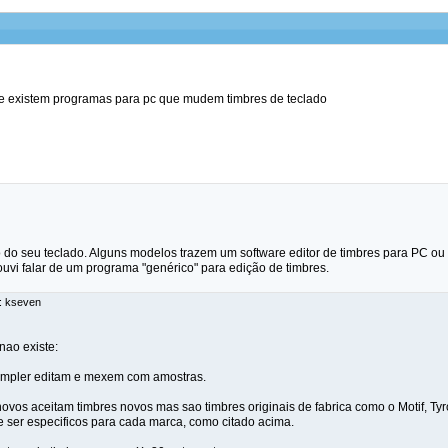
se existem programas para pc que mudem timbres de teclado
 do seu teclado. Alguns modelos trazem um software editor de timbres para PC ou 
uvi falar de um programa "genérico" para edição de timbres.
r: kseven
nao existe:
sampler editam e mexem com amostras.
ovos aceitam timbres novos mas sao timbres originais de fabrica como o Motif, Tyr
e ser especificos para cada marca, como citado acima.