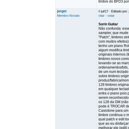
timbre do BFD3 por 
jorget
#
jul/17
· Editado por: 
Membro Novato
citar
·
votar
Sorin Guitar
Não confunda: esse
sampler, que mude 
"Patch", timbres si
com muitos efeitos)
tenho um piano Rol
algum modifica timb
originais internos 
timbres novos como
levando-se as marca
ordenamentos/bits, 
de um num teclado 
sobre timbres orig
produz/fabrica/mon
128 timbres origina
em qualquer teclad
entra o piano pois 
serem reconhecido
os 128 da GM (não 
pode é TROCAR de t
Casiotone para um p
timbre continua o 
qual patch e edit t
que ao eu disfarçar
melhorar ele (edit