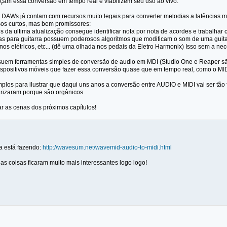
façam essa conversão em tempo real e viabilizem seu uso ao vivo.
s DAWs já contam com recursos muito legais para converter melodias a latências
os curtos, mas bem promissores:
s da ultima atualização consegue identificar nota por nota de acordes e trabalha
ras para guitarra possuem poderosos algoritmos que modificam o som de uma guita
nos elétricos, etc... (dê uma olhada nos pedais da Eletro Harmonix) Isso sem a n
suem ferramentas simples de conversão de audio em MDI (Studio One e Reaper s
dispositivos móveis que fazer essa conversão quase que em tempo real, como o MID
los para ilustrar que daqui uns anos a conversão entre AUDIO e MIDI vai ser tão 
rizaram porque são orgânicos.
ar as cenas dos próximos capítulos!
ra está fazendo:
http://wavesum.net/wavemid-audio-to-midi.html
 as coisas ficaram muito mais interessantes logo logo!