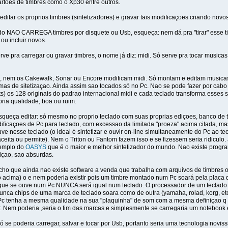
artoes de timbres como o Xp30 entre outros.
editar os proprios timbres (sintetizadores) e gravar tais modificaçoes criando novos
do NAO CARREGA timbres por disquete ou Usb, esqueça: nem dá pra "tirar" esse tim
 ou incluir novos.
ve pra carregar ou gravar timbres, o nome já diz: midi. Só serve pra tocar musicas
 nem os Cakewalk, Sonar ou Encore modificam midi. Só montam e editam musicas m
ramas de sitetizaçao. Ainda assim sao tocados só no Pc. Nao se pode fazer por ca
ts) os 128 originais do padrao internacional midi e cada teclado transforma esses
ria qualidade, boa ou ruim.
esqueça editar: só mesmo no proprio teclado com suas proprias ediçoes, banco de t
dificaçoes de Pc para teclado, com excessao da limitada "proeza" acima citada,
e nesse teclado (o ideal é sintetizar e ouvir on-line simultaneamente do Pc ao tec
eita ou permite). Nem o Triton ou Fantom fazem isso e se fizessem seria ridiculo
xemplo do
OASYS
que é o maior e melhor sintetizador do mundo. Nao existe progra
içao, sao absurdas.
ho que ainda nao existe software a venda que trabalha com arquivos de timbres 
o acima) o e nem poderia existir pois um timbre montado num Pc soará pela placa
o que se ouve num Pc NUNCA será igual num teclado. O processador de um teclado
a chips de uma marca de teclado soara como de outra (yamaha, rolad, korg, etc)
Pc tenha a mesma qualidade na sua "plaquinha" de som com a mesma definiçao q
r. Nem poderia ,seria o fim das marcas e simplesmente se carregaria um notebook 
 se poderia carregar, salvar e tocar por Usb, portanto seria uma tecnologia novis