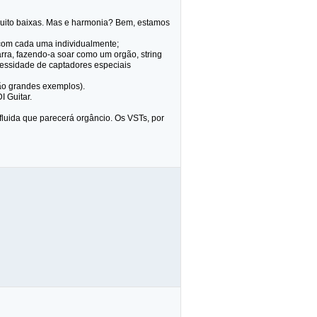
 muito baixas. Mas e harmonia? Bem, estamos
r com cada uma individualmente;
rra, fazendo-a soar como um orgão, string
ecessidade de captadores especiais
ão grandes exemplos).
I Guitar.
fluida que parecerá orgâncio. Os VSTs, por