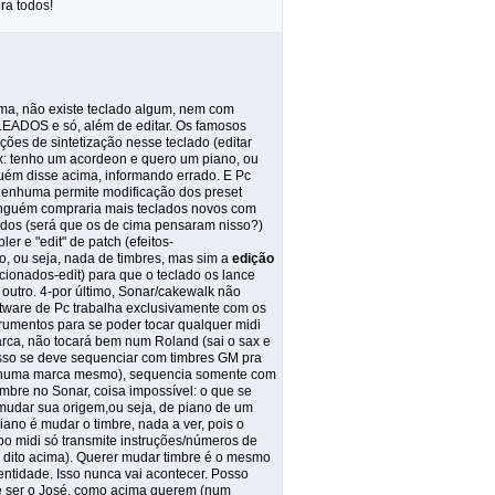
ra todos!
ima, não existe teclado algum, nem com
PLEADOS e só, além de editar. Os famosos
ções de sintetização nesse teclado (editar
(ex: tenho um acordeon e quero um piano, ou
ém disse acima, informando errado. E Pc
enhuma permite modificação dos preset
 e ninguém compraria mais teclados novos com
ados (será que os de cima pensaram nisso?)
er e "edit" de patch (efeitos-
o, ou seja, nada de timbres, mas sim a
edição
ionados-edit) para que o teclado os lance
outro. 4-por último, Sonar/cakewalk não
tware de Pc trabalha exclusivamente com os
strumentos para se poder tocar qualquer midi
rca, não tocará bem num Roland (sai o sax e
 isso se deve sequenciar com timbres GM pra
enhuma marca mesmo), sequencia somente com
mbre no Sonar, coisa impossível: o que se
mudar sua origem,ou seja, de piano de um
iano é mudar o timbre, nada a ver, pois o
bo midi só transmite instruções/números de
rro dito acima). Querer mudar timbre é o mesmo
dentidade. Isso nunca vai acontecer. Posso
de ser o José, como acima querem (num