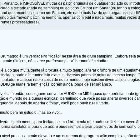
. Portanto, é IMPOSSÍVEL mudar os patch originais de qualquer teclado ou introdu
lado a teclado (nada de samples) ou edit dos GM por um Sonar (eu tenho a cole
and que reconheça, como um Fantom, ele nada mais faz do que pegar esses edit/in
saindo tais "novos" patch na memória, apenas com edit e nada mais, muitas vezes d
ferentes processadores).
 Drumagog é um verdadeiro "tiozão" nessa área de drum sampling. Embora seja per
tamente ritmicos, não serve pra "resamplear" harmonia/melodia.
 é algo que muita gente já procura a muito tempo: alterar o timbre de um equipam
 teclado, onde o intrumentista executa diversos pares de notas ao mesmo tempo, 
utador, mas isso não é coisa do outro mundo: hoje existem diversas tecnologi
AUDIO de maneira bem eficás, porém ainda longe de ser orgânico.
íveis até então, conseguem converter AUDIO em MIDI quase que perfeitamente (ge
ção e munido de algumas écnicas), permitindo que você possa alterar diversos pa
quencia, depois de apertar o "play", você pode ouvir o resultado.
muito bem no estúdio, mas ao vivo...
lveram, pelo menos para teclados, uma ferramenta que pudesse fazer a convers
 forma satisfatória, para que assim pudéssemos alterar parâmetros do som como
um nível processamento elevado e um esquema de programação complexo, não dem