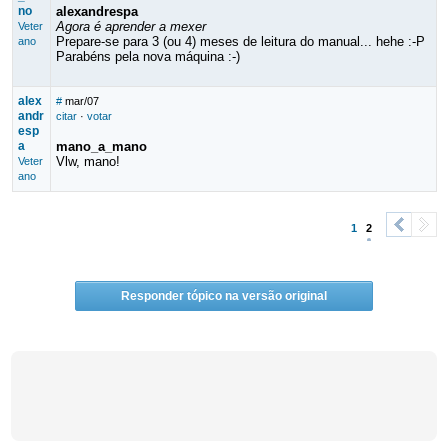
no
alexandrespa
Agora é aprender a mexer
Veter
Prepare-se para 3 (ou 4) meses de leitura do manual... hehe :-P
ano
Parabéns pela nova máquina :-)
alex
#
mar/07
andr
citar
·
votar
esp
a
mano_a_mano
Vlw, mano!
Veter
ano
1
2
<
>
Responder tópico na versão original