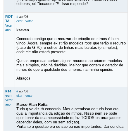
editores, só "tocadores"!!! Isso responde?
ROT
#
abr/06
TA
citar
·
votar
Veter
kseven
ano
Concordo contigo que o
recurso
de criação de ritmos é bem-
vindo. Agora, sempre existirão modelos
tops
que terão o recurso
(caso do G-70), e outros de linhas mais baratas (e simples),
onde ele não estará presente.
Que as empresas cortam alguns recursos ao criarem modelos
mais simples, não há dúvidas. Melhor que cortem o gerador de
ritmos do que a qualidade dos timbres, na minha opinião.
Abraços.
kse
#
abr/06
ven
citar
·
votar
Veter
Marco Alan Rotta
ano
Tudo q vc diz tb concordo. Mas a premissa de tudo isso era
qual a importancia da ediçao de ritmos. Nisso nem se pode
questionar da sua necessidade (q faz TODOS os arranjadores
depender deles, com ou sem ediçao).
Portanto a questao era se sao ou nao importantes. Dai conclua.