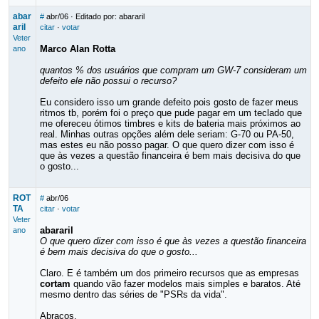
abar
#
abr/06
· Editado por: abararil
aril
citar
·
votar
Veter
Marco Alan Rotta
ano
quantos % dos usuários que compram um GW-7 consideram um
defeito ele não possui o recurso?
Eu considero isso um grande defeito pois gosto de fazer meus
ritmos tb, porém foi o preço que pude pagar em um teclado que
me ofereceu ótimos timbres e kits de bateria mais próximos ao
real. Minhas outras opções além dele seriam: G-70 ou PA-50,
mas estes eu não posso pagar. O que quero dizer com isso é
que às vezes a questão financeira é bem mais decisiva do que
o gosto...
ROT
#
abr/06
TA
citar
·
votar
Veter
abararil
ano
O que quero dizer com isso é que às vezes a questão financeira
é bem mais decisiva do que o gosto...
Claro. E é também um dos primeiro recursos que as empresas
cortam
quando vão fazer modelos mais simples e baratos. Até
mesmo dentro das séries de "PSRs da vida".
Abraços.