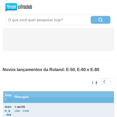
Novos lançamentos da Roland: E-50, E-60 e E-80
1
2
<
>
Auto
Mensagem
r
man
#
abr/06
o_a
citar
·
votar
_ma