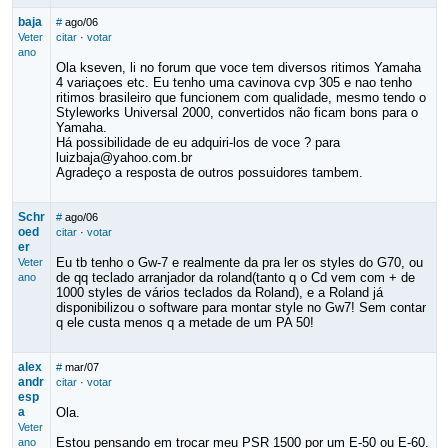
baja
#
ago/06
Veter
citar
·
votar
ano
Ola kseven, li no forum que voce tem diversos ritimos Yamaha
4 variaçoes etc. Eu tenho uma cavinova cvp 305 e nao tenho
ritimos brasileiro que funcionem com qualidade, mesmo tendo o
Styleworks Universal 2000, convertidos não ficam bons para o
Yamaha.
Há possibilidade de eu adquiri-los de voce ? para
luizbaja@yahoo.com.br
Agradeço a resposta de outros possuidores tambem.
Schr
#
ago/06
oed
citar
·
votar
er
Eu tb tenho o Gw-7 e realmente da pra ler os styles do G70, ou
Veter
de qq teclado arranjador da roland(tanto q o Cd vem com + de
ano
1000 styles de vários teclados da Roland), e a Roland já
disponibilizou o software para montar style no Gw7! Sem contar
q ele custa menos q a metade de um PA 50!
alex
#
mar/07
andr
citar
·
votar
esp
a
Ola.
Veter
Estou pensando em trocar meu PSR 1500 por um E-50 ou E-60.
ano