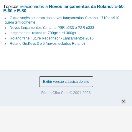
Tópicos
relacionados a
Novos lançamentos da Roland: E-50,
E-60 e E-80
O que voçês acharam dos novos lançamentos Yamaha: s710 e s910
quem tem comente!
Novos lançamentos Yamaha: PSR e233 e PSR e333.
lançamentos: roland rd-700gx e rd-300gx
Roland "The Future Redefined" - Lançamentos 2016
Roland Go:Keys 3 e 5 (novos teclados Roland)
Exibir versão clássica do site
Fórum Cifra Club © 2001-2026