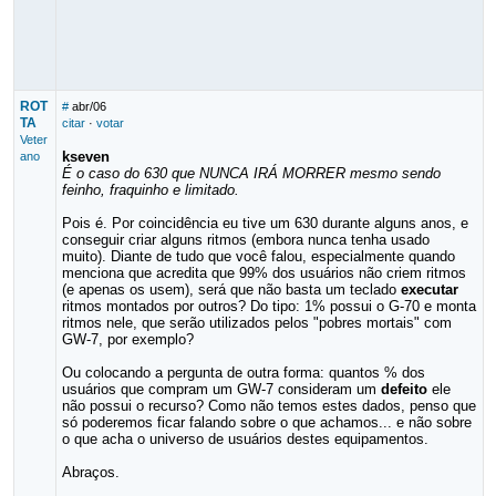
ROT
#
abr/06
TA
citar
·
votar
Veter
kseven
ano
É o caso do 630 que NUNCA IRÁ MORRER mesmo sendo
feinho, fraquinho e limitado.
Pois é. Por coincidência eu tive um 630 durante alguns anos, e
conseguir criar alguns ritmos (embora nunca tenha usado
muito). Diante de tudo que você falou, especialmente quando
menciona que acredita que 99% dos usuários não criem ritmos
(e apenas os usem), será que não basta um teclado
executar
ritmos montados por outros? Do tipo: 1% possui o G-70 e monta
ritmos nele, que serão utilizados pelos "pobres mortais" com
GW-7, por exemplo?
Ou colocando a pergunta de outra forma: quantos % dos
usuários que compram um GW-7 consideram um
defeito
ele
não possui o recurso? Como não temos estes dados, penso que
só poderemos ficar falando sobre o que achamos... e não sobre
o que acha o universo de usuários destes equipamentos.
Abraços.