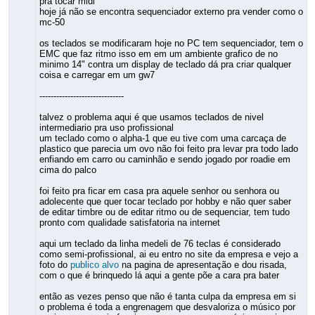
pra tocar midi"
hoje já não se encontra sequenciador externo pra vender como o
mc-50
os teclados se modificaram hoje no PC tem sequenciador, tem o
EMC que faz ritmo isso em em um ambiente grafico de no
minimo 14" contra um display de teclado dá pra criar qualquer
coisa e carregar em um gw7
------------------------------
talvez o problema aqui é que usamos teclados de nivel
intermediario pra uso profissional
um teclado como o alpha-1 que eu tive com uma carcaça de
plastico que parecia um ovo não foi feito pra levar pra todo lado
enfiando em carro ou caminhão e sendo jogado por roadie em
cima do palco
foi feito pra ficar em casa pra aquele senhor ou senhora ou
adolecente que quer tocar teclado por hobby e não quer saber
de editar timbre ou de editar ritmo ou de sequenciar, tem tudo
pronto com qualidade satisfatoria na internet
aqui um teclado da linha medeli de 76 teclas é considerado
como semi-profissional, ai eu entro no site da empresa e vejo a
foto do
publico alvo
na pagina de apresentação e dou risada,
com o que é brinquedo lá aqui a gente põe a cara pra bater
então as vezes penso que não é tanta culpa da empresa em si
o problema é toda a engrenagem que desvaloriza o músico por