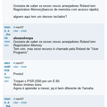
Gostaria de saber se esses novos arranjadores Roland tem
Registration Memory(bancos de memória com acesso rápido).
alguem aqui tem um desses teclados?
man
#
mar/07
o_a
citar
·
votar
_ma
no
alexandrespa
Gostaria de saber se esses novos arranjadores Roland tem
Veter
Registration Memory
ano
Tem sim, mas esse recurso é chamado pela Roland de "User
Programs".
alex
#
mar/07
andr
citar
·
votar
esp
a
Pronto!
Veter
Troquei o PSR-1550 por um E-60.
ano
Muitos timbres bons.
Agora é aprender a mexer, pq é bem diferente de Yamaha.
man
#
mar/07
o_a
citar
·
votar
_ma