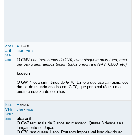
abar
#
abr/06
aril
citar
·
votar
Veter
O GW7 nao toca ritmos do G70, alias ninguem mais toca, mas
ano
pra baixo sim, ambos tocam todos q montam (VA7, G800, etc)
kseven
O GW-7 toca sim ritmos do G-70, tanto é que uso a maioria dos
ritmos de usuário criados em G-70, que por sinal têem uma
enorme riqueza de detalhes.
kse
#
abr/06
ven
citar
·
votar
Veter
abararil
ano
O Gw7 tem mais de 2 anos no mercado. Quase 3 desde seu
lançamento no Japao.
O G70 tem quase 1 ano. Portanto impossivel isso devido ao