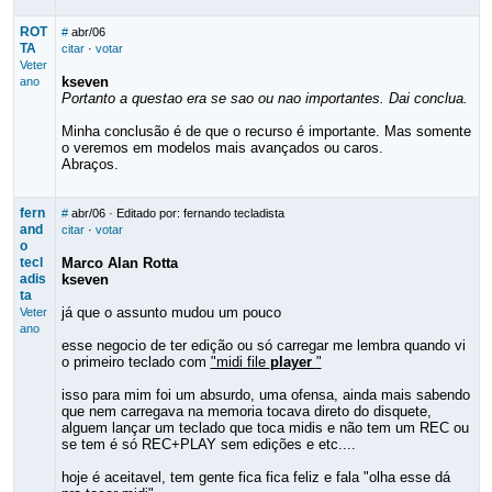
ROT
#
abr/06
TA
citar
·
votar
Veter
kseven
ano
Portanto a questao era se sao ou nao importantes. Dai conclua.
Minha conclusão é de que o recurso é importante. Mas somente
o veremos em modelos mais avançados ou caros.
Abraços.
fern
#
abr/06
· Editado por: fernando tecladista
and
citar
·
votar
o
tecl
Marco Alan Rotta
adis
kseven
ta
já que o assunto mudou um pouco
Veter
ano
esse negocio de ter edição ou só carregar me lembra quando vi
o primeiro teclado com
"midi file
player
"
isso para mim foi um absurdo, uma ofensa, ainda mais sabendo
que nem carregava na memoria tocava direto do disquete,
alguem lançar um teclado que toca midis e não tem um REC ou
se tem é só REC+PLAY sem edições e etc....
hoje é aceitavel, tem gente fica fica feliz e fala "olha esse dá