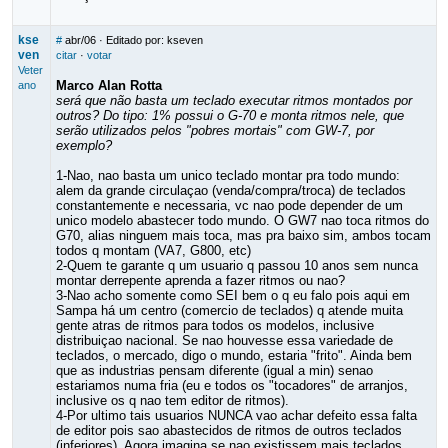
kse
#
abr/06
· Editado por: kseven
ven
citar
·
votar
Veter
Marco Alan Rotta
ano
será que não basta um teclado executar ritmos montados por
outros? Do tipo: 1% possui o G-70 e monta ritmos nele, que
serão utilizados pelos "pobres mortais" com GW-7, por
exemplo?
1-Nao, nao basta um unico teclado montar pra todo mundo:
alem da grande circulaçao (venda/compra/troca) de teclados
constantemente e necessaria, vc nao pode depender de um
unico modelo abastecer todo mundo. O GW7 nao toca ritmos do
G70, alias ninguem mais toca, mas pra baixo sim, ambos tocam
todos q montam (VA7, G800, etc)
2-Quem te garante q um usuario q passou 10 anos sem nunca
montar derrepente aprenda a fazer ritmos ou nao?
3-Nao acho somente como SEI bem o q eu falo pois aqui em
Sampa há um centro (comercio de teclados) q atende muita
gente atras de ritmos para todos os modelos, inclusive
distribuiçao nacional. Se nao houvesse essa variedade de
teclados, o mercado, digo o mundo, estaria "frito". Ainda bem
que as industrias pensam diferente (igual a min) senao
estariamos numa fria (eu e todos os "tocadores" de arranjos,
inclusive os q nao tem editor de ritmos).
4-Por ultimo tais usuarios NUNCA vao achar defeito essa falta
de editor pois sao abastecidos de ritmos de outros teclados
(inferiores). Agora imagina se nao existissem mais teclados