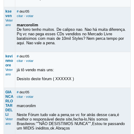
kse
#
dez/05
ven
citar
·
votar
Veter
marcorolim
ano
De forro tenho muitos. De calipso nao. Nao há muita diferença.
Pq vc nao pega esses CDs vendidos no Mercado Livre
baratisimos com mais de 10mil Styles? Nem perca tempo por
aqui. Nao vale a pena.
kevi
#
dez/05
nmo
citar
·
votar
ore
já tô vendo mais uns:
Veter
ano
Desisto deste fórum ( XXXXXX )
GIA
#
dez/05
NCA
citar
·
votar
RLO
TAR
marcorolim
DEL
LI
Neste Fórum tudo vale a pena,se vc for atrás desse cara,é
melhor o responsável deste site,fecha-lo,Nós somos
Veter
Brasileiros:""NÃO DESISTIMOS NUNCA"",Estou te passando
ano
um MIDIS inéditos,ok.Abraços