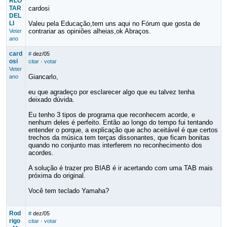
RLO
TAR
cardosi
DEL
LI
Valeu pela Educação,tem uns aqui no Fórum que gosta de
contrariar as opiniões alheias,ok Abraços.
Veter
ano
card
#
dez/05
osi
citar
·
votar
Veter
Giancarlo,
ano
eu que agradeço por esclarecer algo que eu talvez tenha
deixado dúvida.
Eu tenho 3 tipos de programa que reconhecem acorde, e
nenhum deles é perfeito. Então ao longo do tempo fui tentando
entender o porque, a explicação que acho aceitável é que certos
trechos da música tem terças dissonantes, que ficam bonitas
quando no conjunto mas interferem no reconhecimento dos
acordes.
A solução é trazer pro BIAB é ir acertando com uma TAB mais
próxima do original.
Você tem teclado Yamaha?
Rod
#
dez/05
rigo
citar
·
votar