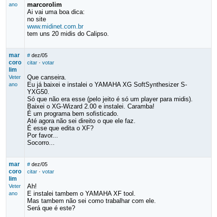
marcorolim
ano
Ai vai uma boa dica:
no site
www.midinet.com.br
tem uns 20 midis do Calipso.
mar
#
dez/05
coro
citar
·
votar
lim
Que canseira.
Veter
Eu já baixei e instalei o YAMAHA XG SoftSynthesizer S-
ano
YXG50.
Só que não era esse (pelo jeito é só um player para midis).
Baixei o XG-Wizard 2.00 e instalei. Caramba!
É um programa bem sofisticado.
Até agora não sei direito o que ele faz.
É esse que edita o XF?
Por favor...
Socorro...
mar
#
dez/05
coro
citar
·
votar
lim
Ah!
Veter
E instalei tambem o YAMAHA XF tool.
ano
Mas tambem não sei como trabalhar com ele.
Será que é este?