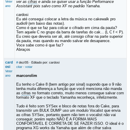
ver as
cifras
e ainda se quiser usar a função Performance
Veter
Assistant pois salvo como XF no padrão Yamaha.
ano
cardosi
Eu até consegui colocar a letra da música no cakewalk pro
audio9 (em baixo das notas).
Como é que se faz para colcar o cifrado em cima da pauta?
Tem aquele C no grupo da barra de tarefas do cak... (L C f < P).
Eu creio que deveria ser ali, até consigo cifrar na parte superior
da pauta, mas quando eu mando salvar ele desaparece.
Voce sabe como é que faz?
Abraços
card
#
dez/05
· Editado por: cardosi
osi
citar
·
votar
Veter
marcorolim
ano
Eu tenho o Cake 8 (bem antigo por sinal) supondo que o 9 não
tenha muita diferença a função que você menciona não manda
as
cifras
no formato correto, muito menos consegue salvar com
formato XF que o teclado Yamanha reconheça, infelizmente.
Tudo é feito som SYSex e bloco de notas fora do Cake, para
transmitir um BULK DUMP uso um modulo Vocalist que envia
as cifras SYSex, portanto quem não tem o vocalist não vai
conseguir, porém repito NÃO É A FORMA MAIS
CONFORTAVEL E CORRETA DE SE FAZER ISSO. O ideal é o
programa XG works da Yamaha que além de cifrar salva