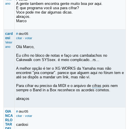
A gente tambem encontra gente muito boa por aqui.
ano
E que programa você usa para cifrar?
Voce pode me dar algumas dicas.
abraços.
Marco
card
#
dez/05
osi
citar
·
votar
Veter
Olá Marco,
ano
Eu cifro no bloco de notas e faço uns cambalachos no
Cakewalk com SYSsex. é meio complicado...rs...
A melhor opção é ter o XG WORKS da Yamaha mas não
encontrei "pra comprar". parece que alguem aqui no fórum tem e
até se dispôs a mandar um link, mas não vi.
Para cifrar eu preciso da MIDI e o arquivo de
cifras
pois nem
sempre o Band in a Box reconhece os acordes corretos.
abraços
GIA
#
dez/05
NCA
citar
·
votar
RLO
TAR
cardosi
DEL