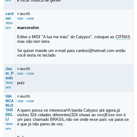
e tocar música de gente!
ano
card
#
dez/05
osi
citar
·
votar
Veter
marcorolim
ano
Editei o MIDI "A lua me traiu" do Calypso", coloquei as
CIFRAS
mas não tem letra.
Se quiser mande um e-mail para cardosi@hotmail.com então
você testa no teclado.
Jau
#
dez/05
m_P
citar
·
votar
aulo
putz
Veter
ano
GIA
#
dez/05
NCA
citar
·
votar
RLO
TAR
A quem possa se interessar!A banda Calypso até agora,já
DEL
visitou 324 cidades diferentes(324 shows ao vivo)Esse sim é
LI
um país chamado BRASIL,não sei onde esse país vai parar,se
é que já não parou de vez.
Veter
ano