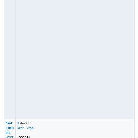
mar
#
dez/05
coro
citar
·
votar
lim
Pocha!
Veter