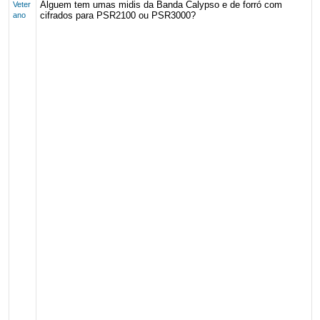
Alguem tem umas midis da Banda Calypso e de forró com
Veter
cifrados para PSR2100 ou PSR3000?
ano