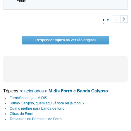
Enfim...
1
2
<
>
Responder tópico na versão original
Tópicos
relacionados a
Midis Forró e Banda Calypso
Forró/Sertanejo - MIDIS
Ritimo Calypso, quem aqui já toca ou já tocou?
Qual o melhor para banda de forró
Cifras de Forró
Tablaturas ou Partituras de Forro