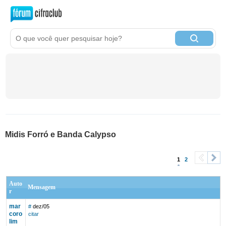
Midis Forró e Banda Calypso
1
2
<
>
Auto
Mensagem
r
mar
#
dez/05
coro
citar
lim