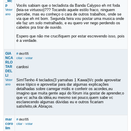
_Mc
p
Vocês sabiam que o tecladista da Banda Calypso eh mt foda
(leia-se virtuoso)??? Tocando aquele estilo fraco, ninguem
Veter
percebe, mas eu conheço o cara de outros trabalhos, onde se
ano
via que eh mt bom. Segunda feira vou postar uma musica onde
ele faz um solo metralhado, e eu quero ver nego perdendo os
cabelos pra tirar de ouvido.
Espero que não me crucifiquem por estar escrevendo isso, pois
é a verdade.
GIA
#
dez/05
NCA
citar
·
votar
RLO
TAR
cardosi
DEL
LI
Sim!Tenho 4 teclados(3 yamahas 1 Kawai)Vc pode aproveitar
Veter
esse tópico e aproveitar para dar algumas explicações
ano
detalhadas sobre carregar midis e conferir os acordes,eu
imagino que muita gente aqui do fórum iria gostar de aprender,o
que vc acha da idéia,eu mesmo sei pouco,quem sabe vc
esclarecendo algumas dúvidas eu e outros ficariam
satisfeito,ok.Abraços.
mar
#
dez/05
coro
citar
·
votar
lim