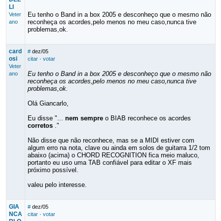
LI
Eu tenho o Band in a box 2005 e desconheço que o mesmo não
Veter
reconheça os acordes,pelo menos no meu caso,nunca tive
ano
problemas,ok.
card
#
dez/05
osi
citar
·
votar
Veter
Eu tenho o Band in a box 2005 e desconheço que o mesmo não
ano
reconheça os acordes,pelo menos no meu caso,nunca tive
problemas,ok.
Olá Giancarlo,
Eu disse "...
nem sempre
o BIAB reconhece os acordes
corretos
."
Não disse que não reconhece, mas se a MIDI estiver com
algum erro na nota, clave ou ainda em solos de guitarra 1/2 tom
abaixo (acima) o CHORD RECOGNITION fica meio maluco,
portanto eu uso uma TAB confiável para editar o XF mais
próximo possível.
valeu pelo interesse.
GIA
#
dez/05
NCA
citar
·
votar