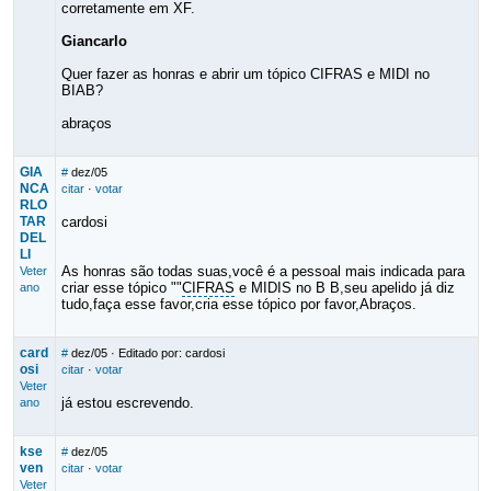
corretamente em XF.
Giancarlo
Quer fazer as honras e abrir um tópico CIFRAS e MIDI no
BIAB?
abraços
GIA
#
dez/05
NCA
citar
·
votar
RLO
TAR
cardosi
DEL
LI
As honras são todas suas,você é a pessoal mais indicada para
Veter
criar esse tópico ""
CIFRAS
e MIDIS no B B,seu apelido já diz
ano
tudo,faça esse favor,cria esse tópico por favor,Abraços.
card
#
dez/05
· Editado por: cardosi
osi
citar
·
votar
Veter
já estou escrevendo.
ano
kse
#
dez/05
ven
citar
·
votar
Veter