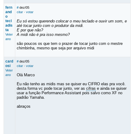
fern
#
dez/05
and
citar
·
votar
o
tecl
Eu só estou querendo colocar o meu teclado e ouvir um som, e
adis
até tocar junto com o produtor da midi.
ta
E por que não?
A midi não é pra isso mesmo?
Veter
ano
são poucos os que tem o prazer de tocar junto com o mestre
chimbinha, mesmo que seja por arquivo midi
card
#
dez/05
osi
citar
·
votar
Veter
Olá Marco
ano
Eu não tenho as midis mas se quiser eu CIFRO elas pra você.
desta forma vc pode tocar junto, ver as
cifras
e ainda se quiser
usar a função Performance Assistant pois salvo como XF no
padrão Yamaha.
abraços