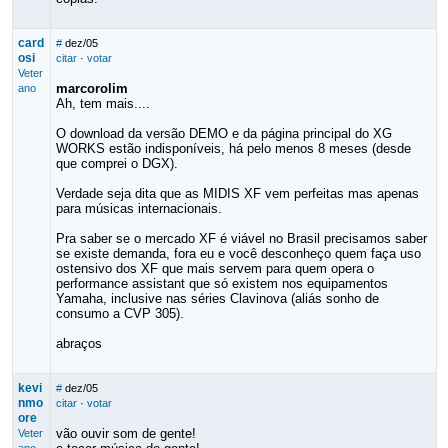
card
#
dez/05
osi
citar
·
votar
Veter
marcorolim
ano
Ah, tem mais....
O download da versão DEMO e da página principal do XG
WORKS estão indisponíveis, há pelo menos 8 meses (desde
que comprei o DGX).
Verdade seja dita que as MIDIS XF vem perfeitas mas apenas
para músicas internacionais.
Pra saber se o mercado XF é viável no Brasil precisamos saber
se existe demanda, fora eu e você desconheço quem faça uso
ostensivo dos XF que mais servem para quem opera o
performance assistant que só existem nos equipamentos
Yamaha, inclusive nas séries Clavinova (aliás sonho de
consumo a CVP 305).
abraços
kevi
#
dez/05
nmo
citar
·
votar
ore
vão ouvir som de gente!
Veter