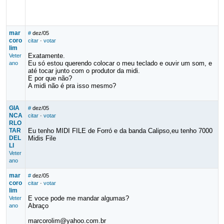
mar
#
dez/05
coro
citar
·
votar
lim
Exatamente.
Veter
Eu só estou querendo colocar o meu teclado e ouvir um som, e
ano
até tocar junto com o produtor da midi.
E por que não?
A midi não é pra isso mesmo?
GIA
#
dez/05
NCA
citar
·
votar
RLO
TAR
Eu tenho MIDI FILE de Forró e da banda Calipso,eu tenho 7000
DEL
Midis File
LI
Veter
ano
mar
#
dez/05
coro
citar
·
votar
lim
E voce pode me mandar algumas?
Veter
Abraço
ano
marcorolim@yahoo.com.br