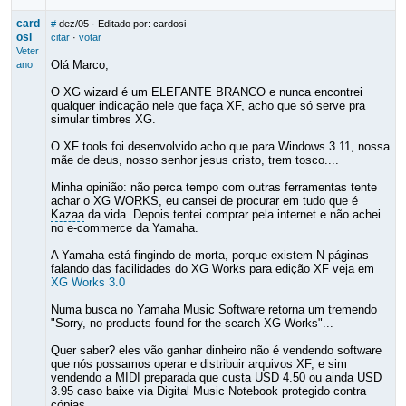
card
#
dez/05
· Editado por: cardosi
osi
citar
·
votar
Veter
Olá Marco,
ano
O XG wizard é um ELEFANTE BRANCO e nunca encontrei
qualquer indicação nele que faça XF, acho que só serve pra
simular timbres XG.
O XF tools foi desenvolvido acho que para Windows 3.11, nossa
mãe de deus, nosso senhor jesus cristo, trem tosco....
Minha opinião: não perca tempo com outras ferramentas tente
achar o XG WORKS, eu cansei de procurar em tudo que é
Kazaa
da vida. Depois tentei comprar pela internet e não achei
no e-commerce da Yamaha.
A Yamaha está fingindo de morta, porque existem N páginas
falando das facilidades do XG Works para edição XF veja em
XG Works 3.0
Numa busca no Yamaha Music Software retorna um tremendo
"Sorry, no products found for the search XG Works"...
Quer saber? eles vão ganhar dinheiro não é vendendo software
que nós possamos operar e distribuir arquivos XF, e sim
vendendo a MIDI preparada que custa USD 4.50 ou ainda USD
3.95 caso baixe via Digital Music Notebook protegido contra
cópias.