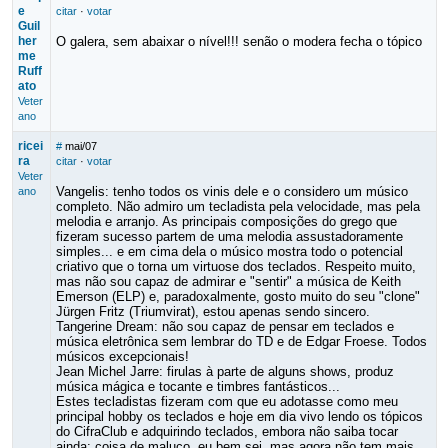
e
citar
·
votar
Guil
her
O galera, sem abaixar o nível!!! senão o modera fecha o tópico
me
Ruff
ato
Veter
ano
ricei
#
mai/07
ra
citar
·
votar
Veter
Vangelis: tenho todos os vinis dele e o considero um músico
ano
completo. Não admiro um tecladista pela velocidade, mas pela
melodia e arranjo. As principais composições do grego que
fizeram sucesso partem de uma melodia assustadoramente
simples... e em cima dela o músico mostra todo o potencial
criativo que o torna um virtuose dos teclados. Respeito muito,
mas não sou capaz de admirar e "sentir" a música de Keith
Emerson (ELP) e, paradoxalmente, gosto muito do seu "clone"
Jürgen Fritz (Triumvirat), estou apenas sendo sincero.
Tangerine Dream: não sou capaz de pensar em teclados e
música eletrônica sem lembrar do TD e de Edgar Froese. Todos
músicos excepcionais!
Jean Michel Jarre: firulas à parte de alguns shows, produz
música mágica e tocante e timbres fantásticos...
Estes tecladistas fizeram com que eu adotasse como meu
principal hobby os teclados e hoje em dia vivo lendo os tópicos
do CifraClub e adquirindo teclados, embora não saiba tocar
ainda: coisa de maluco, eu bem sei, mas agora não tem mais