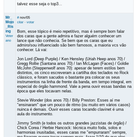
talvez esse seja o top3...
Mr_
#
nov/05
Mojo
citar
·
votar
_Ris
ing
Bom, esse tópico é meio repetitivo, mas é sempre bom falar
dos caras que a gente admira e fazer alguém conhecer um
Veter
lance que não conhecia. Se bem que os caras que eu
ano
admiro/sou influenciado são bem famosos, a maioria vcs vão
conhecer. Lá vai:
Jon Lord (Deep Purple) / Ken Hensley (Uriah Heep anos 70) /
Gregg Rollie (Santana anos 70) / Ian McLagan (Faces) / Goldie
McJohn (Steppenwolf anos 70): apesar de terem estilos bem
distintos, os cinco escreveram a cartilha dos teclados no Rock
clássico, e foram sacudos o bastante pra colocar os seus
instrumentos na linha de frente da banda, em tempo integral, em
especial do órgão hammond. Vale a pena ouvir essas bandas na
época que eles tocavam nelas.
Stevie Wonder (dos anos 70) / Billy Preston: Esses aí me
"ensinaram" que um pouco de ritmo (ou muito em vários casos)
nuinca é demais. Ouvir esses caras tocando clavinet é uma
aula do instrumento.
Jimmy Smith (e todos os outros grandes jazzistas de órgão) /
Chick Corea / Herbie Hancock: técnica muito foda, solos e
harmonias inusitadas, esses caras me "empurraram" sempre,
me fizeram querer tocar sempre mais, fazer 1/10 do que eles