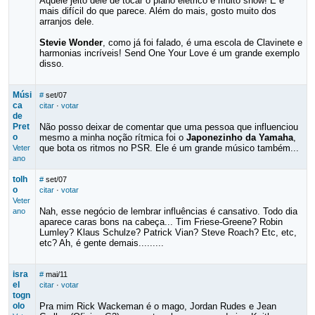
Aquele jeito dele de tocar o piano elétrico é muito show! E é
mais difícil do que parece. Além do mais, gosto muito dos
arranjos dele.
Stevie Wonder
, como já foi falado, é uma escola de Clavinete e
harmonias incríveis! Send One Your Love é um grande exemplo
disso.
Músi
#
set/07
ca
citar
·
votar
de
Pret
Não posso deixar de comentar que uma pessoa que influenciou
o
mesmo a minha noção rítmica foi o
Japonezinho da Yamaha
,
que bota os ritmos no PSR. Ele é um grande músico também...
Veter
ano
tolh
#
set/07
o
citar
·
votar
Veter
Nah, esse negócio de lembrar influências é cansativo. Todo dia
ano
aparece caras bons na cabeça... Tim Friese-Greene? Robin
Lumley? Klaus Schulze? Patrick Vian? Steve Roach? Etc, etc,
etc? Ah, é gente demais.........
isra
#
mai/11
el
citar
·
votar
togn
olo
Pra mim Rick Wackeman é o mago, Jordan Rudes e Jean