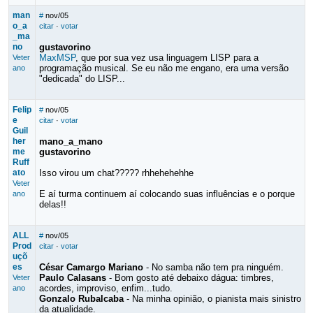
man
#
nov/05
o_a
citar
·
votar
_ma
no
gustavorino
MaxMSP
, que por sua vez usa linguagem LISP para a
Veter
programação musical. Se eu não me engano, era uma versão
ano
"dedicada" do LISP...
Felip
#
nov/05
e
citar
·
votar
Guil
her
mano_a_mano
me
gustavorino
Ruff
ato
Isso virou um chat????? rhhehehehhe
Veter
E aí turma continuem aí colocando suas influências e o porque
ano
delas!!
ALL
#
nov/05
Prod
citar
·
votar
uçõ
es
César Camargo Mariano
- No samba não tem pra ninguém.
Paulo Calasans
- Bom gosto até debaixo dágua: timbres,
Veter
acordes, improviso, enfim...tudo.
ano
Gonzalo Rubalcaba
- Na minha opinião, o pianista mais sinistro
da atualidade.