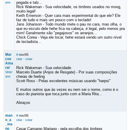
pegada e talz...
ano
Rick Wakeman - Sua velocidade, os timbres usados no moog,
muito legal!
Keith Emerson - Quer cara mais experimental do que ele? Ele
faz de tudo e mais um pouco com o teclado!
Jans Johanson - Todo mundo mete o pau no cara, mas olha, o
que eu escuto dele hehe fica na cabeça, é legal, pelo menos pra
mim! Geralmente são "pegajosos" os arranjos...
Chick Corea - Veja ele tocar, hehe estará vendo um outro nível
de tecladista...
Mar
#
nov/05
cos
citar
·
votar
Ama
ral
Rick Wakeman - Sua velocidade
Marcelo Duarte (Anjos de Resgate) - Por suas composições
Veter
cheias de feeling
ano
Scott Ross - Pelas excelentes músicas usando "harpsi"
E muitos outros que às vezes eu nem sei o nome, como é o
caso do pianista que toca junto com a Maria Rita...
Abraços
man
#
nov/05
o_a
citar
·
votar
_ma
no
Cesar Camargo Mariano - pela escolha dos timbres