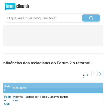
Influências dos tecladistas do Forum 2 o retorno!!
1
2
<
>
Auto
Mensagem
r
Felip
#
nov/05
· Editado por: Felipe Guilherme Ruffato
e
citar
Guil