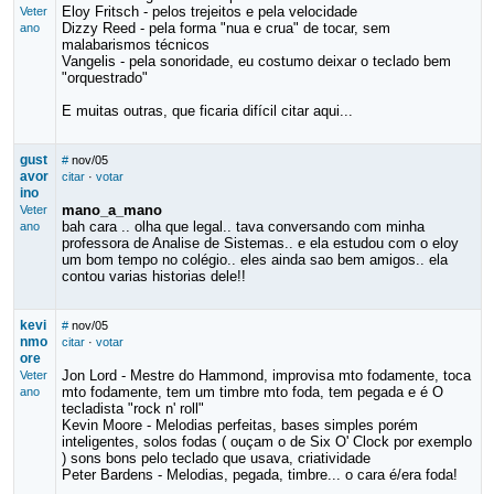
Eloy Fritsch - pelos trejeitos e pela velocidade
Veter
Dizzy Reed - pela forma "nua e crua" de tocar, sem
ano
malabarismos técnicos
Vangelis - pela sonoridade, eu costumo deixar o teclado bem
"orquestrado"
E muitas outras, que ficaria difícil citar aqui...
gust
#
nov/05
avor
citar
·
votar
ino
mano_a_mano
Veter
bah cara .. olha que legal.. tava conversando com minha
ano
professora de Analise de Sistemas.. e ela estudou com o eloy
um bom tempo no colégio.. eles ainda sao bem amigos.. ela
contou varias historias dele!!
kevi
#
nov/05
nmo
citar
·
votar
ore
Jon Lord - Mestre do Hammond, improvisa mto fodamente, toca
Veter
mto fodamente, tem um timbre mto foda, tem pegada e é O
ano
tecladista "rock n' roll"
Kevin Moore - Melodias perfeitas, bases simples porém
inteligentes, solos fodas ( ouçam o de Six O' Clock por exemplo
) sons bons pelo teclado que usava, criatividade
Peter Bardens - Melodias, pegada, timbre... o cara é/era foda!