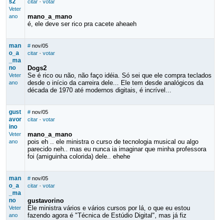
s2
citar
·
votar
Veter
mano_a_mano
ano
é, ele deve ser rico pra cacete aheaeh
man
#
nov/05
o_a
citar
·
votar
_ma
no
Dogs2
Se é rico ou não, não faço idéia. Só sei que ele compra teclados
Veter
desde o início da carreira dele... Ele tem desde analógicos da
ano
década de 1970 até modernos digitais, é incrível...
gust
#
nov/05
avor
citar
·
votar
ino
mano_a_mano
Veter
pois eh .. ele ministra o curso de tecnologia musical ou algo
ano
parecido neh.. mas eu nunca ia imaginar que minha professora
foi (amiguinha colorida) dele.. ehehe
man
#
nov/05
o_a
citar
·
votar
_ma
no
gustavorino
Ele ministra vários e vários cursos por lá, o que eu estou
Veter
fazendo agora é "Técnica de Estúdio Digital", mas já fiz
ano