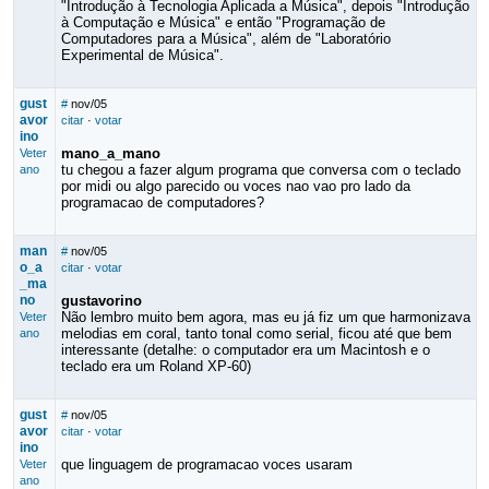
"Introdução à Tecnologia Aplicada a Música", depois "Introdução
à Computação e Música" e então "Programação de
Computadores para a Música", além de "Laboratório
Experimental de Música".
gust
#
nov/05
avor
citar
·
votar
ino
mano_a_mano
Veter
tu chegou a fazer algum programa que conversa com o teclado
ano
por midi ou algo parecido ou voces nao vao pro lado da
programacao de computadores?
man
#
nov/05
o_a
citar
·
votar
_ma
no
gustavorino
Não lembro muito bem agora, mas eu já fiz um que harmonizava
Veter
melodias em coral, tanto tonal como serial, ficou até que bem
ano
interessante (detalhe: o computador era um Macintosh e o
teclado era um Roland XP-60)
gust
#
nov/05
avor
citar
·
votar
ino
que linguagem de programacao voces usaram
Veter
ano