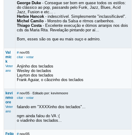
George Duke
- Consegue ser bom em quase todos os estilos:
do clássico ao pop, passando pelo Funk, Jazz, Blues, Acid
Jazz, Fusion e etc... .
Herbie Hancok
- indescritível. Simplesmente "inclassificável".
Michel Camilo
- Monstro da Salsa e ritmos caribenhos.
Thiago Costa
- Excelente execução e ótimos arranjos nos dois
cds da Maria Rita. Revelação pintando por aí...
Bom, esses são os que eu mais ouço e admiro.
Val
#
nov/05
mic
citar
·
votar
k
Anjinho dos teclados
Veter
Wesley do teclados
ano
Layrton dos teclados
Frank Aguiar, o cãozinho dos teclados
kevi
#
nov/05
· Editado por: kevinmoore
nmo
citar
·
votar
ore
falando em "XXXXinho dos teclados"...
Veter
ano
ngm ainda falou do VA :(
o viadinho dos teclados...
Felip
#
nov/05