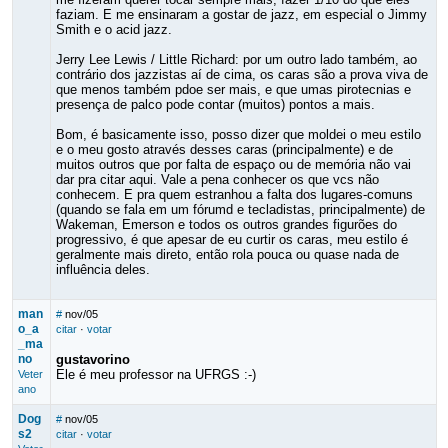
faziam. E me ensinaram a gostar de jazz, em especial o Jimmy
Smith e o acid jazz.
Jerry Lee Lewis / Little Richard: por um outro lado também, ao
contrário dos jazzistas aí de cima, os caras são a prova viva de
que menos também pdoe ser mais, e que umas pirotecnias e
presença de palco pode contar (muitos) pontos a mais.
Bom, é basicamente isso, posso dizer que moldei o meu estilo
e o meu gosto através desses caras (principalmente) e de
muitos outros que por falta de espaço ou de memória não vai
dar pra citar aqui. Vale a pena conhecer os que vcs não
conhecem. E pra quem estranhou a falta dos lugares-comuns
(quando se fala em um fórumd e tecladistas, principalmente) de
Wakeman, Emerson e todos os outros grandes figurões do
progressivo, é que apesar de eu curtir os caras, meu estilo é
geralmente mais direto, então rola pouca ou quase nada de
influência deles.
man
#
nov/05
o_a
citar
·
votar
_ma
no
gustavorino
Ele é meu professor na UFRGS :-)
Veter
ano
Dog
#
nov/05
s2
citar
·
votar