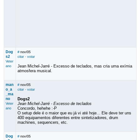
Dog
#
nov/05
s2
citar
·
votar
Veter
Jean Michel-Jarré - Excesso de teclados, mas cria uma exímia
ano
atmosfera musical.
man
#
nov/05
o_a
citar
·
votar
_ma
no
Dogs2
Jean Michel-Jarré - Excesso de teclados
Veter
Concordo, hehehe :-P
ano
O setup dele é o maior que eu já vi até hoje... Ele deve ter uns
400 equipamentos diferentes entre sintetizadores, drum
machines, sequencers, etc.
Dog
#
nov/05