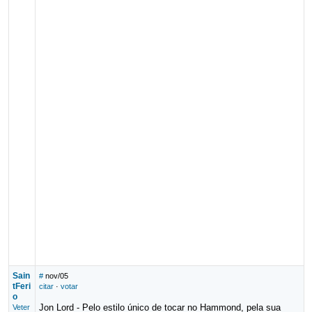
Sain
#
nov/05
tFeri
citar
·
votar
o
Jon Lord - Pelo estilo único de tocar no Hammond, pela sua
Veter