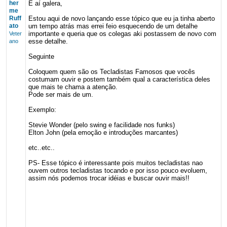
her
E aí galera,
me
Ruff
Estou aqui de novo lançando esse tópico que eu ja tinha aberto
ato
um tempo atrás mas errei feio esquecendo de um detalhe
importante e queria que os colegas aki postassem de novo com
Veter
esse detalhe.
ano
Seguinte
Coloquem quem são os Tecladistas Famosos que vocês
costumam ouvir e postem também qual a característica deles
que mais te chama a atenção.
Pode ser mais de um.
Exemplo:
Stevie Wonder (pelo swing e facilidade nos funks)
Elton John (pela emoção e introduções marcantes)
etc..etc..
PS- Esse tópico é interessante pois muitos tecladistas nao
ouvem outros tecladistas tocando e por isso pouco evoluem,
assim nós podemos trocar idéias e buscar ouvir mais!!