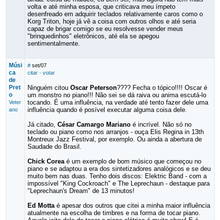
volta e até minha esposa, que criticava meu ímpeto
desenfreado em adquirir teclados relativamente caros como o
Korg Triton, hoje já vê a coisa com outros olhos e até seria
capaz de brigar comigo se eu resolvesse vender meus
"brinquedinhos" eletrônicos, até ela se apegou
sentimentalmente.
Músi
#
set/07
ca
citar
·
votar
de
Pret
Ninguém citou
Oscar Peterson
???? Fecha o tópico!!!! Oscar é
o
um monstro no piano!!! Não sei se dá raiva ou anima escutá-lo
tocando. É uma influência, na verdade até tento fazer dele uma
Veter
influência quando é posível executar alguma coisa dele.
ano
Já citado,
César Camargo Mariano
é incrível. Não só no
teclado ou piano como nos arranjos - ouça Elis Regina in 13th
Montreux Jazz Festival, por exemplo. Ou ainda a abertura de
Saudade do Brasil.
Chick Corea
é um exemplo de bom músico que começou no
piano e se adaptou a era dos sintetizadores analógicos e se deu
muito bem nas duas. Tenho dois discos: Elektric Band - com a
impossível "King Cockroach" e The Leprechaun - destaque para
"Leprechaun's Dream" de 13 minutos!
Ed Motta
é apesar dos outros que citei a minha maior influência
atualmente na escolha de timbres e na forma de tocar piano.