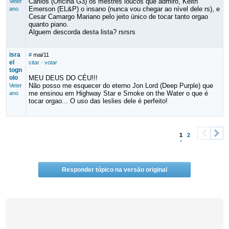
Carllos (Oficina G3) os mestres loucos que admiro, Keith
Veter
Emerson (EL&P) o insano (nunca vou chegar ao nível dele rs), e
ano
Cesar Camargo Mariano pelo jeito único de tocar tanto orgao
quanto piano.
Alguem descorda desta lista? rsrsrs
isra
#
mai/11
el
citar
·
votar
togn
olo
MEU DEUS DO CÉU!!!
Não posso me esquecer do eterno Jon Lord (Deep Purple) que
Veter
me ensinou em Highway Star e Smoke on the Water o que é
ano
tocar orgao... O uso das leslies dele é perfeito!
1
2
<
>
Responder tópico na versão original