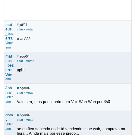
mat
#
jul/04
eus
citar
·
votar
_bez
erra
e aí???
Veter
ano
mat
#
ago/04
eus
citar
·
votar
_bez
erra
up!!!
Veter
ano
Joh
#
ago/04
nny
citar
·
votar
Veter
Vale sim, mas ja encontrei um Vox Wah Wah por 350...
ano
dom
#
ago/04
y
citar
·
votar
Veter
se eu fico sabendo onde tá vendendo esse wah, comprava na
ano
hora... Ainda mais por esse preço...