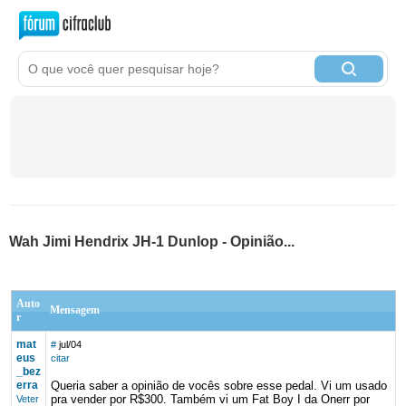
Wah Jimi Hendrix JH-1 Dunlop - Opinião...
Auto
Mensagem
r
mat
#
jul/04
eus
citar
_bez
erra
Queria saber a opinião de vocês sobre esse pedal. Vi um usado
pra vender por R$300. Também vi um Fat Boy I da Onerr por
Veter