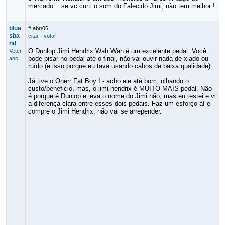
mercado... se vc curti o som do Falecido Jimi, não tem melhor !
blue
#
abr/06
sba
citar
·
votar
nd
O Dunlop Jimi Hendrix Wah Wah é um excelente pedal. Você
Veter
pode pisar no pedal até o final, não vai ouvir nada de xiado ou
ano
ruído (e isso porque eu tava usando cabos de baixa qualidade).
Já tive o Onerr Fat Boy I - acho ele até bom, olhando o
custo/beneficio, mas, o jimi hendrix é MUITO MAIS pedal. Não
é porque é Dunlop e leva o nome do Jimi não, mas eu testei e vi
a diferença clara entre esses dois pedais. Faz um esforço aí e
compre o Jimi Hendrix, não vai se arrepender.