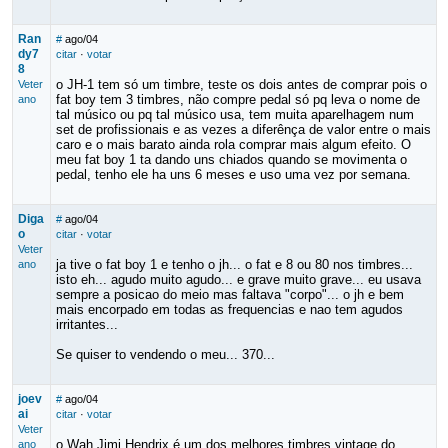
Ran
#
ago/04
dy7
citar
·
votar
8
o JH-1 tem só um timbre, teste os dois antes de comprar pois o
Veter
fat boy tem 3 timbres, não compre pedal só pq leva o nome de
ano
tal músico ou pq tal músico usa, tem muita aparelhagem num
set de profissionais e as vezes a diferênça de valor entre o mais
caro e o mais barato ainda rola comprar mais algum efeito. O
meu fat boy 1 ta dando uns chiados quando se movimenta o
pedal, tenho ele ha uns 6 meses e uso uma vez por semana.
Diga
#
ago/04
o
citar
·
votar
Veter
ja tive o fat boy 1 e tenho o jh... o fat e 8 ou 80 nos timbres...
ano
isto eh... agudo muito agudo... e grave muito grave... eu usava
sempre a posicao do meio mas faltava "corpo"... o jh e bem
mais encorpado em todas as frequencias e nao tem agudos
irritantes...
Se quiser to vendendo o meu... 370...
joev
#
ago/04
ai
citar
·
votar
Veter
o Wah Jimi Hendrix é um dos melhores timbres vintage do
ano