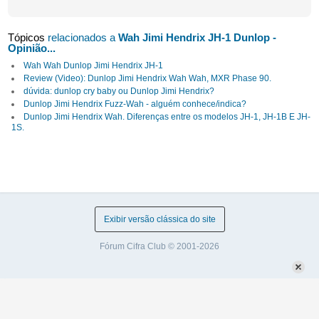
Tópicos
relacionados a
Wah Jimi Hendrix JH-1 Dunlop -
Opinião...
Wah Wah Dunlop Jimi Hendrix JH-1
Review (Video): Dunlop Jimi Hendrix Wah Wah, MXR Phase 90.
dúvida: dunlop cry baby ou Dunlop Jimi Hendrix?
Dunlop Jimi Hendrix Fuzz-Wah - alguém conhece/indica?
Dunlop Jimi Hendrix Wah. Diferenças entre os modelos JH-1, JH-1B E JH-
1S.
Exibir versão clássica do site
Fórum Cifra Club © 2001-2026