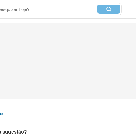
as
ma sugestão?