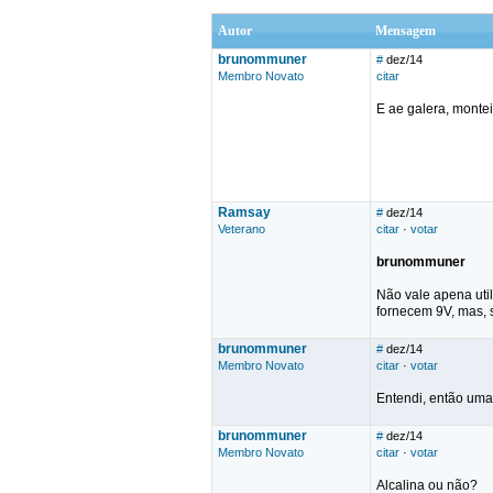
Autor
Mensagem
brunommuner
#
dez/14
Membro Novato
citar
E ae galera, monte
Ramsay
#
dez/14
Veterano
citar
·
votar
brunommuner
Não vale apena util
fornecem 9V, mas, s
brunommuner
#
dez/14
Membro Novato
citar
·
votar
Entendi, então uma
brunommuner
#
dez/14
Membro Novato
citar
·
votar
Alcalina ou não?