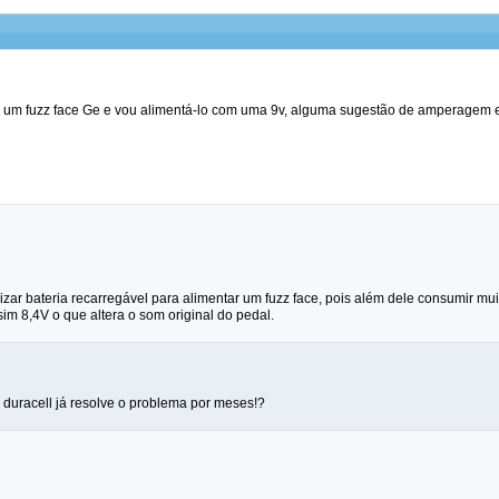
i um fuzz face Ge e vou alimentá-lo com uma 9v, alguma sugestão de amperagem e
izar bateria recarregável para alimentar um fuzz face, pois além dele consumir mu
im 8,4V o que altera o som original do pedal.
 duracell já resolve o problema por meses!?