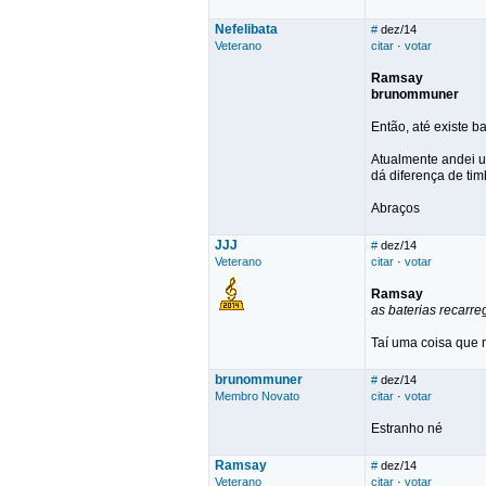
Nefelibata
#
dez/14
Veterano
citar
·
votar
Ramsay
brunommuner
Então, até existe b
Atualmente andei u
dá diferença de tim
Abraços
JJJ
#
dez/14
Veterano
citar
·
votar
Ramsay
as baterias recarre
Taí uma coisa que 
brunommuner
#
dez/14
Membro Novato
citar
·
votar
Estranho né
Ramsay
#
dez/14
Veterano
citar
·
votar