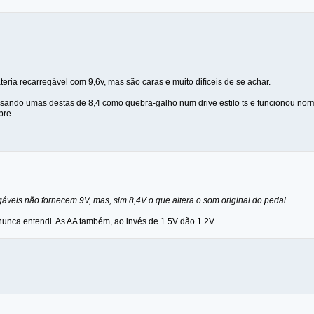
ateria recarregável com 9,6v, mas são caras e muito difíceis de se achar.
sando umas destas de 8,4 como quebra-galho num drive estilo ts e funcionou normal
bre.
gáveis não fornecem 9V, mas, sim 8,4V o que altera o som original do pedal.
nunca entendi. As AA também, ao invés de 1.5V dão 1.2V...