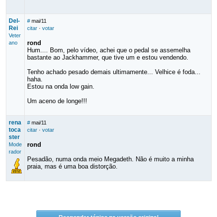
Del-
#
mai/11
Rei
citar
·
votar
Veter
rond
ano
Hum.... Bom, pelo vídeo, achei que o pedal se assemelha
bastante ao Jackhammer, que tive um e estou vendendo.
Tenho achado pesado demais ultimamente... Velhice é foda...
haha.
Estou na onda low gain.
Um aceno de longe!!!
rena
#
mai/11
toca
citar
·
votar
ster
rond
Mode
rador
Pesadão, numa onda meio Megadeth. Não é muito a minha
praia, mas é uma boa distorção.