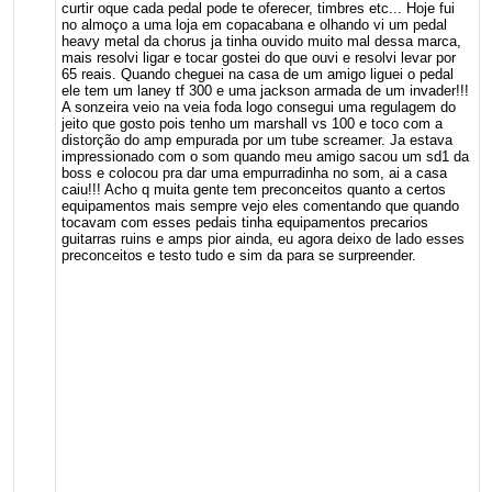
curtir oque cada pedal pode te oferecer, timbres etc... Hoje fui
no almoço a uma loja em copacabana e olhando vi um pedal
heavy metal da chorus ja tinha ouvido muito mal dessa marca,
mais resolvi ligar e tocar gostei do que ouvi e resolvi levar por
65 reais. Quando cheguei na casa de um amigo liguei o pedal
ele tem um laney tf 300 e uma jackson armada de um invader!!!
A sonzeira veio na veia foda logo consegui uma regulagem do
jeito que gosto pois tenho um marshall vs 100 e toco com a
distorção do amp empurada por um tube screamer. Ja estava
impressionado com o som quando meu amigo sacou um sd1 da
boss e colocou pra dar uma empurradinha no som, ai a casa
caiu!!! Acho q muita gente tem preconceitos quanto a certos
equipamentos mais sempre vejo eles comentando que quando
tocavam com esses pedais tinha equipamentos precarios
guitarras ruins e amps pior ainda, eu agora deixo de lado esses
preconceitos e testo tudo e sim da para se surpreender.