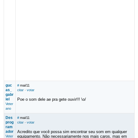
guc
#
mai/11
as_
citar
·
votar
gabr
iel
Poe o som dele ae pra gete ouvir!!! \o/
Veter
ano
Des
#
mai/11
prog
citar
·
votar
ram
ador
Acredito que você possa sim encontrar seu som em qualquer
equipamento. Não necessariamente nos mais caros, mas em
Veter