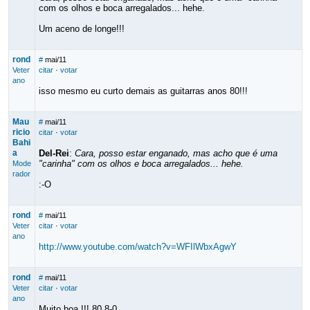
com os olhos e boca arregalados... hehe.
Um aceno de longe!!!
rond
#
mai/11
Veter
citar
·
votar
ano
isso mesmo eu curto demais as guitarras anos 80!!!
Mau
#
mai/11
ricio
citar
·
votar
Bahi
a
Del-Rei
:
Cara, posso estar enganado, mas acho que é uma
"carinha" com os olhos e boca arregalados... hehe.
Mode
rador
:-O
rond
#
mai/11
Veter
citar
·
votar
ano
http://www.youtube.com/watch?v=WFIlWbxAgwY
rond
#
mai/11
Veter
citar
·
votar
ano
Muito boa !!! 80 8-0