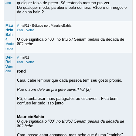
qualquer faixa de preço. Só testando mesmo pra ver.
ano
De qualquer modo, parabéns pela compra. R$65 é um negócio
da china hein!?
Mau
#
mai/11
· Editado por: MauricioBahia
ricio
citar
·
votar
Bahi
a
O que significa o "80" no título? Seriam pedais da década de
80? hehe
Mode
rador
Del-
#
mai/11
Rei
citar
·
votar
Veter
rond
ano
Cara, cabe lembrar que cada pessoa tem seu gosto próprio.
Poe o som dele ae pra gete ouvir!!! \o/ (2)
Pô, e tenta usar mais parágrafos ao escrever... Fica bem
confuso ler tudo isso junto.
MauricioBahia
O que significa o "80" no título? Seriam pedais da década de
80? hehe
Cara, posso estar enganado, mas acho que é uma "carinha"