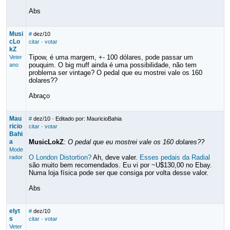
Abs
Musi
#
dez/10
cLo
citar
·
votar
kZ
Tipow, é uma margem, +- 100 dólares, pode passar um
Veter
pouquim. O big muff ainda é uma possibilidade, não tem
ano
problema ser vintage? O pedal que eu mostrei vale os 160
dolares??
Abraço
Mau
#
dez/10
· Editado por: MauricioBahia
ricio
citar
·
votar
Bahi
a
MusicLokZ
:
O pedal que eu mostrei vale os 160 dolares??
Mode
O London Distortion?
Ah, deve valer.
Esses pedais da Radial
rador
são muito bem recomendados. Eu vi por ~U$130,00 no Ebay.
Numa loja física pode ser que consiga por volta desse valor.
Abs
elyt
#
dez/10
s
citar
·
votar
Veter