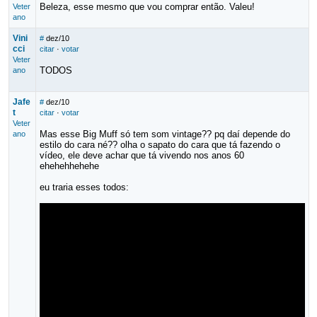
Beleza, esse mesmo que vou comprar então. Valeu!
Veter
ano
Vini
#
dez/10
cci
citar
·
votar
Veter
TODOS
ano
Jafe
#
dez/10
t
citar
·
votar
Veter
Mas esse Big Muff só tem som vintage?? pq daí depende do
ano
estilo do cara né?? olha o sapato do cara que tá fazendo o
vídeo, ele deve achar que tá vivendo nos anos 60
ehehehhehehe
eu traria esses todos: