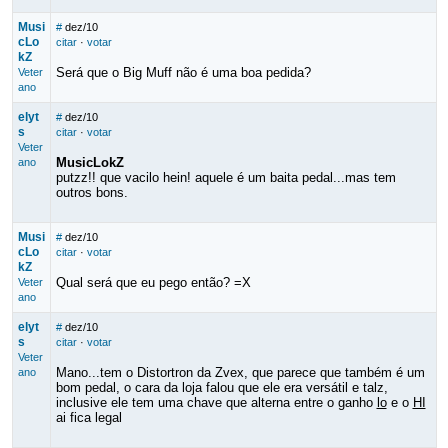
Musi
#
dez/10
cLo
citar
·
votar
kZ
Será que o Big Muff não é uma boa pedida?
Veter
ano
elyt
#
dez/10
s
citar
·
votar
Veter
MusicLokZ
ano
putzz!! que vacilo hein! aquele é um baita pedal...mas tem
outros bons.
Musi
#
dez/10
cLo
citar
·
votar
kZ
Qual será que eu pego então? =X
Veter
ano
elyt
#
dez/10
s
citar
·
votar
Veter
Mano...tem o Distortron da Zvex, que parece que também é um
ano
bom pedal, o cara da loja falou que ele era versátil e talz,
inclusive ele tem uma chave que alterna entre o ganho
lo
e o
HI
ai fica legal