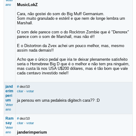
Veter
MusicLokZ
ano
Cara, não gostei do som do Big Muff Germanium.
Som muito granulado e estéril e que nem de longe lembra um
Marshall.
O som dele parece com o do Rocktron Zombie que é "Denorex"
parece com o som de Marshall, mas não é!!
E o Distortron da Zvex achei um pouco melhor, mas, mesmo
assim nada demais!!
Acho que o único pedal que iria te deixar plenamente satisfeito
seria o Homebrew Big D que é o melhor e não tem pra ninguém,
mas custa lá nos USA U$200 dólares, mas é tão bom que vale
cada centavo investido nele!!
jand
#
dez/10
erim
citar
·
votar
peri
um
ja pensou em uma pedaleira digitech cara?? :D
Veter
ano
Ram
#
dez/10
say
citar
·
votar
Veter
janderimperium
ano