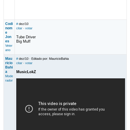
Codi
#
dez/10
nom
citar
·
votar
e
Jon
Tube Driver
es
Big Muff
Veter
ano
Mau
#
dez/10
· Editado por: MauricioBahia
ricio
citar
·
votar
Bahi
a
MusicLokZ
Mode
rador