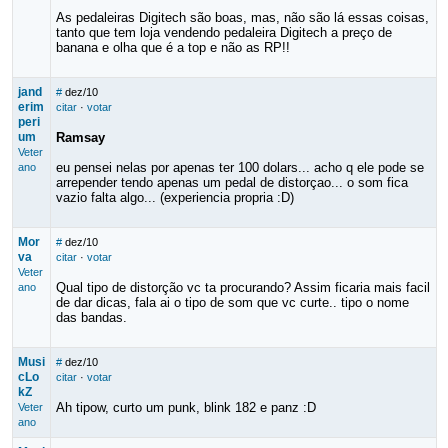
As pedaleiras Digitech são boas, mas, não são lá essas coisas,
tanto que tem loja vendendo pedaleira Digitech a preço de
banana e olha que é a top e não as RP!!
jand
#
dez/10
erim
citar
·
votar
peri
um
Ramsay
Veter
eu pensei nelas por apenas ter 100 dolars... acho q ele pode se
ano
arrepender tendo apenas um pedal de distorçao... o som fica
vazio falta algo... (experiencia propria :D)
Mor
#
dez/10
va
citar
·
votar
Veter
Qual tipo de distorção vc ta procurando? Assim ficaria mais facil
ano
de dar dicas, fala ai o tipo de som que vc curte.. tipo o nome
das bandas.
Musi
#
dez/10
cLo
citar
·
votar
kZ
Ah tipow, curto um punk, blink 182 e panz :D
Veter
ano