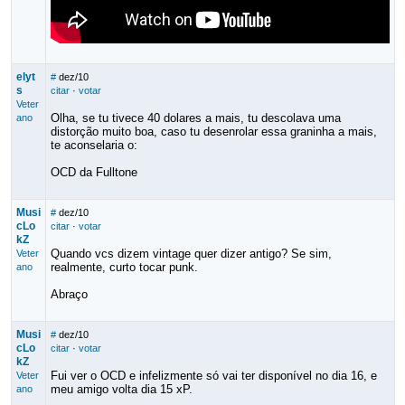
elyt
#
dez/10
s
citar
·
votar
Veter
Olha, se tu tivece 40 dolares a mais, tu descolava uma
ano
distorção muito boa, caso tu desenrolar essa graninha a mais,
te aconselaria o:
OCD da Fulltone
Musi
#
dez/10
cLo
citar
·
votar
kZ
Quando vcs dizem vintage quer dizer antigo? Se sim,
Veter
realmente, curto tocar punk.
ano
Abraço
Musi
#
dez/10
cLo
citar
·
votar
kZ
Fui ver o OCD e infelizmente só vai ter disponível no dia 16, e
Veter
meu amigo volta dia 15 xP.
ano