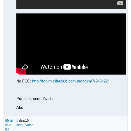
No FCC:
http://forum.cifraclub.com.br/forum/7/245422/
Pra mim, sem dúvida.
Abs
Musi
#
dez/10
cLo
citar
·
votar
kZ