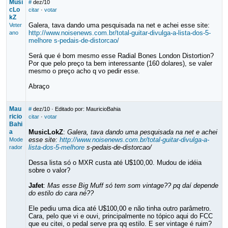
Musi
#
dez/10
cLo
citar
·
votar
kZ
Galera, tava dando uma pesquisada na net e achei esse site:
Veter
http://www.noisenews.com.br/total-guitar-divulga-a-lista-dos-5-
ano
melhore s-pedais-de-distorcao/
Será que é bom mesmo esse Radial Bones London Distortion?
Por que pelo preço ta bem interessante (160 dolares), se valer
mesmo o preço acho q vo pedir esse.
Abraço
Mau
#
dez/10
· Editado por: MauricioBahia
ricio
citar
·
votar
Bahi
a
MusicLokZ
:
Galera, tava dando uma pesquisada na net e achei
esse site:
http://www.noisenews.com.br/total-guitar-divulga-a-
Mode
lista-dos-5-melhore
s-pedais-de-distorcao/
rador
Dessa lista só o MXR custa até U$100,00. Mudou de idéia
sobre o valor?
Jafet
:
Mas esse Big Muff só tem som vintage?? pq daí depende
do estilo do cara né??
Ele pediu uma dica até U$100,00 e não tinha outro parâmetro.
Cara, pelo que vi e ouvi, principalmente no tópico aqui do FCC
que eu citei, o pedal serve pra qq estilo. E ser vintage é ruim?