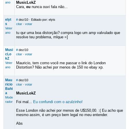
MusicLokZ
ano
Cara,
eu
nunca ouvi fala não...
elyt
#
dez/10
· Editado por: elyts
s
citar
·
votar
Veter
tu qur uma boa distorção? compra logo um amp valvulado que
ano
resolve teu problema, mlque =]
Musi
#
dez/10
cLo
citar
·
votar
kZ
Mauricio, tem como você me passar o link do London
Veter
Distortion? Não achei por menos de 150 no ebay xp.
ano
Mau
#
dez/10
ricio
citar
·
votar
Bahi
a
MusicLokZ
Mode
Foi mal...
Eu confundi com o azulzinho!
rador
Esse London não achei por menos de U$150,00. :( Eu acho que
mesmo assim, é um preço bem legal no meu entender.
Abs