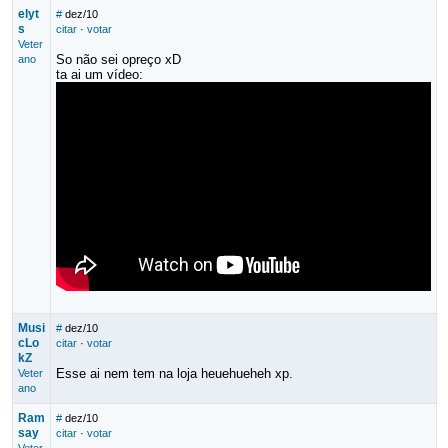
elyt
#
dez/10
s
citar
·
votar
Veter
So não sei opreço xD
ano
ta ai um vídeo:
Musi
#
dez/10
cLo
citar
·
votar
kZ
Esse ai nem tem na loja heuehueheh xp.
Veter
ano
Ram
#
dez/10
say
citar
·
votar