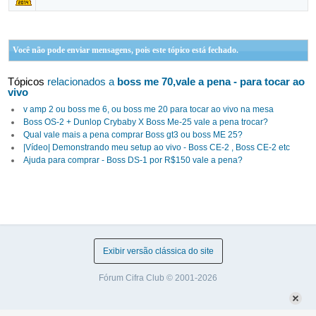
Você não pode enviar mensagens, pois este tópico está fechado.
Tópicos
relacionados a
boss me 70,vale a pena - para tocar ao
vivo
v amp 2 ou boss me 6, ou boss me 20 para tocar ao vivo na mesa
Boss OS-2 + Dunlop Crybaby X Boss Me-25 vale a pena trocar?
Qual vale mais a pena comprar Boss gt3 ou boss ME 25?
|Vídeo| Demonstrando meu setup ao vivo - Boss CE-2 , Boss CE-2 etc
Ajuda para comprar - Boss DS-1 por R$150 vale a pena?
Exibir versão clássica do site
Fórum Cifra Club © 2001-2026