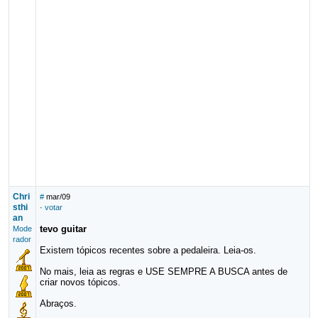
Chri
#
mar/09
sthi
·
votar
an
tevo guitar
Mode
rador
Existem tópicos recentes sobre a pedaleira. Leia-os.
No mais, leia as regras e USE SEMPRE A BUSCA antes de
criar novos tópicos.
Abraços.