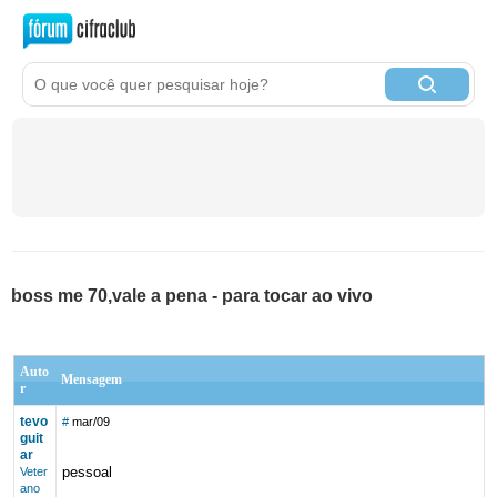
boss me 70,vale a pena - para tocar ao vivo
Auto
Mensagem
r
tevo
#
mar/09
guit
ar
pessoal
Veter
ano