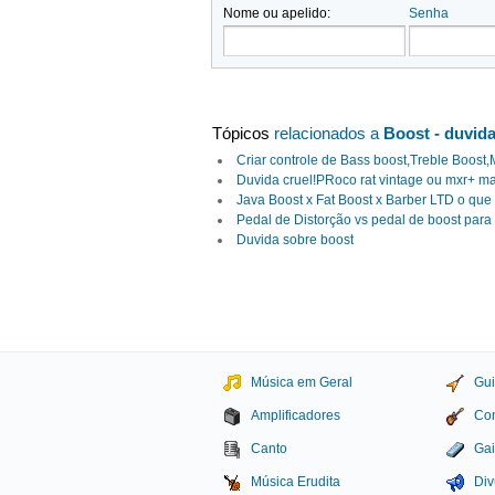
Nome ou apelido:
Senha
Tópicos
relacionados a
Boost - duvida
Criar controle de Bass boost,Treble Boost,
Duvida cruel!PRoco rat vintage ou mxr+ ma
Java Boost x Fat Boost x Barber LTD o que
Pedal de Distorção vs pedal de boost para
Duvida sobre boost
Música em Geral
Gui
Amplificadores
Con
Canto
Gai
Música Erudita
Div