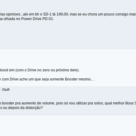
las opinioes...aki em bh o SD-1 tá 199,00, mas se eu chora um pouco consigo mais
a olhada no Power Drive PD-01.
oost sim (com o Drive no zero ou próximo dele).
e com Drive ache um que seja somente Booster mesmo....
 -Diuff-
 booster pra aumento de volume, pois só vou utilizar pra solos, qual melhor Bo
s ou depois da distorção?