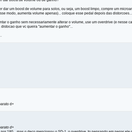
er dar boost de volume ou de ganho?
uer dar um boost de volume para solos, ou seja, um boost limpo, compre um mi
nesse modo, aumenta volume apenas)... coloque esse pedal depois das distorcoes...
ntar o ganho sem necessariamente alterar o volume, use um overdrive (e nesse c
 distocao que vc queira "aumentar o ganho"...
..
barato d+
barato d+
e por 180... mas o deco mencionou o SD-1, o overdrive, to pensando em pegar ele