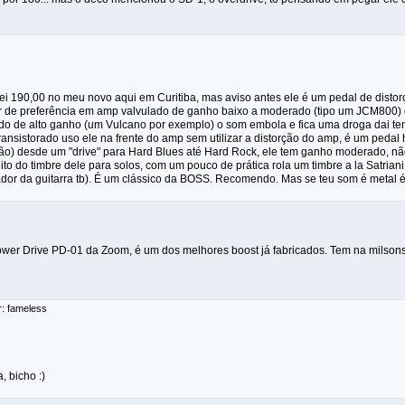
 190,00 no meu novo aqui em Curitiba, mas aviso antes ele é um pedal de distorçã
de preferência em amp valvulado de ganho baixo a moderado (tipo um JCM800) da
do de alto ganho (um Vulcano por exemplo) o som embola e fica uma droga dai t
nsistorado uso ele na frente do amp sem utilizar a distorção do amp, é um pedal 
ião) desde um "drive" para Hard Blues até Hard Rock, ele tem ganho moderado, n
to do timbre dele para solos, com um pouco de prática rola um timbre a la Satrian
or da guitarra tb). É um clássico da BOSS. Recomendo. Mas se teu som é metal é 
ower Drive PD-01 da Zoom, é um dos melhores boost já fabricados. Tem na milson
r: fameless
, bicho :)