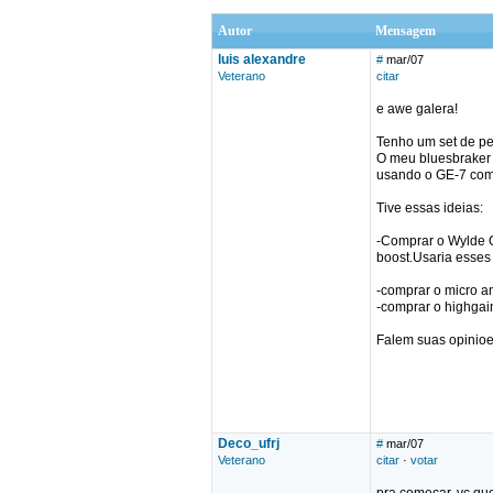
Autor
Mensagem
luis alexandre
#
mar/07
Veterano
citar
e awe galera!
Tenho um set de pe
O meu bluesbraker 
usando o GE-7 como
Tive essas ideias:
-Comprar o Wylde Ov
boost.Usaria esses
-comprar o micro 
-comprar o highgai
Falem suas opinioe
Deco_ufrj
#
mar/07
Veterano
citar
·
votar