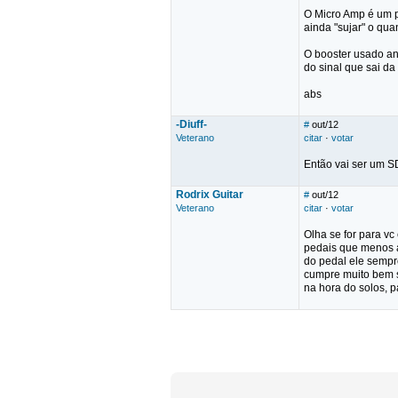
O Micro Amp é um pr
ainda "sujar" o qua
O booster usado an
do sinal que sai da 
abs
-Diuff-
#
out/12
Veterano
citar
·
votar
Então vai ser um S
Rodrix Guitar
#
out/12
Veterano
citar
·
votar
Olha se for para v
pedais que menos a
do pedal ele sempr
cumpre muito bem s
na hora do solos, p