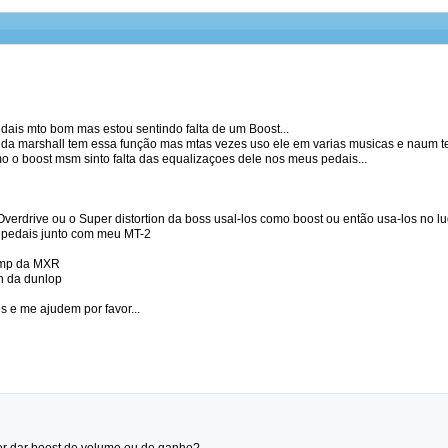
dais mto bom mas estou sentindo falta de um Boost...
da marshall tem essa função mas mtas vezes uso ele em varias musicas e naum 
 o boost msm sinto falta das equalizaçoes dele nos meus pedais...
erdrive ou o Super distortion da boss usal-los como boost ou então usa-los no lu
 pedais junto com meu MT-2
amp da MXR
n da dunlop
s e me ajudem por favor...