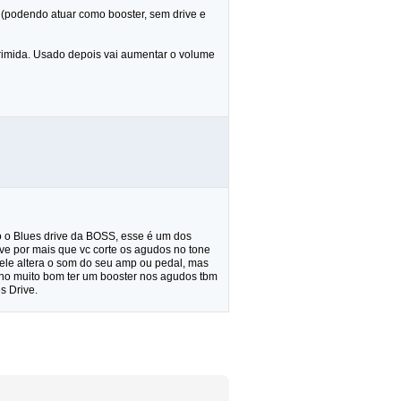
1 (podendo atuar como booster, sem drive e
primida. Usado depois vai aumentar o volume
do o Blues drive da BOSS, esse é um dos
ve por mais que vc corte os agudos no tone
 ele altera o som do seu amp ou pedal, mas
cho muito bom ter um booster nos agudos tbm
s Drive.