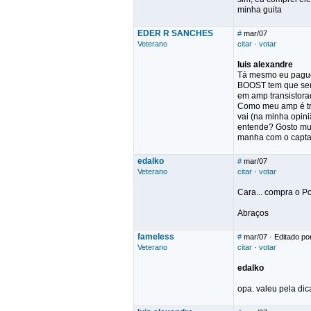
minha guita
EDER R SANCHES
#
mar/07
Veterano
citar
·
votar
luis alexandre
Tá mesmo eu paguei
BOOST tem que ser 
em amp transistora
Como meu amp é tra
vai (na minha opin
entende? Gosto mui
manha com o captad
edalko
#
mar/07
Veterano
citar
·
votar
Cara... compra o P
Abraços
fameless
#
mar/07
· Editado po
Veterano
citar
·
votar
edalko
opa. valeu pela dica