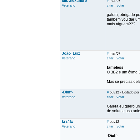
luis alexandre
#
mar/07
Veterano
citar
·
votar
galera, obrigado pe
tambem vou dar um
mais alguem???
João_Luiz
#
mar/07
Veterano
citar
·
votar
fameless
O BB2 é um ótimo B
Mas se precisa del
-Diuff-
#
out/12
· Editado por:
Veterano
citar
·
votar
Galera eu quero um
de volume usa ante
krz4fx
#
out/12
Veterano
citar
·
votar
-Diuff-