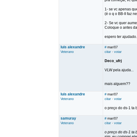
pra começar, vc qu
1- se vc apenas q
(é o q o BB-II faz 
2- Se vc quer aume
Coloque o antes da
espero ter ajudado.
luis alexandre
#
mar/07
Veterano
citar
·
votar
Deco_ufrj
VLW pela ajuda...
mais alguem??
luis alexandre
#
mar/07
Veterano
citar
·
votar
o preço do ds-1 ta 
samuray
#
mar/07
Veterano
citar
·
votar
o preço do ds-1 ta 
sim, eu comprei el