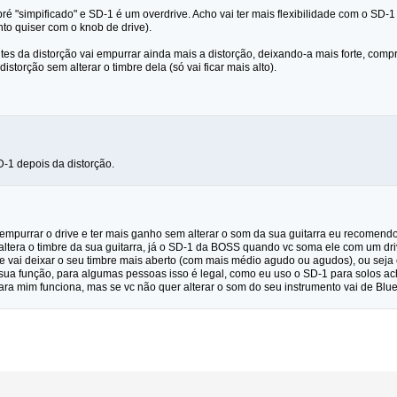
é "simpificado" e SD-1 é um overdrive. Acho vai ter mais flexibilidade com o SD-
nto quiser com o knob de drive).
tes da distorção vai empurrar ainda mais a distorção, deixando-a mais forte, com
distorção sem alterar o timbre dela (só vai ficar mais alto).
D-1 depois da distorção.
c empurrar o drive e ter mais ganho sem alterar o som da sua guitarra eu recomen
ltera o timbre da sua guitarra, já o SD-1 da BOSS quando vc soma ele com um dri
e vai deixar o seu timbre mais aberto (com mais médio agudo ou agudos), ou seja
ua função, para algumas pessoas isso é legal, como eu uso o SD-1 para solos a
ara mim funciona, mas se vc não quer alterar o som do seu instrumento vai de Blue