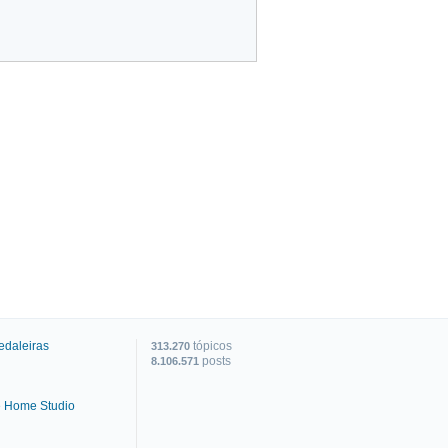
edaleiras
tópicos
313.270
posts
8.106.571
e Home Studio
C