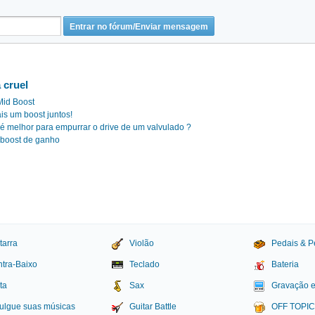
 cruel
Mid Boost
is um boost juntos!
 é melhor para empurrar o drive de um valvulado ?
 boost de ganho
tarra
Violão
Pedais & P
tra-Baixo
Teclado
Bateria
ta
Sax
Gravação 
ulgue suas músicas
Guitar Battle
OFF TOPI