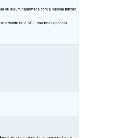
croamp ou algum handmade com a mesma funcao
aso o wylde ou o SD-1 sao boas opcoes).
 depois de comprar um bom amp e restaurar