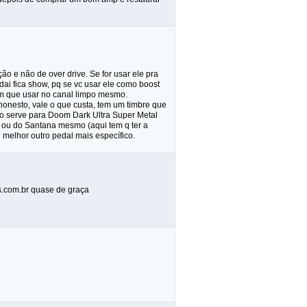
o e não de over drive. Se for usar ele pra
i fica show, pq se vc usar ele como boost
em que usar no canal limpo mesmo.
honesto, vale o que custa, tem um timbre que
ão serve para Doom Dark Ultra Super Metal
i ou do Santana mesmo (aqui tem q ter a
melhor outro pedal mais específico.
s.com.br quase de graça