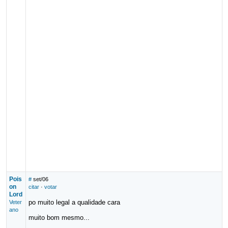
Pois
#
set/06
on
citar
·
votar
Lord
po muito legal a qualidade cara
Veter
ano
muito bom mesmo...