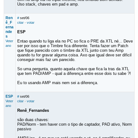
Uso stack, chaves em pad e amp.
Ren
#
set/06
ê_F
citar
·
votar
erna
nde
ESP
s
Entao quando tu liga ela no PC so fica o PRE da XTL né... Deve
Veter
ser por isso que o Timbre fica diferente. Tenta fazer um Patch
ano
que fique parecido com o timbre da XTL junto com teu Amp
quando tu for gravar alguma coisa. Axo que igual deve ser dificil
conseguir mais faz um parecido.
So uma pergunta, quanto aquela chave que fica la tras da XTL
que tem PAD/AMP - qual a diferença entre esse dois tu sabe ?!
Eu to usando AMP mais nem sei a diferença.
ESP
#
set/06
Veter
citar
·
votar
ano
Renê_Fernandes
são duas chaves:
PAD/Norm - tem haver com o tipo de captador, PAD ativo, Norm
passivo