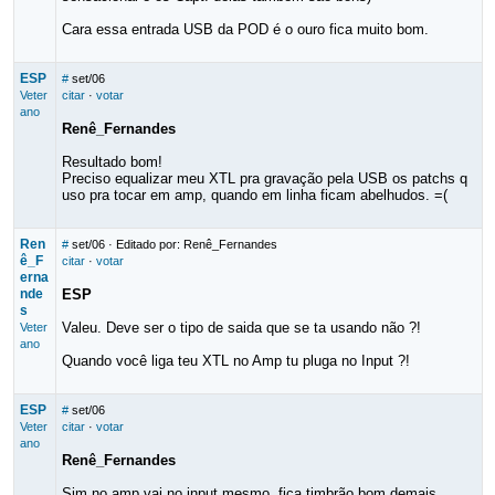
Cara essa entrada USB da POD é o ouro fica muito bom.
ESP
#
set/06
Veter
citar
·
votar
ano
Renê_Fernandes
Resultado bom!
Preciso equalizar meu XTL pra gravação pela USB os patchs q
uso pra tocar em amp, quando em linha ficam abelhudos. =(
Ren
#
set/06
· Editado por: Renê_Fernandes
ê_F
citar
·
votar
erna
nde
ESP
s
Valeu. Deve ser o tipo de saida que se ta usando não ?!
Veter
ano
Quando você liga teu XTL no Amp tu pluga no Input ?!
ESP
#
set/06
Veter
citar
·
votar
ano
Renê_Fernandes
Sim no amp vai no input mesmo, fica timbrão bom demais.