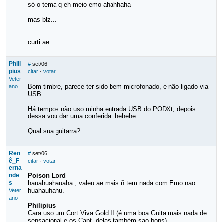
só o tema q eh meio emo ahahhaha
mas blz...
curti ae
Phili
#
set/06
pius
citar
·
votar
Veter
Bom timbre, parece ter sido bem microfonado, e não ligado via
ano
USB.
Há tempos não uso minha entrada USB do PODXt, depois
dessa vou dar uma conferida. hehehe
Qual sua guitarra?
Ren
#
set/06
ê_F
citar
·
votar
erna
nde
Poison Lord
s
hauahuahauaha , valeu ae mais ñ tem nada com Emo nao
huahauhahu.
Veter
ano
Philipius
Cara uso um Cort Viva Gold II (é uma boa Guita mais nada de
sensacional e os Capt. delas também sao bons)