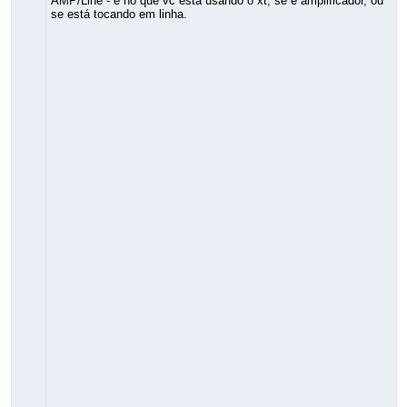
AMP/Line - é no que vc está usando o xt, se é amplificador, ou
se está tocando em linha.