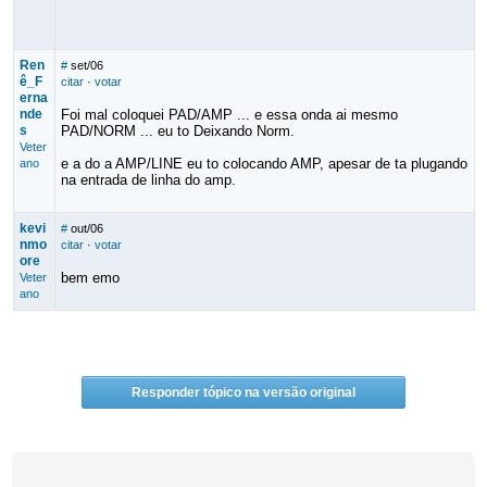
Ren
#
set/06
ê_F
citar
·
votar
erna
nde
Foi mal coloquei PAD/AMP ... e essa onda ai mesmo
s
PAD/NORM ... eu to Deixando Norm.
Veter
e a do a AMP/LINE eu to colocando AMP, apesar de ta plugando
ano
na entrada de linha do amp.
kevi
#
out/06
nmo
citar
·
votar
ore
bem emo
Veter
ano
Responder tópico na versão original