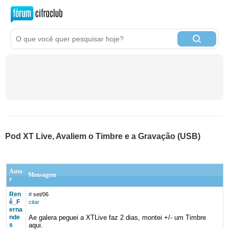
Pod XT Live, Avaliem o Timbre e a Gravação (USB)
Auto
Mensagem
r
Ren
#
set/06
ê_F
citar
erna
nde
Ae galera peguei a XTLive faz 2 dias, montei +/- um Timbre
s
aqui.