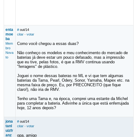
enta
#
out/14
moe
citar
·
votar
ba
Como você chegou a essas duas?
Mem
bro
Não conheço os modelos e meu conhecimento do mercado de
Nova
baterias já deve estar um pouco defasado, mas a impressão
to
que eu tive, pelas fotos, é que a RMV continua usando
"ferragens" de plástico.
Joguei o nome dessas bateras no ML e vi que tem algumas
baterias da Tama, Pearl, Odery, Sonor, Yamaha, Mapex etc. na
mesma faixa de preço. Eu, por PRECONCEITO (que fique
claro!), não iria de RMV.
Tenho uma Tama e, na época, comprei uma estante da Michel
para completar a bateria. Adivinhe a única que está enferrujada
hoje, 12 anos depois?
jona
#
out/14
tanl
citar
·
votar
uizfr
anz
opa, amigo