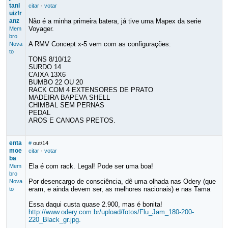
tanl
citar
·
votar
uizfr
anz
Não é a minha primeira batera, já tive uma Mapex da serie
Voyager.
Mem
bro
A RMV Concept x-5 vem com as configurações:
Nova
to
TONS 8/10/12
SURDO 14
CAIXA 13X6
BUMBO 22 OU 20
RACK COM 4 EXTENSORES DE PRATO
MADEIRA BAPEVA SHELL
CHIMBAL SEM PERNAS
PEDAL
AROS E CANOAS PRETOS.
enta
#
out/14
moe
citar
·
votar
ba
Ela é com rack. Legal! Pode ser uma boa!
Mem
bro
Por desencargo de consciência, dê uma olhada nas Odery (que
Nova
eram, e ainda devem ser, as melhores nacionais) e nas Tama
to
Essa daqui custa quase 2.900, mas é bonita!
http://www.odery.com.br/upload/fotos/Flu_Jam_180-200-
220_Black_gr.jpg.