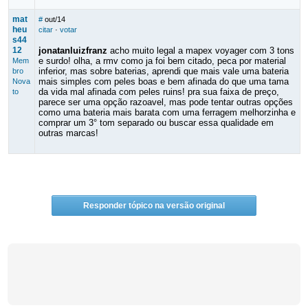
mat
#
out/14
heu
citar
·
votar
s44
12
jonatanluizfranz
acho muito legal a mapex voyager com 3 tons
e surdo! olha, a rmv como ja foi bem citado, peca por material
Mem
inferior, mas sobre baterias, aprendi que mais vale uma bateria
bro
mais simples com peles boas e bem afinada do que uma tama
Nova
da vida mal afinada com peles ruins! pra sua faixa de preço,
to
parece ser uma opção razoavel, mas pode tentar outras opções
como uma bateria mais barata com uma ferragem melhorzinha e
comprar um 3° tom separado ou buscar essa qualidade em
outras marcas!
Responder tópico na versão original