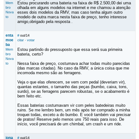
Estou procurando uma bateria na faixa de R$ 2.500,00 dei uma
Mem
olhada em alguns modelos na internet e me chamou a atenção
bro
esses dois modelos da RMV, mas caso tenha algum outro
Nova
modelo de outra marca nesta faixa de preço, tenho interesse
to
amigo,obrigado pela resposta .
enta
#
out/14
moe
citar
·
votar
ba
Estou partindo do pressuposto que essa será sua primeira
Mem
bateria, certo?
bro
Nova
Nessa faixa de preço, costumava achar todas muito parecidas
to
(das marcas citadas). No caso da RMV, a única coisa que me
incomoda mesmo são as ferragens.
Veja o que elas oferecem, se vem com pedal (deveriam vir),
quantas estantes, o tamanho das peças (bumbo, caixa, tons,
surdo), se as ferragens parecem robustas, se o acabamento é
bem feito etc.
Essas baterias costumavam vir com peles batedeiras muito
ruins. Se me lembro bem, um mês após ter comprado a minha
troquei todas, exceto a do bumbo. E você também vai precisar
de pratos! Reserve pelo menos uns 750 reais para isso. De
início, você precisará de um chimbal, um crash e um ride.
jona
#
out/14