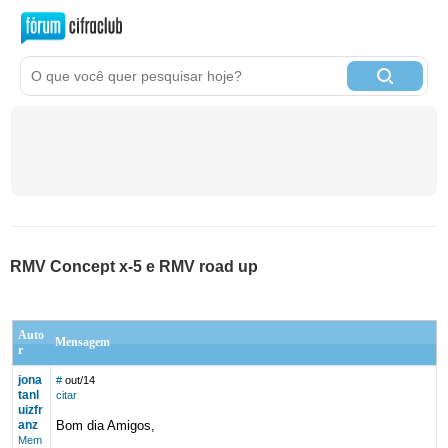
RMV Concept x-5 e RMV road up
Auto
Mensagem
r
jona
#
out/14
tanl
citar
uizfr
anz
Bom dia Amigos,
Mem