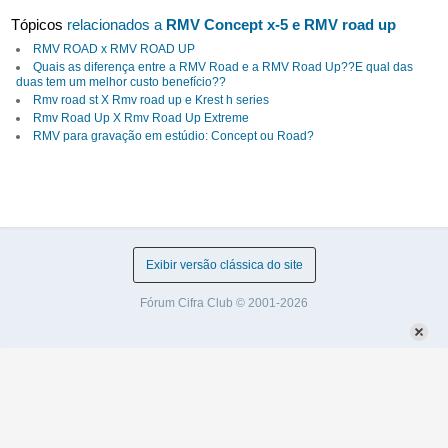
Tópicos
relacionados a
RMV Concept x-5 e RMV road up
RMV ROAD x RMV ROAD UP
Quais as diferença entre a RMV Road e a RMV Road Up??E qual das
duas tem um melhor custo benefício??
Rmv road st X Rmv road up e Krest h series
Rmv Road Up X Rmv Road Up Extreme
RMV para gravação em estúdio: Concept ou Road?
Exibir versão clássica do site
Fórum Cifra Club © 2001-2026