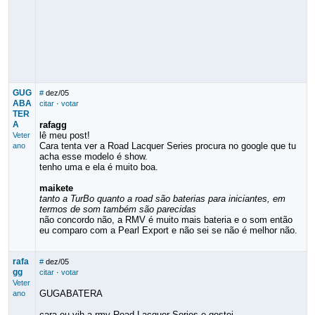
GUG
#
dez/05
ABA
citar
·
votar
TER
A
rafagg
lê meu post!
Veter
Cara tenta ver a Road Lacquer Series procura no google que tu
ano
acha esse modelo é show.
tenho uma e ela é muito boa.
maikete
tanto a TurBo quanto a road são baterias para iniciantes, em
termos de som também são parecidas
não concordo não, a RMV é muito mais bateria e o som então
eu comparo com a Pearl Export e não sei se não é melhor não.
rafa
#
dez/05
gg
citar
·
votar
Veter
GUGABATERA
ano
cara eu vih a rmv Road Lacquer Series e gostei.