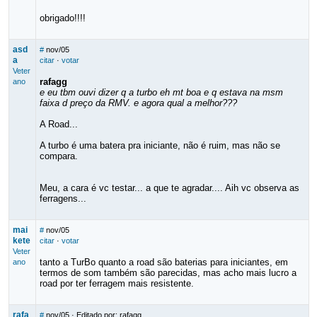
obrigado!!!!
asd
#
nov/05
a
citar
·
votar
Veter
rafagg
ano
e eu tbm ouvi dizer q a turbo eh mt boa e q estava na msm
faixa d preço da RMV. e agora qual a melhor???
A Road...
A turbo é uma batera pra iniciante, não é ruim, mas não se
compara.
Meu, a cara é vc testar... a que te agradar.... Aih vc observa as
ferragens...
mai
#
nov/05
kete
citar
·
votar
Veter
tanto a TurBo quanto a road são baterias para iniciantes, em
ano
termos de som também são parecidas, mas acho mais lucro a
road por ter ferragem mais resistente.
rafa
#
nov/05
· Editado por: rafagg