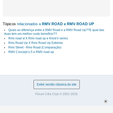
Tópicos
relacionados a
RMV ROAD x RMV ROAD UP
Quais as diferença entre a RMV Road e a RMV Road Up??E qual das
duas tem um melhor custo benefício??
Rmv road st X Rmv road up e Krest h series
Rmv Road Up X Rmv Road Up Extreme
Rmv Street - Rmv Road (Comparação)
RMV Concept x-5 e RMV road up
Exibir versão clássica do site
Fórum Cifra Club © 2001-2026