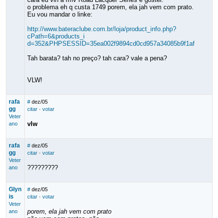
o problema eh q custa 1749 porem, ela jah vem com prato.
Eu vou mandar o linke:
http://www.bateraclube.com.br/loja/product_info.php?
cPath=6&products_i
d=352&PHPSESSID=35ea002f9894cd0cd957a34085b9f1af
Tah barata? tah no preço? tah cara? vale a pena?
VLW!
rafa
#
dez/05
gg
citar
·
votar
Veter
vlw
ano
rafa
#
dez/05
gg
citar
·
votar
Veter
?????????
ano
Glyn
#
dez/05
is
citar
·
votar
Veter
porem, ela jah vem com prato
ano