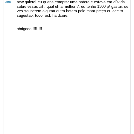
aew galera! eu queria comprar uma batera e estava em dúvida
ano
sobre essas aih. qual eh a melhor ?. eu tenho 1300 p/ gastar. se
vcs souberem alguma outra batera pelo msm preço eu aceito
sugestão. toco rock hardcore.
obrigado!!!!!!!!!