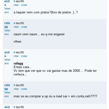
asd
#
dez/05
a
citar
·
votar
Veter
a laquier vem com pratos?(lixo de pratos..)..?
ano
rafa
#
dez/05
gg
citar
·
votar
Veter
naum vem naum....eu q me enganei
ano
vllww
asd
#
dez/05
a
citar
·
votar
Veter
rafagg
ano
Entao cara...
Vc tem que ver que vc vai gastar mas de 2000.... Pode ter
certeza...
rafa
#
dez/05
gg
citar
·
votar
Veter
mas se eu comprar a up ou a road sai + em conta,neh????
ano
asd
#
dez/05