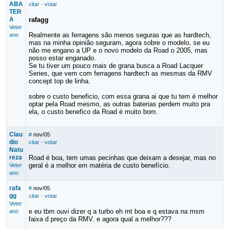
ABA
citar
·
votar
TER
A
rafagg
Veter
Realmente as ferragens são menos seguras que as hardtech,
ano
mas na minha opinião seguram, agora sobre o modelo, se eu
não me engano a UP e o novo modelo da Road o 2005, mas
posso estar enganado.
Se tu tiver um pouco mais de grana busca a Road Lacquer
Series, que vem com ferragens hardtech as mesmas da RMV
concept top de linha.
sobre o custo beneficio, com essa grana ai que tu tem é melhor
optar pela Road mesmo, as outras baterias perdem muito pra
ela, o custo benefico da Road é muito bom.
Clau
#
nov/05
dio
citar
·
votar
Natu
reza
Road é boa, tem umas pecinhas que deixam a desejar, mas no
geral é a melhor em matéria de custo benefício.
Veter
ano
rafa
#
nov/05
gg
citar
·
votar
Veter
e eu tbm ouvi dizer q a turbo eh mt boa e q estava na msm
ano
faixa d preço da RMV. e agora qual a melhor???