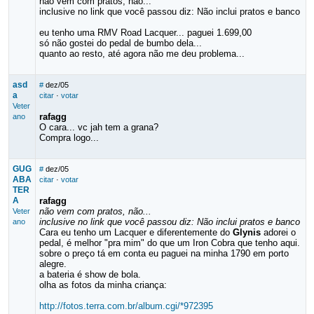
não vem com pratos, não...
inclusive no link que você passou diz: Não inclui pratos e banco
eu tenho uma RMV Road Lacquer... paguei 1.699,00
só não gostei do pedal de bumbo dela...
quanto ao resto, até agora não me deu problema...
asd
#
dez/05
a
citar
·
votar
Veter
rafagg
ano
O cara... vc jah tem a grana?
Compra logo...
GUG
#
dez/05
ABA
citar
·
votar
TER
A
rafagg
não vem com pratos, não...
Veter
inclusive no link que você passou diz: Não inclui pratos e banco
ano
Cara eu tenho um Lacquer e diferentemente do
Glynis
adorei o
pedal, é melhor "pra mim" do que um Iron Cobra que tenho aqui.
sobre o preço tá em conta eu paguei na minha 1790 em porto
alegre.
a bateria é show de bola.
olha as fotos da minha criança:
http://fotos.terra.com.br/album.cgi/*972395