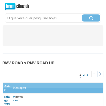
RMV ROAD x RMV ROAD UP
1
2
3
<
>
Auto
Mensagem
r
rafa
#
nov/05
gg
citar
Veter