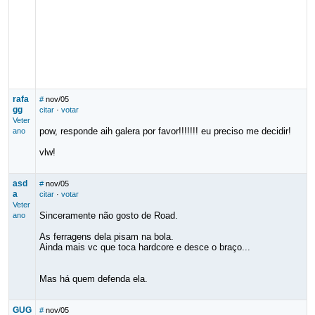
rafa
#
nov/05
gg
citar
·
votar
Veter
pow, responde aih galera por favor!!!!!!! eu preciso me decidir!
ano
vlw!
asd
#
nov/05
a
citar
·
votar
Veter
Sinceramente não gosto de Road.
ano
As ferragens dela pisam na bola.
Ainda mais vc que toca hardcore e desce o braço...
Mas há quem defenda ela.
GUG
#
nov/05