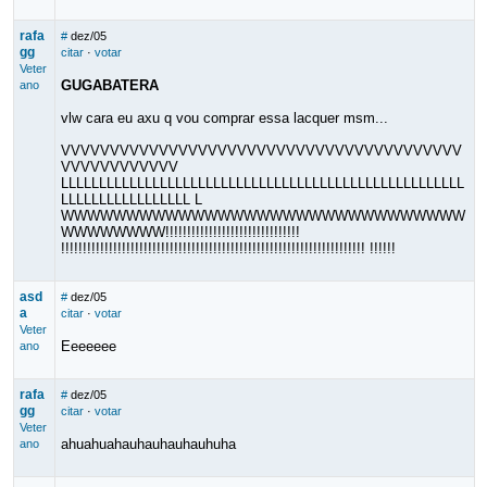
rafa
#
dez/05
gg
citar
·
votar
Veter
GUGABATERA
ano
vlw cara eu axu q vou comprar essa lacquer msm...
VVVVVVVVVVVVVVVVVVVVVVVVVVVVVVVVVVVVVVVVV
VVVVVVVVVVVV
LLLLLLLLLLLLLLLLLLLLLLLLLLLLLLLLLLLLLLLLLLLLLLLLLLLLL
LLLLLLLLLLLLLLLLL L
WWWWWWWWWWWWWWWWWWWWWWWWWWWWWWW
WWWWWWWW!!!!!!!!!!!!!!!!!!!!!!!!!!!!!!!
!!!!!!!!!!!!!!!!!!!!!!!!!!!!!!!!!!!!!!!!!!!!!!!!!!!!!!!!!!!!!!!!!!!!!! !!!!!!
asd
#
dez/05
a
citar
·
votar
Veter
Eeeeeee
ano
rafa
#
dez/05
gg
citar
·
votar
Veter
ahuahuahauhauhauhauhuha
ano