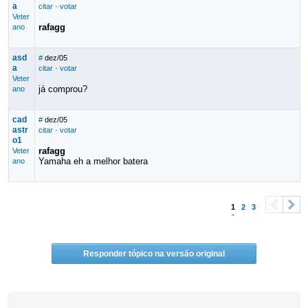
a
citar
·
votar
Veter
rafagg
ano
asd
#
dez/05
a
citar
·
votar
Veter
já comprou?
ano
cad
#
dez/05
astr
citar
·
votar
o1
rafagg
Veter
Yamaha eh a melhor batera
ano
1
2
3
<
>
Responder tópico na versão original