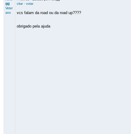
gg
citar
·
votar
Veter
vcs falam da road ou da road up????
ano
obrigado pela ajuda