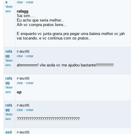
a
citar
·
votar
Veter
rafagg
ano
Sai sim....
Eu acho que seria melhor...
Aih vc compra pratos bons...
E enquanto vc junta grana pra pegar uma batera melhor vc jah
vai tocando, e vc continua com os pratos..
rafa
#
dez/05
gg
citar
·
votar
Veter
ahmmmmm! vlw asda vc me ajudou bastante!!!!!!!!!!!!!!!
ano
rafa
#
dez/05
gg
citar
·
votar
Veter
up
ano
rafa
#
dez/05
gg
citar
·
votar
Veter
??????????????????????????????
ano
asd
#
dez/05