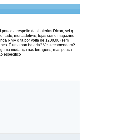
pouco a respeito das baterias Dixon, sei q
 por tudo, mercadolivre, lojas como magazine
enda RMV q ta por volta de 1200,00 (sem
 banco. É uma boa bateria? Vcs recomendam?
i alguma mudança nas ferragens, mas pouca
ao especifico