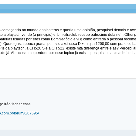
ém começando no mundo das bateras e queria uma opinião, pesquisei demais e axei 
ó a playtech vende (a princípio) e tbm cifraclub recebe patrocinio dela neh. Olhei
 baterias usadas por sites como BomNegócio e vi q como entrada o pessoal recom
). Quero gasta pouca grana, por isso axei essa Dixon q ta 1200,00 com pratos e
 site da playtech, a CH520 S e a CH 522, existe mta diferença entre elas? Perceb
de já. Abraços e me perdoem se esse tópico já existe, pesquisei mas n achei nd t
go irão fechar esse.
lub.com.br/forum/6/87595/