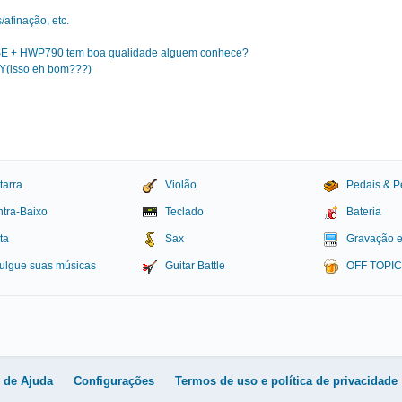
/afinação, etc.
5SE + HWP790 tem boa qualidade alguem conhece?
(isso eh bom???)
tarra
Violão
Pedais & P
tra-Baixo
Teclado
Bateria
ta
Sax
Gravação 
ulgue suas músicas
Guitar Battle
OFF TOPI
igital
l de Ajuda
Configurações
Termos de uso e política de privacidade