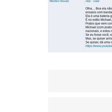
Membro Novato
citar
·
votar
Olha.... Boa ela n
ensaios com banda 
Ela é uma bateria g
É no estilo Michael
Pratos que vem com
Michael (com prato
nacionais, e estou 
Se eu fosse você, 
Mas, se quiser arris
Se quiser, dá uma 
https://www.youtu