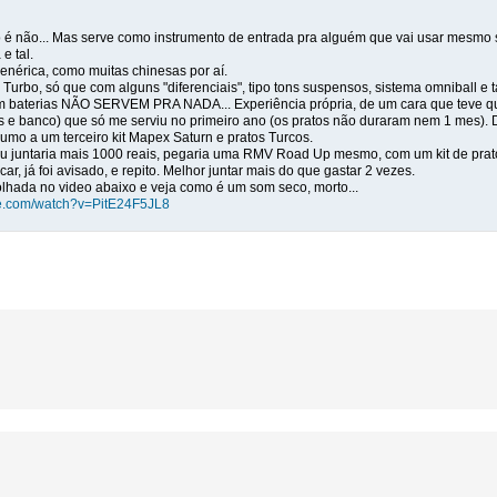
ão é não... Mas serve como instrumento de entrada pra alguém que vai usar mesmo s
e tal.
enérica, como muitas chinesas por aí.
, Turbo, só que com alguns "diferenciais", tipo tons suspensos, sistema omniball e t
 baterias NÃO SERVEM PRA NADA... Experiência própria, de um cara que teve qu
s e banco) que só me serviu no primeiro ano (os pratos não duraram nem 1 mes).
rumo a um terceiro kit Mapex Saturn e pratos Turcos.
eu juntaria mais 1000 reais, pegaria uma RMV Road Up mesmo, com um kit de prat
car, já foi avisado, e repito. Melhor juntar mais do que gastar 2 vezes.
olhada no video abaixo e veja como é um som seco, morto...
be.com/watch?v=PitE24F5JL8