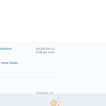
edaleiras
tópicos
313.270
posts
8.106.567
e Home Studio
C
Visitantes: 16
Membros: 0