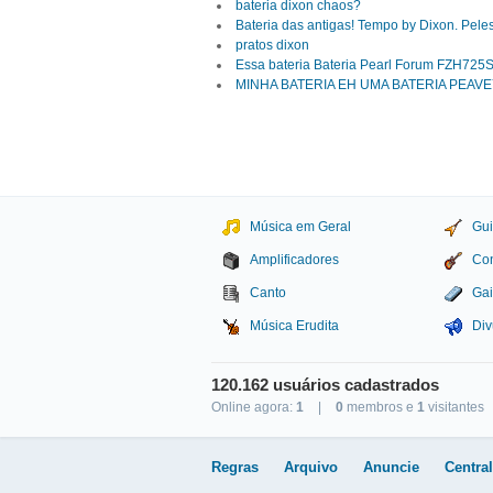
bateria dixon chaos?
Bateria das antigas! Tempo by Dixon. Peles
pratos dixon
Essa bateria Bateria Pearl Forum FZH72
MINHA BATERIA EH UMA BATERIA PEAVEY
Música em Geral
Gui
Amplificadores
Con
Canto
Gai
Música Erudita
Div
120.162 usuários cadastrados
Online agora:
1
|
0
membros e
1
visitantes
Studio Sol Comunicação D
Regras
Arquivo
Anuncie
Centra