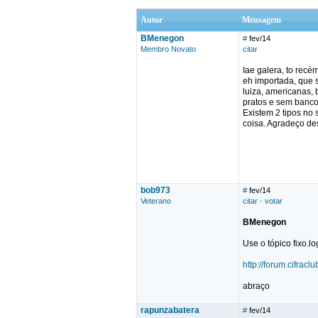
Autor
Mensagem
BMenegon
#
fev/14
Membro Novato
citar
Iae galera, to rec
eh importada, que s
luiza, americanas,
pratos e sem banco
Existem 2 tipos no
coisa. Agradeço des
bob973
#
fev/14
Veterano
citar
·
votar
BMenegon
Use o tópico fixo.lo
http://forum.cifrac
abraço
rapunzabatera
#
fev/14