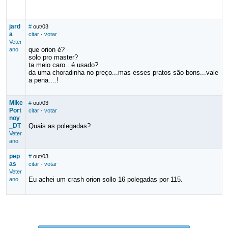
jard
#
out/03
a
citar
·
votar
Veter
que orion é?
ano
solo pro master?
ta meio caro...é usado?
da uma choradinha no preço...mas esses pratos são bons...vale
a pena....!
Mike
#
out/03
Port
citar
·
votar
noy
_DT
Quais as polegadas?
Veter
ano
pep
#
out/03
as
citar
·
votar
Veter
Eu achei um crash orion sollo 16 polegadas por 115.
ano