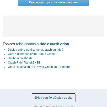
Responder tópico na versão original
Tópicos
relacionados a
ride e crash orion
Dúvida sobre qual comprar: crash ou ride?
Qual a diferença entre Ride e Crash ?
Um bom crash/ride
Crash Ride Planet Z x B8
Orion Revolution Pro Power Crash 18" , comprei!
Exibir versão clássica do site
Fórum Cifra Club © 2001-2026