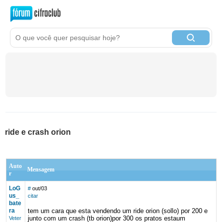
ride e crash orion
Auto
Mensagem
r
LoG
#
out/03
us_
citar
bate
ra
tem um cara que esta vendendo um ride orion (sollo) por 200 e
junto com um crash (tb orion)por 300 os pratos estaum
Veter