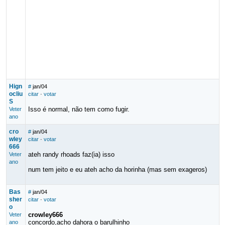
Hign
#
jan/04
ocliu
citar
·
votar
S
Isso é normal, não tem como fugir.
Veter
ano
cro
#
jan/04
wley
citar
·
votar
666
ateh randy rhoads faz(ia) isso
Veter
ano
num tem jeito e eu ateh acho da horinha (mas sem exageros)
Bas
#
jan/04
sher
citar
·
votar
o
crowley666
Veter
concordo,acho dahora o barulhinho
ano