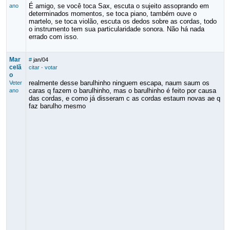
É amigo, se você toca Sax, escuta o sujeito assoprando em
ano
determinados momentos, se toca piano, também ouve o
martelo, se toca violão, escuta os dedos sobre as cordas, todo
o instrumento tem sua particularidade sonora. Não há nada
errado com isso.
Mar
#
jan/04
celã
citar
·
votar
o
realmente desse barulhinho ninguem escapa, naum saum os
Veter
caras q fazem o barulhinho, mas o barulhinho é feito por causa
ano
das cordas, e como já disseram c as cordas estaum novas ae q
faz barulho mesmo