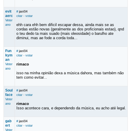
evit
#
jan/04
aerc
citar
·
votar
Veter
ehh cara ehh bem dificil escapar dessa, ainda mais se as
ano
cordas estão novas (geralmente as dos proficionais estao), qnd
o teu dedo ta mais suado (mais oleosidade) o barulho ate
diminui, mas ae fode a corda toda...
Fun
#
jan/04
kym
citar
·
votar
an
rimaco
Veter
ano
isso na minha opinião dexa a música dahora, mas também não
tem como evitar...
Soul
#
jan/04
face
citar
·
votar
Veter
rimaco
ano
Isso acontece cara, e dependendo da música, eu acho até legal.
gab
#
jan/04
ert
citar
·
votar
Veter