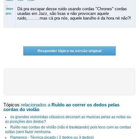
_
Dá pra escapar desse ruido usando cordas "Chrones" cordas
Veter
usadas em Jazz, são lisas e não provocam aquele
ano
ruido,..........mas cá pra nós, aquele barulho é da hora né não?!
Responder tópico na versão original
Tópicos
relacionados a
Ruído ao correr os dedos pelas
cordas do violão
os grandes violonistas clássicos decoram as musicas pelas as notas ou
as posições dos dedos?
Ruído nas cordas do violão (não é trastejando) pois toco com as cordas
soltas (sem fazer nenhuma
Flamenco - Técnica picado ( 2 dedos ou 3 dedos)