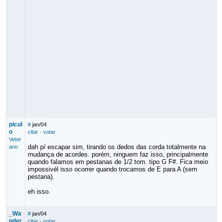
picul
#
jan/04
o
citar
·
votar
Veter
dah p/ escapar sim, tirando os dedos das corda totalmente na
ano
mudança de acordes. porém, ninguem faz isso, principalmente
quando falamos em pestanas de 1/2 tom. tipo G F#. Fica meio
impossivél isso ocorrer quando trocamos de E para A (sem
pestana).
eh isso.
_Wa
#
jan/04
nder
citar
·
votar