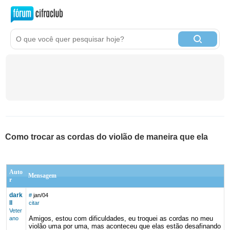
Como trocar as cordas do violão de maneira que ela
Auto
Mensagem
r
dark
#
jan/04
ll
citar
Veter
Amigos, estou com dificuldades, eu troquei as cordas no meu
ano
violão uma por uma, mas aconteceu que elas estão desafinando