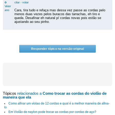
o
citar
·
votar
Veter
Cara, tira tudo e refaça mas dessa vez passe as cordas pelo
ano
menos duas vezes pelos buracos das tarrachas, eh tiro e
queda. Desafinar eh natural p/ cordas novas pois estão se
ajustando ao seu pinho.
Responder tópico na versão original
Tópicos
relacionados a
Como trocar as cordas do violão de
maneira que ela
Como afinar um violao de 12 cordas e qual é a melhor maneira de afina-
lo
Em Violão de naylon pode trocar as cordas por cordas de aço?