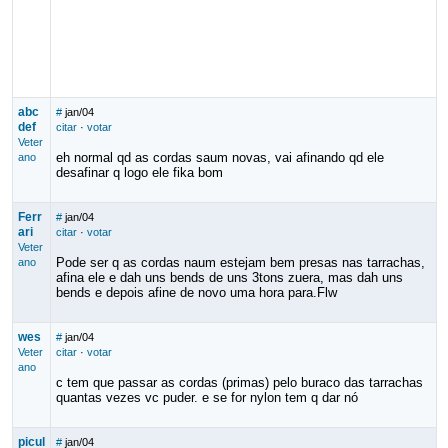
abc
#
jan/04
def
citar
·
votar
Veter
eh normal qd as cordas saum novas, vai afinando qd ele
ano
desafinar q logo ele fika bom
Ferr
#
jan/04
ari
citar
·
votar
Veter
Pode ser q as cordas naum estejam bem presas nas tarrachas,
ano
afina ele e dah uns bends de uns 3tons zuera, mas dah uns
bends e depois afine de novo uma hora para.Flw
wes
#
jan/04
Veter
citar
·
votar
ano
c tem que passar as cordas (primas) pelo buraco das tarrachas
quantas vezes vc puder. e se for nylon tem q dar nó
picul
#
jan/04