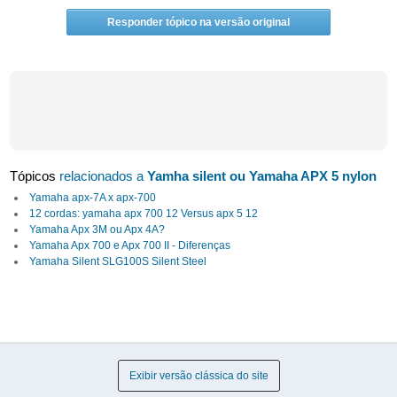
Responder tópico na versão original
Tópicos
relacionados a
Yamha silent ou Yamaha APX 5 nylon
Yamaha apx-7A x apx-700
12 cordas: yamaha apx 700 12 Versus apx 5 12
Yamaha Apx 3M ou Apx 4A?
Yamaha Apx 700 e Apx 700 II - Diferenças
Yamaha Silent SLG100S Silent Steel
Exibir versão clássica do site