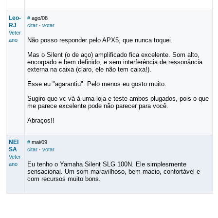
Leo-
#
ago/08
RJ
citar
·
votar
Veter
Não posso responder pelo APX5, que nunca toquei.
ano
Mas o Silent (o de aço) amplificado fica excelente. Som alto,
encorpado e bem definido, e sem interferência de ressonância
externa na caixa (claro, ele não tem caixa!).
Esse eu "agarantiu". Pelo menos eu gosto muito.
Sugiro que vc vá à uma loja e teste ambos plugados, pois o que
me parece excelente pode não parecer para você.
Abraços!!
NEI
#
mai/09
SA
citar
·
votar
Veter
Eu tenho o Yamaha Silent SLG 100N. Ele simplesmente
ano
sensacional. Um som maravilhoso, bem macio, confortável e
com recursos muito bons.