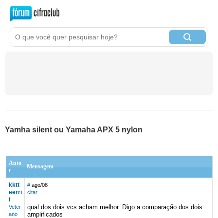
Yamha silent ou Yamaha APX 5 nylon
Auto
Mensagem
r
kktt
#
ago/08
eerri
citar
i
qual dos dois vcs acham melhor. Digo a comparação dos dois
Veter
amplificados
ano